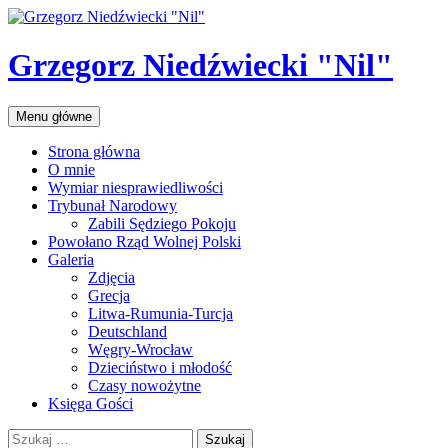
Przejdź
do
treści
Grzegorz Niedźwiecki "Nil"
Szukaj
Menu główne
Strona główna
O mnie
Wymiar niesprawiedliwości
Trybunał Narodowy
Zabili Sędziego Pokoju
Powołano Rząd Wolnej Polski
Galeria
Zdjęcia
Grecja
Litwa-Rumunia-Turcja
Deutschland
Węgry-Wrocław
Dzieciństwo i młodość
Czasy nowożytne
Księga Gości
Szukaj: