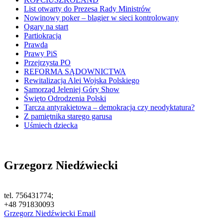
List otwarty do Prezesa Rady Ministrów
Nowinowy poker – blagier w sieci kontrolowany
Ogary na start
Partiokracja
Prawda
Prawy PiS
Przejrzysta PO
REFORMA SĄDOWNICTWA
Rewitalizacja Alei Wojska Polskiego
Samorząd Jeleniej Góry Show
Święto Odrodzenia Polski
Tarcza antyrakietowa – demokracja czy neodyktatura?
Z pamiętnika starego garusa
Uśmiech dziecka
Grzegorz Niedźwiecki
tel. 756431774;
+48 791830093
Grzegorz Niedźwiecki Email