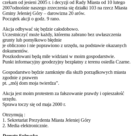
czekam od jesieni 2005 r. i decyzji od Rady Miasta od 10 lutego
2007odnośnie naszego zrzeczenia się działki 103 na rzecz Miasta
Gminy Jeleniej Góry – darowizna 20 arów.
Początek akcji o godz. 9 rano.
Akcja odbywać się będzie całodobowo.
Uczestniczyć może każdy, któremu zabrano bez uwłaszczenia
grunty lub pomyłkowo błędnie
je obliczono i nie poprawiono z urzędu, na podstawie okazanych
dokumentów.
Poszkodowani będą mile widziani w moim gospodarstwie.
Punkt informacyjny geodezyjny bezpłatny z terenu osiedla Czarne.
Gospodarstwo będzie zamknięte dla służb porządkowych miasta
zgodnie z prawem
pt. „mój dom moja twierdza”.
Akcja jest moim protestem za fałszowanie prawdy i opieszałość
urzędu.
Sprawa toczy się od maja 2000 r.
Otrzymują :
1. Sekretariat Prezydenta Miasta Jeleniej Góry
2. Media elektronicznie.
Danuta Sulewska