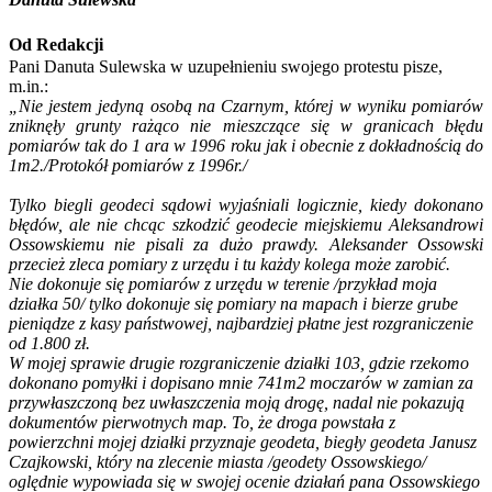
Od Redakcji
Pani Danuta Sulewska w uzupełnieniu swojego protestu pisze,
m.in.:
„
Nie jestem jedyną osobą na Czarnym, której w wyniku pomiarów
zniknęły grunty rażąco nie mieszczące się w granicach błędu
pomiarów tak do 1 ara w 1996 roku jak i obecnie z dokładnością do
1m2./Protokół pomiarów z 1996r./
Tylko biegli geodeci sądowi wyjaśniali logicznie, kiedy dokonano
błędów, ale nie chcąc szkodzić geodecie miejskiemu Aleksandrowi
Ossowskiemu nie pisali za dużo prawdy. Aleksander Ossowski
przecież zleca pomiary z urzędu i tu każdy kolega może zarobić.
Nie dokonuje się pomiarów z urzędu w terenie /przykład moja
działka 50/ tylko dokonuje się pomiary na mapach i bierze grube
pieniądze z kasy państwowej, najbardziej płatne jest rozgraniczenie
od 1.800 zł.
W mojej sprawie drugie rozgraniczenie działki 103, gdzie rzekomo
dokonano pomyłki i dopisano mnie 741m2 moczarów w zamian za
przywłaszczoną bez uwłaszczenia moją drogę, nadal nie pokazują
dokumentów pierwotnych map. To, że droga powstała z
powierzchni mojej działki przyznaje geodeta, biegły geodeta Janusz
Czajkowski, który na zlecenie miasta /geodety Ossowskiego/
oględnie wypowiada się w swojej ocenie działań pana Ossowskiego