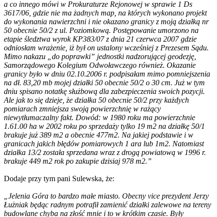
a co innego mówi w Prokuraturze Rejonowej w sprawie 1 Ds
3617/06, gdzie nie ma żadnych map, na których wykonano projekt
do wykonania nawierzchni i nie okazano granicy z moją działką nr
50 obecnie 50/2 z ul. Poziomkową. Postępowanie umorzono na
etapie śledztwa wyrok KP383/07 z dnia 21 czerwca 2007 gdzie
odniosłam wrażenie, iż był on ustalony wcześniej z Prezesem Sądu.
Mimo nakazu „do poprawki” jednostki nadzorującej geodezję,
Samorządowego Kolegium Odwoławczego również. Okazanie
granicy było w dniu 02.10.2006 r. podpisałam mimo pomniejszenia
na dł. 83,20 mb mojej działki 50 obecnie 50/2 o 30 cm. Już w tym
dniu spisano notatkę służbową dla zabezpieczenia swoich pozycji.
Ale jak to się dzieje, że działka 50 obecnie 50/2 przy każdych
pomiarach zmniejsza swoją powierzchnię w rażący
niewytłumaczalny fakt. Dowód: w 1980 roku ma powierzchnie
1.61.00 ha w 2002 roku po sprzedaży tylko 19 m2 na działkę 50/1
brakuje już 389 m2 a obecnie 477m2. Na jakiej podstawie i w
granicach jakich błędów pomiarowych 1 ara lub 1m2. Natomiast
działka 13/2 została sprzedana wraz z drogą powiatową w 1996 r.
brakuje 449 m2 rok po zakupie dzisiaj 978 m2.”
Dodaje przy tym pani Sulewska, że:
„Jelenia Góra to bardzo małe miasto. Obecny vice prezydent Jerzy
Łużniak będąc radnym potrafił zamienić działki zalewowe na tereny
budowlane chyba na złość mnie i to w krótkim czasie. Były