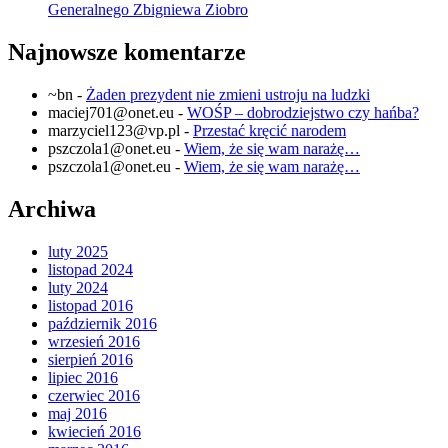
Generalnego Zbigniewa Ziobro
Najnowsze komentarze
~bn
-
Żaden prezydent nie zmieni ustroju na ludzki
maciej701@onet.eu
-
WOŚP – dobrodziejstwo czy hańba?
marzyciel123@vp.pl
-
Przestać kręcić narodem
pszczola1@onet.eu
-
Wiem, że się wam narażę…
pszczola1@onet.eu
-
Wiem, że się wam narażę…
Archiwa
luty 2025
listopad 2024
luty 2024
listopad 2016
październik 2016
wrzesień 2016
sierpień 2016
lipiec 2016
czerwiec 2016
maj 2016
kwiecień 2016