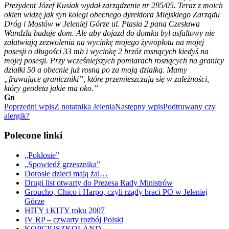
Prezydent Józef Kusiak wydał zarządzenie nr 295/05. Teraz z moich
okien widzę jak syn kolegi obecnego dyrektora Miejskiego Zarządu
Dróg i Mostów w Jeleniej Górze ul. Ptasia 2 pana Czesława
Wandzla buduje dom. Ale aby dojazd do domku był asfaltowy nie
załatwiają zezwolenia na wycinkę mojego żywopłotu na mojej
posesji o długości 33 mb i wycinkę 2 brzóz rosnących kiedyś na
mojej posesji. Przy wcześniejszych pomiarach rosnących na granicy
działki 50 a obecnie już rosną po za moją działką. Mamy
„fruwające graniczniki”, które przemieszczają się w zależności,
który geodeta jakie ma oko.”
Gn
Nawigacja
Poprzedni wpis
Z notatnika Jelenia
Następny wpis
Podtruwany czy
alergik?
wpisu
Polecone linki
„Pokłosie”
„Spowiedź grzesznika”
Dorosłe dzieci mają żal…
Drugi list otwarty do Prezesa Rady Ministrów
Groucho, Chico i Harpo, czyli rządy braci PO w Jeleniej
Górze
HITY i KITY roku 2007
IV RP – czwarty rozbój Polski
KOPCIUSZKOLAND