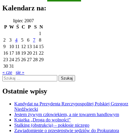
Kalendarz na:
lipiec 2007
P
W
Ś
C
P
S
N
1
2
3
4
5
6
7
8
9
10
11
12
13
14
15
16
17
18
19
20
21
22
23
24
25
26
27
28
29
30
31
« cze
sie »
Szukaj:
Ostatnie wpisy
Kandydat na Prezydenta Rzeczypospolitej Polskiej Grzegorz
Niedźwiecki
Jestem żywym człowiekiem, a nie towarem handlowym
Książka „Droga do wolności”
Stalking (obstrukcja) – pokłosie niczego
Zawiadomienie o przestępstwie sędziów do Prokuratora