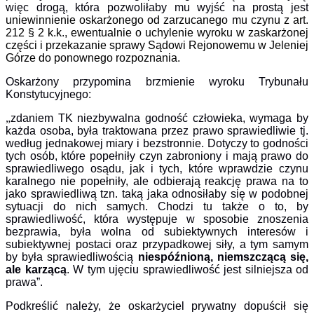
więc drogą, która pozwoliłaby mu wyjść na prostą jest
uniewinnienie oskarżonego od zarzucanego mu czynu z art.
212 § 2 k.k., ewentualnie o uchylenie wyroku w zaskarżonej
części i przekazanie sprawy Sądowi Rejonowemu w Jeleniej
Górze do ponownego rozpoznania.
Oskarżony przypomina brzmienie wyroku Trybunału
Konstytucyjnego:
„
zdaniem TK niezbywalna godność człowieka, wymaga by
każda osoba, była traktowana przez prawo sprawiedliwie tj.
według jednakowej miary i bezstronnie. Dotyczy to godności
tych osób, które popełniły czyn zabroniony i mają prawo do
sprawiedliwego osądu, jak i tych, które wprawdzie czynu
karalnego nie popełniły, ale odbierają reakcję prawa na to
jako sprawiedliwą tzn. taką jaka odnosiłaby się w podobnej
sytuacji do nich samych. Chodzi tu także o to, by
sprawiedliwość, która występuje w sposobie znoszenia
bezprawia, była wolna od subiektywnych interesów i
subiektywnej postaci oraz przypadkowej siły, a tym samym
by była sprawiedliwością
niespóźnioną, niemszczącą się,
ale karzącą
. W tym ujęciu sprawiedliwość jest silniejsza od
prawa”.
Podkreślić należy, że oskarżyciel prywatny dopuścił się