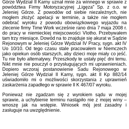
Górze Wydział II Karny uznał mnie za winnego w sprawie z
powództwa Firmy Motoryzacyjnej „Ligęza” Sp. z o.o. w
Jeleniej Górze. Z powodów od siebie niezależnych, nie
mogłem złożyć apelacji w terminie, a także nie mogłem
odebrać wyroku z powodu obowiązkowego wyjazdu na
zlecenie firmy Time Work wcześnie rano dnia 7 maja 2008 r.
do pracy w niemieckiej miejscowości Vlotho. Przebywałem
tam trzy miesiące. Dowód na to znajduje się akurat w Sądzie
Rejonowym w Jeleniej Górze Wydział IV Pracy, sygn. akt IV
Uo 10/10. Od tego czasu stale pracowałem w Niemczech
jako opiekun osób starszych, aby dzieci moje miały co jeść.
Tu nie było alternatywy. Przeszkody te ustały pięć dni temu.
Nikt mnie nie pouczył o przysługujących mi uprawnieniach.
Dopiero wczoraj postanowienie Sadu Rejonowego w
Jeleniej Górze Wydział II Karny, sygn. akt II Kp 882/14
uświadomiło mi o możliwości skorzystania z uprawnień
zaskarżenia zapadłego w sprawie II K 467/07 wyroku.
Ponieważ nie zgadzam się z wyrokiem sądu w mojej
sprawie, a uchybienie terminu nastąpiło nie z mojej winy –
wnoszę jak na wstępie. Wniosek mój jest zasadny i
zasługuje na uwzględnienie.