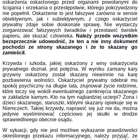
oskarżenia oskarżonego przed organami powołanymi do
ścigania i orzekania o przestępstwie, którego pokrzywdzony
nie popełnił. Oskarżenie to jest fałszywe zarówno w sensie
obiektywnym, jak i subiektywnym, z czego oskarżyciel
prywatny zdaje sobie doskonale sprawę. Nie wystarczy
zorganizować fałszywych świadków i przestawić świstek
papieru, ale skazać człowieka.
Należy przede wszystkim
bezsprzecznie udowodnić, że ten a nie inny dokument
pochodzi ze strony skazanego i że to skazany go
zamieścił.
Krzywda i szkoda, jakiej oskarżony z winy oskarżyciela
prywatnego doznał, jest potężna. W wyniku zamiany kary
grzywny oskarżony został skazany niewinnie na karę
pozbawienia wolności. Oskarżyciel prywatny odebrał mu
spokój psychiczny na długie lata, zrujnował życie rodzinne,
które toczy się wokół ewentualnego zamknięcia skazanego
w zakładzie karnym. Kto na tym najbardziej ucierpi? Żona i
dzieci skazanego, staruszki, którymi skazany opiekuje się w
Niemczech. Takiej krzywdy, naprawić się już nie da, można
jedynie wyeliminować częściowo jej skutki w drodze
sprawiedliwego obecnie osądu.
W sytuacji, gdy nie jest możliwe wykazanie prawdziwości
określonego przekazu informacyjnego, należy przyjąć, że