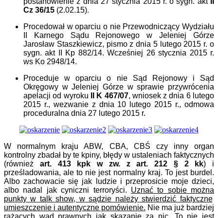
postanowienie z dnia 27 stycznia 2015 r. o sygn. akt
II
Cz 3
6
/15
(2.02.15).
Procedował w oparciu o nie Przewodniczący Wydziału
II Karnego Sądu Rejonowego w Jeleniej Górze
Jarosław Staszkiewicz, pismo z dnia 5 lutego 2015 r. o
sygn. akt II Kp 882/14. Wcześniej 26 stycznia 2015 r.
ws Ko 2948/14.
Proceduje w oparciu o nie Sąd Rejonowy i Sąd
Okręgowy w Jeleniej Górze w sprawie przywrócenia
apelacji od wyroku
II K 467/07
, wniosek z dnia 6 lutego
2015 r., wezwanie z dnia 10 lutego 2015 r., odmowa
proceduralna dnia 27 lutego 2015 r.
W normalnym kraju ABW, CBA, CBŚ czy inny organ
kontrolny zbadał by te kpiny, błędy w ustaleniach faktycznych
(również
art. 413 kpk w zw. z art. 212
§
2
kk
) i
prześladowania, ale to nie jest normalny kraj. To jest burdel.
Albo zachowacie się jak ludzie i przeprosicie moje dzieci,
albo nadal jak cyniczni terroryści.
Uznać to sobie moż
na
punkty w talk show, w sądzie należy stwierdzić faktyczne
umieszczenie i autentyczne pomówienie.
Nie ma już bardziej
rażących wad prawnych jak skazanie za nic. To nie jest