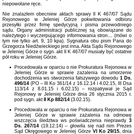
niepowołane ręce.
Nie
znalazłem
obecnie
w aktach sprawy II K 467/07
Sądu
Rejonowego w Jeleniej Górze
pokwitowania odbioru
przesyłki przez firmę spedycyjną i pisma przewodniego
sądu
.
Organy administracji publicznej są obowiązane do
należytego i wyczerpującego informowania stron… (
mówi o
tym nie tylko
art. 9,
10
kpa).
Sygnatura obu pism Pana do
Grzegorza Niedźwieckiego jest inna. Akta Sądu Rejonowego
w Jeleniej Górze o sygn. akt II K 467/07 musiały być ostatnie
pół roku w Jeleniej Górze.
Procedowała w oparciu o nie Prokuratura Rejonowa w
Jeleniej Górze w sprawie zażalenia na umorzenie
dochodzenia ws stworzenia fałszywego dowodu
1 Ds.
496/14
(PO – III Ko 361/14 z 16.12.14 i 4.02.15, III Dsa
113/14 z 8.01.15 i 6.02.15) – rozpatrywał je Sąd
Rejonowy w Jeleniej Górze dnia 26 stycznia 2015 r.
pod sygn. akt
II Kp 882/14
(3.02.15).
Procedowała w oparciu o nie Prokuratura Rejonowa w
Jeleniej Górze w sprawie zażalenia na odmowę
wszczęcia śledztwa ws poświadczenia nieprawdy
3
Ds. 267/14
(19.12.14) – głowiła się nad nim Prezes
Sąd Okręgowego w Jeleniej Górze
VI Ko 29/15
, dnia