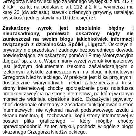
Grzegorza Niedźwieckiego za winnego występku z art. 212 §
2 k.k. i za to, na podstawie art. 212 § 2 k.k., wymierza mu
karę 20 (dwudziestu) stawek dziennych grzywny, ustalając
wysokości jednej stawki na 10 (dziesięć) zł.
Zaskarżony wyrok jest absolutnie błędny i
nieuzasadniony, ponieważ oskarżony nigdy nie
zamieszczał na swoim blogu jakichkolwiek informacji
związanych z działalnością Spółki „Ligęza”.
Oskarżyciel
prywatny nie przedstawił żadnego bezpośredniego dowodu
potwierdzające, ze oskarżony pomówił Firmę Motoryzacyjną
„Ligęza” sp. z o. o. Wspomniany wyżej wydruk komputerowy
jest jedynym dokumentem rzekomo zaświadczającym o
rzekomym artykule zamieszczonym na blogu internetowym
Grzegorza Niedźwieckiego. W praktyce jest kilka przyjętych i
dostatecznie wiarygodnych metod zabezpieczania treści
strony internetowej, choćby sporządzenie przez notariusza
protokołu z wejścia na stronę internetową, na której w danym
momencie widniała określona treść. Oskarżyciel prywatny,
choć doskonale obeznany z zasadami funkcjonowania stron
internetowych, nie wykonał nawet podstawowego zrzutu z
ekranu monitora, tj. zachowaniu kopii strony internetowej w
postaci pliku graficznego – który mógłby choćby
uprawdopodobnić, że ten artykuł, pochodzi w ogóle z bloga
skazanego Grzegorza Niedźwieckiego.