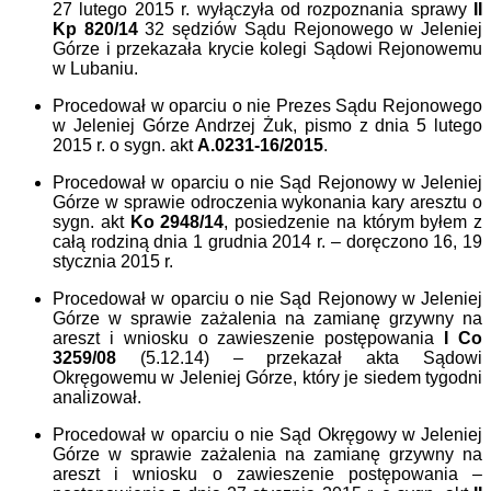
27 lutego 2015 r. wyłączyła od rozpoznania sprawy
II
Kp 820/14
32 sędziów Sądu Rejonowego w Jeleniej
Górze i przekazała krycie kolegi Sądowi Rejonowemu
w Lubaniu.
Procedował w oparciu o nie Prezes Sądu Rejonowego
w Jeleniej Górze Andrzej Żuk, pismo z dnia 5 lutego
2015 r. o sygn. akt
A.0231-16/2015
.
Procedował w oparciu o nie Sąd Rejonowy w Jeleniej
Górze w sprawie odroczenia wykonania kary aresztu o
sygn. akt
Ko 2
9
48/14
, posiedzenie na którym byłem z
całą rodziną dnia 1 grudnia 2014 r. – doręczono 16, 19
stycznia 2015 r.
Procedował w oparciu o nie Sąd Rejonowy w Jeleniej
Górze w sprawie zażalenia na zamianę grzywny na
areszt i wniosku o zawieszenie postępowania
I Co
3259/08
(5.12.14) – przekazał akta Sądowi
Okręgowemu w Jeleniej Górze, który je siedem tygodni
analizował.
Procedował w oparciu o nie Sąd Okręgowy w Jeleniej
Górze w sprawie zażalenia na zamianę grzywny na
areszt i wniosku o zawieszenie postępowania –