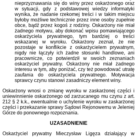
nieprzyznawania się do winy przez oskarżonego oraz
w sytuacji, gdy z podstawowej wiedzy informatyki
wynika, że nadanie rzekomej treści i w takim miejscu
byłoby możliwe technicznie przez inne osoby zupełnie
obce, bądź przez kogoś z rodziny. Oskarżony nie miał
żadnego motywu, aby dokonać wpisu pomawiającego
oskarżyciela prywatnego, tym bardziej o treści
wskazanej w wyroku. Oskarżony zeznał, że nie
pozostaje w konflikcie z oskarżycielem prywatnym,
nigdy nie łączyły ich żadne stosunki handlowe, ani
pracownicze, co potwierdził w swoich zeznaniach
oskarżyciel prywatny. Oskarżony nie miał żadnego
interesu w tym, aby poniżać, czy też powodować utratę
zaufania do oskarżyciela prywatnego. Motywacja
sprawcy czynu stanowi zasadniczy element winy.
Oskarżony wnosi o zmianę wyroku w zaskarżonej części i
uniewinnienie oskarżonego od zarzucanego mu czynu z art.
212 § 2 k.k., ewentualnie o uchylenie wyroku w zaskarżonej
części i przekazanie sprawy Sądowi Rejonowemu w Jeleniej
Górze do ponownego rozpoznania.
UZASADNIENIE
Oskarżyciel prywatny Mieczysław Ligęza działający w