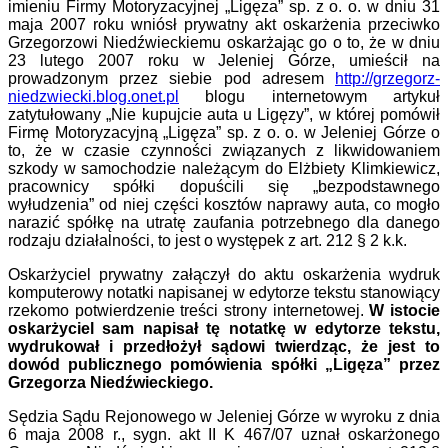
imieniu Firmy Motoryzacyjnej „Ligęza” sp. z o. o. w dniu 31
maja 2007 roku wniósł prywatny akt oskarżenia przeciwko
Grzegorzowi Niedźwieckiemu oskarżając go o to, że w dniu
23 lutego 2007 roku w Jeleniej Górze, umieścił na
prowadzonym przez siebie pod adresem
http://grzegorz-
niedzwiecki.blog.onet.pl
blogu internetowym artykuł
zatytułowany „Nie kupujcie auta u Ligęzy”, w której pomówił
Firmę Motoryzacyjną „Ligęza” sp. z o. o. w Jeleniej Górze o
to, że w czasie czynności związanych z likwidowaniem
szkody w samochodzie należącym do Elżbiety Klimkiewicz,
pracownicy spółki dopuścili się „bezpodstawnego
wyłudzenia” od niej części kosztów naprawy auta, co mogło
narazić spółkę na utratę zaufania potrzebnego dla danego
rodzaju działalności, to jest o występek z art. 212 § 2 k.k.
Oskarżyciel prywatny załączył do aktu oskarżenia wydruk
komputerowy
notatki napisanej w edytorze tekstu stanowiący
rzekomo potwierdzenie treści strony internetowej.
W istocie
oskarżyciel sam napisał tę notatkę w edytorze tekstu,
wydrukował i przedłożył sądowi twierdząc, że jest to
dowód publicznego pomówienia spółki „Ligęza” przez
Grzegorza Niedźwieckiego.
Sędzia Sądu Rejonowego w Jeleniej Górze w wyroku z dnia
6 maja 2008 r., sygn. akt II K 467/07 uznał oskarżonego