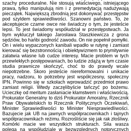
szachy proceduralne. Nie stosują właściwego, istniejącego
prawa, tylko manipulują nim i z premedytacją nadużywają
pieczątek. Największą zbrodnią jest dokonywać przestępstw
pod szyldem sprawiedliwości. Szanowni państwo. To, że
akceptujecie czarne owce nie świadczy o tym, że jesteście
lepsi. To jest świadomy współudział w przestępstwach. Ja
bym wykluczył takiego Jarosława Staszkiewicza z grona
sędziów, bo hańbi godność zawodu. On nie popełnił pomyłki.
On i wielu wypaczonych kanibali wpadło w rutynę i zamiast
kierować się bezstronnością i obiektywizmem to prymitywnie
załatwia własne lub cudze interesy. Macie problem w tych
przewlekłych postępowaniach, bo ludzie zdążą w tym czasie
studia prawnicze skończyć, choć to do prawdy wcale
niepotrzebne. Skoro jesteście niereformowalni i unikacie
pracy, nadzoru, to potrzebny jest współczesny, społeczny
IPN. Powinno się w szkołach wprowadzić przedmiot prawo
zamiast religii. Wtedy zaczęlibyście tańczyć po bożemu.
Ucieczkę od meritum zasłaniacie kłamstwem i właściwością.
Prokurator Generalny to dziś Prokurator Amoralny, Rzecznik
Praw Obywatelskich to Rzecznik Politycznych Oczekiwań,
Minister Sprawiedliwości to Minister Niesprawiedliwości.
Bazujecie jak UB na jawnych współpracownikach i tajnych
współpracownikach reżimu. Rozrośliście się jak rak złośliwy.
Komórki macie we wszystkich strukturach. Siła wasza
polega na współudziale w bezwzględnych notorycznych