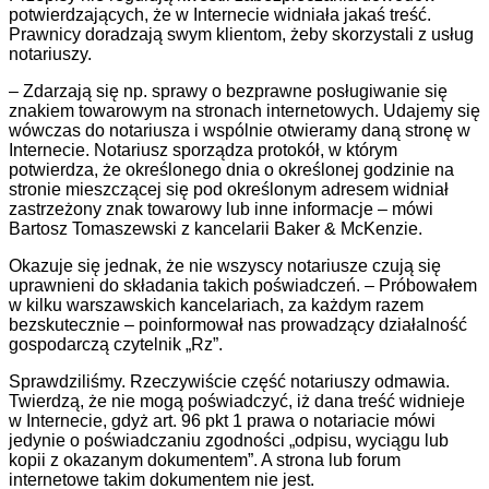
potwierdzających, że w Internecie widniała jakaś treść.
Prawnicy doradzają swym klientom, żeby skorzystali z usług
notariuszy.
– Zdarzają się np. sprawy o bezprawne posługiwanie się
znakiem towarowym na stronach internetowych. Udajemy się
wówczas do notariusza i wspólnie otwieramy daną stronę w
Internecie. Notariusz sporządza protokół, w którym
potwierdza, że określonego dnia o określonej godzinie na
stronie mieszczącej się pod określonym adresem widniał
zastrzeżony znak towarowy lub inne informacje – mówi
Bartosz Tomaszewski z kancelarii Baker & McKenzie.
Okazuje się jednak, że nie wszyscy notariusze czują się
uprawnieni do składania takich poświadczeń. – Próbowałem
w kilku warszawskich kancelariach, za każdym razem
bezskutecznie – poinformował nas prowadzący działalność
gospodarczą czytelnik „Rz”.
Sprawdziliśmy. Rzeczywiście część notariuszy odmawia.
Twierdzą, że nie mogą poświadczyć, iż dana treść widnieje
w Internecie, gdyż art. 96 pkt 1 prawa o notariacie mówi
jedynie o poświadczaniu zgodności „odpisu, wyciągu lub
kopii z okazanym dokumentem”. A strona lub forum
internetowe takim dokumentem nie jest.