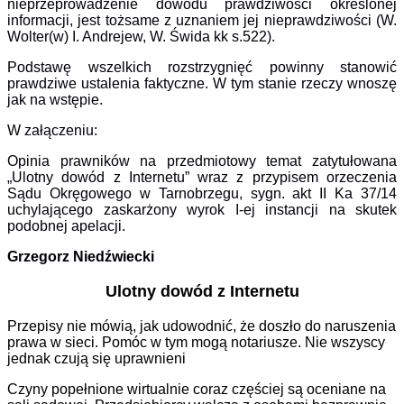
nieprzeprowadzenie dowodu prawdziwości określonej
informacji, jest tożsame z uznaniem jej nieprawdziwości (W.
Wolter(w) I. Andrejew, W. Świda kk s.522).
Podstawę wszelkich rozstrzygnięć powinny stanowić
prawdziwe ustalenia faktyczne. W tym stanie rzeczy wnoszę
jak na wstępie.
W załączeniu:
Opinia prawników na p
rzedmiotow
y temat zatytułowana
„Ulotny dowód z Internetu” wraz z przypisem orzeczenia
Sądu Okręgowego w Tarnobrzegu, sygn. akt II Ka 37/14
uchylającego zaskarżony wyrok I-ej instancji na skutek
podobnej apelacji.
Grzegorz Niedźwiecki
Ulotny dowód z Internetu
Przepisy nie mówią, jak udowodnić, że doszło do naruszenia
prawa w sieci. Pomóc w tym mogą notariusze. Nie wszyscy
jednak czują się uprawnieni
Czyny popełnione wirtualnie coraz częściej są oceniane na