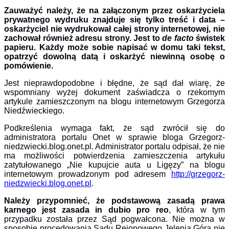
Zauważyć należy, że na załączonym przez oskarżyciela
prywatnego wydruku znajduje się tylko treść i data –
oskarżyciel nie wydrukował całej strony internetowej, nie
zachował również adresu strony. Jest to
de facto
świstek
papieru. Każdy może sobie napisać w domu taki tekst,
opatrzyć dowolną datą i oskarżyć niewinną osobę o
pomówienie.
Jest nieprawdopodobne i błędne, że sąd dał wiarę, że
wspomniany wyżej
dokument zaświadcza o rzekomym
artykule zamieszczonym na blogu internetowym Grzegorza
Niedźwieckiego.
Podkreślenia wymaga fakt, że sąd zwrócił się do
administratora portalu Onet w sprawie bloga Grzegorz-
niedzwiecki.blog.onet.pl. Administrator portalu odpisał, że nie
ma możliwości potwierdzenia zamieszczenia
artykułu
zatytułowanego „Nie kupujcie auta u Ligęzy” na blogu
internetowym prowadzonym pod adresem
http://grzegorz-
niedzwiecki.blog.onet.pl
.
Należy przypomnieć, że podstawową zasadą prawa
karnego jest zasada in dubio pro reo
, która w tym
przypadku została przez Sąd pogwałcona. Nie można w
sposobie procedowania Sądu Rejonowego Jelenia Góra nie