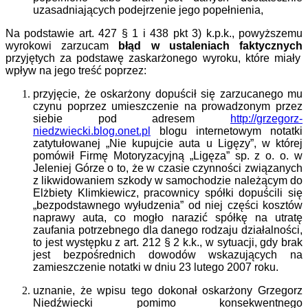
uzasadniających podejrzenie jego popełnienia,
Na podstawie art. 427
§
1 i 438 pkt 3) k.p.k., powyższemu
wyrokowi zarzucam
b
łąd w ustaleniach faktycznych
przyjętych za podstawę zaskarżonego wyroku, które miały
wpływ na jego treść poprzez:
przyjęcie, że oskarżony dopuścił się zarzucanego mu
czynu poprzez umieszczenie na prowadzonym przez
siebie pod adresem
http://grzegorz-
niedzwiecki.blog.onet.pl
blogu internetowym notatki
zatytułowanej „Nie kupujcie auta u Ligęzy”, w której
pomówił Firmę Motoryzacyjną „Ligęza” sp. z o. o. w
Jeleniej Górze o to, że w czasie czynności związanych
z likwidowaniem szkody w samochodzie należącym do
Elżbiety Klimkiewicz, pracownicy spółki dopuścili się
„bezpodstawnego wyłudzenia” od niej części kosztów
naprawy auta, co mogło narazić spółkę na utratę
zaufania potrzebnego dla danego rodzaju działalności,
to jest występku z art. 212 § 2 k.k., w sytuacji, gdy brak
jest bezpośrednich dowodów wskazujących na
zamieszczenie notatki w dniu 23 lutego 2007 roku.
uznanie, że wpisu tego dokonał oskarżony Grzegorz
Niedźwiecki pomimo konsekwentnego