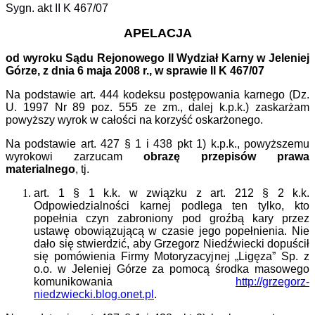
Sygn. akt II K 467/07
APELACJA
od wyroku Sądu Rejonowego II Wydział Karny w Jeleniej
Górze, z dnia 6 maja 2008 r., w sprawie II K 467/07
Na podstawie art. 444 kodeksu postępowania karnego (Dz.
U. 1997 Nr 89 poz. 555 ze zm., dalej k.p.k.) zaskarżam
powyższy wyrok w całości na korzyść oskarżonego.
Na podstawie art. 427
§
1 i 438 pkt
1
) k.p.k., powyższemu
wyrokowi zarzucam
obrazę przepisów
p
rawa
materialnego
, tj.
art. 1 § 1 k.k. w związku z art. 212 § 2 k.k.
O
dpowiedzialności karnej podlega ten tylko, kto
popełnia czyn zabroniony pod groźbą kary przez
ustawę obowiązującą w czasie jego popełnienia.
Nie
dało się stwierdzić, aby Grzegorz Niedźwiecki dopuścił
się pomówienia Firmy Motoryzacyjnej „Ligęza” Sp. z
o.o. w Jeleniej Górze za pomocą środka masowego
komunikowania
http://grzegorz-
niedzwiecki.blog.onet.pl
.