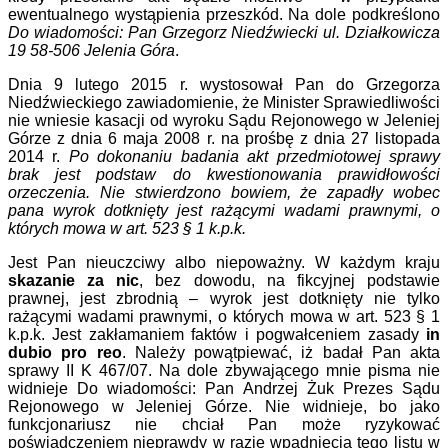
ewentualnego wystąpienia przeszkód. Na dole podkreślono
Do wiadomości: Pan Grzegorz Niedźwiecki ul. Działkowicza
19 58-506 Jelenia Góra
.
Dnia 9 lutego 2015 r. wystosował Pan do Grzegorza
Niedźwieckiego zawiadomienie, że Minister Sprawiedliwości
nie wniesie kasacji od wyroku Sądu Rejonowego w Jeleniej
Górze z dnia 6 maja 2008 r. na prośbę z dnia 27 listopada
2014 r.
Po dokonaniu badania akt przedmiotowej sprawy
brak jest podstaw do kwestionowania prawidłowości
orzeczenia. Nie stwierdzono bowiem, że zapadły wobec
pana wyrok dotknięty jest rażącymi wadami prawnymi, o
których mowa w art. 523 § 1 k.p.k.
Jest Pan nieuczciwy albo niepoważny. W każdym kraju
skaz
a
nie
za nic
, bez dowodu, na fikcyjnej podstawie
prawnej, jest zbrodnią – wyrok jest dotknięty nie tylko
rażącymi wadami prawnymi, o których mowa w art. 523 § 1
k.p.k. Jest zakłamaniem faktów i pogwałceniem zasady
in
dubio pro reo
. Należy powątpiewać, iż badał Pan akta
sprawy II K 467/07. Na dole zbywającego mnie pisma nie
widnieje Do wiadomości: Pan Andrzej Żuk Prezes Sądu
Rejonowego w Jeleniej Górze. Nie widnieje, bo jako
funkcjonariusz nie chciał Pan może ryzykować
poświadczeniem nieprawdy w razie wpadnięcia tego listu w