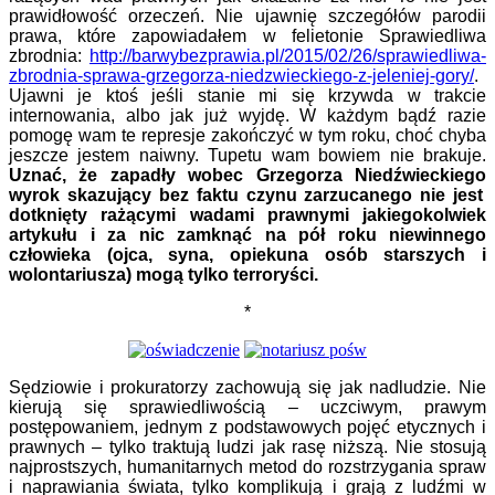
prawidłowość orzeczeń. Nie ujawnię szczegółów parodii
prawa, które zapowiadałem w felietonie Sprawiedliwa
zbrodnia:
http://barwybezprawia.pl/2015/02/26/sprawiedliwa-
zbrodnia-sprawa-grzegorza-niedzwieckiego-z-jeleniej-gory/
.
Ujawni je ktoś jeśli stanie mi się krzywda w trakcie
internowania, albo jak już wyjdę. W każdym bądź razie
pomogę wam te represje zakończyć w tym roku, choć chyba
jeszcze jestem naiwny. Tupetu wam bowiem nie brakuje.
Uzna
ć, że zapadły wobec
Grzegorza Niedźwieckiego
wyrok skazujący bez faktu czynu za
rzuca
nego nie jest
dotknięty rażącymi wadami prawnymi jakiegokolwiek
artykułu i za nic zamknąć na pół roku
niewinnego
człowieka (ojca, syna, opiekuna osób starszych i
wolontariusza
)
mogą tylko terroryści.
*
Sędziowie i prokuratorzy zachowują się jak nadludzie. Nie
kierują się sprawiedliwością – uczciwym, prawym
postępowaniem, jednym z podstawowych pojęć etycznych i
prawnych – tylko traktują ludzi jak rasę niższą. Nie stosują
najprostszych, humanitarnych metod do rozstrzygania spraw
i naprawiania świata, tylko komplikują i grają z ludźmi w