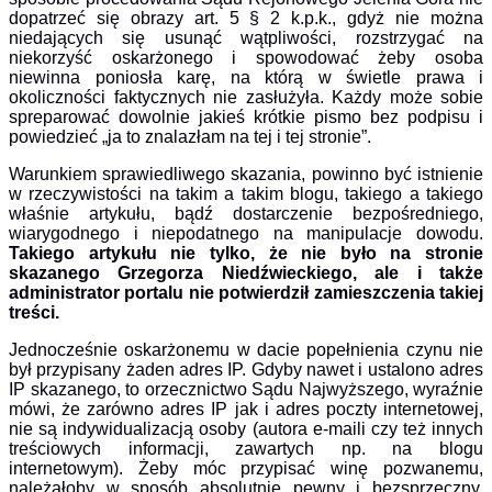
dopatrzeć się obrazy art. 5 § 2 k.p.k., gdyż nie można
niedających się usunąć wątpliwości, rozstrzygać na
niekorzyść oskarżonego i spowodować żeby osoba
niewinna poniosła karę, na którą w świetle prawa i
okoliczności faktycznych nie zasłużyła. Każdy może sobie
spreparować dowolnie jakieś krótkie pismo bez podpisu i
powiedzieć „ja to znalazłam na tej i tej stronie”.
Warunkiem sprawiedliwego skazania, powinno być istnienie
w rzeczywistości na takim a takim blogu, takiego a takiego
właśnie artykułu, bądź dostarczenie bezpośredniego,
wiarygodnego i niepodatnego na manipulacje dowodu.
Takiego artykułu nie tylko, że nie było na stronie
skazanego Grzegorza Niedźwieckiego, ale i także
administrator portalu nie potwierdził zamieszczenia takiej
treści.
Jednocześnie oskarżonemu w dacie popełnienia czynu nie
był przypisany żaden adres IP. Gdyby nawet i ustalono adres
IP skazanego, to orzecznictwo Sądu Najwyższego, wyraźnie
mówi, że zarówno adres IP jak i adres poczty internetowej,
nie są indywidualizacją osoby (autora e-maili czy też innych
treściowych informacji, zawartych np. na blogu
internetowym). Żeby móc przypisać winę pozwanemu,
należałoby w sposób absolutnie pewny i bezsprzeczny,