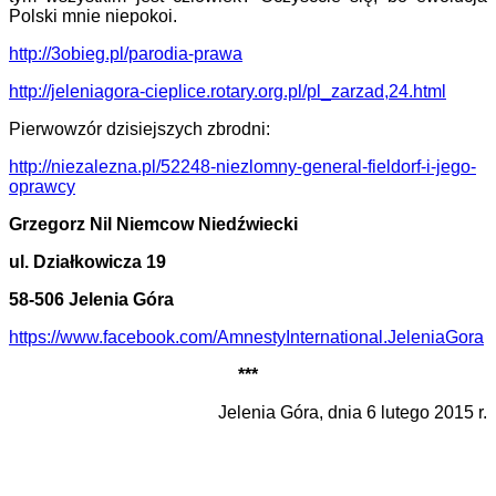
Polski mnie niepokoi.
http://3obieg.pl/parodia-prawa
http://jeleniagora-cieplice.rotary.org.pl/pl_zarzad,24.html
Pierwowzór dzisiejszych zbrodni:
http://niezalezna.pl/52248-niezlomny-general-fieldorf-i-jego-
oprawcy
Grzegorz Nil Niemcow Niedźwiecki
ul. Działkowicza 19
58-506 Jelenia Góra
https://www.facebook.com/AmnestyInternational.JeleniaGora
***
Jelenia Góra, dnia 6 lutego 2015 r.