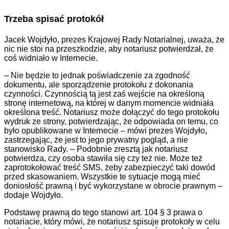
Trzeba spisać protokół
Jacek Wojdyło, prezes Krajowej Rady Notarialnej, uważa, że
nic nie stoi na przeszkodzie, aby notariusz potwierdzał, że
coś widniało w Internecie.
– Nie będzie to jednak poświadczenie za zgodność
dokumentu, ale sporządzenie protokołu z dokonania
czynności. Czynnością tą jest zaś wejście na określoną
stronę internetową, na której w danym momencie widniała
określona treść. Notariusz może dołączyć do tego protokołu
wydruk ze strony, potwierdzając, że odpowiada on temu, co
było opublikowane w Internecie – mówi prezes Wojdyło,
zastrzegając, że jest to jego prywatny pogląd, a nie
stanowisko Rady. – Podobnie zresztą jak notariusz
potwierdza, czy osoba stawiła się czy też nie. Może też
zaprotokołować treść SMS, żeby zabezpieczyć taki dowód
przed skasowaniem. Wszystkie te sytuacje mogą mieć
doniosłość prawną i być wykorzystane w obrocie prawnym –
dodaje Wojdyło.
Podstawę prawną do tego stanowi art. 104 § 3 prawa o
notariacie, który mówi, że notariusz spisuje protokoły w celu