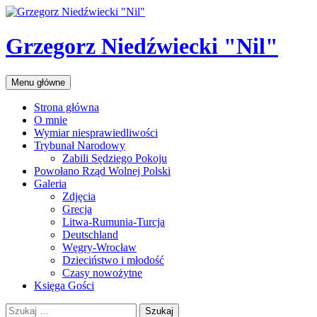
Przejdź
do
treści
Grzegorz Niedźwiecki "Nil"
Szukaj
Menu główne
Strona główna
O mnie
Wymiar niesprawiedliwości
Trybunał Narodowy
Zabili Sędziego Pokoju
Powołano Rząd Wolnej Polski
Galeria
Zdjęcia
Grecja
Litwa-Rumunia-Turcja
Deutschland
Węgry-Wrocław
Dzieciństwo i młodość
Czasy nowożytne
Księga Gości
Szukaj: