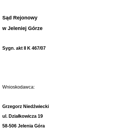
Sąd
Rejonow
y
w Jeleniej Górze
S
ygn.
a
kt
II K 467/07
Wnioskodawca:
Grzegorz Niedźwiecki
ul. Działkowicza 19
58-506 Jelenia Góra