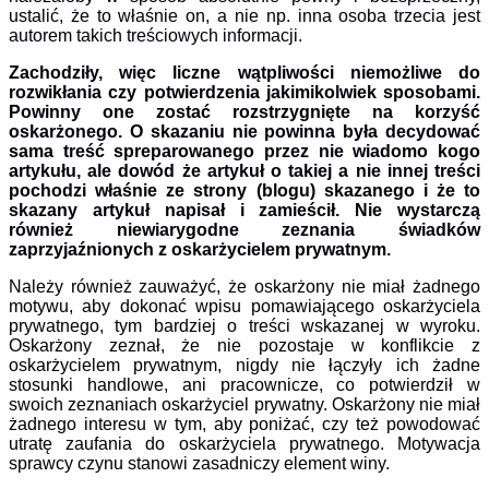
ustalić, że to właśnie on, a nie np. inna osoba trzecia jest
autorem takich treściowych informacji.
Zachodziły, więc liczne wątpliwości niemożliwe do
rozwikłania czy potwierdzenia jakimikolwiek sposobami.
Powinny one zostać rozstrzygnięte na korzyść
oskarżonego. O skazaniu nie powinna była decydować
sama treść spreparowanego przez nie wiadomo kogo
artykułu, ale dowód że artykuł o takiej a nie innej treści
pochodzi właśnie ze strony (blogu) skazanego i że to
skazany artykuł napisał i zamieścił. Nie wystarczą
również niewiarygodne zeznania świadków
zaprzyjaźnionych z oskarżycielem prywatnym.
Należy również zauważyć, że
oskarżony nie miał żadnego
motywu, aby dokonać wpisu pomawiającego oskarżyciela
prywatnego, tym bardziej o treści wskazanej w wyroku.
Oskarżony zeznał, że nie pozostaje w konflikcie z
oskarżycielem prywatnym, nigdy nie łączyły ich żadne
stosunki handlowe, ani pracownicze, co potwierdził w
swoich zeznaniach oskarżyciel prywatny. Oskarżony nie miał
żadnego interesu w tym, aby poniżać, czy też powodować
utratę zaufania do oskarżyciela prywatnego. Motywacja
sprawcy czynu stanowi zasadniczy element winy.