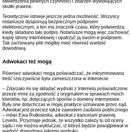
stwierdzenia pewnych czynności i zdarzeń wywołujących
skutki prawne.
Teoretycznie istnieje jeszcze jedna możliwość. Wszyscy
notariusze dysponują bezpiecznym podpisem
elektronicznym, a ten ma znacznik czasu, który potwierdza,
kiedy składano taki podpis. Notariusze mogą więc zachować
kopię strony internetowej i opatrzyć ją swoim e-podpisem.
Tak zachowany plik mógłby mieć również wartość
dowodową.
Adwokaci też mogą
Również adwokaci mogą poświadczać, że inkryminowana
treść rzeczywiście była zamieszczona w Internecie.
– Zdarzało mi się składać wydruki z Internetu poświadczone
przeze mnie za zgodność z oryginałem w sprawach moich
klientów, np. dotyczących sporów o domeny internetowe.
Były one dotychczas w mojej praktyce uznawane przez sąd.
Adwokat jest przecież także zawodem zaufania publicznego
– mówi Ewa Rutkowska, adwokat z kancelarii prawnej
Lovells. Przyznaje jednak, że wszystko zależy tu od oceny
sądu i nie można wykluczać, iż któryś będzie powątpiewał w
wartość dowodową takiego wydruku.