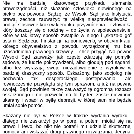
Nie ma bardziej klarownego przykładu złamania
praworządności, niż skazanie człowieka niewinnego na
piekło bez powodu. Sądzę, że Wysoki Sąd jako Instytucja
prawa, zechce zauważyć tę wielką niesprawiedliwość i
podjąć stosowne kroki w kierunku, przywrócenia – człowieka
który troszczy się o rodzinę – do życia w społeczeństwie,
które w tak łatwy sposób zwątpiło w niego i „skazało go”
ustami Sędziego I instancji na poniewierkę w obcym kraju,
którego obywatelstwo z powodu wyrządzonej mu bez
uzasadnienia prawnego krzywdy – chce przyjąć. Na pewno
Wysoki Sąd zauważył jak często zdarzają się pomyłki
sądowe, że ludzie pokrzywdzeni, albo głodują pod sądami,
albo też wyrażają swoje niezadowolenie z wyroków w
bardziej drastyczny sposób. Oskarżony, jako socjolog nie
pochwala tak desperackiego postępowania, ale
równocześnie przygląda się tym sprawom, a już na pewno
swojej. Sąd powinien także zauważyć tę ogromną rozpacz
oskarżonego i nie pozwolić na to by ten został niewinnie
ukarany i wpadł w pętlę depresji, w której sam nie będzie
umiał sobie pomóc.
Skazany nie był w Polsce w trakcie wydania wyroku i
dlatego nie zaskarżył go w porę, a potem, miotał się na
prawo i lewo, bo nikt nie potrafił mu udzielić skutecznej
pomocy ani wskazać drogi prawnego rozwiązania. Jedyną,