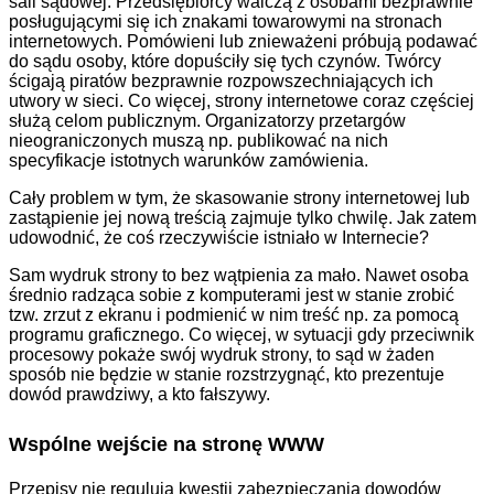
sali sądowej. Przedsiębiorcy walczą z osobami bezprawnie
posługującymi się ich znakami towarowymi na stronach
internetowych. Pomówieni lub znieważeni próbują podawać
do sądu osoby, które dopuściły się tych czynów. Twórcy
ścigają piratów bezprawnie rozpowszechniających ich
utwory w sieci. Co więcej, strony internetowe coraz częściej
służą celom publicznym. Organizatorzy przetargów
nieograniczonych muszą np. publikować na nich
specyfikacje istotnych warunków zamówienia.
Cały problem w tym, że skasowanie strony internetowej lub
zastąpienie jej nową treścią zajmuje tylko chwilę. Jak zatem
udowodnić, że coś rzeczywiście istniało w Internecie?
Sam wydruk strony to bez wątpienia za mało. Nawet osoba
średnio radząca sobie z komputerami jest w stanie zrobić
tzw. zrzut z ekranu i podmienić w nim treść np. za pomocą
programu graficznego. Co więcej, w sytuacji gdy przeciwnik
procesowy pokaże swój wydruk strony, to sąd w żaden
sposób nie będzie w stanie rozstrzygnąć, kto prezentuje
dowód prawdziwy, a kto fałszywy.
Wspólne wejście na stronę WWW
Przepisy nie regulują kwestii zabezpieczania dowodów