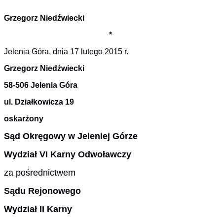
Grzegorz Niedźwiecki
*
Jelenia Góra,
dnia
1
7
lutego 2015 r.
Grzegorz Niedźwiecki
58-506 Jelenia Góra
u
l. Działkowicz
a
19
oskarżony
Sąd Okręgowy w Jeleniej Górze
Wydział VI Karny Odwoławczy
za pośrednictwem
Sądu Rejonowego
Wydział II Karny