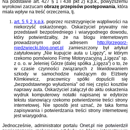
Na podstawie art. 427
§
1 i 438 pkt 2) k.p.k., powyższemu
wyrokowi zarzucam
obrazę przepisów
postępowania
, która
miała wpływ na treść orzeczenia, tj.
art. 5 § 2 k.p.k
.
poprzez rozstrzygnięcie wątpliwości na
niekorzyść oskarżonego. Oskarżyciel prywatny nie
przedstawił bezpośredniego i wiarygodnego dowodu,
który potwierdzałby, że na blogu internetowym
prowadzonym pod adresem
http://grzegorz-
niedzwiecki.blog.onet.pl
zamieszczony był artykuł
zatytułowany „Nie kupujcie auta u Ligęzy”, w którym
rzekomo pomówiono
Firmę Motoryzacyjną „Ligęza” sp.
z o. o. w Jeleniej Górze (dalej spółka „Ligęza”) o to, że
w czasie czynności związanych z likwidowaniem
szkody w samochodzie należącym do Elżbiety
Klimkiewicz, pracownicy spółki dopuścili się
„bezpodstawnego wyłudzenia” od niej części kosztów
naprawy auta.
Oskarżyciel załączył do aktu oskarżenia
wydruk komputerowy notatki napisanej w edytorze
tekstu stanowiący rzekomo potwierdzenie treści strony
internetowej. Nie sposób jest uznać, że taka forma
zapisywania i potwierdzania treści strony internetowej
jest wiarygodna.
Jednocześnie, administrator portalu
Onet.pl nie potwierdził