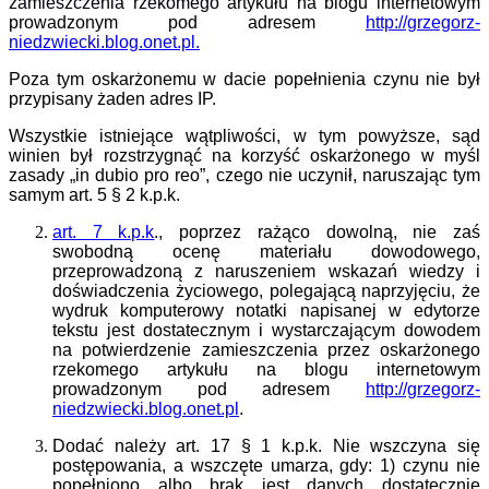
zamieszczenia rzekomego
artykułu na blogu internetowym
prowadzonym pod adresem
http://grzegorz-
niedzwiecki.blog.onet.pl
.
Poza tym oskarżonemu w dacie popełnienia czynu nie był
przypisany żaden adres IP.
Wszystkie istniejące wątpliwości, w tym powyższe, sąd
winien był rozstrzygnąć na korzyść oskarżonego w myśl
zasady „in dubio pro reo”, czego nie uczynił, naruszając tym
samym
art. 5 § 2 k.p.k.
art. 7 k.p.k
., poprzez rażąco dowolną, nie zaś
swobodną ocenę materiału dowodowego,
przeprowadzoną z naruszeniem wskazań wiedzy i
doświadczenia życiowego, polegającą na
przyjęciu, że
wydruk komputerowy
notatki napisanej w edytorze
tekstu jest dostatecznym i wystarczającym dowodem
na potwierdzenie zamieszczenia przez oskarżonego
rzekomego artykułu na blogu internetowym
prowadzonym pod adresem
http://grzegorz-
niedzwiecki.blog.onet.pl
.
Dodać należy
art. 17
§ 1 k.p.k. Nie wszczyna się
postępowania, a wszczęte umarza, gdy: 1) czynu nie
popełniono albo brak jest danych dostatecznie