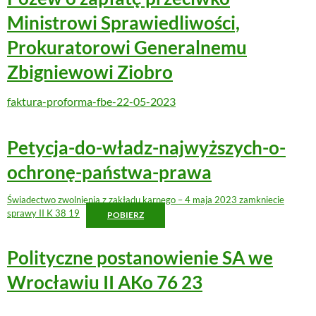
Ministrowi Sprawiedliwości,
Prokuratorowi Generalnemu
Zbigniewowi Ziobro
faktura-proforma-fbe-22-05-2023
Petycja-do-władz-najwyższych-o-
ochronę-państwa-prawa
Świadectwo zwolnienia z zakładu karnego – 4 maja 2023 zamkniecie
sprawy II K 38 19
POBIERZ
Polityczne postanowienie SA we
Wrocławiu II AKo 76 23