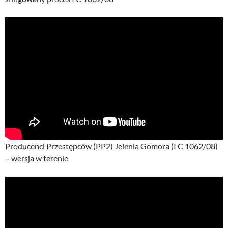
Producenci Przestępców (PP2) Jelenia Gomora (I C 1062/08)
– wersja w terenie