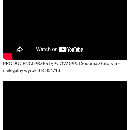
PRODUCENCI PRZESTĘPCÓW (PP5) Sodoma Złotoryja –
nielegalny wyrok II K 851/18