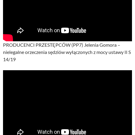
PRODUCENCI PRZESTĘPCÓW (PP7) Jelenia Gomora –
nielegalne orzeczenia sędziów wyłączonych z mocy ustawy II S
14/19