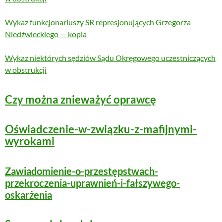
Wykaz funkcjonariuszy SR represjonujących Grzegorza
Niedźwieckiego — kopia
Wykaz niektórych sędziów Sądu Okręgowego uczestniczących
w obstrukcji
Czy można znieważyć oprawcę
Oświadczenie-w-związku-z-mafijnymi-
wyrokami
Zawiadomienie-o-przestępstwach-
przekroczenia-uprawnień-i-fałszywego-
oskarżenia