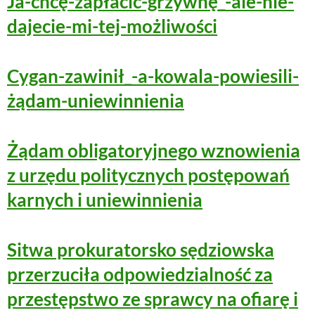
Ja-chcę-zapłacić-grzywnę_-ale-nie-
dajecie-mi-tej-możliwości
Cygan-zawinił_-a-kowala-powiesili-
żądam-uniewinnienia
Żądam obligatoryjnego wznowienia
z urzędu politycznych postępowań
karnych i uniewinnienia
Sitwa prokuratorsko sędziowska
przerzuciła odpowiedzialność za
przestępstwo ze sprawcy na ofiarę i