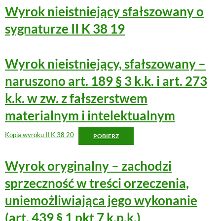
Wyrok nieistniejący sfałszowany o
sygnaturze II K 38 19
Wyrok nieistniejący, sfałszowany –
naruszono art. 189 § 3 k.k. i art. 273
k.k. w zw. z fałszerstwem
materialnym i intelektualnym
Kopia wyroku II K 38 20
POBIERZ
Wyrok oryginalny – zachodzi
sprzeczność w treści orzeczenia,
uniemożliwiająca jego wykonanie
(art. 439 § 1 pkt 7 k.p.k.)