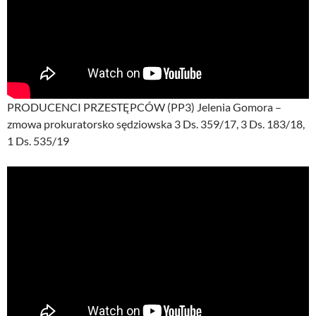
PRODUCENCI PRZESTĘPCÓW (PP3) Jelenia Gomora –
zmowa prokuratorsko sędziowska 3 Ds. 359/17, 3 Ds. 183/18,
1 Ds. 535/19