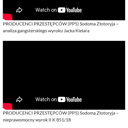
PRODUCENCI PRZESTĘPCÓW (PP5) Sodoma Złotoryja –
analiza gangsterskiego wyroku Jacka Kielara
PRODUCENCI PRZESTĘPCÓW (PP5) Sodoma Złotoryja –
nieprawomocny wyrok II K 851/18