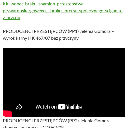
k.k.-wobec-braku-znamion-przestepstwa-
prywatnoskargowego-i-braku-intersu-spolecznego-scigania-
z-urzedu
PRODUCENCI PRZESTĘPCÓW (PP1) Jelenia Gomora –
wyrok karny II K 467/07 bez przyczyny
PRODUCENCI PRZESTĘPCÓW (PP2) Jelenia Gomora –
sfingowany proces I C 1062/08