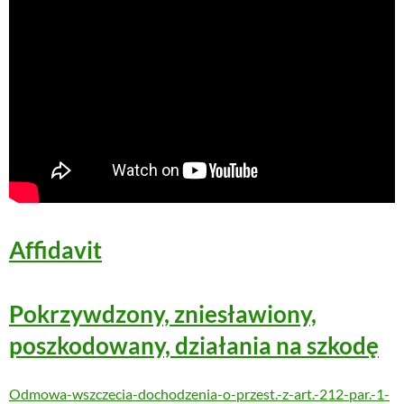
Affidavit
Pokrzywdzony, zniesławiony,
poszkodowany, działania na szkodę
Odmowa-wszczecia-dochodzenia-o-przest.-z-art.-212-par.-1-