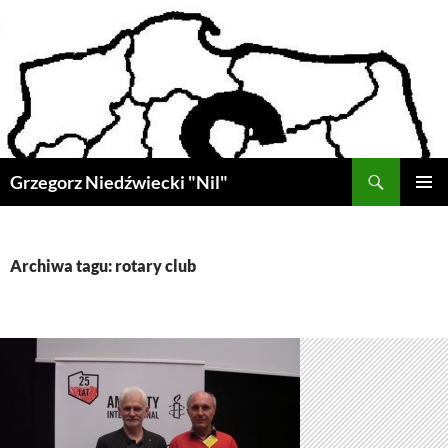
Przejdź
do
treści
Szukaj
Grzegorz Niedźwiecki "Nil"
MENU
GŁÓWN
Archiwa tagu: rotary club