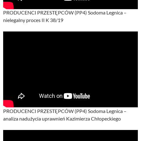
PRODUCENCI PRZESTĘPCÓW (PP4) Sodoma Legnica –
nielegalny proces II K 38/19
PRODUCENCI PRZESTĘPCÓW (PP4) Sodoma Legnica –
analiza nadużycia uprawnień Kazimierza Chłopeckiego