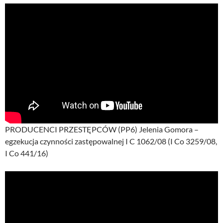
PRODUCENCI PRZESTĘPCÓW (PP6) Jelenia Gomora –
egzekucja czynności zastępowalnej I C 1062/08 (I Co 3259/08,
I Co 441/16)