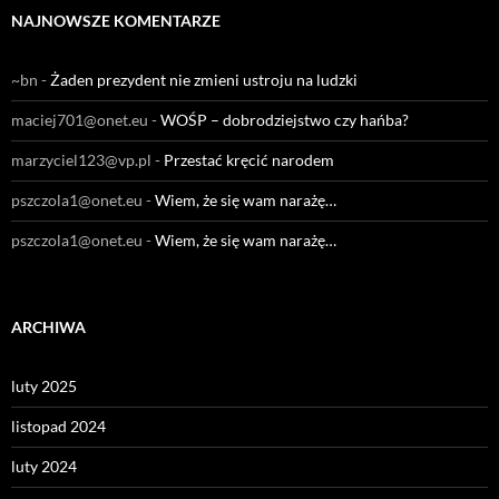
NAJNOWSZE KOMENTARZE
~bn
-
Żaden prezydent nie zmieni ustroju na ludzki
maciej701@onet.eu
-
WOŚP – dobrodziejstwo czy hańba?
marzyciel123@vp.pl
-
Przestać kręcić narodem
pszczola1@onet.eu
-
Wiem, że się wam narażę…
pszczola1@onet.eu
-
Wiem, że się wam narażę…
ARCHIWA
luty 2025
listopad 2024
luty 2024