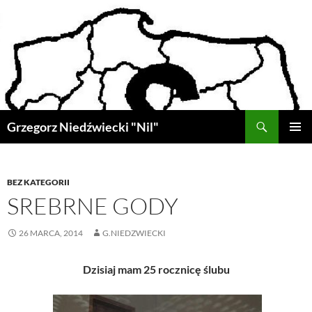
Przejdź
do
treści
Szukaj
Grzegorz Niedźwiecki "Nil"
MENU
GŁÓWN
BEZ KATEGORII
SREBRNE GODY
26 MARCA, 2014
G.NIEDZWIECKI
Dzisiaj mam 25 rocznicę ślubu