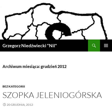
Przejdź
do
treści
Szukaj
Grzegorz Niedźwiecki "Nil"
MENU
GŁÓWN
Archiwum miesiąca: grudzień 2012
BEZ KATEGORII
SZOPKA JELENIOGÓRSKA
20 GRUDNIA, 2012