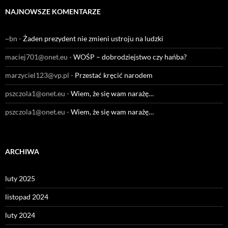
NAJNOWSZE KOMENTARZE
~bn
-
Żaden prezydent nie zmieni ustroju na ludzki
maciej701@onet.eu
-
WOŚP – dobrodziejstwo czy hańba?
marzyciel123@vp.pl
-
Przestać kręcić narodem
pszczola1@onet.eu
-
Wiem, że się wam narażę…
pszczola1@onet.eu
-
Wiem, że się wam narażę…
ARCHIWA
luty 2025
listopad 2024
luty 2024