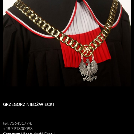
GRZEGORZ NIEDŹWIECKI
tel. 756431774;
+48 791830093
Grzegorz Niedźwiecki Email