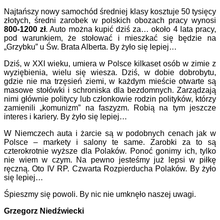
Najtańszy nowy samochód średniej klasy kosztuje 50 tysięcy
złotych, średni zarobek w polskich obozach pracy wynosi
800-1200 zł
. Auto można kupić dziś za… około 4 lata pracy,
pod warunkiem, że stołować i mieszkać się będzie na
„Grzybku” u Św. Brata Alberta. By żyło się lepiej…
Dziś, w XXI wieku, umiera w Polsce kilkaset osób w zimie z
wyziębienia, wielu się wiesza. Dziś, w dobie dobrobytu,
gdzie nie ma trzęsień ziemi, w każdym mieście otwarte są
masowe stołówki i schroniska dla bezdomnych. Zarządzają
nimi głównie politycy lub członkowie rodzin polityków, którzy
zamienili „komunizm” na faszyzm. Robią na tym jeszcze
interes i kariery. By żyło się lepiej…
W Niemczech auta i żarcie są w podobnych cenach jak w
Polsce – markety i salony te same. Zarobki za to są
czterokrotnie wyższe dla Polaków. Ponoć gonimy ich, tylko
nie wiem w czym. Na pewno jesteśmy już lepsi w piłkę
ręczną. Oto IV RP. Czwarta Rozpierducha Polaków. By żyło
się lepiej…
Śpieszmy się powoli. By nic nie umknęło naszej uwagi.
Grzegorz Niedźwiecki