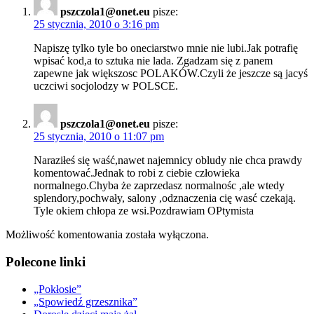
pszczola1@onet.eu
pisze:
25 stycznia, 2010 o 3:16 pm
Napiszę tylko tyle bo oneciarstwo mnie nie lubi.Jak potrafię
wpisać kod,a to sztuka nie lada. Zgadzam się z panem
zapewne jak większosc POLAKÓW.Czyli że jeszcze są jacyś
uczciwi socjolodzy w POLSCE.
pszczola1@onet.eu
pisze:
25 stycznia, 2010 o 11:07 pm
Naraziłeś się waść,nawet najemnicy obludy nie chca prawdy
komentować.Jednak to robi z ciebie człowieka
normalnego.Chyba że zaprzedasz normalnośc ,ale wtedy
splendory,pochwały, salony ,odznaczenia cię wasć czekają.
Tyle okiem chłopa ze wsi.Pozdrawiam OPtymista
Możliwość komentowania została wyłączona.
Polecone linki
„Pokłosie”
„Spowiedź grzesznika”