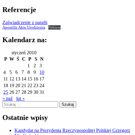
Referencje
Zaświadczenie z parafii
Apostille Aktu Urodzienia
Pobierz
Kalendarz na:
styczeń 2010
P
W
Ś
C
P
S
N
1
2
3
4
5
6
7
8
9
10
11
12
13
14
15
16
17
18
19
20
21
22
23
24
25
26
27
28
29
30
31
« paź
lut »
Szukaj:
Ostatnie wpisy
Kandydat na Prezydenta Rzeczypospolitej Polskiej Grzegorz