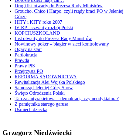
Dorosłe dzieci mają żal…
Drugi list otwarty do Prezesa Rady Ministrów
Groucho, Chico i Harpo, czyli rządy braci PO w Jeleniej
Górze
HITY i KITY roku 2007
IV RP – czwarty rozbój Polski
KOPCIUSZKOLAND
List otwarty do Prezesa Rady Ministrów
Nowinowy poker – blagier w sieci kontrolowany
Ogary na start
Partiokracja
Prawda
Prawy PiS
Przejrzysta PO
REFORMA SĄDOWNICTWA
Rewitalizacja Alei Wojska Polskiego
Samorząd Jeleniej Góry Show
Święto Odrodzenia Polski
Tarcza antyrakietowa – demokracja czy neodyktatura?
Z pamiętnika starego garusa
Uśmiech dziecka
Grzegorz Niedźwiecki