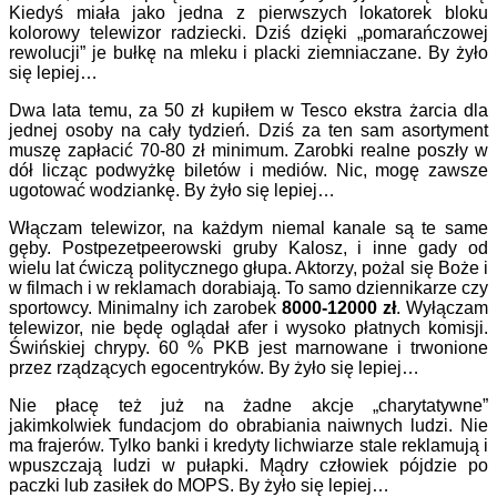
Kiedyś miała jako jedna z pierwszych lokatorek bloku
kolorowy telewizor radziecki. Dziś dzięki „pomarańczowej
rewolucji” je bułkę na mleku i placki ziemniaczane. By żyło
się lepiej…
Dwa lata temu, za 50 zł kupiłem w Tesco ekstra żarcia dla
jednej osoby na cały tydzień. Dziś za ten sam asortyment
muszę zapłacić 70-80 zł minimum. Zarobki realne poszły w
dół licząc podwyżkę biletów i mediów. Nic, mogę zawsze
ugotować wodziankę. By żyło się lepiej…
Włączam telewizor, na każdym niemal kanale są te same
gęby. Postpezetpeerowski gruby Kalosz, i inne gady od
wielu lat ćwiczą politycznego głupa. Aktorzy, pożal się Boże i
w filmach i w reklamach dorabiają. To samo dziennikarze czy
sportowcy. Minimalny ich zarobek
8000-12000 zł
. Wyłączam
telewizor, nie będę oglądał afer i wysoko płatnych komisji.
Świńskiej chrypy. 60 % PKB jest marnowane i trwonione
przez rządzących egocentryków. By żyło się lepiej…
Nie płacę też już na żadne akcje „charytatywne”
jakimkolwiek fundacjom do obrabiania naiwnych ludzi. Nie
ma frajerów. Tylko banki i kredyty lichwiarze stale reklamują i
wpuszczają ludzi w pułapki. Mądry człowiek pójdzie po
paczki lub zasiłek do MOPS. By żyło się lepiej…