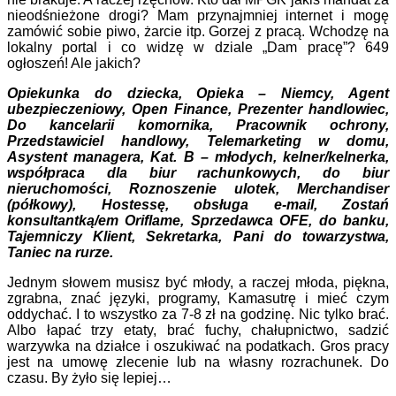
nieodśnieżone drogi? Mam przynajmniej internet i mogę
zamówić sobie piwo, żarcie itp. Gorzej z pracą. Wchodzę na
lokalny portal i co widzę w dziale „Dam pracę”? 649
ogłoszeń! Ale jakich?
Opiekunka do dziecka, Opieka – Niemcy, Agent
ubezpieczeniowy, Open Finance, Prezenter handlowiec,
Do kancelarii komornika, Pracownik ochrony,
Przedstawiciel handlowy, Telemarketing w domu,
Asystent managera, Kat. B – młodych, kelner/kelnerka,
współpraca dla biur rachunkowych, do biur
nieruchomości, Roznoszenie ulotek, Merchandiser
(półkowy), Hostessę, obsługa e-mail, Zostań
konsultantką/em Oriflame, Sprzedawca OFE, do banku,
Tajemniczy Klient, Sekretarka, Pani do towarzystwa,
Taniec na rurze.
Jednym słowem musisz być młody, a raczej młoda, piękna,
zgrabna, znać języki, programy, Kamasutrę i mieć czym
oddychać. I to wszystko za 7-8 zł na godzinę. Nic tylko brać.
Albo łapać trzy etaty, brać fuchy, chałupnictwo, sadzić
warzywka na działce i oszukiwać na podatkach. Gros pracy
jest na umowę zlecenie lub na własny rozrachunek. Do
czasu. By żyło się lepiej…