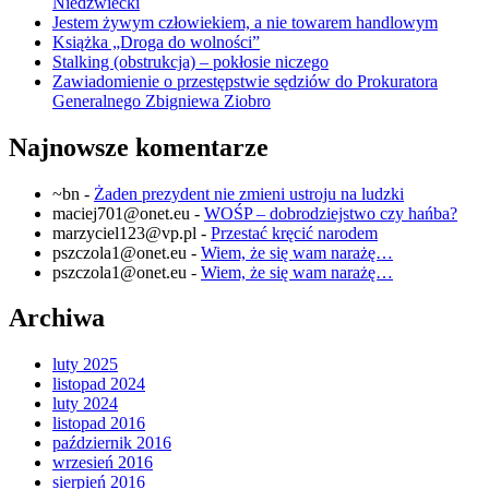
Niedźwiecki
Jestem żywym człowiekiem, a nie towarem handlowym
Książka „Droga do wolności”
Stalking (obstrukcja) – pokłosie niczego
Zawiadomienie o przestępstwie sędziów do Prokuratora
Generalnego Zbigniewa Ziobro
Najnowsze komentarze
~bn
-
Żaden prezydent nie zmieni ustroju na ludzki
maciej701@onet.eu
-
WOŚP – dobrodziejstwo czy hańba?
marzyciel123@vp.pl
-
Przestać kręcić narodem
pszczola1@onet.eu
-
Wiem, że się wam narażę…
pszczola1@onet.eu
-
Wiem, że się wam narażę…
Archiwa
luty 2025
listopad 2024
luty 2024
listopad 2016
październik 2016
wrzesień 2016
sierpień 2016