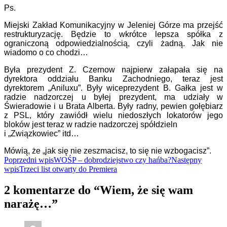
Ps.
Miejski Zakład Komunikacyjny w Jeleniej Górze ma przejść
restrukturyzację. Będzie to wkrótce lepsza spółka z
ograniczoną odpowiedzialnością, czyli żadną. Jak nie
wiadomo o co chodzi…
Była prezydent Z. Czernow najpierw załapała się na
dyrektora oddziału Banku Zachodniego, teraz jest
dyrektorem „Aniluxu”. Były wiceprezydent B. Gałka jest w
radzie nadzorczej u byłej prezydent, ma udziały w
Świeradowie i u Brata Alberta. Były radny, pewien gołębiarz
z PSL, który zawiódł wielu niedoszłych lokatorów jego
bloków jest teraz w radzie nadzorczej spółdzieln
i „Związkowiec” itd…
Mówią, że „jak się nie zeszmacisz, to się nie wzbogacisz”.
Nawigacja
Poprzedni wpis
WOŚP – dobrodziejstwo czy hańba?
Następny
wpis
Trzeci list otwarty do Premiera
wpisu
2 komentarze do “Wiem, że się wam
narażę…”