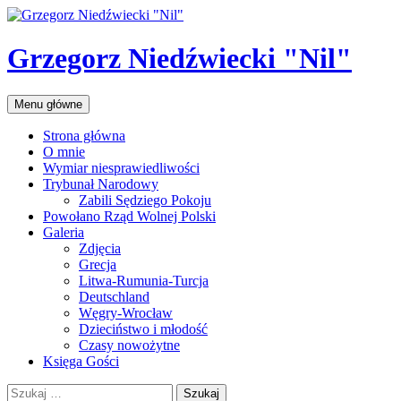
Przejdź
do
treści
Grzegorz Niedźwiecki "Nil"
Szukaj
Menu główne
Strona główna
O mnie
Wymiar niesprawiedliwości
Trybunał Narodowy
Zabili Sędziego Pokoju
Powołano Rząd Wolnej Polski
Galeria
Zdjęcia
Grecja
Litwa-Rumunia-Turcja
Deutschland
Węgry-Wrocław
Dzieciństwo i młodość
Czasy nowożytne
Księga Gości
Szukaj: