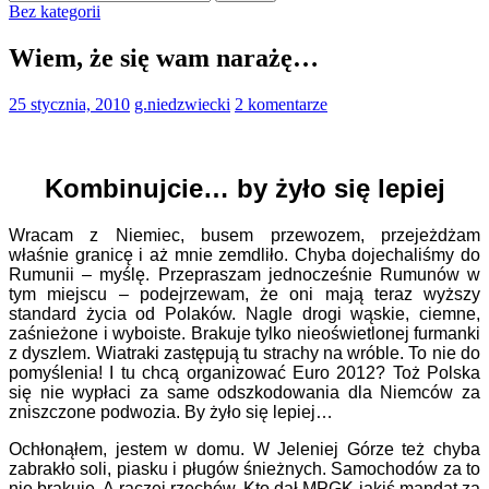
Bez kategorii
Wiem, że się wam narażę…
25 stycznia, 2010
g.niedzwiecki
2 komentarze
Kombinujcie… by żyło się lepiej
Wracam z Niemiec, busem przewozem, przejeżdżam
właśnie granicę i aż mnie zemdliło. Chyba dojechaliśmy do
Rumunii – myślę. Przepraszam jednocześnie Rumunów w
tym miejscu – podejrzewam, że oni mają teraz wyższy
standard życia od Polaków. Nagle drogi wąskie, ciemne,
zaśnieżone i wyboiste. Brakuje tylko nieoświetlonej furmanki
z dyszlem. Wiatraki zastępują tu strachy na wróble. To nie do
pomyślenia! I tu chcą organizować Euro 2012? Toż Polska
się nie wypłaci za same odszkodowania dla Niemców za
zniszczone podwozia. By żyło się lepiej…
Ochłonąłem, jestem w domu. W Jeleniej Górze też chyba
zabrakło soli, piasku i pługów śnieżnych. Samochodów za to
nie brakuje. A raczej rzęchów. Kto dał MPGK jakiś mandat za