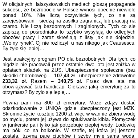
W oficjalnych, fałszystowskich mediach głoszą propagandę
sukcesu, że bezrobocie w Polsce wynosi obecnie niewiele
ponad 10%. Nie liczą oczywiście tych, co nie są
zarejestrowani i siedzą na zasiłku zagranicą lub pracują na
czarno. Nie liczą bezdomnych i zaginionych. Tych co się
zapiszą do pośredniaka to szybko wysyłają do odległych
obozów pracy i zaraz skreślają z listy jak nie dojedzie.
„Wolny rynek”. Oj nie rozliczyli u nas nikogo jak Ceausescu.
By żyło się lepiej…
Jest atrakcyjny program PO dla bezrobotnych! Dla tych, co
nigdzie nie pracowali przez ostatnie dwa lata jest zniżka w
opłatach składek na ZUS. Ubezpieczenie społeczne (bez
składki chorobowej) –
107,43 zł
i ubezpieczenie zdrowotne
233,32 zł.
Razem –
340,75 zł.
Przez dwa lata ma
obowiązywać taki handicap. Ciekawe jaką emeryturę za to
otrzymasz? By żyło się lepiej…
Pewna pani ma 800 zł emerytury. Może zdąży dostać
odszkodowanie z UNIQA gdzie ubezpieczony jest MZK.
Skromne życie kosztuje 1200 zł, więc w wannie zbiera wodę
po myciu, potem jej używa do spłukiwania kibla. Płomyczek
w junkersie pali tylko jak potrzebuje ciepłej wody. Lodówkę
ma póki co na balkonie. W szafie, tej która jej jeszcze
została, trzyma parę ciuchów i szyby myje samą wodą.