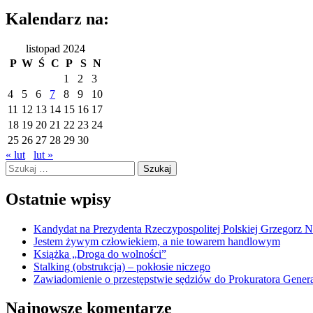
Kalendarz na:
listopad 2024
P
W
Ś
C
P
S
N
1
2
3
4
5
6
7
8
9
10
11
12
13
14
15
16
17
18
19
20
21
22
23
24
25
26
27
28
29
30
« lut
lut »
Szukaj:
Ostatnie wpisy
Kandydat na Prezydenta Rzeczypospolitej Polskiej Grzegorz 
Jestem żywym człowiekiem, a nie towarem handlowym
Książka „Droga do wolności”
Stalking (obstrukcja) – pokłosie niczego
Zawiadomienie o przestępstwie sędziów do Prokuratora Gener
Najnowsze komentarze