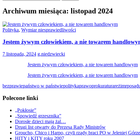
Archiwum miesiąca: listopad 2024
Polityka
,
Wymiar niesprawiedliwości
Jestem żywym człowiekiem, a nie towarem handlow
7 listopada, 2024
g.niedzwiecki
Jestem żywym człowiekiem, a nie towarem handlowym
Jestem żywym człowiekiem, a nie towarem handlowym
bezprawie
państwo w państwie
polityka
prawo
prokuratura
reżim
rpo
sąd
Polecone linki
„Pokłosie”
„Spowiedź grzesznika”
Dorosłe dzieci mają żal…
Drugi list otwarty do Prezesa Rady Ministrów
Groucho, Chico i Harpo, czyli rządy braci PO w Jeleniej Górz
HITY i KITY roku 2007