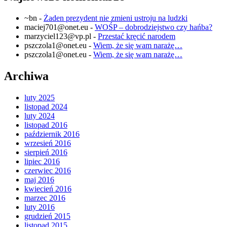
~bn
-
Żaden prezydent nie zmieni ustroju na ludzki
maciej701@onet.eu
-
WOŚP – dobrodziejstwo czy hańba?
marzyciel123@vp.pl
-
Przestać kręcić narodem
pszczola1@onet.eu
-
Wiem, że się wam narażę…
pszczola1@onet.eu
-
Wiem, że się wam narażę…
Archiwa
luty 2025
listopad 2024
luty 2024
listopad 2016
październik 2016
wrzesień 2016
sierpień 2016
lipiec 2016
czerwiec 2016
maj 2016
kwiecień 2016
marzec 2016
luty 2016
grudzień 2015
listopad 2015