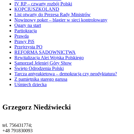
IV RP – czwarty rozbój Polski
KOPCIUSZKOLAND
List otwarty do Prezesa Rady Ministrów
Nowinowy poker – blagier w sieci kontrolowany
Ogary na start
Partiokracja
Prawda
Prawy PiS
Przejrzysta PO
REFORMA SĄDOWNICTWA
Rewitalizacja Alei Wojska Polskiego
Samorząd Jeleniej Góry Show
Święto Odrodzenia Polski
Tarcza antyrakietowa – demokracja czy neodyktatura?
Z pamiętnika starego garusa
Uśmiech dziecka
Grzegorz Niedźwiecki
tel. 756431774;
+48 791830093