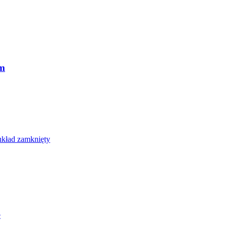
ym
układ zamknięty
e