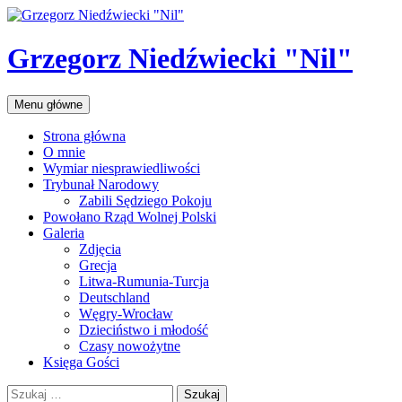
Przejdź
do
treści
Grzegorz Niedźwiecki "Nil"
Szukaj
Menu główne
Strona główna
O mnie
Wymiar niesprawiedliwości
Trybunał Narodowy
Zabili Sędziego Pokoju
Powołano Rząd Wolnej Polski
Galeria
Zdjęcia
Grecja
Litwa-Rumunia-Turcja
Deutschland
Węgry-Wrocław
Dzieciństwo i młodość
Czasy nowożytne
Księga Gości
Szukaj: