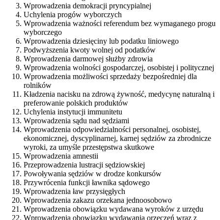
Wprowadzenia demokracji pryncypialnej
Uchylenia progów wyborczych
Wprowadzenia ważności referendum bez wymaganego progu
wyborczego
Wprowadzenia dziesięciny lub podatku liniowego
Podwyższenia kwoty wolnej od podatków
Wprowadzenia darmowej służby zdrowia
Wprowadzenia wolności gospodarczej, osobistej i politycznej
Wprowadzenia możliwości sprzedaży bezpośredniej dla
rolników
Kładzenia nacisku na zdrową żywność, medycynę naturalną i
preferowanie polskich produktów
Uchylenia instytucji immunitetu
Wprowadzenia sądu nad sędziami
Wprowadzenia odpowiedzialności personalnej, osobistej,
ekonomicznej, dyscyplinarnej, karnej sędziów za zbrodnicze
wyroki, za umyśle przestępstwa skutkowe
Wprowadzenia amnestii
Przeprowadzenia lustracji sędziowskiej
Powoływania sędziów w drodze konkursów
Przywrócenia funkcji ławnika sądowego
Wprowadzenia ław przysięgłych
Wprowadzenia zakazu orzekana jednoosobowo
Wprowadzenia obowiązku wydawana wyroków z urzędu
Wprowadzenia obowiązku wydawania orzeczeń wraz z