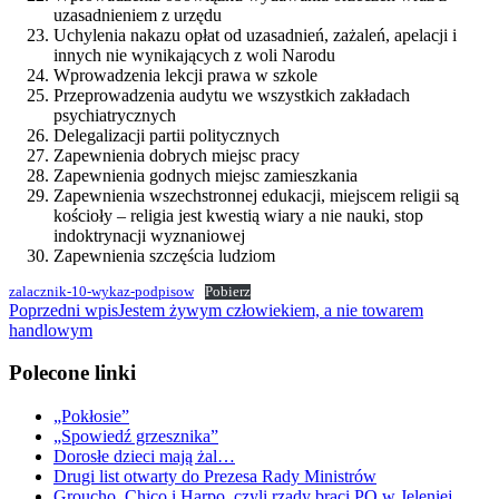
uzasadnieniem z urzędu
Uchylenia nakazu opłat od uzasadnień, zażaleń, apelacji i
innych nie wynikających z woli Narodu
Wprowadzenia lekcji prawa w szkole
Przeprowadzenia audytu we wszystkich zakładach
psychiatrycznych
Delegalizacji partii politycznych
Zapewnienia dobrych miejsc pracy
Zapewnienia godnych miejsc zamieszkania
Zapewnienia wszechstronnej edukacji, miejscem religii są
kościoły – religia jest kwestią wiary a nie nauki, stop
indoktrynacji wyznaniowej
Zapewnienia szczęścia ludziom
zalacznik-10-wykaz-podpisow
Pobierz
Nawigacja
Poprzedni wpis
Jestem żywym człowiekiem, a nie towarem
handlowym
wpisu
Polecone linki
„Pokłosie”
„Spowiedź grzesznika”
Dorosłe dzieci mają żal…
Drugi list otwarty do Prezesa Rady Ministrów
Groucho, Chico i Harpo, czyli rządy braci PO w Jeleniej