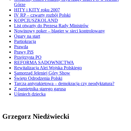
Górze
HITY i KITY roku 2007
IV RP – czwarty rozbój Polski
KOPCIUSZKOLAND
List otwarty do Prezesa Rady Ministrów
Nowinowy poker – blagier w sieci kontrolowany
Ogary na start
Partiokracja
Prawda
Prawy PiS
Przejrzysta PO
REFORMA SĄDOWNICTWA
Rewitalizacja Alei Wojska Polskiego
Samorząd Jeleniej Góry Show
Święto Odrodzenia Polski
Tarcza antyrakietowa – demokracja czy neodyktatura?
Z pamiętnika starego garusa
Uśmiech dziecka
Grzegorz Niedźwiecki