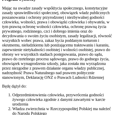
Mając na uwadze zasady współżycia społecznego, konstytucyjne
zasady sprawiedliwości społecznej, obowiązek władz publicznych
poszanowania i ochrony przyrodzonej i niezbywalnej godności
człowieka, wolności, prawa i obowiązki człowieka i obywatela, w
tym prawną ochronę wolności człowieka, ochronę prawną życia
prywatnego, rodzinnego, czci i dobrego imienia oraz do
decydowania o swoim życiu osobistym, zasady legalizacji, równość
wszystkich wobec prawa, zakaz bycia poddanym torturom i
okrutnemu, nieludzkiemu lub poniżającemu traktowaniu i karaniu,
zapewnienie nietykalności osobistej i wolności osobistej, prawo do
obrony we wszystkich stadiach postępowania, prawo do sądu,
prawo do rzetelnego procesu sądowego, prawo do godnego życia,
obowiązek wynagrodzenia szkody, jaka została mu wyrządzona
przez niezgodne z prawem działanie organu władzy publicznej,
nadrzędność Prawa Naturalnego nad prawem politycznie
stanowionym, Deklarację ONZ o Prawach Ludności Rdzennej
Będę dążył do:
Odprzedmiotowienia człowieka, przywrócenia godności
żywego człowieka zgodnie z danymi zawartymi w karcie
urodzenia
Władza zwierzchnia w Rzeczypospolitej Polskiej ma należeć
do Narodu Polskiego