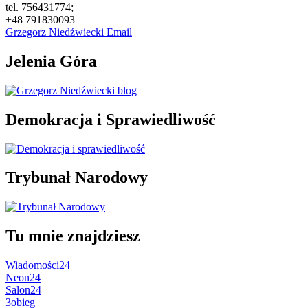
tel. 756431774;
+48 791830093
Grzegorz Niedźwiecki Email
Jelenia Góra
Demokracja i Sprawiedliwość
Trybunał Narodowy
Tu mnie znajdziesz
Wiadomości24
Neon24
Salon24
3obieg