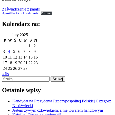
Zaświadczenie z parafii
Apostille Aktu Urodzienia
Pobierz
Kalendarz na:
luty 2025
P
W
Ś
C
P
S
N
1
2
3
4
5
6
7
8
9
10
11
12
13
14
15
16
17
18
19
20
21
22
23
24
25
26
27
28
« lis
Szukaj:
Ostatnie wpisy
Kandydat na Prezydenta Rzeczypospolitej Polskiej Grzegorz
Niedźwiecki
Jestem żywym człowiekiem, a nie towarem handlowym
Książka „Droga do wolności”