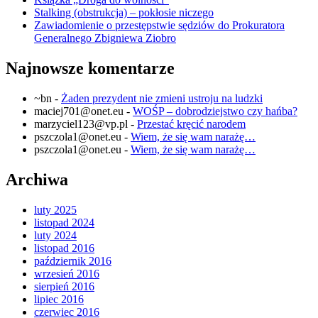
Stalking (obstrukcja) – pokłosie niczego
Zawiadomienie o przestępstwie sędziów do Prokuratora
Generalnego Zbigniewa Ziobro
Najnowsze komentarze
~bn
-
Żaden prezydent nie zmieni ustroju na ludzki
maciej701@onet.eu
-
WOŚP – dobrodziejstwo czy hańba?
marzyciel123@vp.pl
-
Przestać kręcić narodem
pszczola1@onet.eu
-
Wiem, że się wam narażę…
pszczola1@onet.eu
-
Wiem, że się wam narażę…
Archiwa
luty 2025
listopad 2024
luty 2024
listopad 2016
październik 2016
wrzesień 2016
sierpień 2016
lipiec 2016
czerwiec 2016