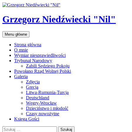
Przejdź
do
treści
Grzegorz Niedźwiecki "Nil"
Szukaj
Menu główne
Strona główna
O mnie
Wymiar niesprawiedliwości
Trybunał Narodowy
Zabili Sędziego Pokoju
Powołano Rząd Wolnej Polski
Galeria
Zdjęcia
Grecja
Litwa-Rumunia-Turcja
Deutschland
Węgry-Wrocław
Dzieciństwo i młodość
Czasy nowożytne
Księga Gości
Szukaj: