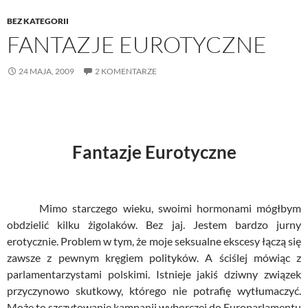
BEZ KATEGORII
FANTAZJE EUROTYCZNE
24 MAJA, 2009
2 KOMENTARZE
Fantazje Eurotyczne
Mimo starczego wieku, swoimi hormonami mógłbym
obdzielić kilku żigolaków. Bez jaj. Jestem bardzo jurny
erotycznie. Problem w tym, że moje seksualne ekscesy łączą się
zawsze z pewnym kręgiem polityków. A ściślej mówiąc z
parlamentarzystami polskimi. Istnieje jakiś dziwny związek
przyczynowo skutkowy, którego nie potrafię wytłumaczyć.
Może to szczytowanie kampanii wyborczej do Europarlamentu