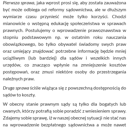
Pierwsza sprawa
, jaka wprost prosi się, aby została zauważona
być może odbiega od reformy sądownictwa, ale w dłuższym
wymiarze czasu przynieść może tylko korzyści. Chodzi
mianowicie o wstępną edukację społeczeństwa w sprawach
prawnych. Postulujemy o wprowadzenie prawoznawstwa w
stopniu podstawowym
np
. w ostatnim roku nauczania
obowiązkowego, bo tylko obywatel świadomy swych
praw
oraz umiejący znajdować potrzebne informację będzie mniej
uciążliwym (lub bardziej) dla sądów i wszelkich innych
urzędów, co znacząco wpłynie na zmniejszenie kosztów
postępowań, oraz zmusi niektóre osoby do przestrzegania
należnych praw.
Druga sprawa
ściśle wiążąca się z powszechną dostępnością do
sądów to koszty.
W obecny stanie prawnym sądy są tylko dla bogatych lub
cwanych, którzy potrafią sobie poradzić z wniesieniem sprawy.
Zdajemy sobie sprawę, iż w naszej obecnej sytuacji nie stać nas
na wprowadzenie bezpłatnego sądownictwa a może nawet