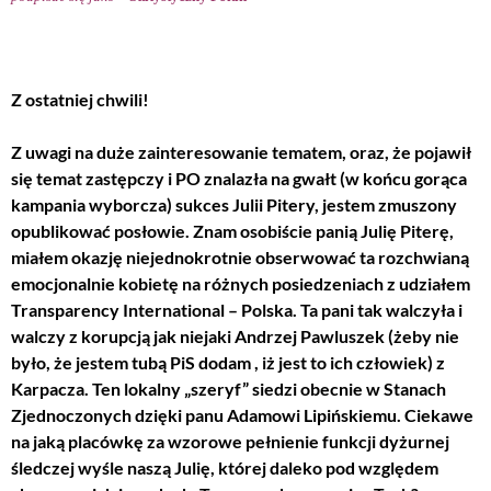
Z ostatniej chwili!
Z uwagi na duże zainteresowanie tematem, oraz, że pojawił
się temat zastępczy i PO znalazła na gwałt (w końcu gorąca
kampania wyborcza) sukces Julii Pitery, jestem zmuszony
opublikować posłowie. Znam osobiście panią Julię Piterę,
miałem okazję niejednokrotnie obserwować ta rozchwianą
emocjonalnie kobietę na różnych posiedzeniach z udziałem
Transparency International – Polska. Ta pani tak walczyła i
walczy z korupcją jak niejaki Andrzej Pawluszek (żeby nie
było, że jestem tubą PiS dodam , iż jest to ich człowiek) z
Karpacza. Ten lokalny „szeryf” siedzi obecnie w Stanach
Zjednoczonych dzięki panu Adamowi Lipińskiemu. Ciekawe
na jaką placówkę za wzorowe pełnienie funkcji dyżurnej
śledczej wyśle naszą Julię, której daleko pod względem