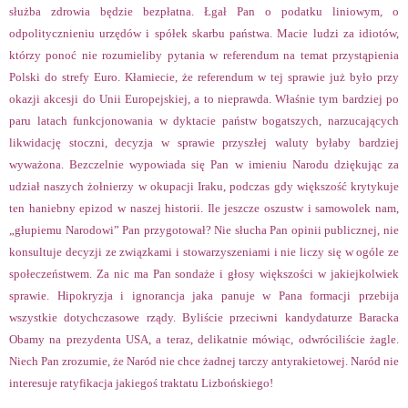
służba zdrowia będzie bezpłatna. Łgał Pan o podatku liniowym, o
odpolitycznieniu urzędów i spółek skarbu państwa. Macie ludzi za idiotów,
którzy ponoć nie rozumieliby pytania w referendum na temat przystąpienia
Polski do strefy Euro. Kłamiecie, że referendum w tej sprawie już było przy
okazji akcesji do Unii Europejskiej, a to nieprawda. Właśnie tym bardziej po
paru latach funkcjonowania w dyktacie państw bogatszych, narzucających
likwidację stoczni, decyzja w sprawie przyszłej waluty byłaby bardziej
wyważona. Bezczelnie wypowiada się Pan w imieniu Narodu dziękując za
udział naszych żołnierzy w okupacji Iraku, podczas gdy większość krytykuje
ten haniebny epizod w naszej historii. Ile jeszcze oszustw i samowolek nam,
„głupiemu Narodowi” Pan przygotował? Nie słucha Pan opinii publicznej, nie
konsultuje decyzji ze związkami i stowarzyszeniami i nie liczy się w ogóle ze
społeczeństwem. Za nic ma Pan sondaże i głosy większości w jakiejkolwiek
sprawie. Hipokryzja i ignorancja jaka panuje w Pana formacji przebija
wszystkie dotychczasowe rządy. Byliście przeciwni kandydaturze Baracka
Obamy na prezydenta USA, a teraz, delikatnie mówiąc, odwróciliście żagle.
Niech Pan zrozumie, że Naród nie chce żadnej tarczy antyrakietowej. Naród nie
interesuje ratyfikacja jakiegoś traktatu Lizbońskiego!