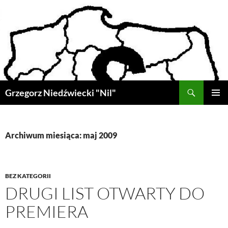
Przejdź
do
treści
Szukaj
Grzegorz Niedźwiecki "Nil"
MENU
GŁÓWN
Archiwum miesiąca: maj 2009
BEZ KATEGORII
DRUGI LIST OTWARTY DO
PREMIERA