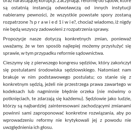
oraz narastającej korupcji. Zaczynając reformę od sądów, które
są ostatnią instancją odwoławczą od innych instytucji
nabieramy pewności, że wszystkie powstałe spory zostaną
rozpatrzone ?s p
r
a w i e d 1 i w i e?, chociaż wiadomo, iż nigdy
nie będą wszyscy zadowoleni z rozpatrzenia sprawy.
Propozycje nasze dotyczą konkretnych zmian, ponieważ
uważamy, że w ten sposób najlepiej możemy przysłużyć się
sprawie, w tym przypadku reformie sądownictwa.
Cieszymy się z pierwszego kongresu sędziów, który zakończył
się postulatami środowiska sędziowskiego. Natomiast nam
brakuje w nim podstawowego postulatu; co stanie się z
konkretnym sędzią, jeżeli nie przestrzega prawa zawartego w
kodeksach lub nagminnie błędnie orzeka (nie mówimy o
potknięciach, te zdarzają się każdemu). Sędziowie jako ludzie,
którzy są najbardziej zainteresowani zachodzącymi zmianami
powinni sami zaproponować konkretne rozwiązania, aby po
wprowadzeniu reformy nie krytykowali jej z powodu nie
uwzględnienia ich głosu.