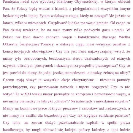
Pamiętam nadal spot wyborczy Platformy Obywatelskiej, w którym obiecał
Pan, że Polacy będą wracać z Irlandii, a pielęgniarkom i wszystkim innym
będzie się żyło lepiej. Pytam w dalszym ciągu, kiedy to nastąpi? Ale już nie w
latach, tylko w miesiącach. Cierpliwość ludzka ma swoje granice. Od czego to
Pan dzisiaj uzależnia, bo na razie mamy tylko podwyżki gazu i prądu. W
Polsce nie było dawno żadnych wojen i kataklizmów, dlaczego Wielka
Orkiestra Świątecznej Pomocy w dalszym ciągu musi wyręczać państwo z
konstytucyjnych obowiązków? Czy nie jest Panu najzwyczajniej wstyd, że
mamy tylu bezrobotnych, bezdomnych, sierot, uzależnionych od różnych
używek, ulicznych prostytutek i skazanych za pospolite przestępstwa? Czy to
jest powód do dumy, że jedni jeżdżą mercedesami, a drudzy żebrzą na ulicy?
Czemu mają służyć te wszystkie akcje charytatywne – niesieniu pomocy
potrzebującym, czy promowaniu nazwisk i tupetu bogatych? Czy to nie
wstyd? Że w XXI wieku mamy pieniądze na zbrojenia i bezsensowne wojny, a
nie mamy pieniędzy na fabryki „chleba”? Na autostrady i mieszkania socjalne?
Mamy na kominowe płace różnych prezesów i członków rad nadzorczych, a
nie mamy na zasiłki dla bezrobotnych? Czy tak wygląda solidarne państwo?
Czy temu ma znowu służyć przekształcanie szpitali w spółki prawa
handlowego, by mogli obłowić się kolejni pańscy koledzy, a inni ludzie