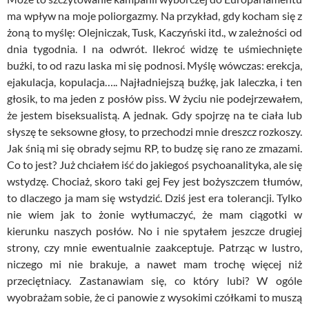
ma wpływ na moje poliorgazmy. Na przykład, gdy kocham się z
żoną to myślę: Olejniczak, Tusk, Kaczyński itd., w zależności od
dnia tygodnia. I na odwrót. Ilekroć widzę te uśmiechnięte
buźki, to od razu laska mi się podnosi. Myślę wówczas: erekcja,
ejakulacja, kopulacja….. Najładniejszą buźkę, jak laleczka, i ten
głosik, to ma jeden z posłów piss. W życiu nie podejrzewałem,
że jestem biseksualistą. A jednak. Gdy spojrzę na te ciała lub
słyszę te seksowne głosy, to przechodzi mnie dreszcz rozkoszy.
Jak śnią mi się obrady sejmu RP, to budzę się rano ze zmazami.
Co to jest? Już chciałem iść do jakiegoś psychoanalityka, ale się
wstydzę. Chociaż, skoro taki gej Fey jest bożyszczem tłumów,
to dlaczego ja mam się wstydzić. Dziś jest era tolerancji. Tylko
nie wiem jak to żonie wytłumaczyć, że mam ciągotki w
kierunku naszych posłów. No i nie spytałem jeszcze drugiej
strony, czy mnie ewentualnie zaakceptuje. Patrząc w lustro,
niczego mi nie brakuje, a nawet mam trochę więcej niż
przeciętniacy. Zastanawiam się, co który lubi? W ogóle
wyobrażam sobie, że ci panowie z wysokimi czółkami to muszą