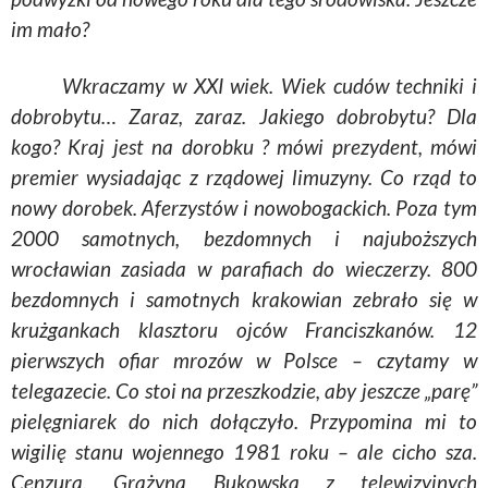
im mało?
Wkraczamy w XXI wiek. Wiek cudów techniki i
dobrobytu… Zaraz, zaraz. Jakiego dobrobytu? Dla
kogo? Kraj jest na dorobku ? mówi prezydent, mówi
premier wysiadając z rządowej limuzyny. Co rząd to
nowy
dorobek.
Aferzystów i nowobogackich. Poza tym
2000 samotnych, bezdomnych i najuboższych
wrocławian zasiada w parafiach do wieczerzy. 800
bezdomnych
i samotnych krakowian zebrało się w
krużgankach klasztoru ojców Franciszkanów. 12
pierwszych
ofiar mrozów w Polsce – czytamy w
telegazecie
. Co stoi na przeszkodzie, aby jeszcze „parę”
pielęgniarek do nich
dołączyło.
Przypomina mi to
wigilię stanu wojennego 1981
roku – ale
cicho
sza
.
Cenzura. Grażyna
Bukowska
z telewizyjnych