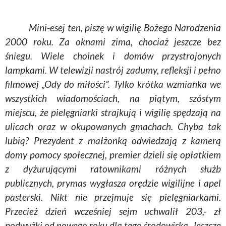
Mini-esej ten, piszę w wigilię Bożego Narodzenia
2000 roku. Za oknami zima, chociaż jeszcze bez
śniegu. Wiele choinek i domów przystrojonych
lampkami. W telewizji nastrój zadumy, refleksji i pełno
filmowej „Ody do miłości”. Tylko krótka wzmianka we
wszystkich wiadomościach, na piątym, szóstym
miejscu, że pielęgniarki strajkują i wigilię spędzają na
ulicach oraz w okupowanych gmachach. Chyba tak
lubią? Prezydent z małżonką odwiedzają z kamerą
domy pomocy społecznej, premier dzieli się opłatkiem
z dyżurującymi ratownikami różnych służb
publicznych, prymas wygłasza orędzie wigilijne i apel
pasterski. Nikt nie przejmuje się pielęgniarkami.
Przecież dzień wcześniej sejm uchwalił 203,- zł
podwyżki od nowego roku dla tego środowiska. Jeszcze