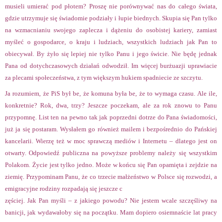
musieli umierać pod płotem? Proszę nie porównywać nas do całego świata,
gdzie utrzymuje się świadomie podziały i łupie biednych. Skupia się Pan tylko
na wzmacnianiu swojego zaplecza i dążeniu do osobistej kariery, zamiast
myśleć o gospodarce, o kraju i ludziach, wszystkich ludziach jak Pan to
obiecywał. By żyło się lepiej nie tylko Panu i jego świcie. Nie będę jednak
Pana od dotychczasowych działań odwodził. Im więcej burżuazji uprawiacie
za plecami społeczeństwa, z tym większym hukiem spadniecie ze szczytu.
Ja rozumiem, że PiS był be, że komuna była be, że to wymaga czasu. Ale ile,
konkretnie? Rok, dwa, trzy? Jeszcze poczekam, ale za rok znowu to Panu
przypomnę. List ten na pewno tak jak poprzedni dotrze do Pana świadomości,
już ja się postaram. Wysłałem go również mailem i bezpośrednio do Pańskiej
kancelarii. Wierzę też w moc sprawczą mediów i Internetu – dlatego jest on
otwarty. Odpowiedź publiczna na powyższe problemy należy się wszystkim
Polakom. Życie jest tylko jedno. Może w końcu się Pan opamięta i zejdzie na
ziemię. Przypominam Panu, że co trzecie małżeństwo w Polsce się rozwodzi, a
emigracyjne rodziny rozpadają się jeszcze c
zęściej. Jak Pan myśli – z jakiego powodu? Nie jestem wcale szczęśliwy na
banicji, jak wydawałoby się na początku. Mam dopiero osiemnaście lat pracy