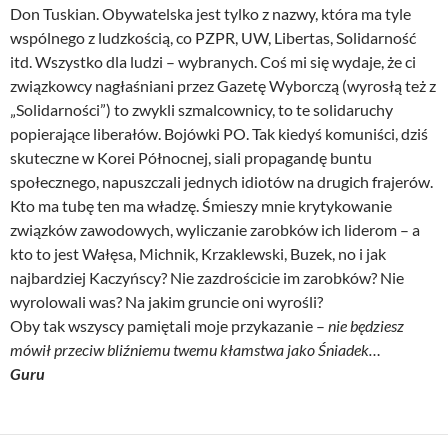
Don Tuskian. Obywatelska jest tylko z nazwy, która ma tyle
wspólnego z ludzkością, co PZPR, UW, Libertas, Solidarność
itd. Wszystko dla ludzi – wybranych. Coś mi się wydaje, że ci
związkowcy nagłaśniani przez Gazetę Wyborczą (wyrosłą też z
„Solidarności”) to zwykli szmalcownicy, to te solidaruchy
popierające liberałów. Bojówki PO. Tak kiedyś komuniści, dziś
skuteczne w Korei Północnej, siali propagandę buntu
społecznego, napuszczali jednych idiotów na drugich frajerów.
Kto ma tubę ten ma władzę. Śmieszy mnie krytykowanie
związków zawodowych, wyliczanie zarobków ich liderom – a
kto to jest Wałęsa, Michnik, Krzaklewski, Buzek, no i jak
najbardziej Kaczyńscy? Nie zazdrościcie im zarobków? Nie
wyrolowali was? Na jakim gruncie oni wyrośli?
Oby tak wszyscy pamiętali moje przykazanie –
nie będziesz
mówił przeciw bliźniemu twemu kłamstwa jako Śniadek…
Guru