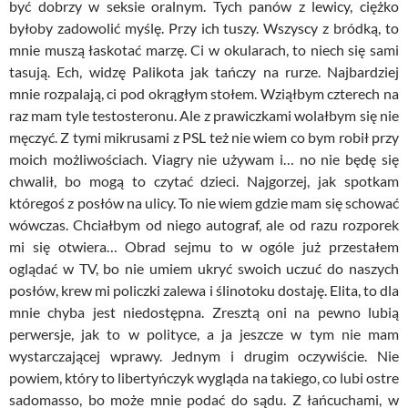
być dobrzy w seksie oralnym. Tych panów z lewicy, ciężko
byłoby zadowolić myślę. Przy ich tuszy. Wszyscy z bródką, to
mnie muszą łaskotać marzę. Ci w okularach, to niech się sami
tasują. Ech, widzę Palikota jak tańczy na rurze. Najbardziej
mnie rozpalają, ci pod okrągłym stołem. Wziąłbym czterech na
raz mam tyle testosteronu. Ale z prawiczkami wolałbym się nie
męczyć. Z tymi mikrusami z PSL też nie wiem co bym robił przy
moich możliwościach. Viagry nie używam i… no nie będę się
chwalił, bo mogą to czytać dzieci. Najgorzej, jak spotkam
któregoś z posłów na ulicy. To nie wiem gdzie mam się schować
wówczas. Chciałbym od niego autograf, ale od razu rozporek
mi się otwiera… Obrad sejmu to w ogóle już przestałem
oglądać w TV, bo nie umiem ukryć swoich uczuć do naszych
posłów, krew mi policzki zalewa i ślinotoku dostaję. Elita, to dla
mnie chyba jest niedostępna. Zresztą oni na pewno lubią
perwersje, jak to w polityce, a ja jeszcze w tym nie mam
wystarczającej wprawy. Jednym i drugim oczywiście. Nie
powiem, który to libertyńczyk wygląda na takiego, co lubi ostre
sadomasso, bo może mnie podać do sądu. Z łańcuchami, w