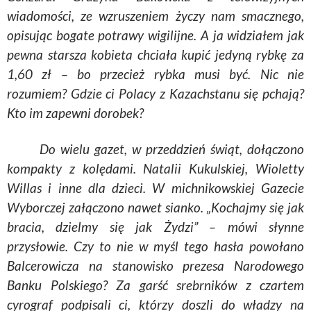
wiadomości, ze wzruszeniem życzy nam smacznego,
opisując bogate potrawy wigilijne. A ja widziałem jak
pewna starsza kobieta chciała kupić jedyną rybkę za
1,60
zł – bo
przecież rybka musi być. Nic nie
rozumiem? Gdzie ci Polacy z Kazachstanu się pchają?
Kto im zapewni dorobek?
Do wielu gazet, w przeddzień świąt, dołączono
kompakty z kolędami. Natalii
Kukulskiej
,
Wioletty
Willas
i inne dla dzieci. W
michnikowskiej
Gazecie
Wyborczej załączono nawet sianko. „Kochajmy się jak
bracia, dzielmy się jak Żydzi” – mówi słynne
przysłowie. Czy to nie w myśl tego hasła powołano
Balcerowicza
na stanowisko prezesa Narodowego
Banku Polskiego? Za garść srebrników z czartem
cyrograf podpisali ci, którzy doszli do władzy na