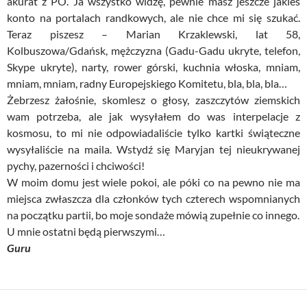
akurat z PO. Ja wszystko widzę, pewnie masz jeszcze jakieś
konto na portalach randkowych, ale nie chce mi się szukać.
Teraz piszesz – Marian Krzaklewski, lat 58,
Kolbuszowa/Gdańsk, mężczyzna (Gadu-Gadu ukryte, telefon,
Skype ukryte), narty, rower górski, kuchnia włoska, mniam,
mniam, mniam, radny Europejskiego Komitetu, bla, bla, bla…
Żebrzesz żałośnie, skomlesz o głosy, zaszczytów ziemskich
wam potrzeba, ale jak wysyłałem do was interpelacje z
kosmosu, to mi nie odpowiadaliście tylko kartki świąteczne
wysyłaliście na maila. Wstydź się Maryjan tej nieukrywanej
pychy, pazerności i chciwości!
W moim domu jest wiele pokoi, ale póki co na pewno nie ma
miejsca zwłaszcza dla członków tych czterech wspomnianych
na początku partii, bo moje sondaże mówią zupełnie co innego.
U mnie ostatni będą pierwszymi…
Guru