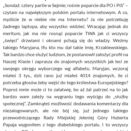
„Sondaż: cztery partie w Sejmie; rośnie poparcie dla PO i PiS” –
czytam na największym polskim portalu internetowym. A co,
myślicie że w niebie nie ma Internetu? Ja nie potrzebuję
żadnego laptopa, aby wszystko widzieć. Wracając jednak do
meritum, jak ma nie rosnąć poparcie TWA jak ci wszyscy
„święci” drzwiami i oknami pchają się do władzy. Weźmy
takiego Maryjana, tfu kto mu dał takie imię, Krzaklewskiego.
Tak bardzo chce służyć ludziom, że postanowił założyć profil na
Naszej Klasie i zaprasza do znajomych wszystkich jak leci ze
swojego okręgu wyborczego wg alfabetu. Maryjan, wczoraj
miałeś 3 tys., dziś rano już miałeś 4014 znajomych, ile ci
potrzeba głosów żeby wejść do tego królestwa Europejskiego?
Poproś mnie może ci to załatwię, bo aż żal patrzeć na to jak
bardzo wam zależy na wygraniu tego wyścigu do „służby
społecznej”. Zamknąłeś możliwość dodawania komentarzy dla
niezalogowanych, ale nie bój się, już jednego takiego
przewodniczącego Rady Miejskiej Jeleniej Góry Huberta
Papaja wygoniłem z tego diabelskiego portalu. I to wszyscy