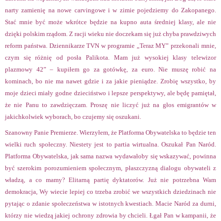
narty zamienię na nowe carvingowe i w zimie pojedziemy do Zakopanego.
Stać mnie być może wkrótce będzie na kupno auta średniej klasy, ale nie
dzięki polskim rządom. Z racji wieku nie doczekam się już chyba prawdziwych
reform państwa. Dziennikarze TVN w programie „Teraz MY” przekonali mnie,
czym się różnię od posła Palikota. Mam już wysokiej klasy telewizor
plazmowy 42” – kupiłem go za gotówkę, za euro. Nie muszę robić na
kominach, bo nie ma nawet gdzie i za jakie pieniądze. Zrobię wszystko, by
moje dzieci miały godne dzieciństwo i lepsze perspektywy, ale będę pamiętał,
że nie Panu to zawdzięczam. Proszę nie liczyć już na głos emigrantów w
jakichkolwiek wyborach, bo czujemy się oszukani.
Szanowny Panie Premierze. Wierzyłem, że Platforma Obywatelska to będzie ten
wielki ruch społeczny. Niestety jest to partia wirtualna. Oszukał Pan Naród.
Platforma Obywatelska, jak sama nazwa wydawałoby się wskazywać, powinna
być szerokim porozumieniem społecznym, płaszczyzną dialogu obywateli z
władzą, a co mamy? Elitarną partię dyktatorów. Już nie potrzebna Wam
demokracja, Wy wiecie lepiej co trzeba zrobić we wszystkich dziedzinach nie
pytając o zdanie społeczeństwa w istotnych kwestiach. Macie Naród za durni,
którzy nie wiedzą jakiej ochrony zdrowia by chcieli. Łgał Pan w kampanii, że