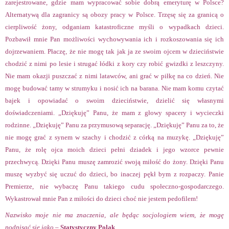
zarejestrowane, gdzie mam wypracować sobie dobrą emeryturę w Polsce?
Alternatywą dla zagranicy są obozy pracy w Polsce. Trzęsę się za granicą o
cierpliwość żony, odganiam katastroficzne myśli o wypadkach dzieci.
Pozbawił mnie Pan możliwości wychowywania ich i rozkoszowania się ich
dojrzewaniem. Płaczę, że nie mogę tak jak ja ze swoim ojcem w dzieciństwie
chodzić z nimi po lesie i strugać łódki z kory czy robić gwizdki z leszczyny.
Nie mam okazji puszczać z nimi latawców, ani grać w piłkę na co dzień. Nie
mogę budować tamy w strumyku i nosić ich na barana. Nie mam komu czytać
bajek i opowiadać o swoim dzieciństwie, dzielić się własnymi
doświadczeniami. „Dziękuję” Panu, że mam z głowy spacery i wycieczki
rodzinne. „Dziękuję” Panu za przymusową separację. „Dziękuję” Panu za to, że
nie mogę grać z synem w szachy i chodzić z córką na muzykę. „Dziękuję”
Panu, że rolę ojca moich dzieci pełni dziadek i jego wzorce pewnie
przechwycą. Dzięki Panu muszę zamrozić swoją miłość do żony. Dzięki Panu
muszę wyzbyć się uczuć do dzieci, bo inaczej pękł bym z rozpaczy. Panie
Premierze, nie wybaczę Panu takiego cudu społeczno-gospodarczego.
Wykastrował mnie Pan z miłości do dzieci choć nie jestem pedofilem!
Nazwisko moje nie ma znaczenia, ale będąc socjologiem wiem, że mogę
podpisać się jako –
Statystyczny Polak