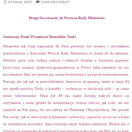
29 MAJA, 2009
16 KOMENTARZY
Drugi list otwarty do Prezesa Rady Ministrów
Szanowny Panie Premierze Donaldzie Tusk!
Niespełna rok temu napisałem do Pana pierwszy list otwarty i otrzymałem
potwierdzenie z Kancelarii Prezesa Rady Ministrów, że dotarł on do adresata.
Niestety poza tym, żadnej reakcji i realnych działań w kierunku poprawy
krytycznej sytuacji społeczno-gospodarczej w Polsce jaką opisałem się nie
doczekałem. Dziś nie jestem już osobą bezrobotną z wyższym wykształceniem.
Pracuję, ale tak jak to przewidziałem, dorywczo za granicą, mimo iż moje IQ
nie spadło poniżej Dody, a kształty – zwłaszcza w okolicach talii – są coraz
mniej rubensowskie. Mam już 48 lat, nadal dwójkę małych dzieci na
utrzymaniu i rower górski do komunikacji. Jestem zdrowy jak rydz, ale nie
załatwił mi Pan pracy, bo nie należę do Platformy Obywatelskiej. Nie potrafi
Pan wciąż, jak to obiecywał w kampanii wyborczej, zapewnić mi życia w kraju
na normalnym poziomie. Sam realizuję swoje ludzkie marzenia. Byłem już z
dziećmi na wspaniałych wakacjach nad morzem bałtyckim, jak Bóg da, to stare