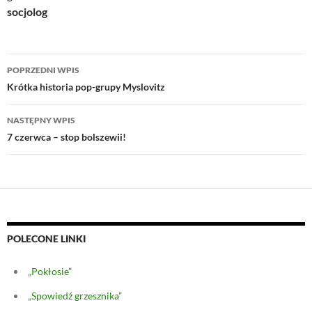
socjolog
Nawigacja
POPRZEDNI WPIS
wpisu
Krótka historia pop-grupy Myslovitz
NASTĘPNY WPIS
7 czerwca – stop bolszewii!
POLECONE LINKI
„Pokłosie”
„Spowiedź grzesznika”