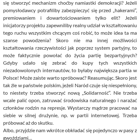
się stworzyć mechanizm choćby namiastki demokracji? Jeżeli
pomysłodawcy potrafiliby zabezpieczyć się przed „hakerami”,
premiowaniem i dowartościowaniem tylko elit? Jeżeli
inicjatorzy projektu zapewniliby realny udział w kształtowaniu
tego ruchu wszystkim chcącym coś robić, to może idea ta ma
szanse powodzenia? Skoro nie ma innej możliwości
kształtowania rzeczywistości jak poprzez system partyjny, to
może faktycznie powołać do życia partię bezpartyjnych?
Gdyby udało się zebrać do kupy tych wszystkich
niezadowolonych internautów, to byłaby największa partia w
Polsce! Może zaiste warto spróbować? Reasumując. Skoro jest
tak źle w państwie polskim, jeżeli Naród czuje się niespełniony,
to niestety trzeba stworzyć nową „Solidarność”. Nie trzeba
wcale palić opon, zatruwać środowiska naturalnego i narażać
członków rodzin na represje. Wystarczy mądrze pracować na
siebie w silnej drużynie, np. w partii internetowej. Trzeba
próbować aż do skutku.
Albo, przyjdzie nam wkrótce obkładać się pojedynczo w pasy z
gwoździami…