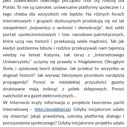
jako zbawicielom obecnego porządku robi złą robotę dla
Polski. To nie są szerokie, uniwersalne platformy społeczne i z
tego chleba dla wszystkich nie będzie. Na różnych forach
internetowych i grupach dyskusyjnych produkują się od lat
niespełnieni „bojownicy o wolność i demokrację”. Jest setki
portali społecznościowych i tzw. narodowo-patriotycznych,
które uczą nas historii i przekazują wiele mądrości. Tak jak
kiedyś podziemna bibuła i rodzice przekazywali nam tajemną
wiedzę na temat Katynia, tak teraz z „Internetowego
Uniwersytetu” uczymy się prawdy o Magdalence, Okrągłym
Stole, i spiskowej teorii dziejów. Jak przekuć to wszystko w
dogmat historii? Jak wyrwać fałszywym prorokom narzędzia
propagandy? Ponoć w niedalekiej przyszłości gazety
drukowane mają zniknąć z półek sklepowych. Ponoć
nadchodzi era gazet elektronicznych…
W Internecie krąży informacja o projekcie tworzenia partii
internetowej –
http://projektpi.pl/
. Gdyby inicjatorom udało
się stworzyć jakąś prawdziwą, szeroką platformę dialogu i
porozumienia społecznego? Gdyby inicjatorom projektu udało