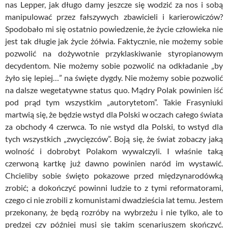
nas Lepper, jak długo damy jeszcze się wodzić za nos i sobą
manipulować przez fałszywych zbawicieli i karierowiczów?
Spodobało mi się ostatnio powiedzenie, że życie człowieka nie
jest tak długie jak życie żółwia. Faktycznie, nie możemy sobie
pozwolić na dożywotnie przyklaskiwanie styropianowym
decydentom. Nie możemy sobie pozwolić na odkładanie „by
żyło się lepiej…” na święte dygdy. Nie możemy sobie pozwolić
na dalsze wegetatywne status quo. Mądry Polak powinien iść
pod prąd tym wszystkim „autorytetom”. Takie Frasyniuki
martwią się, że będzie wstyd dla Polski w oczach całego świata
za obchody 4 czerwca. To nie wstyd dla Polski, to wstyd dla
tych wszystkich „zwycięzców”. Boją się, że świat zobaczy jaką
wolność i dobrobyt Polakom wywalczyli. I właśnie taką
czerwoną kartkę już dawno powinien naród im wystawić.
Chcieliby sobie święto pokazowe przed międzynarodówką
zrobić; a dokończyć powinni ludzie to z tymi reformatorami,
czego ci nie zrobili z komunistami dwadzieścia lat temu. Jestem
przekonany, że będą rozróby na wybrzeżu i nie tylko, ale to
prędzej czy później musi się takim scenariuszem skończyć.