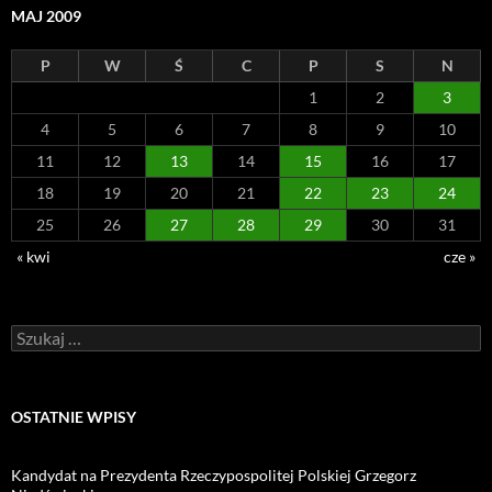
MAJ 2009
P
W
Ś
C
P
S
N
1
2
3
4
5
6
7
8
9
10
11
12
13
14
15
16
17
18
19
20
21
22
23
24
25
26
27
28
29
30
31
« kwi
cze »
Szukaj:
OSTATNIE WPISY
Kandydat na Prezydenta Rzeczypospolitej Polskiej Grzegorz