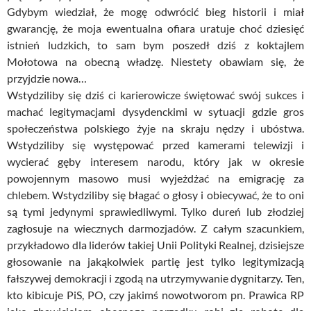
Gdybym wiedział, że mogę odwrócić bieg historii i miał
gwarancję, że moja ewentualna ofiara uratuje choć dziesięć
istnień ludzkich, to sam bym poszedł dziś z koktajlem
Mołotowa na obecną władzę. Niestety obawiam się, że
przyjdzie nowa…
Wstydziliby się dziś ci karierowicze świętować swój sukces i
machać legitymacjami dysydenckimi w sytuacji gdzie gros
społeczeństwa polskiego żyje na skraju nędzy i ubóstwa.
Wstydziliby się występować przed kamerami telewizji i
wycierać gęby interesem narodu, który jak w okresie
powojennym masowo musi wyjeżdżać na emigrację za
chlebem. Wstydziliby się błagać o głosy i obiecywać, że to oni
są tymi jedynymi sprawiedliwymi. Tylko dureń lub złodziej
zagłosuje na wiecznych darmozjadów. Z całym szacunkiem,
przykładowo dla liderów takiej Unii Polityki Realnej, dzisiejsze
głosowanie na jakąkolwiek partię jest tylko legitymizacją
fałszywej demokracji i zgodą na utrzymywanie dygnitarzy. Ten,
kto kibicuje PiS, PO, czy jakimś nowotworom pn. Prawica RP