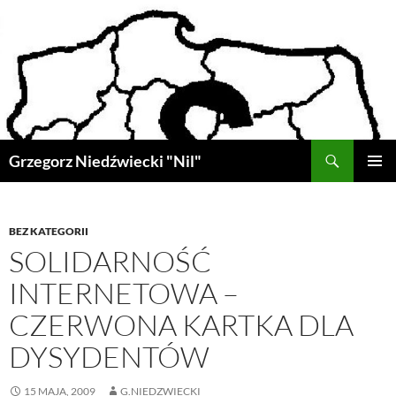
Przejdź
do
treści
Szukaj
Grzegorz Niedźwiecki "Nil"
MENU
GŁÓWN
BEZ KATEGORII
SOLIDARNOŚĆ
INTERNETOWA –
CZERWONA KARTKA DLA
DYSYDENTÓW
15 MAJA, 2009
G.NIEDZWIECKI