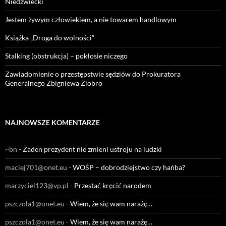
Niedźwiecki
Jestem żywym człowiekiem, a nie towarem handlowym
Książka „Droga do wolności”
Stalking (obstrukcja) – pokłosie niczego
Zawiadomienie o przestępstwie sędziów do Prokuratora
Generalnego Zbigniewa Ziobro
NAJNOWSZE KOMENTARZE
~bn
-
Żaden prezydent nie zmieni ustroju na ludzki
maciej701@onet.eu
-
WOŚP – dobrodziejstwo czy hańba?
marzyciel123@vp.pl
-
Przestać kręcić narodem
pszczola1@onet.eu
-
Wiem, że się wam narażę…
pszczola1@onet.eu
-
Wiem, że się wam narażę…