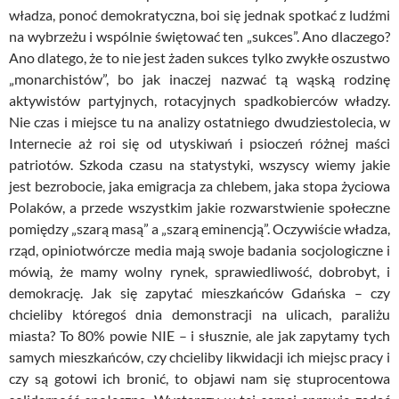
władza, ponoć demokratyczna, boi się jednak spotkać z ludźmi
na wybrzeżu i wspólnie świętować ten „sukces”. Ano dlaczego?
Ano dlatego, że to nie jest żaden sukces tylko zwykłe oszustwo
„monarchistów”, bo jak inaczej nazwać tą wąską rodzinę
aktywistów partyjnych, rotacyjnych spadkobierców władzy.
Nie czas i miejsce tu na analizy ostatniego dwudziestolecia, w
Internecie aż roi się od utyskiwań i psioczeń różnej maści
patriotów. Szkoda czasu na statystyki, wszyscy wiemy jakie
jest bezrobocie, jaka emigracja za chlebem, jaka stopa życiowa
Polaków, a przede wszystkim jakie rozwarstwienie społeczne
pomiędzy „szarą masą” a „szarą eminencją”. Oczywiście władza,
rząd, opiniotwórcze media mają swoje badania socjologiczne i
mówią, że mamy wolny rynek, sprawiedliwość, dobrobyt, i
demokrację. Jak się zapytać mieszkańców Gdańska – czy
chcieliby któregoś dnia demonstracji na ulicach, paraliżu
miasta? To 80% powie NIE – i słusznie, ale jak zapytamy tych
samych mieszkańców, czy chcieliby likwidacji ich miejsc pracy i
czy są gotowi ich bronić, to objawi nam się stuprocentowa