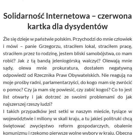
Solidarność Internetowa – czerwona
kartka dla dysydentów
Źle się dzieje w państwie polskim. Przychodzi do mnie człowiek
i mówi – panie Grzegorzu, straciłem lokal, straciłem pracę,
straciłem przez to rodzinę, jestem bliski samobójstwa, co mam
robić? Jak z tą bandą jeleniogórską walczyć? Olewają mnie
sądy, olewa mnie prokuratura, dostałem negatywną
odpowiedź od Rzecznika Praw Obywatelskich. Nie reagują na
moje prośby radni, parlamentarzyści, do kogo mam się zwrócić
o pomoc? Czy ja mam się powiesić, czy zabić kogoś? Co to jest
list otwarty i jak dotrzeć ze swoimi problemami do jak
najszerszej rzeszy ludzi?
I takich przypadków jest setki w naszym mieście, tysiące w
województwie i miliony w skali kraju, a tu jakieś politruki chcą
świętować zwycięstwo reform gospodarczych, obalenie
komunizmu i rzekomo pierwsze wolne wybory w kraju. Obecna