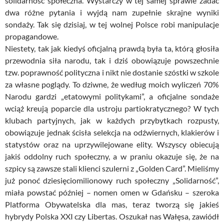
solidarność społeczna. Wystarczy w tej samej sprawie zadać
dwa różne pytania i wyjdą nam zupełnie skrajne wyniki
sondaży. Tak się dzisiaj, w tej wolnej Polsce robi manipulacje
propagandowe.
Niestety, tak jak kiedyś oficjalną prawdą była ta, którą głosiła
przewodnia siła narodu, tak i dziś obowiązuje powszechnie
tzw. poprawność polityczna i nikt nie dostanie szóstki w szkole
za własne poglądy. To dziwne, że według moich wyliczeń 70%
Narodu gardzi „etatowymi politykami”, a oficjalne sondaże
wciąż kreują poparcie dla ustroju partiokratycznego? W tych
klubach partyjnych, jak w każdych przybytkach rozpusty,
obowiązuje jednak ścisła selekcja na odźwiernych, klakierów i
statystów oraz na uprzywilejowane elity. Wszyscy obiecują
jakiś oddolny ruch społeczny, a w praniu okazuje się, że na
szpicy są zawsze stali klienci szulerni z „Golden Card”. Mieliśmy
już ponoć dziesięciomilionowy ruch społeczny „Solidarność”,
miała powstać później – nomen omen w Gdańsku – szeroka
Platforma Obywatelska dla mas, teraz tworzą się jakieś
hybrydy Polska XXI czy Libertas. Oszukał nas Wałęsa, zawiódł