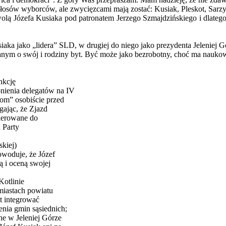
osów wyborców, ale zwycięzcami mają zostać: Kusiak, Pleskot, Sarzyński,
olą Józefa Kusiaka pod patronatem Jerzego Szmajdzińskiego i dlatego 
aka jako „lidera” SLD, w drugiej do niego jako prezydenta Jeleniej G
ym o swój i rodziny byt. Być może jako bezrobotny, choć ma naukowy ty
nkcję
ienia delegatów na IV
om” osobiście przed
gając, że Zjazd
kierowane do
 Party
skiej)
owoduje, że Józef
ą i oceną swojej
Kotlinie
miastach powiatu
st integrować
nia gmin sąsiednich;
e w Jeleniej Górze