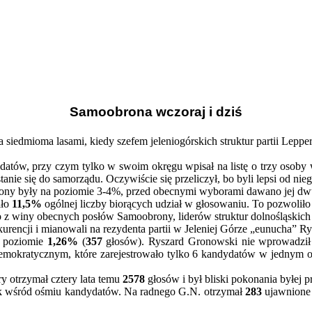
Samoobrona wczoraj i dziś
edmioma lasami, kiedy szefem jeleniogórskich struktur partii Lepper
atów, przy czym tylko w swoim okręgu wpisał na listę o trzy osoby w
anie się do samorządu. Oczywiście się przeliczył, bo byli lepsi od nieg
ny były na poziomie 3-4%, przed obecnymi wyborami dawano jej dwu
iło
11,5%
ogólnej liczby biorących udział w głosowaniu. To pozwolił
o z winy obecnych posłów Samoobrony, liderów struktur dolnośląskich
kurencji i mianowali na rezydenta partii w Jeleniej Górze „eunucha” R
 poziomie
1,26%
(
357
głosów). Ryszard Gronowski nie wprowadził a
 Demokratycznym, które zarejestrowało tylko 6 kandydatów w jedny
y otrzymał cztery lata temu
2578
głosów i był bliski pokonania byłej 
nik wśród ośmiu kandydatów. Na radnego G.N. otrzymał
283
ujawnione 