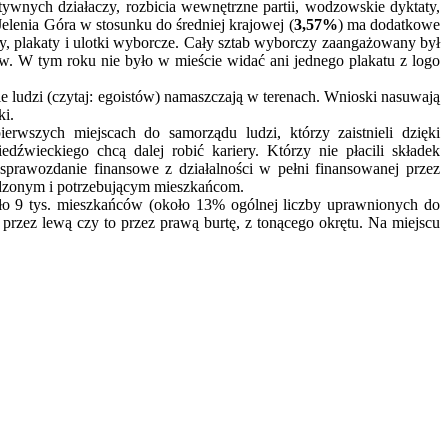
ywnych działaczy, rozbicia wewnętrzne partii, wodzowskie dyktaty,
elenia Góra w stosunku do średniej krajowej (
3,57%
) ma dodatkowe
y, plakaty i ulotki wyborcze. Cały sztab wyborczy zaangażowany był
. W tym roku nie było w mieście widać ani jednego plakatu z logo
e ludzi (czytaj: egoistów) namaszczają w terenach. Wnioski nasuwają
ki.
erwszych miejscach do samorządu ludzi, którzy zaistnieli dzięki
źwieckiego chcą dalej robić kariery. Którzy nie płacili składek
sprawozdanie finansowe z działalności w pełni finansowanej przez
ywdzonym i potrzebującym mieszkańcom.
zło 9 tys. mieszkańców (około 13% ogólnej liczby uprawnionych do
o przez lewą czy to przez prawą burtę, z tonącego okrętu. Na miejscu