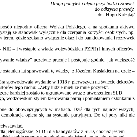
Drogą pomyłek i błędu przychodzi człowiek
do odkrycia prawdy.
/ks. Hugo Kołłątaj/
osób niegodny oficera Wojska Polskiego, a na spotkaniu aktywu
tają ze stanowisk wyłącznie dla czerpania korzyści osobistych, np.
teren, gdzie szukano wyłącznie okazji do bankietowania i rozrywek
 – NIE – i wystąpić z władz wojewódzkich PZPR) i innych oficerów,
ywanie władzy” uczciwie pracuje i postępuje godnie, jak większość
.
e ostatnich lat sprawowali tę władzę, z Józefem Kusiakiem na czele –
która spowodowała wydanie w 1918 r. pierwszych na świecie dekretów
storów tego ruchu: „Żeby ludzie mieli ze mnie pożytek”.
jeszcze bardziej zostało to ugruntowane wraz z utworzeniem SLD.
go, wodzowskim stylem kierowania partią i pomiataniem członkami z
obne do obowiązujących w mafiach. Dziś dla tych najuczciwszych,
demokracja opiera się na systemie partyjnym. Do tej pory nikt nic
eciwstawiać.
la jeleniogórskiej SLD i dla kandydatów z SLD, chociaż jestem
liście sobie sprawy z manipulowania Wami, po to, aby ratować