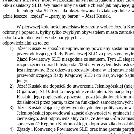
kilku działaczy SLD. Wy macie niby na siebie zbierać jak najwięcej gł
Jeleniogórska SLD została ukształtowana i działa zgodnie z w
gdzie jeszcze „rządzi” – „partyjny baron” – Józef Kusiak.
W pierwszej kolejności przedstawię zarzuty wobec Józefa Kusi
ochrony i poparcia, byłby tylko zwykłym obywatelem miasta zatroskan
członkowie obecnych władz partyjnych są
odpowiedzialni za to, że:
1)
Józef Kusiak w sposób nieuprawniony powołany został na fu
przewodniczącego Rady Powiatowej SLD za przyczyną wyłon
Zjazd Powiatowy SLD niezgodnie ze statutem. Tym „Delegat
rozpoczęciem obrad 6 listopada 2004 r. wręczyłem listy ostrze
jest nieprawny. Bez odzewu pozostały pisma w tej sprawie s
przewodniczącego Rady Krajowej SLD i do Krajowego Sądu
jnego;
2)
Józef Kusiak nie dopuścił do utworzenia Jeleniogórskiej (miej
Organizacji SLD. Jest to niezgodne ze statutem. Sytuacja ta p
Kusiak i jego poplecznicy pozostają poza jakąkolwiek kontrol
działalności przez partię, także na funkcjach samorządowych;
3)
Józef Kusiak stając się głównym decydentem politycznym w 
Jeleniogórskiej spowodował zapaść aktywności w gminach i 
ziemskiego. Jest odpowiedzialny za ta, że Jelenia Góra zamia
społeczność Regionu Karkonoskiego, doprowadziła do osłabie
4)
Zjazdy i Konwencje Powiatowe SLD oraz inne gremia partyjn