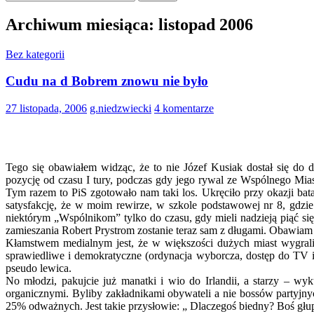
Archiwum miesiąca: listopad 2006
Bez kategorii
Cudu na d Bobrem znowu nie było
27 listopada, 2006
g.niedzwiecki
4 komentarze
Tego się obawiałem widząc, że to nie Józef Kusiak dostał się do 
pozycję od czasu I tury, podczas gdy jego rywal ze Wspólnego Mias
Tym razem to PiS zgotowało nam taki los. Ukręciło przy okazji bat
satysfakcję, że w moim rewirze, w szkole podstawowej nr 8, gdzie 
niektórym „Wspólnikom” tylko do czasu, gdy mieli nadzieją piąć się
zamieszania Robert Prystrom zostanie teraz sam z długami. Obawiam 
Kłamstwem medialnym jest, że w większości dużych miast wygrali k
sprawiedliwe i demokratyczne (ordynacja wyborcza, dostęp do TV i 
pseudo lewica.
No młodzi, pakujcie już manatki i wio do Irlandii, a starzy – wy
organicznymi. Byliby zakładnikami obywateli a nie bossów partyjnyc
25% odważnych. Jest takie przysłowie: „ Dlaczegoś biedny? Boś głup