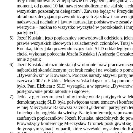
były manipulowane. W tej sprawie ostrzegałem „delegatów”. 
moment, od ponad 10 lat, nawet symbolicznie nie stał się „j
wszystkim pozostałym delegatom”. Zawsze będąc w Prezydiu
obrad oraz decyzjami przewodniczących zjazdów i konwencj
nadzwyczaj nachalny i jawny naruszając podstawowe zasady o
wierzycie – można to wszystko wyczytać w protokołach i in
partyjnych;
5)
Józef Kusiak i jego poplecznicy spowodowali odejście z jel
prawie wszystkich ideowych i szlachetnych członków. Tuta
Rodaka, który jako przewodniczący koła SLD oddał legitymac
chciał wykonać polecenia Józefa Kusiaka i Andrzeja Gorzałc
mnie z partii;
6)
Józef Kusiak ani razu nie stanął w obronie praw pracownicz
najbardziej skandalicznym jest brak reakcji na wołanie o p
„Dywanówki” w Kowarach. Podczas narady aktywu partyjn
czerwca 2002 r. Elżbieta Moszczańska błagała o taką pomoc.
było. Pani Elżbieta z SLD wystąpiła, a w sprawie „Dywanówk
postępowanie prokuratorskie i sądowe;
7)
Jedną z gier pozorujących niby troskę władz partyjnych w Jel
demokratyzację SLD była poświęcona temu tematowi konfere
w niej Mieczysław Rakowski zarzucił „liderom” partyjnym len
i niechęć do pogłębiania wiedzy. Na tę konferencję zaproszo
zaufanych popleczników Józefa Kusiaka, niezdolnych do pow
Prowadzący konferencję Mieczysław Gromek posługiwał si
dotyczącym sytuacji w partii, które wcześniej wysłałem do R