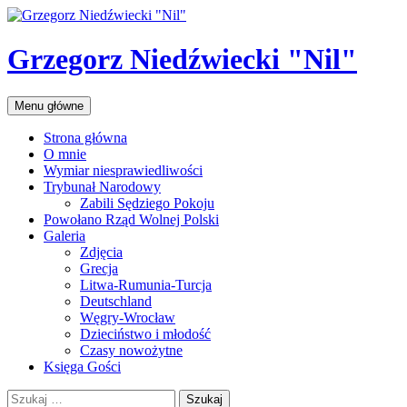
Przejdź
do
treści
Grzegorz Niedźwiecki "Nil"
Szukaj
Menu główne
Strona główna
O mnie
Wymiar niesprawiedliwości
Trybunał Narodowy
Zabili Sędziego Pokoju
Powołano Rząd Wolnej Polski
Galeria
Zdjęcia
Grecja
Litwa-Rumunia-Turcja
Deutschland
Węgry-Wrocław
Dzieciństwo i młodość
Czasy nowożytne
Księga Gości
Szukaj: