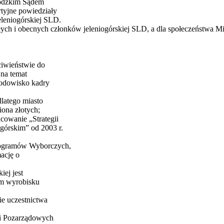
wódzkim Sądem
tyjne powiedziały
eleniogórskiej SLD.
łych i obecnych członków jeleniogórskiej SLD, a dla społeczeństwa Mia
ciwieństwie do
 na temat
środowisko kadry
latego miasto
iona złotych;
cowanie „Strategii
górskim” od 2003 r.
Programów Wyborczych,
ację o
iej jest
kim wyrobisku
e uczestnictwa
ji Pozarządowych