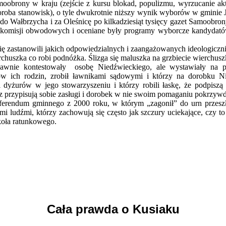
oobrony w kraju (zejście z kursu blokad, populizmu, wyrzucanie akt
horoba stanowisk), o tyle dwukrotnie niższy wynik wyborów w gminie J
do Wałbrzycha i za Oleśnicę po kilkadziesiąt tysięcy gazet Samoobron
ów komisji obwodowych i oceniane były programy wyborcze kandydatów
się zastanowili jakich odpowiedzialnych i zaangażowanych ideologiczni
chuszka co robi podnóżka. Ślizga się maluszka na grzbiecie wierchusz
jawnie kontestowały
osobę Niedźwieckiego, ale wystawiały na pi
 ich rodzin, zrobił ławnikami sądowymi i którzy na dorobku Nied
yżurów w jego stowarzyszeniu i którzy robili łaskę, że podpiszą 
raz przypisują sobie zasługi i dorobek w nie swoim pomaganiu pokrz
 referendum gminnego z 2000 roku, w którym „zagonił” do urn przes
imi ludźmi, którzy zachowują się często jak szczury uciekające, czy t
 koła ratunkowego.
Cała prawda o Kusiaku