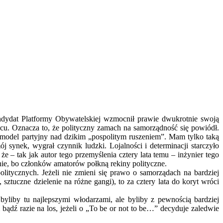
Kandydat Platformy Obywatelskiej wzmocnił prawie dwukrotnie swoją
scu. Oznacza to, że polityczny zamach na samorządność się powiódł.
, model partyjny nad dzikim „pospolitym ruszeniem”. Mam tylko taką
 synek, wygrał czynnik ludzki. Lojalności i determinacji starczyło
 – tak jak autor tego przemyślenia cztery lata temu – inżynier tego
nie, bo członków amatorów połkną rekiny polityczne.
litycznych. Jeżeli nie zmieni się prawo o samorządach na bardziej
tuczne dzielenie na różne gangi), to za cztery lata do koryt wróci
byliby tu najlepszymi włodarzami, ale byliby z pewnością bardziej
bądź razie na los, jeżeli o „To be or not to be…” decyduje zaledwie