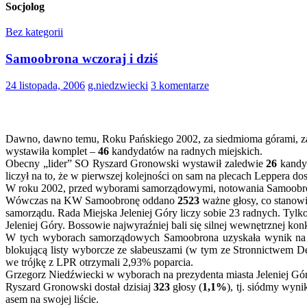
Socjolog
Bez kategorii
Samoobrona wczoraj i dziś
24 listopada, 2006
g.niedzwiecki
3 komentarze
Dawno, dawno temu, Roku Pańskiego 2002, za siedmioma górami, za si
wystawiła komplet –
46
kandydatów na radnych miejskich.
Obecny „lider” SO Ryszard Gronowski wystawił zaledwie
26
kandyd
liczył na to, że w pierwszej kolejności on sam na plecach Leppera dost
W roku 2002, przed wyborami samorządowymi, notowania Samoobro
Wówczas na KW Samoobronę oddano
2523
ważne głosy, co stanow
samorządu. Rada Miejska Jeleniej Góry liczy sobie 23 radnych. Tylk
Jeleniej Góry. Bossowie najwyraźniej bali się silnej wewnętrznej kon
W tych wyborach samorządowych Samoobrona uzyskała wynik na
blokującą listy wyborcze ze słabeuszami (w tym ze Stronnictwem
we trójkę z LPR otrzymali 2,93% poparcia.
Grzegorz Niedźwiecki w wyborach na prezydenta miasta Jeleniej Gór
Ryszard Gronowski dostał dzisiaj
323
głosy (
1,1%
), tj. siódmy wy
asem na swojej liście.