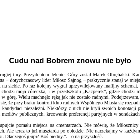
Cudu nad Bobrem znowu nie było
drugiej tury. Prezydentem Jeleniej Góry został Marek Obrębalski. 
ta – dotychczasowy lider Miłosz Sajnog – praktycznie stanął w miej
a na siebie. Po raz kolejny wygrał uprzywilejowany mafijny schemat
chodzi moja córeczka, i w przedszkolu „Kacperek”, gdzie chodzi mój
 w górę. Wielu machnęło ręką jak nie zostało radnymi. Podejrzewam, że
się, że przy braku kontroli klub radnych Wspólnego Miasta się rozpad
andydaci niezależni. Niektórzy z nich nie kryli swoich konotacji po
mediów publicznych, kreowanie preferencji partyjnych w sondażach, sz
kupujcie pomału miejsca na cmentarzach. Nie mówię, że Miłosznicy 
h. Ale teraz to już musztarda po obiedzie. Nie narzekajmy w każdym 
i. Dlaczegoś głupi? Boś biedny.”. To na przyszłość.