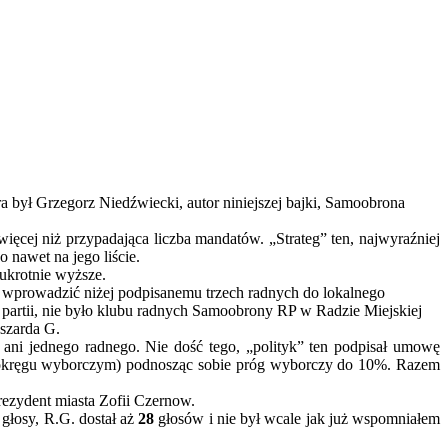
a był Grzegorz Niedźwiecki, autor niniejszej bajki, Samoobrona
ięcej niż przypadająca liczba mandatów. „Strateg” ten, najwyraźniej
o nawet na jego liście.
krotnie wyższe.
o wprowadzić niżej podpisanemu trzech radnych do lokalnego
 partii, nie było klubu radnych Samoobrony RP w Radzie Miejskiej
yszarda G.
ni jednego radnego. Nie dość tego, „polityk” ten podpisał umowę
m okręgu wyborczym) podnosząc sobie próg wyborczy do 10%. Razem
prezydent miasta Zofii Czernow.
głosy, R.G. dostał aż
28
głosów i nie był wcale jak już wspomniałem