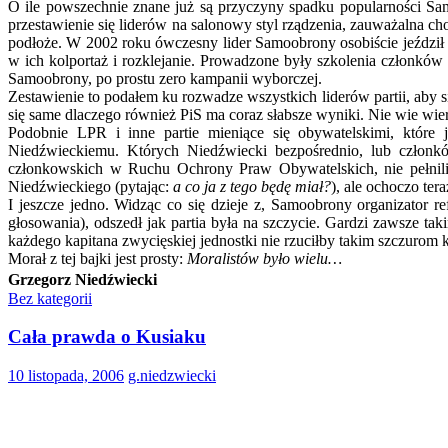
O ile powszechnie znane już są przyczyny spadku popularności Sam
przestawienie się liderów na salonowy styl rządzenia, zauważalna c
podłoże. W 2002 roku ówczesny lider Samoobrony osobiście jeździł 
w ich kolportaż i rozklejanie. Prowadzone były szkolenia członk
Samoobrony, po prostu zero kampanii wyborczej.
Zestawienie to podałem ku rozwadze wszystkich liderów partii, aby 
się same dlaczego również PiS ma coraz słabsze wyniki. Nie wie wier
Podobnie LPR i inne partie mieniące się obywatelskimi, które 
Niedźwieckiemu. Których Niedźwiecki bezpośrednio, lub członków
członkowskich w Ruchu Ochrony Praw Obywatelskich, nie pełnili d
Niedźwieckiego (pytając:
a co ja z tego będę miał?
), ale ochoczo te
I jeszcze jedno. Widząc co się dzieje z, Samoobrony organizator
głosowania), odszedł jak partia była na szczycie. Gardzi zawsze tak
każdego kapitana zwycięskiej jednostki nie rzuciłby takim szczurom
Morał z tej bajki jest prosty:
Moralistów było wielu…
Grzegorz Niedźwiecki
Bez kategorii
Cała prawda o Kusiaku
10 listopada, 2006
g.niedzwiecki