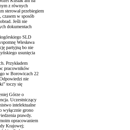
Józef Kusiak ani na
ednym z równych
m sterował przebiegiem
i, czasem w sposób
brad. Jeśli nie
nych dokumentach
eniogórskiego SLD
j wspomnę Wiesława
ję partyjną bo nie
zyńskiego usunięcia
ych. Przykładem
omoc pracowników
ego w Borowicach 22
 Odpowiedzi nie
i” toczy się
eniej Górze o
ncja. Uczestniczący
istwo intelektualne
no wyłącznie grono
iedzenia prawdy.
ę moim opracowaniem
ady Krajowej;