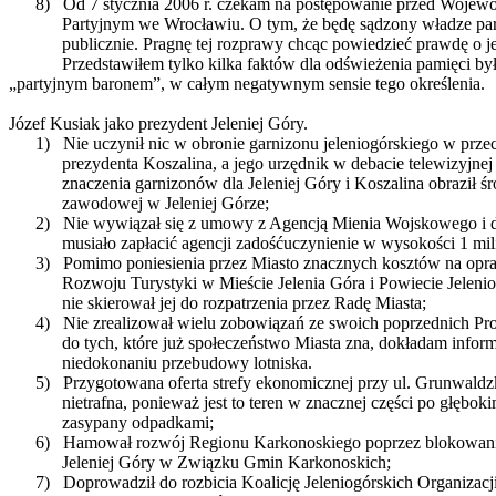
8)
Od 7 stycznia 2006 r. czekam na postępowanie przed Woje
Partyjnym we Wrocławiu. O tym, że będę sądzony władze par
publicznie. Pragnę tej rozprawy chcąc powiedzieć prawdę o j
Przedstawiłem tylko kilka faktów dla odświeżenia pamięci by
„partyjnym baronem”, w całym negatywnym sensie tego określenia.
Józef Kusiak jako prezydent Jeleniej Góry.
1)
Nie uczynił nic w obronie garnizonu jeleniogórskiego w prze
prezydenta Koszalina, a jego urzędnik w debacie telewizyjnej
znaczenia garnizonów dla Jeleniej Góry i Koszalina obraził 
zawodowej w Jeleniej Górze;
2)
Nie wywiązał się z umowy z Agencją Mienia Wojskowego i d
musiało zapłacić agencji zadośćuczynienie w wysokości 1 mil
3)
Pomimo poniesienia przez Miasto znacznych kosztów na opra
Rozwoju Turystyki w Mieście Jelenia Góra i Powiecie Jelenio
nie skierował jej do rozpatrzenia przez Radę Miasta;
4)
Nie zrealizował wielu zobowiązań ze swoich poprzednich 
do tych, które już społeczeństwo Miasta zna, dokładam inform
niedokonaniu przebudowy lotniska.
5)
Przygotowana oferta strefy ekonomicznej przy ul. Grunwaldzk
nietrafna, ponieważ jest to teren w znacznej części po głębo
zasypany odpadkami;
6)
Hamował rozwój Regionu Karkonoskiego poprzez blokowani
Jeleniej Góry w Związku Gmin Karkonoskich;
7)
Doprowadził do rozbicia Koalicję Jeleniogórskich Organizac