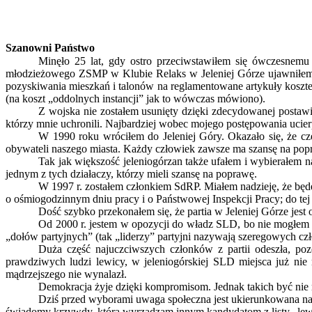
Szanowni Państwo
Minęło 25 lat, gdy ostro przeciwstawiłem się ówczesnem
młodzieżowego ZSMP w Klubie Relaks w Jeleniej Górze ujawniłem, że
pozyskiwania mieszkań i talonów na reglamentowane artykuły koszt
(na koszt „oddolnych instancji” jak to wówczas mówiono).
Z wojska nie zostałem usunięty dzięki zdecydowanej postaw
którzy mnie uchronili. Najbardziej wobec mojego postępowania ucierpi
W 1990 roku wróciłem do Jeleniej Góry. Okazało się, że cz
obywateli naszego miasta. Każdy człowiek zawsze ma szansę na po
Tak jak większość jeleniogórzan także ufałem i wybierałem na
jednym z tych działaczy, którzy mieli szansę na poprawę.
W 1997 r. zostałem członkiem SdRP. Miałem nadzieję, że będ
o ośmiogodzinnym dniu pracy i o Państwowej Inspekcji Pracy; do tej
Dość szybko przekonałem się, że partia w Jeleniej Górze jest
Od 2000 r. jestem w opozycji do władz SLD, bo nie mogłem 
„dołów partyjnych” (tak „liderzy” partyjni nazywają szeregowych cz
Duża część najuczciwszych członków z partii odeszła, poz
prawdziwych ludzi lewicy, w jeleniogórskiej SLD miejsca już nie 
mądrzejszego nie wynalazł.
Demokracja żyje dzięki kompromisom. Jednak takich być nie m
Dziś przed wyborami uwaga społeczna jest ukierunkowana na 
świadomy krzywdy, którą wyrządzam innym kandydatom z listy „lewi