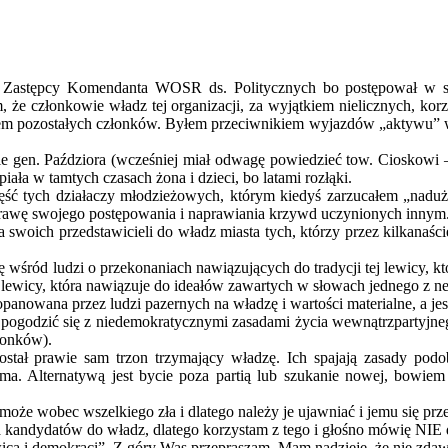
u Zastępcy Komendanta WOSR ds. Politycznych bo postępował w sp
 członkowie władz tej organizacji, za wyjątkiem nielicznych, korzys
em pozostałych członków. Byłem przeciwnikiem wyjazdów „aktywu” w 
ie gen. Paździora (wcześniej miał odwagę powiedzieć tow. Cioskowi
ała w tamtych czasach żona i dzieci, bo latami rozłąki.
ęść tych działaczy młodzieżowych, którym kiedyś zarzucałem „naduż
prawę swojego postępowania i naprawiania krzywd uczynionych innym
 swoich przedstawicieli do władz miasta tych, którzy przez kilkanaści
ę wśród ludzi o przekonaniach nawiązujących do tradycji tej lewicy, 
 lewicy, która nawiązuje do ideałów zawartych w słowach jednego z ne
 opanowana przez ludzi pazernych na władzę i wartości materialne, a 
pogodzić się z niedemokratycznymi zasadami życia wewnątrzpartyjne
łonków).
ostał prawie sam trzon trzymający władzę. Ich spajają zasady pod
ma. Alternatywą jest bycie poza partią lub szukanie nowej, bowiem 
oże wobec wszelkiego zła i dlatego należy je ujawniać i jemu się prz
kandydatów do władz, dlatego korzystam z tego i głośno mówię NIE d
ca i demokraci”. Z góry Was przepraszam. Mam nadzieję, że nie zdawa