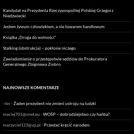
Kandydat na Prezydenta Rzeczypospolitej Polskiej Grzegorz
Niedźwiecki
Jestem żywym człowiekiem, a nie towarem handlowym
Książka „Droga do wolności”
Stalking (obstrukcja) – pokłosie niczego
Zawiadomienie o przestępstwie sędziów do Prokuratora
Generalnego Zbigniewa Ziobro
NAJNOWSZE KOMENTARZE
~bn
-
Żaden prezydent nie zmieni ustroju na ludzki
maciej701@onet.eu
-
WOŚP – dobrodziejstwo czy hańba?
marzyciel123@vp.pl
-
Przestać kręcić narodem