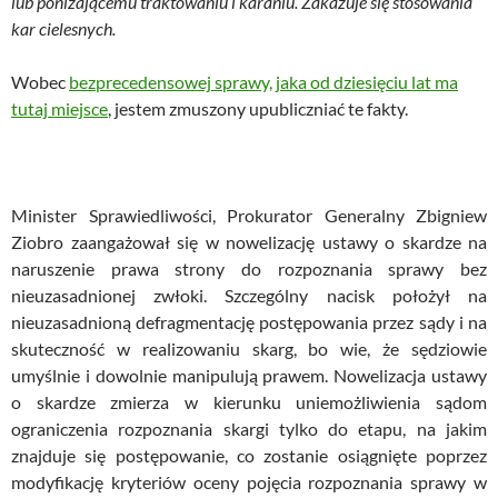
lub poniżającemu traktowaniu i karaniu. Zakazuje się stosowania
kar cielesnych.
Wobec
bezprecedensowej sprawy, jaka od dziesięciu lat ma
tutaj miejsce
, jestem zmuszony upubliczniać te fakty.
Minister Sprawiedliwości, Prokurator Generalny Zbigniew
Ziobro zaangażował się w nowelizację ustawy o skardze na
naruszenie prawa strony do rozpoznania sprawy bez
nieuzasadnionej zwłoki. Szczególny nacisk położył na
nieuzasadnioną defragmentację postępowania przez sądy i na
skuteczność w realizowaniu skarg, bo wie, że sędziowie
umyślnie i dowolnie manipulują prawem. Nowelizacja ustawy
o skardze zmierza w kierunku uniemożliwienia sądom
ograniczenia rozpoznania skargi tylko do etapu, na jakim
znajduje się postępowanie, co zostanie osiągnięte poprzez
modyfikację kryteriów oceny pojęcia rozpoznania sprawy w