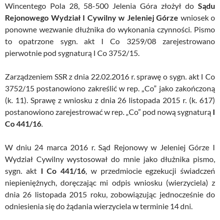
Wincentego Pola 28, 58-500 Jelenia Góra złożył do
Sądu
Rejonowego Wydział I Cywilny w Jeleniej Górze
wniosek o
ponowne wezwanie dłużnika do wykonania czynności. Pismo
to opatrzone sygn. akt I Co 3259/08 zarejestrowano
pierwotnie pod sygnaturą I Co 3752/15.
Zarządzeniem SSR z dnia 22.02.2016 r. sprawę o sygn. akt I Co
3752/15 postanowiono zakreślić w rep. „Co” jako zakończoną
(k. 11). Sprawę z wniosku z dnia 26 listopada 2015 r. (k. 617)
postanowiono zarejestrować w rep. „Co” pod nową sygnaturą
I
Co 441/16
.
W dniu 24 marca 2016 r. Sąd Rejonowy w Jeleniej Górze I
Wydział Cywilny wystosował do mnie jako dłużnika pismo,
sygn. akt
I Co 441/16
, w przedmiocie egzekucji świadczeń
niepieniężnych, doręczając mi odpis wniosku (wierzyciela) z
dnia 26 listopada 2015 roku, zobowiązując jednocześnie do
odniesienia się do żądania wierzyciela w terminie 14 dni.