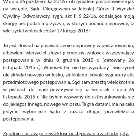
W dniu 26 października 2016 r. otrzymałem postanowienie jak
na wstępie, Sądu Okręgowego w Jeleniej Górze II Wydział
Cywilny Odwoławczy, sygn. akt II S 22/16, oddalające moją
skargę bez podania przyczyn, w którym podano nieprawdę, iż
wierzyciel wniosek złożył 17 lutego 2016 r.
To jest dowód na poświadczenie nieprawdy w postanowieniu,
albowiem wierzyciel złożył pierwotny wniosek wszczynający
postępowanie w dniu 8 grudnia 2015 r. (datowany 26
listopada 2015 r.). Wniosek ten nie był wycofany i wierzyciel
nie składał nowego wniosku, zmieniano jedynie sygnatury akt
przedmiotowego postępowania. Sąd sam zresztą wielokrotnie
w pismach do mnie powoływał się na wniosek z dnia 26
listopada 2015 r. Nie byłem wzywany do ustosunkowania się
do jakiegoś innego, nowego wniosku. Ta gra datami, ma na celu
jedynie, wybrnięcie Sądu z rażąco długiej przewlekłości
postępowania.
Zgodnie z ustawą przewlekłość postępowania zachodzi, gdy: