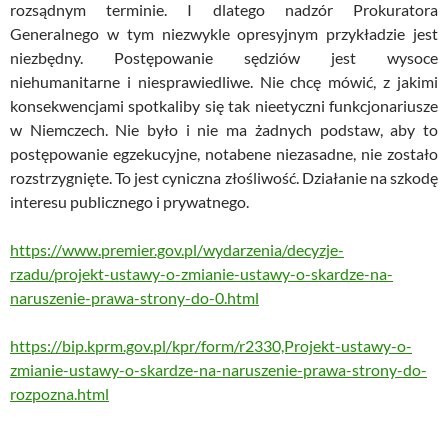
rozsądnym terminie. I dlatego nadzór Prokuratora
Generalnego w tym niezwykle opresyjnym przykładzie jest
niezbędny. Postępowanie sędziów jest wysoce
niehumanitarne i niesprawiedliwe. Nie chcę mówić, z jakimi
konsekwencjami spotkaliby się tak nieetyczni funkcjonariusze
w Niemczech. Nie było i nie ma żadnych podstaw, aby to
postępowanie egzekucyjne, notabene niezasadne, nie zostało
rozstrzygnięte. To jest cyniczna złośliwość. Działanie na szkodę
interesu publicznego i prywatnego.
https://www.premier.gov.pl/wydarzenia/decyzje-
rzadu/projekt-ustawy-o-zmianie-ustawy-o-skardze-na-
naruszenie-prawa-strony-do-0.html
https://bip.kprm.gov.pl/kpr/form/r2330,Projekt-ustawy-o-
zmianie-ustawy-o-skardze-na-naruszenie-prawa-strony-do-
rozpozna.html