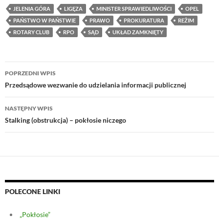
JELENIA GÓRA
LIGĘZA
MINISTER SPRAWIEDLIWOŚCI
OPEL
PAŃSTWO W PAŃSTWIE
PRAWO
PROKURATURA
REŻIM
ROTARY CLUB
RPO
SĄD
UKŁAD ZAMKNIĘTY
Nawigacja
POPRZEDNI WPIS
wpisu
Przedsądowe wezwanie do udzielania informacji publicznej
NASTĘPNY WPIS
Stalking (obstrukcja) – pokłosie niczego
POLECONE LINKI
„Pokłosie”