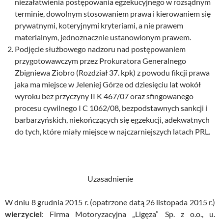
niezałatwienia postępowania egzekucyjnego w rozsądnym
terminie, dowolnym stosowaniem prawa i kierowaniem się
prywatnymi, koteryjnymi kryteriami, a nie prawem
materialnym, jednoznacznie ustanowionym prawem.
Podjęcie służbowego nadzoru nad postępowaniem
przygotowawczym przez Prokuratora Generalnego
Zbigniewa Ziobro (Rozdział 37. kpk) z powodu fikcji prawa
jaka ma miejsce w Jeleniej Górze od dziesięciu lat wokół
wyroku bez przyczyny II K 467/07 oraz sfingowanego
procesu cywilnego I C 1062/08, bezpodstawnych sankcji i
barbarzyńskich, niekończących się egzekucji, adekwatnych
do tych, które miały miejsce w najczarniejszych latach PRL.
Uzasadnienie
W dniu 8 grudnia 2015 r. (opatrzone datą 26 listopada 2015 r.)
wierzyciel
: Firma Motoryzacyjna „Ligęza” Sp. z o.o., u.