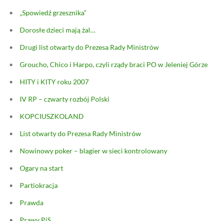
„Spowiedź grzesznika”
Dorosłe dzieci mają żal…
Drugi list otwarty do Prezesa Rady Ministrów
Groucho, Chico i Harpo, czyli rządy braci PO w Jeleniej Górze
HITY i KITY roku 2007
IV RP – czwarty rozbój Polski
KOPCIUSZKOLAND
List otwarty do Prezesa Rady Ministrów
Nowinowy poker – blagier w sieci kontrolowany
Ogary na start
Partiokracja
Prawda
Prawy PiS