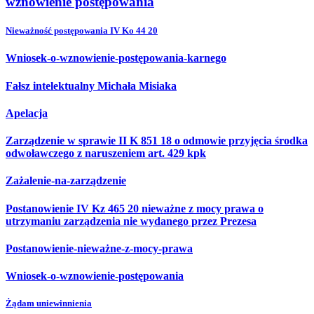
wznowienie postępowania
Nieważność postępowania IV Ko 44 20
Wniosek-o-wznowienie-postępowania-karnego
Fałsz intelektualny Michała Misiaka
Apelacja
Zarządzenie w sprawie II K 851 18 o odmowie przyjęcia środka
odwoławczego z naruszeniem art. 429 kpk
Zażalenie-na-zarządzenie
Postanowienie IV Kz 465 20 nieważne z mocy prawa o
utrzymaniu zarządzenia nie wydanego przez Prezesa
Postanowienie-nieważne-z-mocy-prawa
Wniosek-o-wznowienie-postępowania
Żądam uniewinnienia