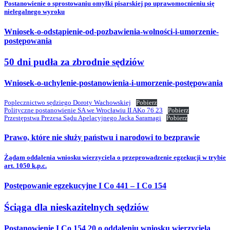
Postanowienie o sprostowaniu omyłki pisarskiej po uprawomocnieniu się
nielegalnego wyroku
Wniosek-o-odstąpienie-od-pozbawienia-wolności-i-umorzenie-
postępowania
50 dni pudła za zbrodnie sędziów
Wniosek-o-uchylenie-postanowienia-i-umorzenie-postępowania
Poplecznictwo sędziego Doroty Wachowskiej
Pobierz
Polityczne postanowienie SA we Wrocławiu II AKo 76 23
Pobierz
Przestępstwa Prezesa Sądu Apelacyjnego Jacka Saramagi
Pobierz
Prawo, które nie służy państwu i narodowi to bezprawie
Żądam oddalenia wniosku wierzyciela o przeprowadzenie egzekucji w trybie
art. 1050 k.p.c.
Postępowanie egzekucyjne I Co 441 – I Co 154
Ściąga dla nieskazitelnych sędziów
Postanowienie I Co 154 20 o oddaleniu wniosku wierzyciela