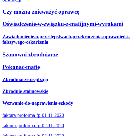
Czy można znieważyć oprawcę
Oświadczenie-w-związku-z-mafijnymi-wyrokami
Zawiadomienie-o-przestępstwach-przekroczenia-uprawnień-i-
fałszywego-oskarżenia
Szanowni zbrodniarze
Pokonać-mafię
Zbrodniarze-osądzają
Zbrodnie-stalinowskie
Wezwanie-do-naprawienia-szkody
faktura-proforma-fp-01-11-2020
faktura-proforma-fp-02-11-2020
faktura-proforma-fp-03-11-2020