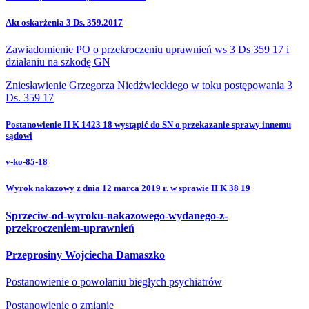
Akt oskarżenia 3 Ds. 359.2017
Zawiadomienie PO o przekroczeniu uprawnień ws 3 Ds 359 17 i
działaniu na szkodę GN
Zniesławienie Grzegorza Niedźwieckiego w toku postępowania 3
Ds. 359 17
Postanowienie II K 1423 18 wystąpić do SN o przekazanie sprawy innemu
sądowi
v-ko-85-18
Wyrok nakazowy z dnia 12 marca 2019 r. w sprawie II K 38 19
Sprzeciw-od-wyroku-nakazowego-wydanego-z-
przekroczeniem-uprawnień
Przeprosiny Wojciecha Damaszko
Postanowienie o powołaniu biegłych psychiatrów
Postanowienie o zmianie