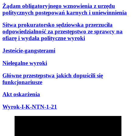
Żądam obligatoryjnego wznowienia z urzędu
politycznych postępowań karnych i uniewinnienia
Sitwa prokuratorsko sędziowska przerzuciła
odpowiedzialność za przestępstwo ze sprawcy na
ofiarę i wydała polityczne wyroki
Jesteście-gangsterami
Nielegalne wyroki
Główne przestępstwa jakich dopuścili się
funkcjonariusze
Akt oskarżenia
Wyrok-I-K-NTN-1-21