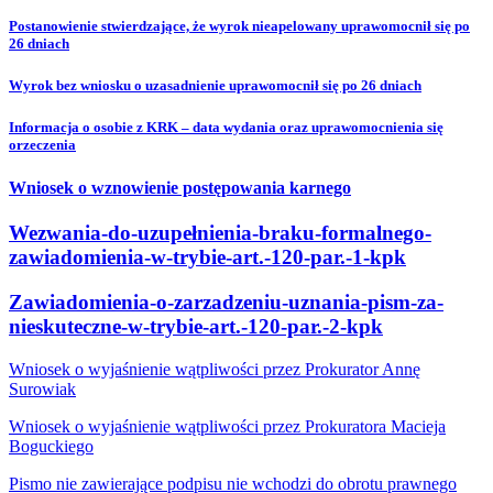
Postanowienie stwierdzające, że wyrok nieapelowany uprawomocnił się po
26 dniach
Wyrok bez wniosku o uzasadnienie uprawomocnił się po 26 dniach
Informacja o osobie z KRK – data wydania oraz uprawomocnienia się
orzeczenia
Wniosek o wznowienie postępowania karnego
Wezwania-do-uzupełnienia-braku-formalnego-
zawiadomienia-w-trybie-art.-120-par.-1-kpk
Zawiadomienia-o-zarzadzeniu-uznania-pism-za-
nieskuteczne-w-trybie-art.-120-par.-2-kpk
Wniosek o wyjaśnienie wątpliwości przez Prokurator Annę
Surowiak
Wniosek o wyjaśnienie wątpliwości przez Prokuratora Macieja
Boguckiego
Pismo nie zawierające podpisu nie wchodzi do obrotu prawnego