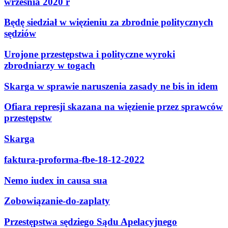
września 2020 r
Będę siedział w więzieniu za zbrodnie politycznych
sędziów
Urojone przestępstwa i polityczne wyroki
zbrodniarzy w togach
Skarga w sprawie naruszenia zasady ne bis in idem
Ofiara represji skazana na więzienie przez sprawców
przestępstw
Skarga
faktura-proforma-fbe-18-12-2022
Nemo iudex in causa sua
Zobowiązanie-do-zaplaty
Przestępstwa sędziego Sądu Apelacyjnego