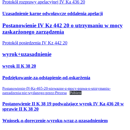
Protokół rozprawy apelacyjnej IV Ka 436 20
Uzasadnienie karne odwoławcze oddalenia apelacji
Postanowienie IV Kz 442 20 o utrzymaniu w mocy
zaskarżonego zarządzenia
Protokół posiedzenia IV Kz 442 20
wyrok+uzasadnienie
wyrok II K 38 20
Podziękowanie-za-odstąpienie-od-oskarżenia
Postanowienie-IV-Kz-465-20-niewazne-z-mocy-prawa-o-utrzymaniu-
zarzadzenia-nie-wydanego-przez-Prezesa
Pobierz
Postanowienie II K 38 19 podważające wyrok IV Ka 436 20 w
sprawie II K 38 20
Wniosek-o-doręczenie-wyroku-wraz-z-uzasadnieniem