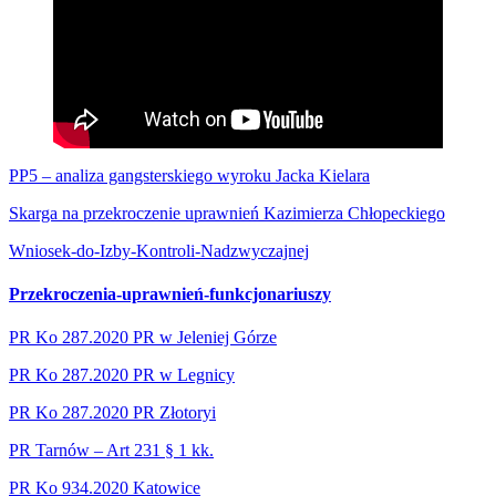
PP5 – analiza gangsterskiego wyroku Jacka Kielara
Skarga na przekroczenie uprawnień Kazimierza Chłopeckiego
Wniosek-do-Izby-Kontroli-Nadzwyczajnej
Przekroczenia-uprawnień-funkcjonariuszy
PR Ko 287.2020 PR w Jeleniej Górze
PR Ko 287.2020 PR w Legnicy
PR Ko 287.2020 PR Złotoryi
PR Tarnów – Art 231 § 1 kk.
PR Ko 934.2020 Katowice