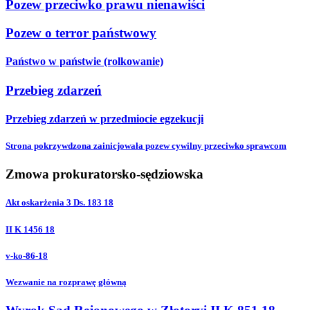
Pozew przeciwko prawu nienawiści
Pozew o terror państwowy
Państwo w państwie (rolkowanie)
Przebieg zdarzeń
Przebieg zdarzeń w przedmiocie egzekucji
Strona pokrzywdzona zainicjowała pozew cywilny przeciwko sprawcom
Zmowa prokuratorsko-sędziowska
Akt oskarżenia 3 Ds. 183 18
II K 1456 18
v-ko-86-18
Wezwanie na rozprawę główną