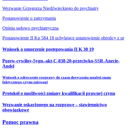
Wezwanie Grzegorza Niedźwieckiego do psychiatry
Postanowienie o zatrzymaniu
Opinia sądowo psychiatryczna
Postanowienie II Kp 584 18 uchylające ustanowienie obrońcy z ur
Wniosek o umorzenie postępowania II K 38 19
Pozew-cywilny-Sygn.-akt-C-838-20-przeciwko-SSR-Anecie-
Andel
Wniosek o odroczenie rozprawy do czasu doręczenia ustaleń stanu
faktycznego czynu zniewagi
Protokół o możliwości zmiany kwalifikacji prawnej czynu
Wezwanie oskarżonego na rozprawę – stawiennictwo
obowiązkowe
Pomoc prawna