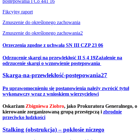
postępowania I Co 441 16
Fikcyjny raport
Zmuszenie do określonego zachowania
Zmuszenie do określonego zachowania2
Orzeczenia zgodne z uchwałą SN III CZP 23 06
Odrzucenie skargi na przewlekłość II S 4 19
Zażalenie na
odrzucenie skargi o wznowienie postępowania
Skarga-na-przewlekłość-postępowania27
Po uprawomocnieniu się postanowienia należy zwrócić tytuł
wykonawczy wraz z wnioskiem wierzycielowi
Oskarżam
Zbigniewa Ziobro
, jako Prokuratora Generalnego, o
kierowanie zorganizowaną grupą przestępczą i
zbrodnie
przeciwko ludzkości
Stalking (obstrukcja) – pokłosie niczego