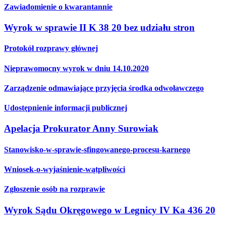
Zawiadomienie o kwarantannie
Wyrok w sprawie II K 38 20 bez udziału stron
Protokół rozprawy głównej
Nieprawomocny wyrok w dniu 14.10.2020
Zarządzenie odmawiające przyjęcia środka odwoławczego
Udostępnienie informacji publicznej
Apelacja Prokurator Anny Surowiak
Stanowisko-w-sprawie-sfingowanego-procesu-karnego
Wniosek-o-wyjaśnienie-wątpliwości
Zgłoszenie osób na rozprawie
Wyrok Sądu Okręgowego w Legnicy IV Ka 436 20