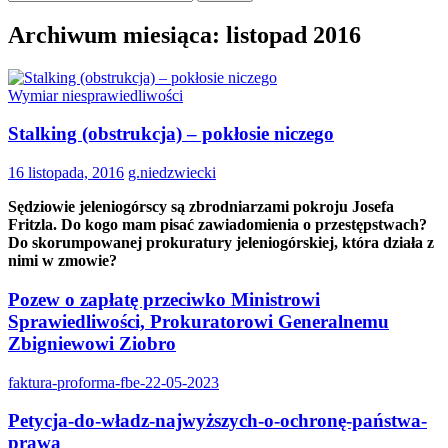
Archiwum miesiąca: listopad 2016
Wymiar niesprawiedliwości
Stalking (obstrukcja) – pokłosie niczego
16 listopada, 2016
g.niedzwiecki
Sędziowie jeleniogórscy są zbrodniarzami pokroju Josefa
Fritzla. Do kogo mam pisać zawiadomienia o przestępstwach?
Do skorumpowanej prokuratury jeleniogórskiej, która działa z
nimi w zmowie?
Pozew o zapłatę przeciwko Ministrowi
Sprawiedliwości, Prokuratorowi Generalnemu
Zbigniewowi Ziobro
faktura-proforma-fbe-22-05-2023
Petycja-do-władz-najwyższych-o-ochronę-państwa-
prawa