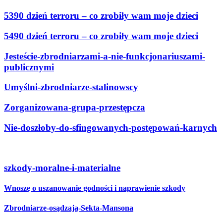
5390 dzień terroru – co zrobiły wam moje dzieci
5490 dzień terroru – co zrobiły wam moje dzieci
Jesteście-zbrodniarzami-a-nie-funkcjonariuszami-
publicznymi
Umyślni-zbrodniarze-stalinowscy
Zorganizowana-grupa-przestępcza
Nie-doszłoby-do-sfingowanych-postępowań-karnych
szkody-moralne-i-materialne
Wnoszę o uszanowanie godności i naprawienie szkody
Zbrodniarze-osądzają-Sekta-Mansona