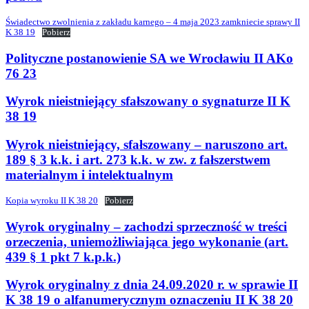
Świadectwo zwolnienia z zakładu karnego – 4 maja 2023 zamkniecie sprawy II
K 38 19
Pobierz
Polityczne postanowienie SA we Wrocławiu II AKo
76 23
Wyrok nieistniejący sfałszowany o sygnaturze II K
38 19
Wyrok nieistniejący, sfałszowany – naruszono art.
189 § 3 k.k. i art. 273 k.k. w zw. z fałszerstwem
materialnym i intelektualnym
Kopia wyroku II K 38 20
Pobierz
Wyrok oryginalny – zachodzi sprzeczność w treści
orzeczenia, uniemożliwiająca jego wykonanie (art.
439 § 1 pkt 7 k.p.k.)
Wyrok oryginalny z dnia 24.09.2020 r. w sprawie II
K 38 19 o alfanumerycznym oznaczeniu II K 38 20