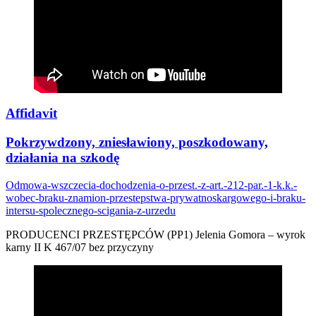
Affidavit
Pokrzywdzony, zniesławiony, poszkodowany,
działania na szkodę
Odmowa-wszczecia-dochodzenia-o-przest.-z-art.-212-par.-1-k.k.-
wobec-braku-znamion-przestepstwa-prywatnoskargowego-i-braku-
intersu-spolecznego-scigania-z-urzedu
PRODUCENCI PRZESTĘPCÓW (PP1) Jelenia Gomora – wyrok
karny II K 467/07 bez przyczyny