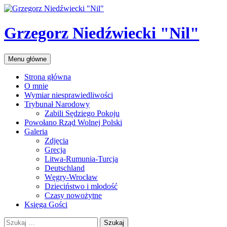
Przejdź
do
treści
Grzegorz Niedźwiecki "Nil"
Szukaj
Menu główne
Strona główna
O mnie
Wymiar niesprawiedliwości
Trybunał Narodowy
Zabili Sędziego Pokoju
Powołano Rząd Wolnej Polski
Galeria
Zdjęcia
Grecja
Litwa-Rumunia-Turcja
Deutschland
Węgry-Wrocław
Dzieciństwo i młodość
Czasy nowożytne
Księga Gości
Szukaj: