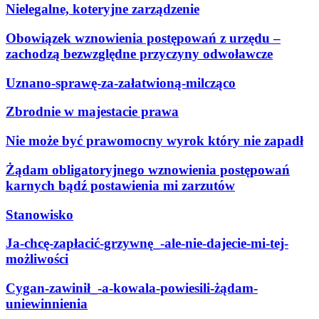
Nielegalne, koteryjne zarządzenie
Obowiązek wznowienia postępowań z urzędu –
zachodzą bezwzględne przyczyny odwoławcze
Uznano-sprawę-za-załatwioną-milcząco
Zbrodnie w majestacie prawa
Nie może być prawomocny wyrok który nie zapadł
Żądam obligatoryjnego wznowienia postępowań
karnych bądź postawienia mi zarzutów
Stanowisko
Ja-chcę-zapłacić-grzywnę_-ale-nie-dajecie-mi-tej-
możliwości
Cygan-zawinił_-a-kowala-powiesili-żądam-
uniewinnienia