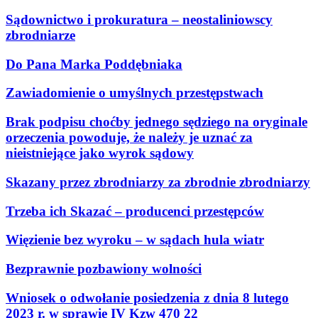
Sądownictwo i prokuratura – neostaliniowscy
zbrodniarze
Do Pana Marka Poddębniaka
Zawiadomienie o umyślnych przestępstwach
Brak podpisu choćby jednego sędziego na oryginale
orzeczenia powoduje, że należy je uznać za
nieistniejące jako wyrok sądowy
Skazany przez zbrodniarzy za zbrodnie zbrodniarzy
Trzeba ich Skazać – producenci przestępców
Więzienie bez wyroku – w sądach hula wiatr
Bezprawnie pozbawiony wolności
Wniosek o odwołanie posiedzenia z dnia 8 lutego
2023 r. w sprawie IV Kzw 470 22