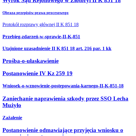
Wyrok Sąd Rejonowego w Złotoryi II K 851 18
Obraza przepisów prawa procesowego
Protokół rozprawy głównej II K 851 18
Przebieg-zdarzeń-w-sprawie-II-K-851
Utajnione uzasadnienie II K 851 18 art. 216 par. 1 kk
Prośba-o-ułaskawienie
Postanowienie IV Kz 259 19
Wniosek-o-wznowienie-postępowania-karnego-II-K-851-18
Zaniechanie naprawienia szkody przez SSO Lecha
Mużyło
Zażalenie
Postanowienie odmawiające przyjęcia wniosku o