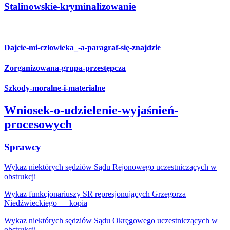
Stalinowskie-kryminalizowanie
Dajcie-mi-człowieka_-a-paragraf-się-znajdzie
Zorganizowana-grupa-przestępcza
Szkody-moralne-i-materialne
Wniosek-o-udzielenie-wyjaśnień-
procesowych
Sprawcy
Wykaz niektórych sędziów Sądu Rejonowego uczestniczących w
obstrukcji
Wykaz funkcjonariuszy SR represjonujących Grzegorza
Niedźwieckiego — kopia
Wykaz niektórych sędziów Sądu Okręgowego uczestniczących w
obstrukcji