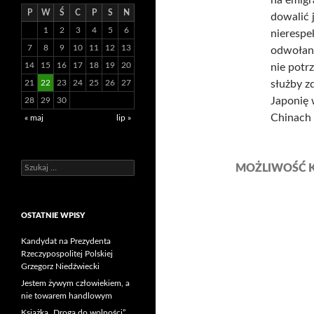
P
W
Ś
C
P
S
N
dowalić 
1
2
3
4
5
6
nierespe
7
8
9
10
11
12
13
odwołani
14
15
16
17
18
19
20
nie potr
21
22
23
24
25
26
27
służby z
Japonię 
28
29
30
Chinach
« maj
lip »
Szukaj:
MOŻLIWOŚĆ 
OSTATNIE WPISY
Kandydat na Prezydenta
Rzeczypospolitej Polskiej
Grzegorz Niedźwiecki
Jestem żywym człowiekiem, a
nie towarem handlowym
Książka „Droga do wolności”