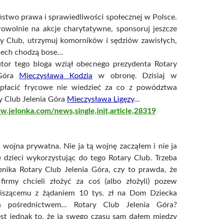
stwo prawa i sprawiedliwości społecznej w Polsce.
rowolnie na akcje charytatywne, sponsoruj jeszcze
y Club, utrzymuj komorników i sędziów zawisłych,
niech chodzą bose…
tor tego bloga wziął obecnego prezydenta Rotary
 Góra
Mieczysława Kodzia
w obronę. Dzisiaj w
 płacić frycowe nie wiedzieć za co z powództwa
y Club Jelenia Góra
Mieczysława Ligęzy
…
w.jelonka.com/news,single,init,article,28319
a wojna prywatna. Nie ja tą wojnę zacząłem i nie ja
 dzieci wykorzystując do tego Rotary Club. Trzeba
bnika Rotary Club Jelenia Góra, czy to prawda, że
firmy chcieli złożyć za coś (albo złożyli) pozew
piszącemu z żądaniem 10 tys. zł na Dom Dziecka
a pośrednictwem… Rotary Club Jelenia Góra?
est jednak to, że ja swego czasu sam dałem między