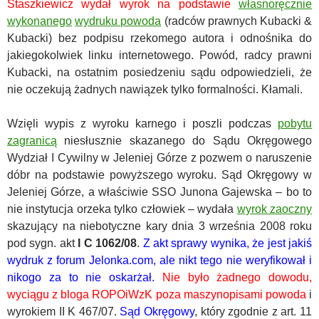
Staszkiewicz wydał wyrok na podstawie
własnoręcznie
wykonanego
wydruku powoda
(radców prawnych Kubacki &
Kubacki) bez podpisu rzekomego autora i odnośnika do
jakiegokolwiek linku internetowego. Powód, radcy prawni
Kubacki, na ostatnim posiedzeniu sądu odpowiedzieli, że
nie oczekują żadnych nawiązek tylko formalności. Kłamali.
Wzięli wypis z wyroku karnego i poszli podczas
pobytu
zagranicą
niesłusznie skazanego do Sądu Okręgowego
Wydział I Cywilny w Jeleniej Górze z pozwem o naruszenie
dóbr na podstawie powyższego wyroku. Sąd Okręgowy w
Jeleniej Górze, a właściwie SSO Junona Gajewska – bo to
nie instytucja orzeka tylko człowiek – wydała
wyrok zaoczny
skazujący na niebotyczne kary dnia 3 września 2008 roku
pod sygn. akt
I C 1062/08
.
Z akt sprawy wynika, że jest jakiś
wydruk z forum Jelonka.com, ale nikt tego nie weryfikował i
nikogo za to nie oskarżał.
Nie było żadnego dowodu,
wyciągu z bloga ROPOiWzK poza maszynopisami powoda
i
wyrokiem II K 467/07.
Sąd Okręgowy
, który zgodnie z art. 11