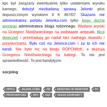
kpc był związany ewentualnie tylko ustaleniami wyroku
karnego,
dołożył niezbadaną sprawą Jelonki
plus
dopuszczonym wyrokiem II K 467/07.
Skazano nie
administratora portalu Jelonka.com
tylko
bogu ducha
winnego
administratora bloga rodzinnego.
Wydano wyroki
na Grzegorz Niedźwieckiego na podstawie antypatii,
fikcji
doręczeń
i prześladują go nadal bez żadnego dowodu i
przesłuchania
.
Było coś na Jelonce.com i za to ich nie
karali
.
Nie było nic na blogu ROPOiWzK, a skazują
Grzegorza Niedźwieckiego na katorgi
. To nie jest
sprawiedliwość. To jest bandytyzm.
socjolog
HFPCZ
JELENIA GÓRA
MS
PAŃSTWO W PAŃSTWIE
PG
PROKURATURA
RPO
SĄD
UKŁAD ZAMKNIĘTY