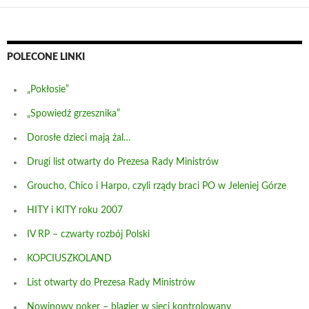
POLECONE LINKI
„Pokłosie”
„Spowiedź grzesznika”
Dorosłe dzieci mają żal…
Drugi list otwarty do Prezesa Rady Ministrów
Groucho, Chico i Harpo, czyli rządy braci PO w Jeleniej Górze
HITY i KITY roku 2007
IV RP – czwarty rozbój Polski
KOPCIUSZKOLAND
List otwarty do Prezesa Rady Ministrów
Nowinowy poker – blagier w sieci kontrolowany