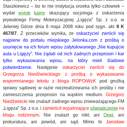
Staszkiewicz – bo to nie instytucja orzeka tylko człowiek –
wydał
wyrok
karny
skazujący socjologa z oskarżenia
prywatnego Firmy Motoryzacyjnej „Ligęza” Sp. z o.o. w
Jeleniej Górze dnia 6 maja 2008 roku pod sygn. akt
II K
467/07
. Z przecieków wynika, że
oskarżyciel zwrócił się
najpierw do portalu miejskiego Jelonka.com z prośbą o
usunięcie na ich forum wpisu zatytułowanego „Nie kupujcie
auta u Ligęzy”. Nie żądali od nich żadnych przeprosin i kar
tylko wykasowania wpisu, na który mieli śladowe
potwierdzenie
. Następnie
oskarżyciel zwrócił się do
Grzegorza Niedźwieckiego z prośbą o wykasowanie
wspomnianego tekstu z bloga ROPOiWzK
pod groźbą
sprawy sądowej w razie niezrealizowania ich prośby i nie
zamieszczenia przeprosin na wąskim medium.
Grzegorz
Niedźwiecki
nie znalazł żadnego wpisu znieważającego FM
„Ligęza” Sp. z o.o. i
zamieścił wyjaśniające
oświadczenie
na
blogu rodzinnym
. Nie znalazł go nikt; ani
Onet
, ani
prokuratura, ani powód, ani sąd. Mimo to
Jarosław