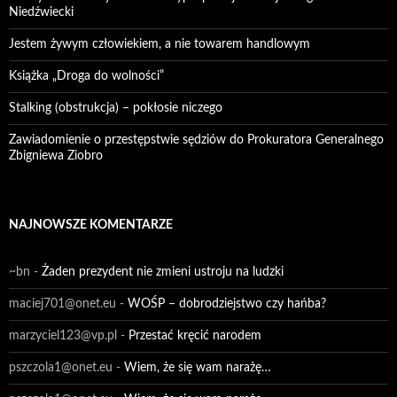
Niedźwiecki
Jestem żywym człowiekiem, a nie towarem handlowym
Książka „Droga do wolności”
Stalking (obstrukcja) – pokłosie niczego
Zawiadomienie o przestępstwie sędziów do Prokuratora Generalnego
Zbigniewa Ziobro
NAJNOWSZE KOMENTARZE
~bn
-
Żaden prezydent nie zmieni ustroju na ludzki
maciej701@onet.eu
-
WOŚP – dobrodziejstwo czy hańba?
marzyciel123@vp.pl
-
Przestać kręcić narodem
pszczola1@onet.eu
-
Wiem, że się wam narażę…