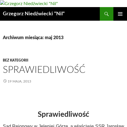
Przejdź
do
Szukaj
Grzegorz Niedźwiecki "Nil"
treści
MENU
GŁÓWN
Archiwum miesiąca: maj 2013
BEZ KATEGORII
SPRAWIEDLIWOŚĆ
19 MAJA, 2013
Sprawiedliwość
Sąd Rejonowy w Jeleniej Górze, a właściwie SSR Jarosław