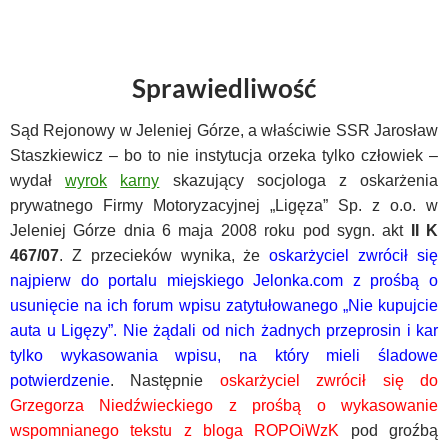
Sprawiedliwość
Sąd Rejonowy w Jeleniej Górze, a właściwie SSR Jarosław
Staszkiewicz – bo to nie instytucja orzeka tylko człowiek –
wydał
wyrok
karny
skazujący socjologa z oskarżenia
prywatnego Firmy Motoryzacyjnej „Ligęza” Sp. z o.o. w
Jeleniej Górze dnia 6 maja 2008 roku pod sygn. akt
II K
467/07
. Z przecieków wynika, że
oskarżyciel zwrócił się
najpierw do portalu miejskiego Jelonka.com z prośbą o
usunięcie na ich forum wpisu zatytułowanego „Nie kupujcie
auta u Ligęzy”. Nie żądali od nich żadnych przeprosin i kar
tylko wykasowania wpisu, na który mieli śladowe
potwierdzenie
. Następnie
oskarżyciel zwrócił się do
Grzegorza Niedźwieckiego z prośbą o wykasowanie
wspomnianego tekstu z bloga ROPOiWzK
pod groźbą