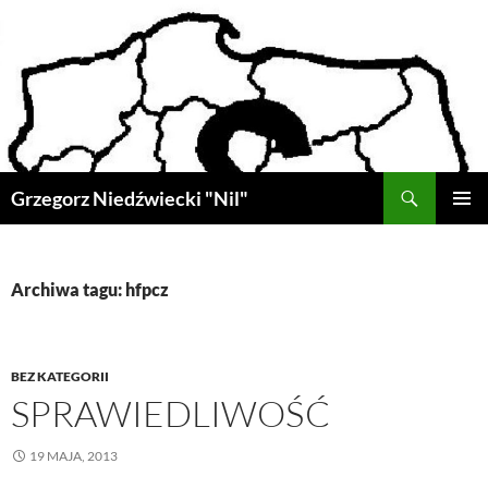
Przejdź
do
treści
Szukaj
Grzegorz Niedźwiecki "Nil"
MENU
GŁÓWN
Archiwa tagu: hfpcz
BEZ KATEGORII
SPRAWIEDLIWOŚĆ
19 MAJA, 2013