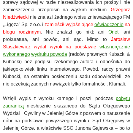
sprawy sądowej w razie niezrealizowania ich prośby i nie
zamieszczenia przeprosin na wąskim medium.
Grzegorz
Niedźwiecki
nie znalazł żadnego wpisu znieważającego FM
„Ligęza” Sp. z o.o. i
zamieścił wyjaśniające
oświadczenie
na
blogu rodzinnym
. Nie znalazł go nikt; ani
Onet
, ani
prokuratura, ani powód, ani sąd. Mimo to
Jarosław
Staszkiewicz wydał wyrok na podstawie
własnoręcznie
wykonanego
wydruku powoda
(radców prawnych Kubacki &
Kubacki) bez podpisu rzekomego autora i odnośnika do
jakiegokolwiek linku internetowego. Powód, radcy prawni
Kubacki, na ostatnim posiedzeniu sądu odpowiedzieli, że
nie oczekują żadnych nawiązek tylko formalności. Kłamali.
Wzięli wypis z wyroku karnego i poszli podczas
pobytu
zagranicą
niesłusznie skazanego do Sądu Okręgowego
Wydział I Cywilny w Jeleniej Górze z pozwem o naruszenie
dóbr na podstawie powyższego wyroku. Sąd Okręgowy w
Jeleniej Górze, a właściwie SSO Junona Gajewska – bo to