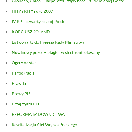
Groucho, Chico i Harpo, czyli rządy braci PO w Jeleniej Górze
HITY i KITY roku 2007
IV RP – czwarty rozbój Polski
KOPCIUSZKOLAND
List otwarty do Prezesa Rady Ministrów
Nowinowy poker – blagier w sieci kontrolowany
Ogary na start
Partiokracja
Prawda
Prawy PiS
Przejrzysta PO
REFORMA SĄDOWNICTWA
Rewitalizacja Alei Wojska Polskiego