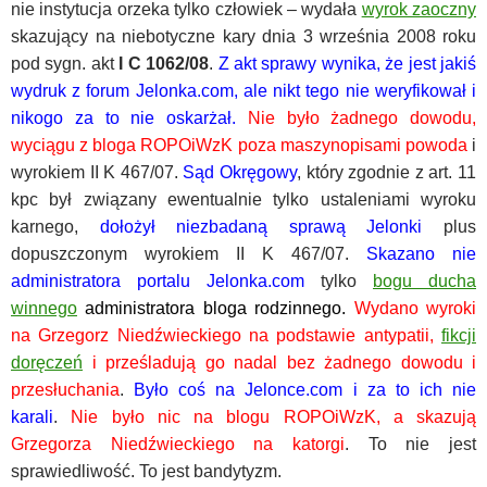
nie instytucja orzeka tylko człowiek – wydała
wyrok zaoczny
skazujący na niebotyczne kary dnia 3 września 2008 roku
pod sygn. akt
I C 1062/08
.
Z akt sprawy wynika, że jest jakiś
wydruk z forum Jelonka.com, ale nikt tego nie weryfikował i
nikogo za to nie oskarżał.
Nie było żadnego dowodu,
wyciągu z bloga ROPOiWzK poza maszynopisami powoda
i
wyrokiem II K 467/07.
Sąd Okręgowy
, który zgodnie z art. 11
kpc był związany ewentualnie tylko ustaleniami wyroku
karnego,
dołożył niezbadaną sprawą Jelonki
plus
dopuszczonym wyrokiem II K 467/07.
Skazano nie
administratora portalu Jelonka.com
tylko
bogu ducha
winnego
administratora bloga rodzinnego.
Wydano wyroki
na Grzegorz Niedźwieckiego na podstawie antypatii,
fikcji
doręczeń
i prześladują go nadal bez żadnego dowodu i
przesłuchania
.
Było coś na Jelonce.com i za to ich nie
karali
.
Nie było nic na blogu ROPOiWzK, a skazują
Grzegorza Niedźwieckiego na katorgi
. To nie jest
sprawiedliwość. To jest bandytyzm.