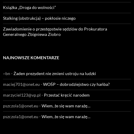
Książka „Droga do wolności”
Stalking (obstrukcja) – pokłosie niczego
Zawiadomienie o przestępstwie sędziów do Prokuratora
Generalnego Zbigniewa Ziobro
NAJNOWSZE KOMENTARZE
~bn
-
Żaden prezydent nie zmieni ustroju na ludzki
maciej701@onet.eu
-
WOŚP – dobrodziejstwo czy hańba?
marzyciel123@vp.pl
-
Przestać kręcić narodem
pszczola1@onet.eu
-
Wiem, że się wam narażę…
pszczola1@onet.eu
-
Wiem, że się wam narażę…