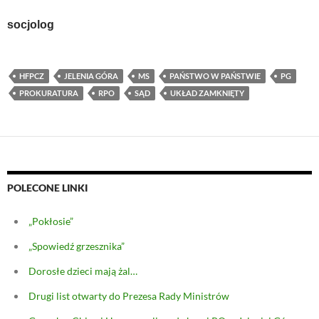
socjolog
HFPCZ
JELENIA GÓRA
MS
PAŃSTWO W PAŃSTWIE
PG
PROKURATURA
RPO
SĄD
UKŁAD ZAMKNIĘTY
POLECONE LINKI
„Pokłosie”
„Spowiedź grzesznika”
Dorosłe dzieci mają żal…
Drugi list otwarty do Prezesa Rady Ministrów