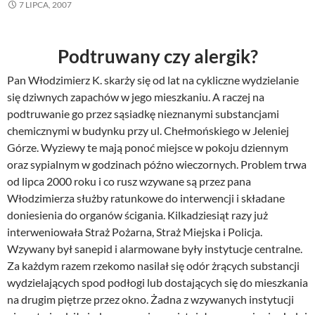
7 LIPCA, 2007
Podtruwany czy alergik?
Pan Włodzimierz K. skarży się od lat na cykliczne wydzielanie
się dziwnych zapachów w jego mieszkaniu. A raczej na
podtruwanie go przez sąsiadkę nieznanymi substancjami
chemicznymi w budynku przy ul. Chełmońskiego w Jeleniej
Górze. Wyziewy te mają ponoć miejsce w pokoju dziennym
oraz sypialnym w godzinach późno wieczornych. Problem trwa
od lipca 2000 roku i co rusz wzywane są przez pana
Włodzimierza służby ratunkowe do interwencji i składane
doniesienia do organów ścigania. Kilkadziesiąt razy już
interweniowała Straż Pożarna, Straż Miejska i Policja.
Wzywany był sanepid i alarmowane były instytucje centralne.
Za każdym razem rzekomo nasilał się odór żrących substancji
wydzielających spod podłogi lub dostających się do mieszkania
na drugim piętrze przez okno. Żadna z wzywanych instytucji