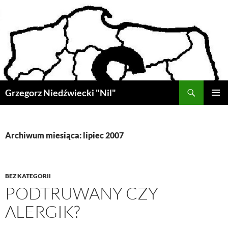
Przejdź
do
treści
Szukaj
Grzegorz Niedźwiecki "Nil"
MENU
GŁÓWN
Archiwum miesiąca: lipiec 2007
BEZ KATEGORII
PODTRUWANY CZY
ALERGIK?