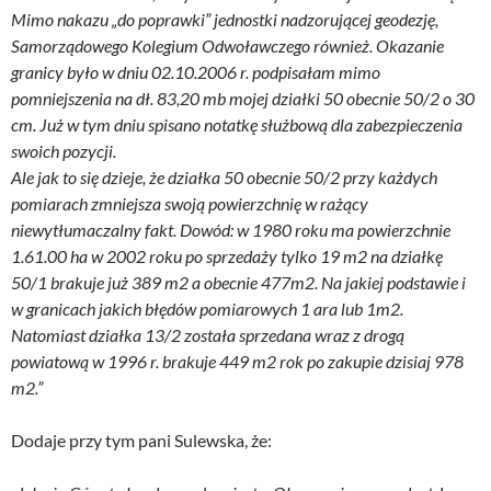
Mimo nakazu „do poprawki” jednostki nadzorującej geodezję,
Samorządowego Kolegium Odwoławczego również. Okazanie
granicy było w dniu 02.10.2006 r. podpisałam mimo
pomniejszenia na dł. 83,20 mb mojej działki 50 obecnie 50/2 o 30
cm. Już w tym dniu spisano notatkę służbową dla zabezpieczenia
swoich pozycji.
Ale jak to się dzieje, że działka 50 obecnie 50/2 przy każdych
pomiarach zmniejsza swoją powierzchnię w rażący
niewytłumaczalny fakt. Dowód: w 1980 roku ma powierzchnie
1.61.00 ha w 2002 roku po sprzedaży tylko 19 m2 na działkę
50/1 brakuje już 389 m2 a obecnie 477m2. Na jakiej podstawie i
w granicach jakich błędów pomiarowych 1 ara lub 1m2.
Natomiast działka 13/2 została sprzedana wraz z drogą
powiatową w 1996 r. brakuje 449 m2 rok po zakupie dzisiaj 978
m2.”
Dodaje przy tym pani Sulewska, że: