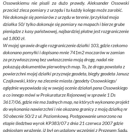
Ossowskiemu nie pisali za dużo prawdy. Aleksander Ossowski
przecież zleca pomiary z urzędu i tu każdy kolega może zarobić.
Nie dokonuje się pomiarów z urzędu w terenie /przykład moja
działka 50/ tylko dokonuje się pomiary na mapach i bierze grube
pieniądze z kasy państwowej, najbardziej płatne jest rozgraniczenie
od 1.800 zł.
W mojej sprawie drugie rozgraniczenie działki 103, gdzie rzekomo
dokonano pomyłki i dopisano mnie 741m2 moczarów w zamian
za przywłaszczoną bez uwłaszczenia moją drogę, nadal nie
pokazują dokumentów pierwotnych map. To, że droga powstała z
powierzchni mojej działki przyznaje geodeta, biegły geodeta Janusz
Czajkowski, który na zlecenie miasta /geodety Ossowskiego/
oględnie wypowiada się w swojej ocenie działań pana Ossowskiego
a co innego mówi w Prokuraturze Rejonowej w sprawie 1 Ds
3617/06, gdzie nie ma żadnych map, na których wykonano projekt
do wykonania nawierzchni i nie okazano granicy z moją działką nr
50 obecnie 50/2 z ul. Poziomkową. Postępowanie umorzono na
etapie śledztwa wyrok KP383/07 z dnia 21 czerwca 2007 gdzie
odniosłam wrażenie, iż był on ustalony wcześniej z Prezesem Sądu.