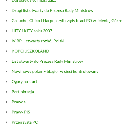
Dorosłe dzieci mają żal…
Drugi list otwarty do Prezesa Rady Ministrów
Groucho, Chico i Harpo, czyli rządy braci PO w Jeleniej Górze
HITY i KITY roku 2007
IV RP – czwarty rozbój Polski
KOPCIUSZKOLAND
List otwarty do Prezesa Rady Ministrów
Nowinowy poker – blagier w sieci kontrolowany
Ogary na start
Partiokracja
Prawda
Prawy PiS
Przejrzysta PO