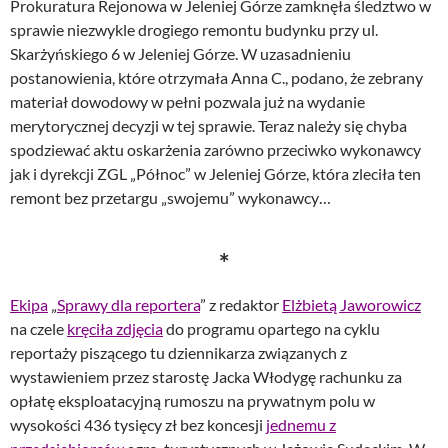
Prokuratura Rejonowa w Jeleniej Górze zamknęła śledztwo w
sprawie niezwykle drogiego remontu budynku przy ul.
Skarżyńskiego 6 w Jeleniej Górze. W uzasadnieniu
postanowienia, które otrzymała Anna C., podano, że zebrany
materiał dowodowy w pełni pozwala już na wydanie
merytorycznej decyzji w tej sprawie. Teraz należy się chyba
spodziewać aktu oskarżenia zarówno przeciwko wykonawcy
jak i dyrekcji ZGL „Północ” w Jeleniej Górze, która zleciła ten
remont bez przetargu „swojemu” wykonawcy…
*
Ekipa
„
Sprawy dla reportera
” z redaktor
Elżbietą Jaworowicz
na czele
kręciła zdjęcia
do programu opartego na cyklu
reportaży piszącego tu dziennikarza związanych z
wystawieniem przez starostę Jacka Włodygę rachunku za
opłatę eksploatacyjną rumoszu na prywatnym polu w
wysokości 436 tysięcy zł bez koncesji
jednemu z