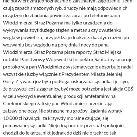
nie potwierdziła jednoznacznie o zaistniałym zagrożeniu. Jedni
czują zapach smażonych ryb, drudzy nie mają odpowiednich
urządzeń do zbadania powietrza zaraz po telefonie pana
Włodzimierza. Straż Pożarna ma tylko urządzenia do
wykrywania zbyt dużego stężenia metanu czy dwutlenku
węgla w powietrzu; przyjeżdża jednakże za każdym razem po
wezwaniu bez względu na porę dnia i nocy do pana
Włodzimierza. Straż Pożarna pisze raporty, Straż Miejska
notatki, Państwowy Wojewódzki Inspektor Sanitarny smaruje
protokoły, a pan Włodzimierz systematycznie absorbuje nadal
wszystkie służby włącznie z Prezydentem Miasta Jeleniej
Góry. Zrywana już była podłoga, oskarżana sąsiadka i jej syn,
że przywozi coś z zagranicy, być może potrzebna jest akcja CBŚ
w celu wykrycia ewentualnej produkcji amfetaminy na
Chełmońskiego żali się pan Włodzimierz przecierając
załzawione oczy. Nie straszne mu groźby i żądania wpłaty
10.000 zł nawiązki za krzywdy moralne czującej się
pomawianej sąsiadki. Niejedną noc nie przespał spokojnie,
chodził do lekarza, nikt jednak do dziś nie orzekł co tak