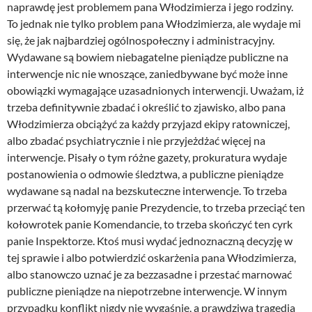
naprawdę jest problemem pana Włodzimierza i jego rodziny.
To jednak nie tylko problem pana Włodzimierza, ale wydaje mi
się, że jak najbardziej ogólnospołeczny i administracyjny.
Wydawane są bowiem niebagatelne pieniądze publiczne na
interwencje nic nie wnoszące, zaniedbywane być może inne
obowiązki wymagające uzasadnionych interwencji. Uważam, iż
trzeba definitywnie zbadać i określić to zjawisko, albo pana
Włodzimierza obciążyć za każdy przyjazd ekipy ratowniczej,
albo zbadać psychiatrycznie i nie przyjeżdżać więcej na
interwencje. Pisały o tym różne gazety, prokuratura wydaje
postanowienia o odmowie śledztwa, a publiczne pieniądze
wydawane są nadal na bezskuteczne interwencje. To trzeba
przerwać tą kołomyję panie Prezydencie, to trzeba przeciąć ten
kołowrotek panie Komendancie, to trzeba skończyć ten cyrk
panie Inspektorze. Ktoś musi wydać jednoznaczną decyzję w
tej sprawie i albo potwierdzić oskarżenia pana Włodzimierza,
albo stanowczo uznać je za bezzasadne i przestać marnować
publiczne pieniądze na niepotrzebne interwencje. W innym
przypadku konflikt nigdy nie wygaśnie, a prawdziwa tragedia