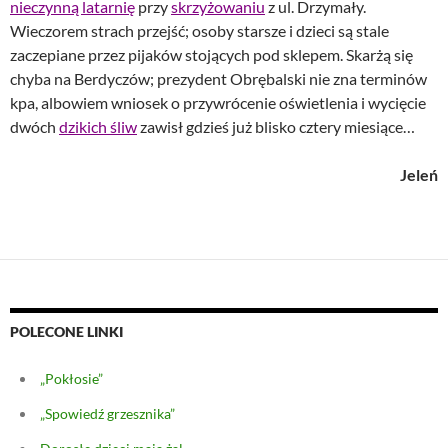
nieczynną latarnię
przy
skrzyżowaniu
z ul. Drzymały.
Wieczorem strach przejść; osoby starsze i dzieci są stale
zaczepiane przez pijaków stojących pod sklepem. Skarżą się
chyba na Berdyczów; prezydent Obrębalski nie zna terminów
kpa, albowiem wniosek o przywrócenie oświetlenia i wycięcie
dwóch
dzikich śliw
zawisł gdzieś już blisko cztery miesiące…
Jeleń
POLECONE LINKI
„Pokłosie”
„Spowiedź grzesznika”