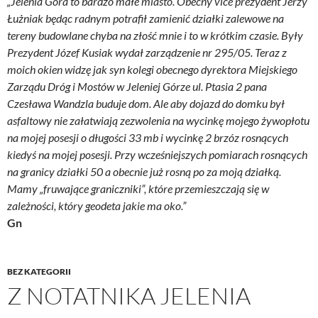
„Jelenia Góra to bardzo małe miasto. Obecny vice prezydent Jerzy
Łużniak będąc radnym potrafił zamienić działki zalewowe na
tereny budowlane chyba na złość mnie i to w krótkim czasie. Były
Prezydent Józef Kusiak wydał zarządzenie nr 295/05. Teraz z
moich okien widzę jak syn kolegi obecnego dyrektora Miejskiego
Zarządu Dróg i Mostów w Jeleniej Górze ul. Ptasia 2 pana
Czesława Wandzla buduje dom. Ale aby dojazd do domku był
asfaltowy nie załatwiają zezwolenia na wycinkę mojego żywopłotu
na mojej posesji o długości 33 mb i wycinkę 2 brzóz rosnących
kiedyś na mojej posesji. Przy wcześniejszych pomiarach rosnących
na granicy działki 50 a obecnie już rosną po za moją działką.
Mamy „fruwające graniczniki”, które przemieszczają się w
zależności, który geodeta jakie ma oko.”
Gn
BEZ KATEGORII
Z NOTATNIKA JELENIA