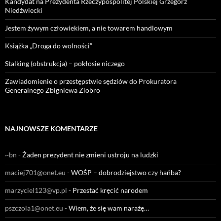
Kandydat na Prezydenta Rzeczypospolitej Polskiej Grzegorz
Niedźwiecki
Jestem żywym człowiekiem, a nie towarem handlowym
Książka „Droga do wolności”
Stalking (obstrukcja) – pokłosie niczego
Zawiadomienie o przestępstwie sędziów do Prokuratora
Generalnego Zbigniewa Ziobro
NAJNOWSZE KOMENTARZE
~bn
-
Żaden prezydent nie zmieni ustroju na ludzki
maciej701@onet.eu
-
WOŚP – dobrodziejstwo czy hańba?
marzyciel123@vp.pl
-
Przestać kręcić narodem
pszczola1@onet.eu
-
Wiem, że się wam narażę…