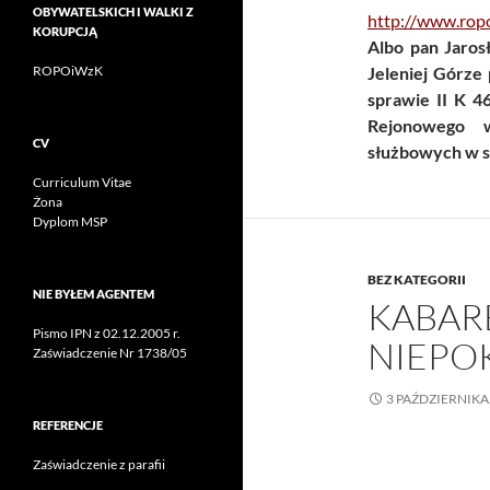
OBYWATELSKICH I WALKI Z
http://www.rop
KORUPCJĄ
Albo pan Jaros
Jeleniej Górze
ROPOiWzK
sprawie II K 4
Rejonowego w
CV
służbowych w s
Curriculum Vitae
Żona
Dyplom MSP
BEZ KATEGORII
NIE BYŁEM AGENTEM
KABAR
Pismo IPN z 02.12.2005 r.
NIEPO
Zaświadczenie Nr 1738/05
3 PAŹDZIERNIKA
REFERENCJE
Zaświadczenie z parafii