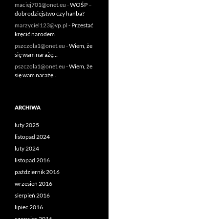
maciej701@onet.eu
-
WOŚP –
dobrodziejstwo czy hańba?
marzyciel123@vp.pl
-
Przestać
kręcić narodem
pszczola1@onet.eu
-
Wiem, że
się wam narażę…
pszczola1@onet.eu
-
Wiem, że
się wam narażę…
ARCHIWA
luty 2025
listopad 2024
luty 2024
listopad 2016
październik 2016
wrzesień 2016
sierpień 2016
lipiec 2016
czerwiec 2016