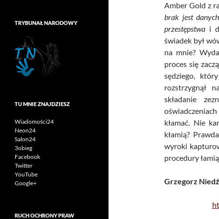
Amber Gold z raż
brak jest danych
TRYBUNAŁ NARODOWY
przestępstwa
i d
świadek był wów
na mnie? Wydaj
proces się zaczą
sędziego, któr
rozstrzygnął 
składanie ze
TU MNIE ZNAJDZIESZ
oświadczeniach
kłamać. Nie ka
Wiadomości24
Neon24
kłamią? Prawda 
Salon24
wyroki kapturow
3obieg
procedury łamią
Facebook
Twitter
YouTube
Grzegorz Niedź
Google+
ht
RUCH OCHRONY PRAW