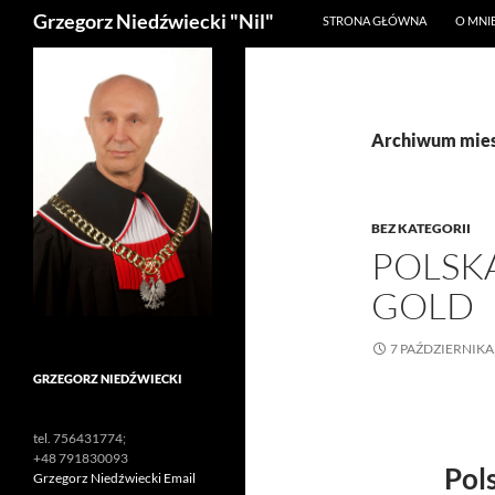
Szukaj
Grzegorz Niedźwiecki "Nil"
STRONA GŁÓWNA
O MNI
Archiwum miesi
BEZ KATEGORII
POLSKA
GOLD
7 PAŹDZIERNIKA
GRZEGORZ NIEDŹWIECKI
tel. 756431774;
+48 791830093
Pol
Grzegorz Niedźwiecki Email