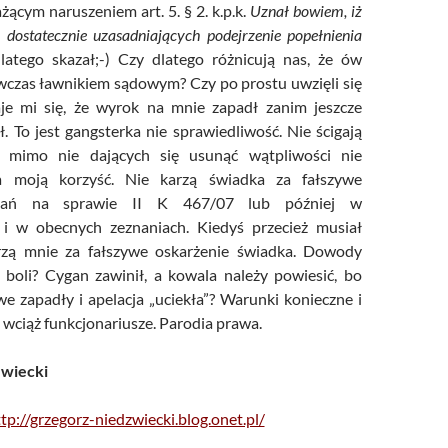
ącym naruszeniem art. 5. § 2. k.p.k.
Uznał bowiem, iż
 dostatecznie uzasadniających podejrzenie popełnienia
latego skazał;-) Czy dlatego różnicują nas, że ów
czas ławnikiem sądowym? Czy po prostu uwzięli się
e mi się, że wyrok na mnie zapadł zanim jeszcze
ł. To jest gangsterka nie sprawiedliwość. Nie ścigają
y mimo nie dających się usunąć wątpliwości nie
na moją korzyść. Nie karzą świadka za fałszywe
znań na sprawie II K 467/07 lub później w
 i w obecnych zeznaniach. Kiedyś przecież musiał
rzą mnie za fałszywe oskarżenie świadka. Dowody
boli? Cygan zawinił, a kowala należy powiesić, bo
e zapadły i apelacja „uciekła”? Warunki konieczne i
 wciąż funkcjonariusze. Parodia prawa.
wiecki
tp://grzegorz-niedzwiecki.blog.onet.pl/