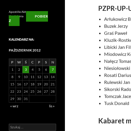
PZPR-UP-
Apostille Aktu
POBIER
Urodzienia
Arłukowicz B
Z
Buzek Jerzy
Graś Paweł
Kluzik-Rost
KALENDARZ NA:
Libicki Jan Fil
PAŹDZIERNIK 2012
Miodowicz K
Nałęcz Toma
P
W
Ś
C
P
S
N
Niesiołowski
1
2
3
4
5
6
7
Rosati Dariu
8
9
10
11
12
13
14
Rulewski Jan
15
16
17
18
19
20
21
Sikorski Rad
22
23
24
25
26
27
28
Tomczak Jac
29
30
31
Tusk Donald
« wrz
lis »
Kabaret m
Szukaj: