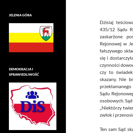
JELENIA GÓRA
Dzisiaj teścio
435/12 Sądu R
zaskarżone po
Rejonowej w Jel
fałszywego skła
się i dostarczy
czynności dowod
DEMOKRACJA I
czy to świade
SPRAWIEDLIWOŚĆ
skazany. Nie 
przekłamanego 
Sądu Rejonowego
osobowych. Sąd 
„Niektórzy twie
zwłok i przenosi
Ten sam Sąd ska