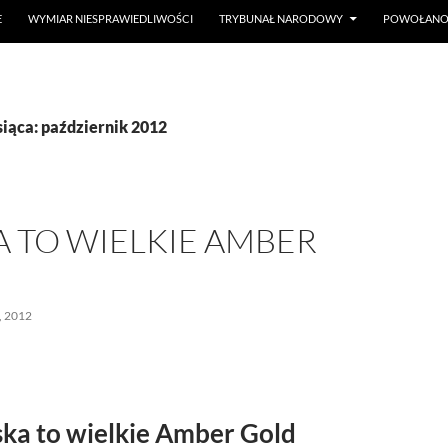
E
WYMIAR NIESPRAWIEDLIWOŚCI
TRYBUNAŁ NARODOWY
POWOŁANO 
ąca: październik 2012
 TO WIELKIE AMBER
, 2012
ska to wielkie Amber Gold