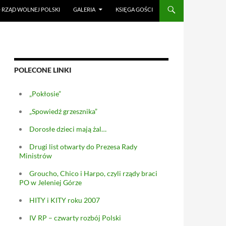
RZĄD WOLNEJ POLSKI
GALERIA
KSIĘGA GOŚCI
POLECONE LINKI
„Pokłosie”
„Spowiedź grzesznika”
Dorosłe dzieci mają żal…
Drugi list otwarty do Prezesa Rady
Ministrów
Groucho, Chico i Harpo, czyli rządy braci
PO w Jeleniej Górze
HITY i KITY roku 2007
IV RP – czwarty rozbój Polski