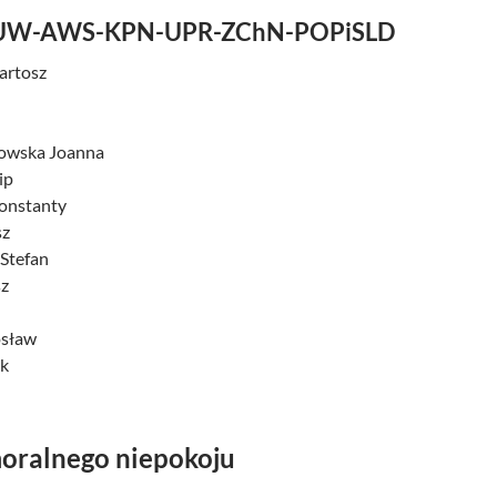
UW-AWS-KPN-UPR-ZChN-POPiSLD
artosz
kowska Joanna
ip
onstanty
sz
 Stefan
sz
osław
ek
oralnego niepokoju