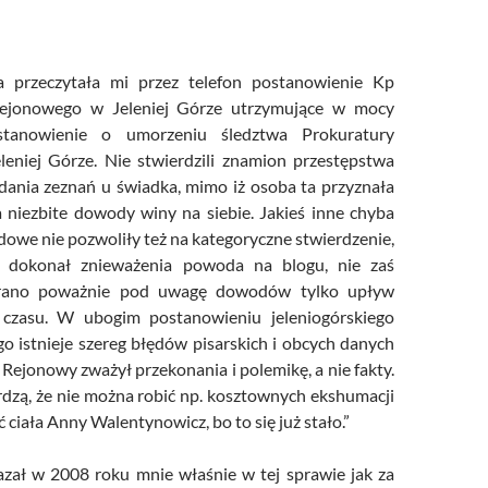
wa przeczytała mi przez telefon postanowienie Kp
ejonowego w Jeleniej Górze utrzymujące w mocy
stanowienie o umorzeniu śledztwa Prokuratury
eniej Górze. Nie stwierdzili znamion przestępstwa
dania zeznań u świadka, mimo iż osoba ta przyznała
ła niezbite dowody winy na siebie. Jakieś inne chyba
owe nie pozwoliły też na kategoryczne stwierdzenie,
k dokonał znieważenia powoda na blogu, nie zaś
brano poważnie pod uwagę dowodów tylko upływ
czasu. W ubogim postanowieniu jeleniogórskiego
 istnieje szereg błędów pisarskich i obcych danych
Rejonowy zważył przekonania i polemikę, a nie fakty.
rdzą, że nie można robić np. kosztownych ekshumacji
ć ciała Anny Walentynowicz, bo to się już stało.”
zał w 2008 roku mnie właśnie w tej sprawie jak za