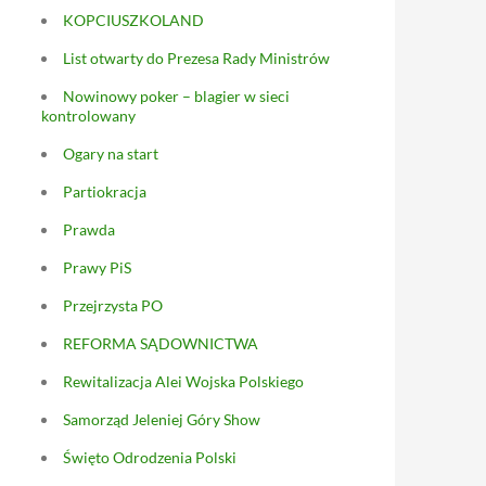
KOPCIUSZKOLAND
List otwarty do Prezesa Rady Ministrów
Nowinowy poker – blagier w sieci
kontrolowany
Ogary na start
Partiokracja
Prawda
Prawy PiS
Przejrzysta PO
REFORMA SĄDOWNICTWA
Rewitalizacja Alei Wojska Polskiego
Samorząd Jeleniej Góry Show
Święto Odrodzenia Polski