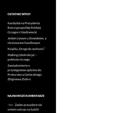
OSTATNIE WPISY
Kandydat na Prezydenta
Rzeczypospolitej Polskiej
Grzegorz Niedźwiecki
Jestem żywym człowiekiem, a
nie towarem handlowym
Książka „Droga do wolności”
Stalking (obstrukcja) –
pokłosie niczego
Zawiadomienie o
przestępstwie sędziów do
Prokuratora Generalnego
Zbigniewa Ziobro
NAJNOWSZE KOMENTARZE
~bn
-
Żaden prezydent nie
zmieni ustroju na ludzki