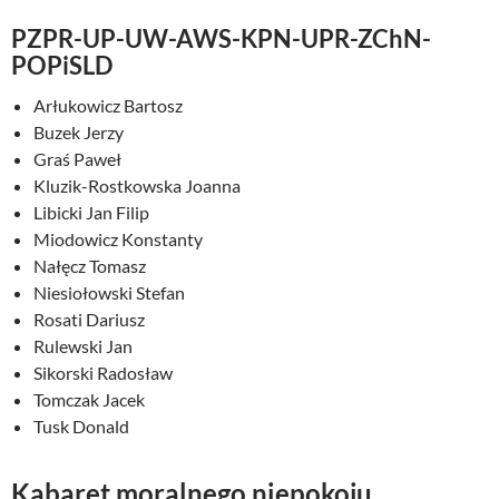
PZPR-UP-UW-AWS-KPN-UPR-ZChN-
POPiSLD
Arłukowicz Bartosz
Buzek Jerzy
Graś Paweł
Kluzik-Rostkowska Joanna
Libicki Jan Filip
Miodowicz Konstanty
Nałęcz Tomasz
Niesiołowski Stefan
Rosati Dariusz
Rulewski Jan
Sikorski Radosław
Tomczak Jacek
Tusk Donald
Kabaret moralnego niepokoju