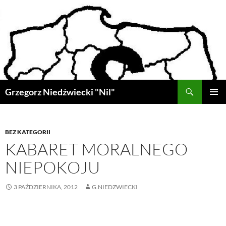
Przejdź
do
treści
Szukaj
Grzegorz Niedźwiecki "Nil"
MENU
GŁÓWN
BEZ KATEGORII
KABARET MORALNEGO
NIEPOKOJU
3 PAŹDZIERNIKA, 2012
G.NIEDZWIECKI