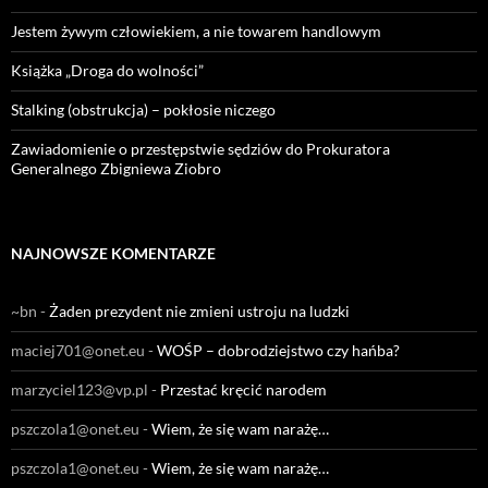
Jestem żywym człowiekiem, a nie towarem handlowym
Książka „Droga do wolności”
Stalking (obstrukcja) – pokłosie niczego
Zawiadomienie o przestępstwie sędziów do Prokuratora
Generalnego Zbigniewa Ziobro
NAJNOWSZE KOMENTARZE
~bn
-
Żaden prezydent nie zmieni ustroju na ludzki
maciej701@onet.eu
-
WOŚP – dobrodziejstwo czy hańba?
marzyciel123@vp.pl
-
Przestać kręcić narodem
pszczola1@onet.eu
-
Wiem, że się wam narażę…
pszczola1@onet.eu
-
Wiem, że się wam narażę…