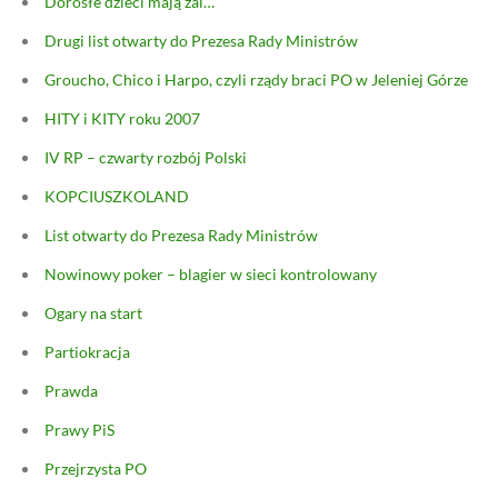
Dorosłe dzieci mają żal…
Drugi list otwarty do Prezesa Rady Ministrów
Groucho, Chico i Harpo, czyli rządy braci PO w Jeleniej Górze
HITY i KITY roku 2007
IV RP – czwarty rozbój Polski
KOPCIUSZKOLAND
List otwarty do Prezesa Rady Ministrów
Nowinowy poker – blagier w sieci kontrolowany
Ogary na start
Partiokracja
Prawda
Prawy PiS
Przejrzysta PO