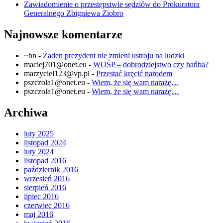
Zawiadomienie o przestępstwie sędziów do Prokuratora
Generalnego Zbigniewa Ziobro
Najnowsze komentarze
~bn
-
Żaden prezydent nie zmieni ustroju na ludzki
maciej701@onet.eu
-
WOŚP – dobrodziejstwo czy hańba?
marzyciel123@vp.pl
-
Przestać kręcić narodem
pszczola1@onet.eu
-
Wiem, że się wam narażę…
pszczola1@onet.eu
-
Wiem, że się wam narażę…
Archiwa
luty 2025
listopad 2024
luty 2024
listopad 2016
październik 2016
wrzesień 2016
sierpień 2016
lipiec 2016
czerwiec 2016
maj 2016