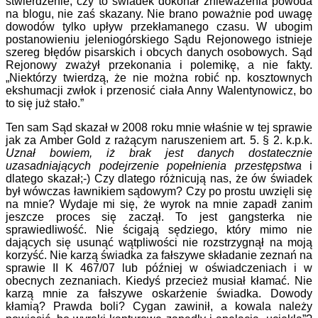
stwierdzenie, czy to świadek dokonał znieważenia powoda
na blogu, nie zaś skazany. Nie brano poważnie pod uwagę
dowodów tylko upływ przekłamanego czasu. W ubogim
postanowieniu jeleniogórskiego Sądu Rejonowego istnieje
szereg błędów pisarskich i obcych danych osobowych. Sąd
Rejonowy zważył przekonania i polemikę, a nie fakty.
„Niektórzy twierdzą, że nie można robić np. kosztownych
ekshumacji zwłok i przenosić ciała Anny Walentynowicz, bo
to się już stało.”
Ten sam Sąd skazał w 2008 roku mnie właśnie w tej sprawie
jak za Amber Gold z rażącym naruszeniem art. 5. § 2. k.p.k.
Uznał bowiem, iż brak jest danych dostatecznie
uzasadniających podejrzenie popełnienia przestępstwa
i
dlatego skazał;-) Czy dlatego różnicują nas, że ów świadek
był wówczas ławnikiem sądowym? Czy po prostu uwzięli się
na mnie? Wydaje mi się, że wyrok na mnie zapadł zanim
jeszcze proces się zaczął. To jest gangsterka nie
sprawiedliwość. Nie ścigają sędziego, który mimo nie
dających się usunąć wątpliwości nie rozstrzygnął na moją
korzyść. Nie karzą świadka za fałszywe składanie zeznań na
sprawie II K 467/07 lub później w oświadczeniach i w
obecnych zeznaniach. Kiedyś przecież musiał kłamać. Nie
karzą mnie za fałszywe oskarżenie świadka. Dowody
kłamią? Prawda boli? Cygan zawinił, a kowala należy