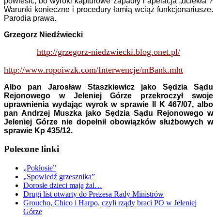
powiesić, bo wyroki kapturowe zapadły i apelacja „uciekła”?
Warunki konieczne i procedury łamią wciąż funkcjonariusze.
Parodia prawa.
Grzegorz Niedźwiecki
http://grzegorz-niedzwiecki.blog.onet.pl/
http://www.ropoiwzk.com/Interwencje/mBank.mht
Albo pan Jarosław Staszkiewicz jako Sędzia Sądu
Rejonowego w Jeleniej Górze przekroczył swoje
uprawnienia wydając wyrok w sprawie II K 467/07, albo
pan Andrzej Muszka jako Sędzia Sądu Rejonowego w
Jeleniej Górze nie dopełnił obowiązków służbowych w
sprawie Kp 435/12.
Polecone linki
„Pokłosie”
„Spowiedź grzesznika”
Dorosłe dzieci mają żal…
Drugi list otwarty do Prezesa Rady Ministrów
Groucho, Chico i Harpo, czyli rządy braci PO w Jeleniej
Górze