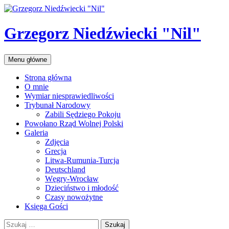
Przejdź
do
treści
Grzegorz Niedźwiecki "Nil"
Szukaj
Menu główne
Strona główna
O mnie
Wymiar niesprawiedliwości
Trybunał Narodowy
Zabili Sędziego Pokoju
Powołano Rząd Wolnej Polski
Galeria
Zdjęcia
Grecja
Litwa-Rumunia-Turcja
Deutschland
Węgry-Wrocław
Dzieciństwo i młodość
Czasy nowożytne
Księga Gości
Szukaj: