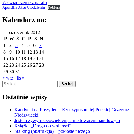
Zaświadczenie z parafii
Apostille Aktu Urodzienia
Pobierz
Kalendarz na:
październik 2012
P
W
Ś
C
P
S
N
1
2
3
4
5
6
7
8
9
10
11
12
13
14
15
16
17
18
19
20
21
22
23
24
25
26
27
28
29
30
31
« wrz
lis »
Szukaj:
Ostatnie wpisy
Kandydat na Prezydenta Rzeczypospolitej Polskiej Grzegorz
Niedźwiecki
Jestem żywym człowiekiem, a nie towarem handlowym
Książka „Droga do wolności”
Stalking (obstrukcja) – pokłosie niczego