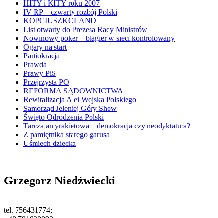
HITY i KITY roku 2007
IV RP – czwarty rozbój Polski
KOPCIUSZKOLAND
List otwarty do Prezesa Rady Ministrów
Nowinowy poker – blagier w sieci kontrolowany
Ogary na start
Partiokracja
Prawda
Prawy PiS
Przejrzysta PO
REFORMA SĄDOWNICTWA
Rewitalizacja Alei Wojska Polskiego
Samorząd Jeleniej Góry Show
Święto Odrodzenia Polski
Tarcza antyrakietowa – demokracja czy neodyktatura?
Z pamiętnika starego garusa
Uśmiech dziecka
Grzegorz Niedźwiecki
tel. 756431774;