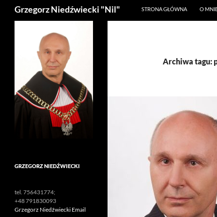
Szukaj
Grzegorz Niedźwiecki "Nil"
STRONA GŁÓWNA
O MNI
Archiwa tagu: 
GRZEGORZ NIEDŹWIECKI
tel. 756431774;
+48 791830093
Grzegorz Niedźwiecki Email