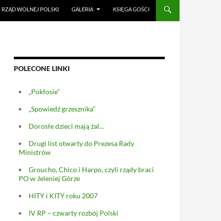
RZĄD WOLNEJ POLSKI
GALERIA
KSIĘGA GOŚCI
POLECONE LINKI
„Pokłosie”
„Spowiedź grzesznika”
Dorosłe dzieci mają żal…
Drugi list otwarty do Prezesa Rady
Ministrów
Groucho, Chico i Harpo, czyli rządy braci
PO w Jeleniej Górze
HITY i KITY roku 2007
IV RP – czwarty rozbój Polski