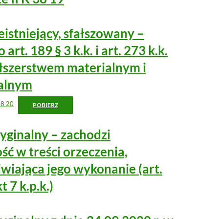
istniejący, sfałszowany –
art. 189 § 3 k.k. i art. 273 k.k.
ałszerstwem materialnym i
ualnym
38 20
POBIERZ
yginalny – zachodzi
ść w treści orzeczenia,
wiająca jego wykonanie (art.
t 7 k.p.k.)