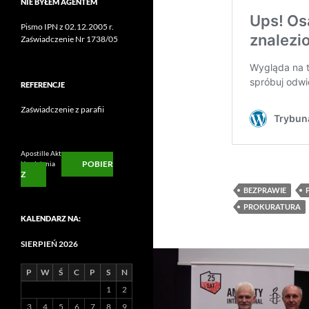
NIE BYŁEM AGENTEM
Pismo IPN z 02.12.2005 r.
Zaświadczenie Nr 1738/05
REFERENCJE
Zaświadczenie z parafii
Apostille Aktu
POBIER
Urodzienia
Z
BEZPRAWIE
PROKURATURA
KALENDARZ NA:
SIERPIEŃ 2026
P
W
Ś
C
P
S
N
1
2
3
4
5
6
7
8
9