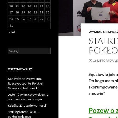
10
11
12
13
14
15
16
17
18
19
20
21
22
23
24
25
26
27
28
29
30
31
WYMIAR NIESPRA
« lut
STALKI
POKŁO
Szukaj:
16 LISTOPADA, 2
OSTATNIE WPISY
Sędziowie jelen
Kandydat na Prezydenta
Do kogo mam pi
Rzeczypospolitej Polskiej
skorumpowanej p
Grzegorz Niedźwiecki
zmowie?
Jestem żywym człowiekiem, a
nie towarem handlowym
Książka „Droga do wolności”
Pozew o 
Stalking (obstrukcja) –
pokłosie niczego