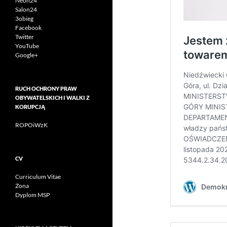
Neon24
Salon24
3obieg
Facebook
Twitter
YouTube
Google+
RUCH OCHRONY PRAW
OBYWATELSKICH I WALKI Z
KORUPCJĄ
ROPOiWzK
CV
Curriculum Vitae
Żona
Dyplom MSP