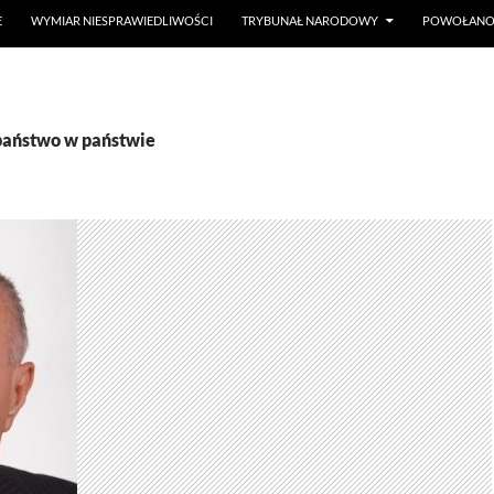
E
WYMIAR NIESPRAWIEDLIWOŚCI
TRYBUNAŁ NARODOWY
POWOŁANO 
państwo w państwie