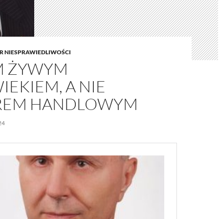
 NIESPRAWIEDLIWOŚCI
M ŻYWYM
EKIEM, A NIE
REM HANDLOWYM
24