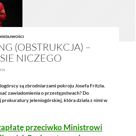
WIEDLIWOŚCI
NG (OBSTRUKCJA) –
SIE NICZEGO
016
iogórscy są zbrodniarzami pokroju Josefa Fritzla.
sać zawiadomienia o przestępstwach? Do
rokuratury jeleniogórskiej, która działa z nimi w
zapłatę przeciwko Ministrowi