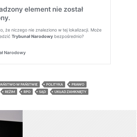
PAŃSTWO W PAŃSTWIE
POLITYKA
PRAWO
REŻIM
RPO
SĄD
UKŁAD ZAMKNIĘTY