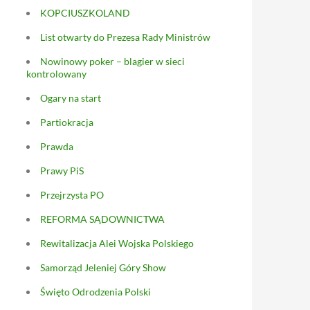
KOPCIUSZKOLAND
List otwarty do Prezesa Rady Ministrów
Nowinowy poker – blagier w sieci
kontrolowany
Ogary na start
Partiokracja
Prawda
Prawy PiS
Przejrzysta PO
REFORMA SĄDOWNICTWA
Rewitalizacja Alei Wojska Polskiego
Samorząd Jeleniej Góry Show
Święto Odrodzenia Polski