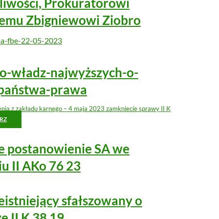
liwości, Prokuratorowi
emu Zbigniewowi Ziobro
ma-fbe-22-05-2023
do-władz-najwyższych-o-
państwa-prawa
nia z zakładu karnego – 4 maja 2023 zamkniecie sprawy II K
RZ
ne postanowienie SA we
u II AKo 76 23
istniejący sfałszowany o
e II K 38 19