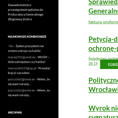
Sprawied
Zawiadomienie o
Generaln
przestępstwie sędziów do
Prokuratora Generalnego
Zbigniewa Ziobro
faktura-profor
Petycja-
NAJNOWSZE KOMENTARZE
ochronę-
~bn
-
Żaden prezydent nie
zmieni ustroju na ludzki
maciej701@onet.eu
-
WOŚP –
Świadectwo zwolnie
dobrodziejstwo czy hańba?
38 19
POBIE
marzyciel123@vp.pl
-
Przestać
kręcić narodem
Politycz
pszczola1@onet.eu
-
Wiem, że
się wam narażę…
Wrocławi
pszczola1@onet.eu
-
Wiem, że
się wam narażę…
Wyrok nie
ARCHIWA
sygnaturz