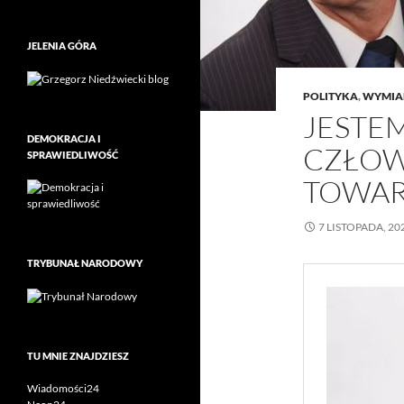
JELENIA GÓRA
POLITYKA
,
WYMIAR
JESTE
DEMOKRACJA I
CZŁOWI
SPRAWIEDLIWOŚĆ
TOWA
7 LISTOPADA, 20
TRYBUNAŁ NARODOWY
TU MNIE ZNAJDZIESZ
Wiadomości24