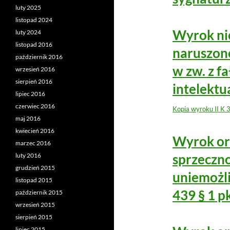
luty 2025
listopad 2024
Wyrok nie
luty 2024
listopad 2016
naruszono 
październik 2016
w zw. z f
wrzesień 2016
sierpień 2016
intelekt
lipiec 2016
czerwiec 2016
Kopia wyroku II K 
maj 2016
kwiecień 2016
Wyrok or
marzec 2016
sprzeczno
luty 2016
grudzień 2015
uniemożli
listopad 2015
439 § 1 pk
październik 2015
wrzesień 2015
sierpień 2015
lipiec 2015