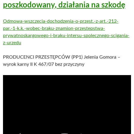
poszkodowany, działania na szkodę
Odmowa-wszczecia-dochodzenia-o-przest.-z-art.-212-
par.-1-k.k.-wobec-braku-znamion-przestepstwa-
prywatnoskargowego-i-braku-intersu-spolecznego-scigania-
z-urzedu
PRODUCENCI PRZESTĘPCÓW (PP1) Jelenia Gomora –
wyrok karny II K 467/07 bez przyczyny