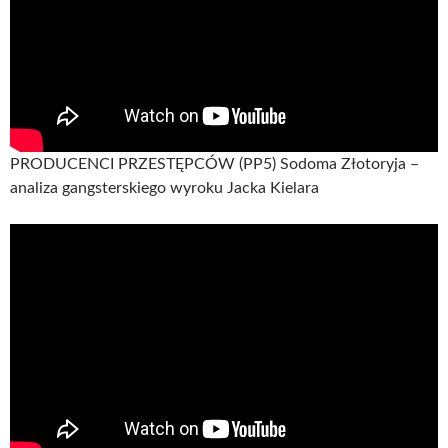
PRODUCENCI PRZESTĘPCÓW (PP5) Sodoma Złotoryja –
analiza gangsterskiego wyroku Jacka Kielara