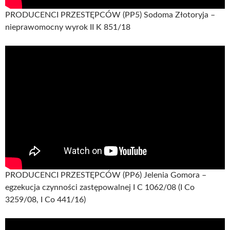
PRODUCENCI PRZESTĘPCÓW (PP5) Sodoma Złotoryja –
nieprawomocny wyrok II K 851/18
PRODUCENCI PRZESTĘPCÓW (PP6) Jelenia Gomora –
egzekucja czynności zastępowalnej I C 1062/08 (I Co
3259/08, I Co 441/16)