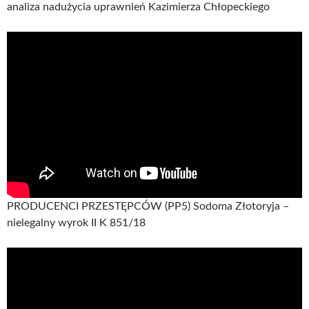
analiza nadużycia uprawnień Kazimierza Chłopeckiego
PRODUCENCI PRZESTĘPCÓW (PP5) Sodoma Złotoryja –
nielegalny wyrok II K 851/18