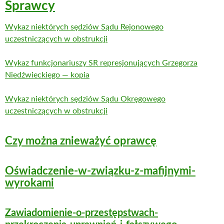
Sprawcy
Wykaz niektórych sędziów Sądu Rejonowego
uczestniczących w obstrukcji
Wykaz funkcjonariuszy SR represjonujących Grzegorza
Niedźwieckiego — kopia
Wykaz niektórych sędziów Sądu Okręgowego
uczestniczących w obstrukcji
Czy można znieważyć oprawcę
Oświadczenie-w-związku-z-mafijnymi-
wyrokami
Zawiadomienie-o-przestępstwach-