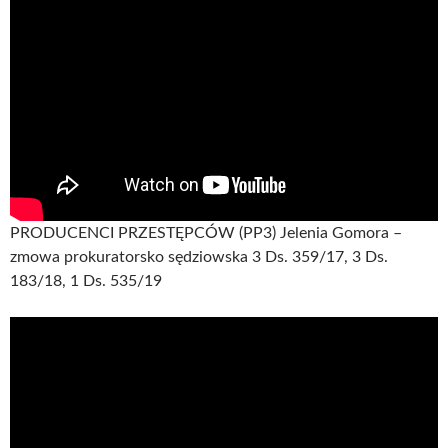
PRODUCENCI PRZESTĘPCÓW (PP3) Jelenia Gomora –
zmowa prokuratorsko sędziowska 3 Ds. 359/17, 3 Ds.
183/18, 1 Ds. 535/19