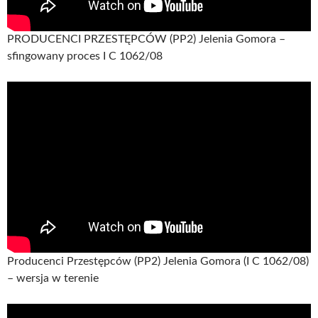
PRODUCENCI PRZESTĘPCÓW (PP2) Jelenia Gomora –
sfingowany proces I C 1062/08
Producenci Przestępców (PP2) Jelenia Gomora (I C 1062/08)
– wersja w terenie