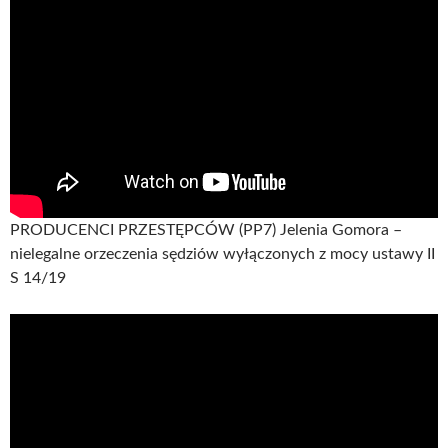
PRODUCENCI PRZESTĘPCÓW (PP7) Jelenia Gomora –
nielegalne orzeczenia sędziów wyłączonych z mocy ustawy II
S 14/19