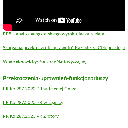
PP5 – analiza gangsterskiego wyroku Jacka Kielara
Skarga na przekroczenie uprawnień Kazimierza Chłopeckiego
Wniosek-do-Izby-Kontroli-Nadzwyczajnej
Przekroczenia-uprawnień-funkcjonariuszy
PR Ko 287.2020 PR w Jeleniej Górze
PR Ko 287.2020 PR w Legnicy
PR Ko 287.2020 PR Złotoryi