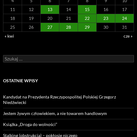
4
5
6
7
8
9
10
11
12
13
14
15
16
17
18
19
20
21
22
23
24
25
26
27
28
29
30
31
« kwi
cze »
Szukaj:
OSTATNIE WPISY
Kandydat na Prezydenta Rzeczypospolitej Polskiej Grzegorz
Niedźwiecki
Jestem żywym człowiekiem, a nie towarem handlowym
Książka „Droga do wolności”
Stalking (obstrukcja) – pokłosie niczego