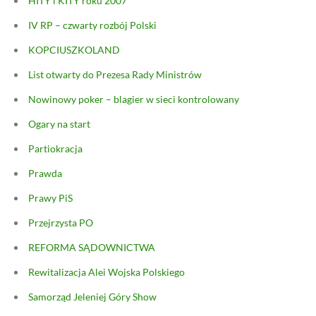
HITY i KITY roku 2007
IV RP – czwarty rozbój Polski
KOPCIUSZKOLAND
List otwarty do Prezesa Rady Ministrów
Nowinowy poker – blagier w sieci kontrolowany
Ogary na start
Partiokracja
Prawda
Prawy PiS
Przejrzysta PO
REFORMA SĄDOWNICTWA
Rewitalizacja Alei Wojska Polskiego
Samorząd Jeleniej Góry Show