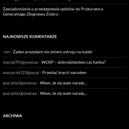
Zawiadomienie o przestępstwie sędziów do Prokuratora
Generalnego Zbigniewa Ziobro
NAJNOWSZE KOMENTARZE
~bn
-
Żaden prezydent nie zmieni ustroju na ludzki
maciej701@onet.eu
-
WOŚP – dobrodziejstwo czy hańba?
marzyciel123@vp.pl
-
Przestać kręcić narodem
pszczola1@onet.eu
-
Wiem, że się wam narażę…
pszczola1@onet.eu
-
Wiem, że się wam narażę…
ARCHIWA