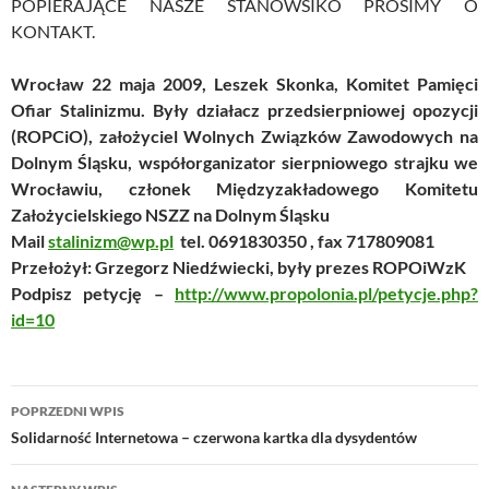
POPIERAJĄCE NASZE STANOWSIKO PROSIMY O
KONTAKT.
Wrocław 22 maja 2009, Leszek Skonka, Komitet Pamięci
Ofiar Stalinizmu. Były działacz przedsierpniowej opozycji
(ROPCiO), założyciel Wolnych Związków Zawodowych na
Dolnym Śląsku, współorganizator sierpniowego strajku we
Wrocławiu, członek Międzyzakładowego Komitetu
Założycielskiego NSZZ na Dolnym Śląsku
Mail
stalinizm@wp.pl
tel. 0691830350 , fax 717809081
Przełożył: Grzegorz Niedźwiecki, były prezes ROPOiWzK
Podpisz petycję –
http://www.propolonia.pl/petycje.php?
id=10
Nawigacja
POPRZEDNI WPIS
wpisu
Solidarność Internetowa – czerwona kartka dla dysydentów