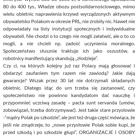
80 do 400 tys.. Władze obozu postsolidarnościowego, mimo
wielu obietnic naprawienia krzywd wyrządzonych aktywnym
obywatelsko Polakom w okresie PRL, nie zrobiły nic. Nawet nie
odpowiadały na listy instytucji społecznych i indywidualne
obywateli. Nie chodzi o to czego nie mogli załatwić, ale o to co
mogli, a nie chcieli np. zadość uczynienia moralnego.
Społeczeństwo słusznie traktuje ich jako oszustów, a
robotnicy manifestujący skandują „złodzieje”.
Czy ci, na których kolejny już raz Polacy mają głosować i
obdarzyć zaufaniem tym razem nie zawiodą? Jakie dają
gwarancje? Wszak przez 30 lat nie dotrzymali składanych
obietnic. Dlatego idąc do urn trzeba się zastanowić, czy
społeczeństwo nie powinno kandydatom dać nauczkę i
przypomnieć uczciwą zasadę – pacta sunt servanda (umów,
zobowiązań, trzeba dotrzymywać). Jest takie stare przysłowie
-”mądry Polak po szkodzie”, ale jest też druga część mówiąca, że
jeśli nie zmądrzeje, to „nowe przysłowie Polak sobie kupi, że
przed szkodą i po szkodzie głupi”. ORGANIZACJE I OSOBY