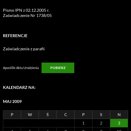
Pismo IPN z 02.12.2005 r.
Zaświadczenie Nr 1738/05
REFERENCJE
Zaświadczenie z parafii
POBIERZ
Apostille Aktu Urodzienia
KALENDARZ NA:
MAJ 2009
P
W
Ś
C
P
S
N
1
2
3