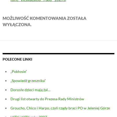
MOŻLIWOŚĆ KOMENTOWANIA ZOSTAŁA
WYŁĄCZONA.
POLECONE LINKI
„Pokłosie”
„Spowiedź grzesznika”
Dorosłe dzieci mają żal…
Drugi list otwarty do Prezesa Rady Ministrów
Groucho, Chico i Harpo, czyli rządy braci PO w Jeleniej Górze