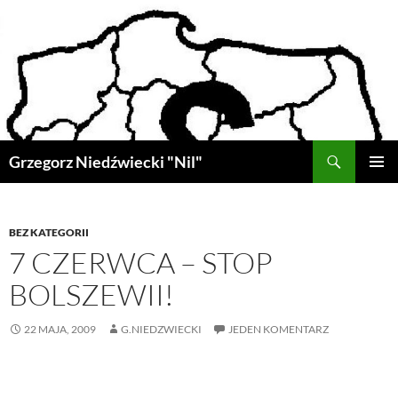
Przejdź
do
treści
Szukaj
Grzegorz Niedźwiecki "Nil"
MENU
GŁÓWN
BEZ KATEGORII
7 CZERWCA – STOP
BOLSZEWII!
22 MAJA, 2009
G.NIEDZWIECKI
JEDEN KOMENTARZ