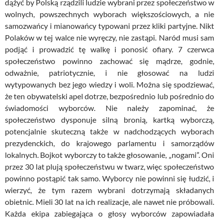
dążyć by Polską rządzili ludzie wybrani przez społeczeństwo w
wolnych, powszechnych wyborach większościowych, a nie
samozwańcy i mianowańcy typowani przez kliki partyjne. Nikt
Polaków w tej walce nie wyręczy, nie zastąpi. Naród musi sam
podjąć i prowadzić tę walkę i ponosić ofiary. 7 czerwca
społeczeństwo powinno zachować się mądrze, godnie,
odważnie, patriotycznie, i nie głosować na ludzi
wytypowanych bez jego wiedzy i woli. Można się spodziewać,
że ten obywatelski apel dotrze, bezpośrednio lub pośrednio do
świadomości wyborców. Nie należy zapominać, że
społeczeństwo dysponuje silną bronią, kartką wyborczą,
potencjalnie skuteczną także w nadchodzących wyborach
prezydenckich, do krajowego parlamentu i samorządów
lokalnych. Bojkot wyborczy to także głosowanie, „nogami”. Oni
przez 30 lat plują społeczeństwu w twarz, więc społeczeństwo
powinno postąpić tak samo. Wyborcy nie powinni się łudzić, i
wierzyć, że tym razem wybrani dotrzymają składanych
obietnic. Mieli 30 lat na ich realizacje, ale nawet nie próbowali.
Każda ekipa zabiegająca o głosy wyborców zapowiadała