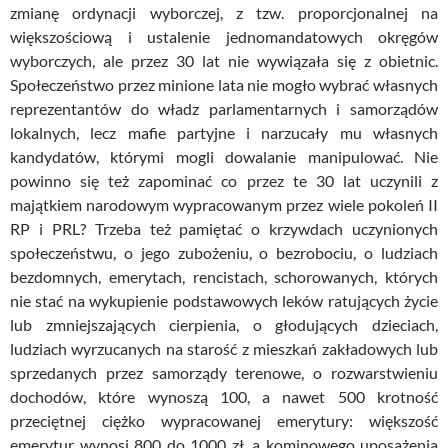
zmianę ordynacji wyborczej, z tzw. proporcjonalnej na
większościową i ustalenie jednomandatowych okręgów
wyborczych, ale przez 30 lat nie wywiązała się z obietnic.
Społeczeństwo przez minione lata nie mogło wybrać własnych
reprezentantów do władz parlamentarnych i samorządów
lokalnych, lecz mafie partyjne i narzucały mu własnych
kandydatów, którymi mogli dowalanie manipulować. Nie
powinno się też zapominać co przez te 30 lat uczynili z
majątkiem narodowym wypracowanym przez wiele pokoleń II
RP i PRL? Trzeba też pamiętać o krzywdach uczynionych
społeczeństwu, o jego zubożeniu, o bezrobociu, o ludziach
bezdomnych, emerytach, rencistach, schorowanych, których
nie stać na wykupienie podstawowych leków ratujących życie
lub zmniejszających cierpienia, o głodujących dzieciach,
ludziach wyrzucanych na starość z mieszkań zakładowych lub
sprzedanych przez samorządy terenowe, o rozwarstwieniu
dochodów, które wynoszą 100, a nawet 500 krotność
przeciętnej ciężko wypracowanej emerytury: większość
emerytur wynosi 800 do 1000 zł, a kominowego uposażenia