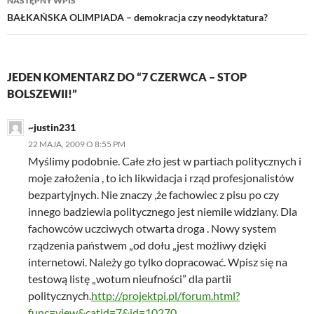
NASTĘPNY WPIS
BAŁKAŃSKA OLIMPIADA – demokracja czy neodyktatura?
JEDEN KOMENTARZ DO “7 CZERWCA – STOP
BOLSZEWII!”
~justin231
22 MAJA, 2009 O 8:55 PM
Myślimy podobnie. Całe zło jest w partiach politycznych i
moje założenia , to ich likwidacja i rząd profesjonalistów
bezpartyjnych. Nie znaczy ,że fachowiec z pisu po czy
innego badziewia politycznego jest niemile widziany. Dla
fachowców uczciwych otwarta droga . Nowy system
rządzenia państwem „od dołu „jest możliwy dzięki
internetowi. Należy go tylko dopracować. Wpisz się na
testową listę „wotum nieufności” dla partii
politycznych.
http://projektpi.pl/forum.html?
func=view&catid=7&id=10270