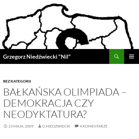
Przejdź
do
treści
Szukaj
Grzegorz Niedźwiecki "Nil"
MENU
GŁÓWN
BEZ KATEGORII
BAŁKAŃSKA OLIMPIADA –
DEMOKRACJA CZY
NEODYKTATURA?
23 MAJA, 2009
G.NIEDZWIECKI
4 KOMENTARZE