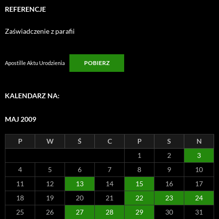
REFERENCJE
Zaświadczenie z parafii
POBIERZ
Apostille Aktu Urodzienia
KALENDARZ NA:
MAJ 2009
P
W
Ś
C
P
S
N
1
2
3
4
5
6
7
8
9
10
11
12
13
14
15
16
17
18
19
20
21
22
23
24
25
26
27
28
29
30
31