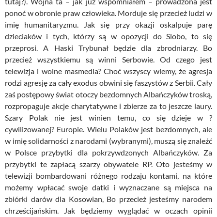
tutaj?). Wojna ta – jak już wspomniałem – prowadzona jest
ponoć w obronie
praw
człowieka. Morduje się przecież ludzi w
imię humanitaryzmu. Jak się przy okazji oskalpuje parę
dzieciaków i tych, którzy są w opozycji do
Slobo
, to się
przeprosi.
A Haski Trybunał będzie dla z
brodniarzy. B
o
przecież wszystkiemu są winni Serbowie. Od czego jest
telewizja i wolne masmedia? Choć wszyscy wiemy, że agresja
rodzi agresję za cały exodus obwini się faszystów z Serbii. Cały
zaś postępowy świat otoczy bezdomnych Albańczyków troską,
rozpropaguje akcje charytatywne i zbierze za to jeszcze laury.
Szary Polak nie jest winien temu, co się dzieje w ?
cywilizowanej? Europie. Wielu Polaków jest bezdomnych, ale
w imię solidarności z narodami (wybranymi), muszą się znaleźć
w Polsce przybytki dla pokrzywdzonych Albańczyków. Za
przybytki te zapłacą szarzy obywatele RP. Oto jesteśmy w
telewizji bombardowani różnego rodzaju kontami, na które
możemy wpłacać swoje datki i wyznaczane są miejsca na
zbiórki darów dla
Kosowian
, Bo przecież jesteśmy narodem
chrześcijańskim. Jak będziemy wyglądać w oczach opinii