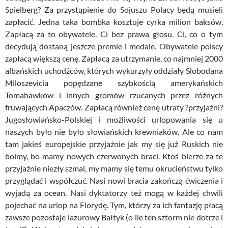
Spielberg
? Za przystąpienie do Sojuszu Polacy będą musieli
zapłacić. Jedna taka bombka kosztuje
cyrka
milion
baksów
.
Zapłacą za to obywatele. Ci bez prawa głosu. Ci, co o tym
decydują dostaną jeszcze premie i medale. Obywatele polscy
zapłacą większą cenę. Zapłacą za utrzymanie, co najmniej 2000
albańskich uchodźców, których wykurzyły oddziały
Slobodana
Miloszevicia
popędzane szybkością amerykańskich
Tomahawków i innych gromów rzucanych przez różnych
fruwających Apaczów. Zapłacą również cenę utraty ?przyjaźni?
Jugosłowiańsko-Polskiej i możliwości urlopowania się u
naszych było nie było słowiańskich krewniaków. Ale co nam
tam jakieś europejskie przyjaźnie jak my się już Ruskich nie
boimy, bo mamy nowych czerwonych braci. Ktoś bierze za te
przyjaźnie niezły
szmal
, my mamy się temu okrucieństwu tylko
przyglądać i współczuć. Nasi nowi bracia zakończą ćwiczenia i
wyjadą za ocean. Nasi dyktatorzy też mogą w każdej chwili
pojechać na urlop na Florydę. Tym, którzy za ich fantazję płacą
zawsze pozostaje lazurowy Bałtyk (o ile ten sztorm nie dotrze i