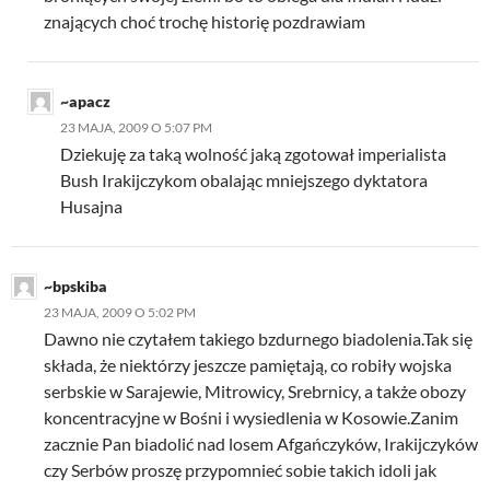
znających choć trochę historię pozdrawiam
~apacz
23 MAJA, 2009 O 5:07 PM
Dziekuję za taką wolność jaką zgotował imperialista
Bush Irakijczykom obalając mniejszego dyktatora
Husajna
~bpskiba
23 MAJA, 2009 O 5:02 PM
Dawno nie czytałem takiego bzdurnego biadolenia.Tak się
składa, że niektórzy jeszcze pamiętają, co robiły wojska
serbskie w Sarajewie, Mitrowicy, Srebrnicy, a także obozy
koncentracyjne w Bośni i wysiedlenia w Kosowie.Zanim
zacznie Pan biadolić nad losem Afgańczyków, Irakijczyków
czy Serbów proszę przypomnieć sobie takich idoli jak