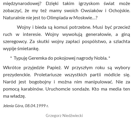
międzynarodowej? Dzięki takim igrzyskom świat może
zobaczyć, że my też mamy swoich Owsiaków i
Ochojskie
.
Naturalnie nie jest to Olimpiada w Moskwie…?
Wojny i bieda są komuś potrzebne. Musi być przecież
ruch w interesie. Wojny wywołują generałowie, a giną
szeregowcy. Za skutki wojny zapłaci pospólstwo, a szlachta
wypije śmietankę.
*
Typuję
Geremka
do pokojowej nagrody Nobla. *
Wkrótce przyjedzie Papież. W przyszłym roku są wybory
prezydenckie. Proletariusze wszystkich partii módlcie się.
Naród jest bogobojny i można nim manipulować. Nie za
pomocą karabinów. Uruchomcie sondaże. Kto ma media ten
ma
władzę.
Jelenia Góra, 08.04.1999
r.
Grzegorz
Niedźwiecki