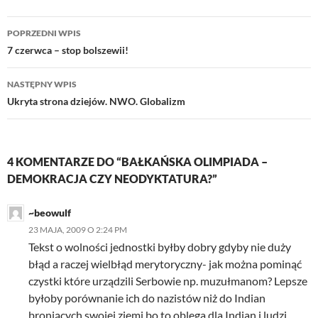
Nawigacja
POPRZEDNI WPIS
wpisu
7 czerwca – stop bolszewii!
NASTĘPNY WPIS
Ukryta strona dziejów. NWO. Globalizm
4 KOMENTARZE DO “BAŁKAŃSKA OLIMPIADA –
DEMOKRACJA CZY NEODYKTATURA?”
~beowulf
23 MAJA, 2009 O 2:24 PM
Tekst o wolności jednostki byłby dobry gdyby nie duży
błąd a raczej wielbłąd merytoryczny- jak można pominąć
czystki które urządzili Serbowie np. muzułmanom? Lepsze
byłoby porównanie ich do nazistów niż do Indian
broniących swojej ziemi bo to oblega dla Indian i ludzi