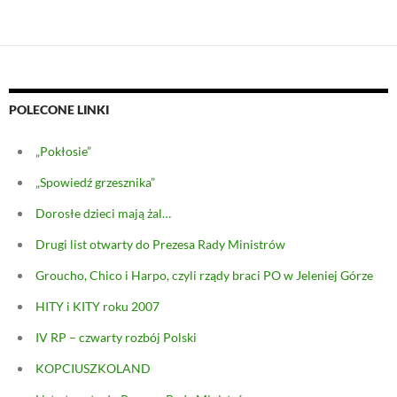
POLECONE LINKI
„Pokłosie”
„Spowiedź grzesznika”
Dorosłe dzieci mają żal…
Drugi list otwarty do Prezesa Rady Ministrów
Groucho, Chico i Harpo, czyli rządy braci PO w Jeleniej Górze
HITY i KITY roku 2007
IV RP – czwarty rozbój Polski
KOPCIUSZKOLAND