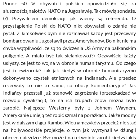
Ponoć 50 % obywateli polskich opowiedziało się za
słusznością nalotów NATO na Jugosławię. Tak mówią sondaże.
(?) Przywilejem demokracji jak wiemy są referenda. O
przystąpienie Polski do NATO nikt obywateli o zdanie nie
pytał. Z kimkolwiek bym nie rozmawiał każdy jest przeciwny
bombardowaniu Jugosławii przez Amerykanów. Bo nikt nie ma
chyba wątpliwości, że są to ćwiczenia US
Army
na bałkańskim
poligonie. A miało być tak sielankowo.(?) Oczywiście każdy
usłyszy, że jest to wojna w obronie humanitaryzmu. Od czego
jest
telewizornia
? Tak jak kiedyś w obronie humanitaryzmu
dokonywano czystek etnicznych na Indianach. Ale przecież
rezerwaty to nie to samo, co obozy koncentracyjne? Jak
Indiańcy
przestali już stanowić zagrożenie (przeszkadzać w
rozwoju cywilizacji), to na ich trupach znów można było
zarobić.
Najlepsze Westerny były z
Johnem
Waynem
.
Amerykanie umieją też robić
szmal
na porażkach. Jakże modny
jest w dalszym ciągu
Rambo
. Wietnamczyków przecież nie stać
na
hollywoodskie
projekcje, o tym jak wyrzynali w dżungli
obcego najeźdźcę. Być może i na tej wojnie zarobi kiedyś jakiś