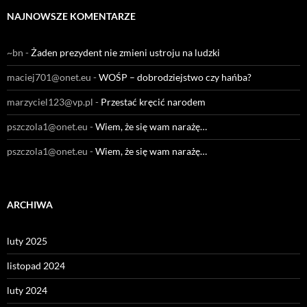
NAJNOWSZE KOMENTARZE
~bn
-
Żaden prezydent nie zmieni ustroju na ludzki
maciej701@onet.eu
-
WOŚP – dobrodziejstwo czy hańba?
marzyciel123@vp.pl
-
Przestać kręcić narodem
pszczola1@onet.eu
-
Wiem, że się wam narażę…
pszczola1@onet.eu
-
Wiem, że się wam narażę…
ARCHIWA
luty 2025
listopad 2024
luty 2024