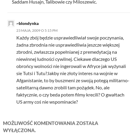
Saddam Husajn, Talibowie czy Miloszewic.
~blondynka
23 MAJA, 2009 O 5:15 PM
Każdy zbój będzie usprawiedliwiał swoje poczynania,
żadna zbrodnia nie usprawiedliwia jeszcze większej
zbrodni, zwłaszcza popełnianej z premedytacją na
niewinnej ludności cywilnej. Ciekawe dlaczego US
obrońcy wolności nie ingerowali w Afryce jak wyżynali
sie Tutsi i Tutu?Jakby nie złoty interes na wojnie w
Afganistanie, to by buszmeni ze swoją potegą militarno-
satelitarną dawno zrobili tam pożądek. No, ale
faktycznie, o czy beda potem filmy krecili? O gwałtach
US army coś nie wspominacie?
MOŻLIWOŚĆ KOMENTOWANIA ZOSTAŁA
WYŁĄCZONA.