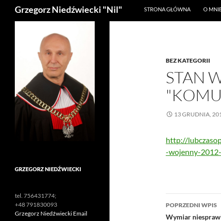
Szukaj
Grzegorz Niedźwiecki "Nil"
STRONA GŁÓWNA
O MNI
BEZ KATEGORII
STAN 
"KOMU
13 GRUDNIA, 20
http://lubczaso
-wojenny-2012
GRZEGORZ NIEDŹWIECKI
tel. 756431774;
Nawigacj
+48 791830093
POPRZEDNI WPIS
Grzegorz Niedźwiecki Email
wpisu
Wymiar niesprawi