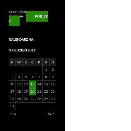
Apostille Aktu
POBIER
Urodzienia
Z
KALENDARZ NA:
GRUDZIEŃ 2012
P
W
Ś
C
P
S
N
1
2
3
4
5
6
7
8
9
10
11
12
13
14
15
16
17
18
19
20
21
22
23
24
25
26
27
28
29
30
31
« lis
maj »