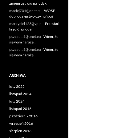
zmieni ustroju na ludzki
maciej701@onet.eu
-
WOŚP –
dobrodziejstwo czy hańba?
marzyciel123@vp.pl
-
Przestać
kręcić narodem
pszczola1@onet.eu
-
Wiem, że
się wam narażę…
pszczola1@onet.eu
-
Wiem, że
się wam narażę…
ARCHIWA
luty 2025
listopad 2024
luty 2024
listopad 2016
październik 2016
wrzesień 2016
sierpień 2016