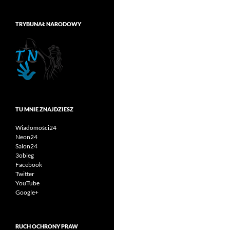
TRYBUNAŁ NARODOWY
TU MNIE ZNAJDZIESZ
Wiadomości24
Neon24
Salon24
3obieg
Facebook
Twitter
YouTube
Google+
RUCH OCHRONY PRAW