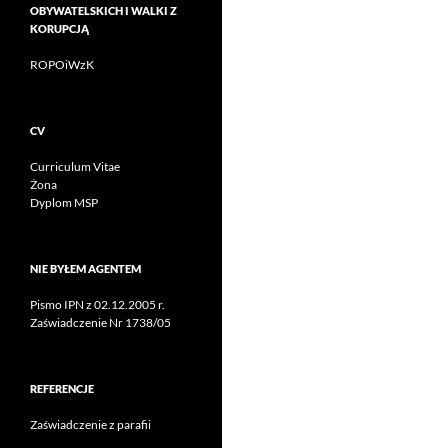
OBYWATELSKICH I WALKI Z
KORUPCJĄ
ROPOiWzK
CV
Curriculum Vitae
Żona
Dyplom MSP
NIE BYŁEM AGENTEM
Pismo IPN z 02.12.2005 r.
Zaświadczenie Nr 1738/05
REFERENCJE
Zaświadczenie z parafii