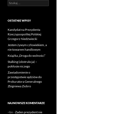
Szukaj:
OSTATNIE WPISY
Kandydat na Prezydenta
Rzeczypospolitej Polskiej
Grzegorz Niedźwiecki
Jestem żywym człowiekiem, a
nie towarem handlowym
Książka „Droga do wolności”
Stalking (obstrukcja) –
pokłosie niczego
Zawiadomienie o
przestępstwie sędziów do
Prokuratora Generalnego
Zbigniewa Ziobro
NAJNOWSZE KOMENTARZE
~bn
-
Żaden prezydent nie