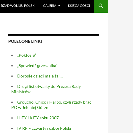
RZĄD WOLNEJ POLSKI
GALERIA
KSIĘGA GOŚCI
POLECONE LINKI
„Pokłosie”
„Spowiedź grzesznika”
Dorosłe dzieci mają żal…
Drugi list otwarty do Prezesa Rady
Ministrów
Groucho, Chico i Harpo, czyli rządy braci
PO w Jeleniej Górze
HITY i KITY roku 2007
IV RP – czwarty rozbój Polski