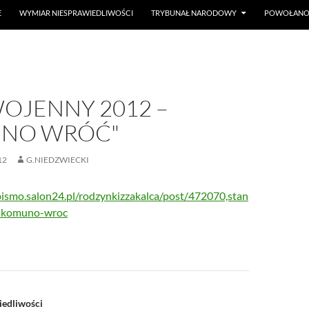
E
WYMIAR NIESPRAWIEDLIWOŚCI
TRYBUNAŁ NARODOWY
POWOŁANO 
WOJENNY 2012 –
NO WRÓĆ"
12
G.NIEDZWIECKI
pismo.salon24.pl/rodzynkizzakalca/post/472070,stan
-komuno-wroc
a
edliwości