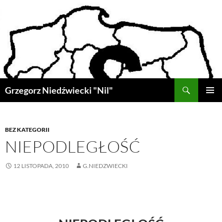
Przejdź
do
treści
Szukaj
Grzegorz Niedźwiecki "Nil"
MENU
GŁÓWN
BEZ KATEGORII
NIEPODLEGŁOŚĆ
12 LISTOPADA, 2010
G.NIEDZWIECKI