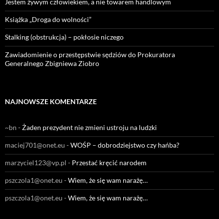
Jestem żywym człowiekiem, a nie towarem handlowym
Książka „Droga do wolności”
Stalking (obstrukcja) – pokłosie niczego
Zawiadomienie o przestępstwie sędziów do Prokuratora
Generalnego Zbigniewa Ziobro
NAJNOWSZE KOMENTARZE
~bn
-
Żaden prezydent nie zmieni ustroju na ludzki
maciej701@onet.eu
-
WOŚP – dobrodziejstwo czy hańba?
marzyciel123@vp.pl
-
Przestać kręcić narodem
pszczola1@onet.eu
-
Wiem, że się wam narażę…
pszczola1@onet.eu
-
Wiem, że się wam narażę…