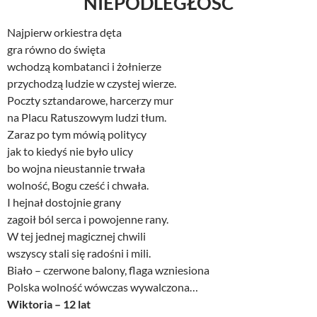
NIEPODLEGŁOŚĆ
Najpierw orkiestra dęta
gra równo do święta
wchodzą kombatanci i żołnierze
przychodzą ludzie w czystej wierze.
Poczty sztandarowe, harcerzy mur
na Placu Ratuszowym ludzi tłum.
Zaraz po tym mówią politycy
jak to kiedyś nie było ulicy
bo wojna nieustannie trwała
wolność, Bogu cześć i chwała.
I hejnał dostojnie grany
zagoił ból serca i powojenne rany.
W tej jednej magicznej chwili
wszyscy stali się radośni i mili.
Biało – czerwone balony, flaga wzniesiona
Polska wolność wówczas wywalczona…
Wiktoria – 12 lat