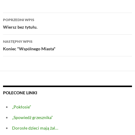
Nawigacja
POPRZEDNI WPIS
wpisu
Wiersz bez tytułu.
NASTĘPNY WPIS
Koniec "Wspólnego Miasta"
POLECONE LINKI
„Pokłosie”
„Spowiedź grzesznika”
Dorosłe dzieci mają żal…