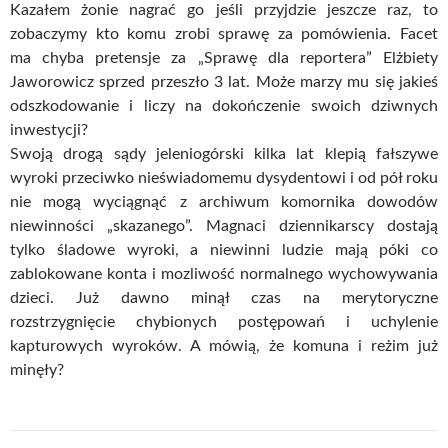
Kazałem żonie nagrać go jeśli przyjdzie jeszcze raz, to
zobaczymy kto komu zrobi sprawę za pomówienia. Facet
ma chyba pretensje za „Sprawę dla reportera” Elżbiety
Jaworowicz sprzed przeszło 3 lat. Może marzy mu się jakieś
odszkodowanie i liczy na dokończenie swoich dziwnych
inwestycji?
Swoją drogą sądy jeleniogórski kilka lat klepią fałszywe
wyroki przeciwko nieświadomemu dysydentowi i od pół roku
nie mogą wyciągnąć z archiwum komornika dowodów
niewinności „skazanego”. Magnaci dziennikarscy dostają
tylko śladowe wyroki, a niewinni ludzie mają póki co
zablokowane konta i mozliwość normalnego wychowywania
dzieci. Już dawno minął czas na merytoryczne
rozstrzygnięcie chybionych postępowań i uchylenie
kapturowych wyroków. A mówią, że komuna i reżim już
minęły?
Nawigacja