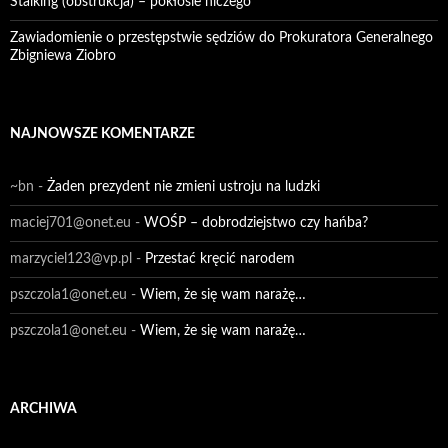
Stalking (obstrukcja) – pokłosie niczego
Zawiadomienie o przestępstwie sędziów do Prokuratora Generalnego
Zbigniewa Ziobro
NAJNOWSZE KOMENTARZE
~bn
-
Żaden prezydent nie zmieni ustroju na ludzki
maciej701@onet.eu
-
WOŚP – dobrodziejstwo czy hańba?
marzyciel123@vp.pl
-
Przestać kręcić narodem
pszczola1@onet.eu
-
Wiem, że się wam narażę…
pszczola1@onet.eu
-
Wiem, że się wam narażę…
ARCHIWA