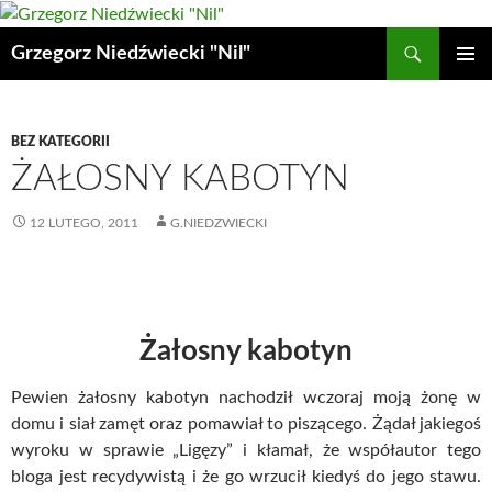
Przejdź
do
Szukaj
Grzegorz Niedźwiecki "Nil"
treści
MENU
GŁÓWN
BEZ KATEGORII
ŻAŁOSNY KABOTYN
12 LUTEGO, 2011
G.NIEDZWIECKI
Żałosny kabotyn
Pewien żałosny kabotyn nachodził wczoraj moją żonę w
domu i siał zamęt oraz pomawiał to piszącego. Żądał jakiegoś
wyroku w sprawie „Ligęzy” i kłamał, że współautor tego
bloga jest recydywistą i że go wrzucił kiedyś do jego stawu.