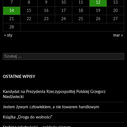
7
8
9
10
11
12
13
14
15
16
17
18
19
20
21
22
23
24
25
26
27
28
« sty
mar »
Szukaj:
OSTATNIE WPISY
Kandydat na Prezydenta Rzeczypospolitej Polskiej Grzegorz
Niedźwiecki
Jestem żywym człowiekiem, a nie towarem handlowym
Książka „Droga do wolności”