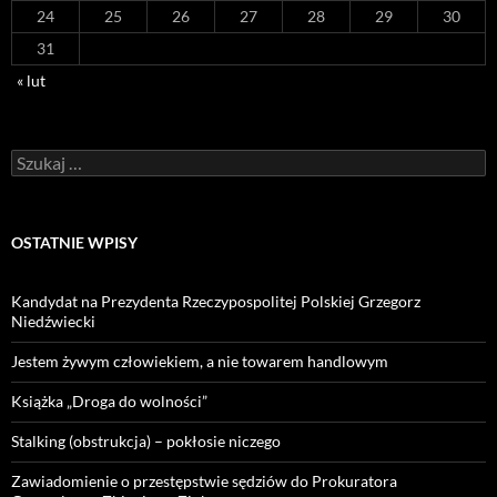
24
25
26
27
28
29
30
31
« lut
Szukaj:
OSTATNIE WPISY
Kandydat na Prezydenta Rzeczypospolitej Polskiej Grzegorz
Niedźwiecki
Jestem żywym człowiekiem, a nie towarem handlowym
Książka „Droga do wolności”
Stalking (obstrukcja) – pokłosie niczego
Zawiadomienie o przestępstwie sędziów do Prokuratora