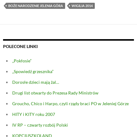
BOŻE NARODZENIE JELENIA GÓRA
WIGILIA 2014
POLECONE LINKI
„Pokłosie”
„Spowiedź grzesznika”
Dorosłe dzieci mają żal…
Drugi list otwarty do Prezesa Rady Ministrów
Groucho, Chico i Harpo, czyli rządy braci PO w Jeleniej Górze
HITY i KITY roku 2007
IV RP – czwarty rozbój Polski
KOPCIUSZKOLAND