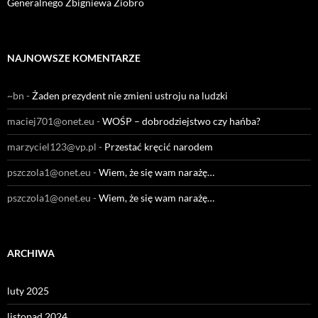
Generalnego Zbigniewa Ziobro
NAJNOWSZE KOMENTARZE
~bn
-
Żaden prezydent nie zmieni ustroju na ludzki
maciej701@onet.eu
-
WOŚP – dobrodziejstwo czy hańba?
marzyciel123@vp.pl
-
Przestać kręcić narodem
pszczola1@onet.eu
-
Wiem, że się wam narażę…
pszczola1@onet.eu
-
Wiem, że się wam narażę…
ARCHIWA
luty 2025
listopad 2024