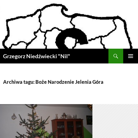
Przejdź
do
treści
Szukaj
Grzegorz Niedźwiecki "Nil"
MENU
GŁÓWN
Archiwa tagu: Boże Narodzenie Jelenia Góra