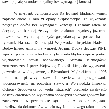
sowitą opłatę za urobek kopaliny bez wymaganej koncesji.
W myśl art. 32 Konstytucji RP Edward Mądracki winien
zapłacić około
1 mln zł
opłaty eksploatacyjnej za wykopanie
potężnych dołów bez wymaganej koncesji. Czekamy zatem na
decyzje, tym bardziej, że czynności te akurat przyniosły już temu
inwestorowi wymierną korzyść gospodarczą w postaci handlu
rybkami. Na razie Dolnośląski Wojewódzki Inspektor Nadzoru
Budowlanego uchylił na wniosek Adama Dudka decyzję PINB
legalizującą samowolę budowlaną Edwarda Mądrackiego w postaci
wybudowania stawu hodowlanego, Starosta Jeleniogórski
zmuszony został przez Wojewodę Dolnośląskiego do wygaszenia
pozwolenia wodnoprawnego Edwardowi Mądrackiemu z 1995
roku na pierwszy staw i zawieszenia postępowania
wodnoprawnego na pozostałe stawy, a Wojewódzki Inspektor
Ochrony Środowiska po wielu „strzałach” biednego myśliwego
odstąpił chwilowo od wykonania obowiązku nałożonego wcześniej
zarządzeniem w przedmiocie żądania od Aleksandra Bogdana
przedłożenia dokumentów w celu uzyskania nowego (aktualne jest