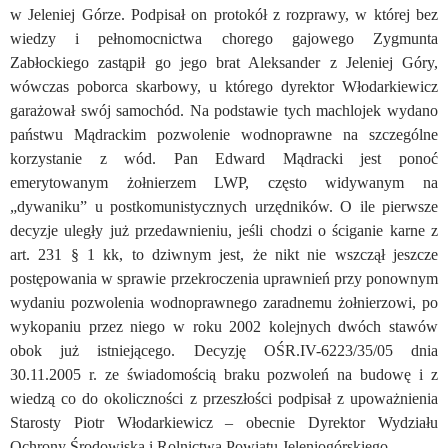
w Jeleniej Górze. Podpisał on protokół z rozprawy, w której bez
wiedzy i pełnomocnictwa chorego gajowego Zygmunta
Zabłockiego zastąpił go jego brat Aleksander z Jeleniej Góry,
wówczas poborca skarbowy, u którego dyrektor Włodarkiewicz
garażował swój samochód. Na podstawie tych machlojek wydano
państwu Mądrackim pozwolenie wodnoprawne na szczególne
korzystanie z wód. Pan Edward Mądracki jest ponoć
emerytowanym żołnierzem LWP, często widywanym na
„dywaniku” u postkomunistycznych urzędników. O ile pierwsze
decyzje uległy już przedawnieniu, jeśli chodzi o ściganie karne z
art. 231 § 1 kk, to dziwnym jest, że nikt nie wszczął jeszcze
postępowania w sprawie przekroczenia uprawnień przy ponownym
wydaniu pozwolenia wodnoprawnego zaradnemu żołnierzowi, po
wykopaniu przez niego w roku 2002 kolejnych dwóch stawów
obok już istniejącego. Decyzję OŚR.IV-6223/35/05 dnia
30.11.2005 r. ze świadomością braku pozwoleń na budowę i z
wiedzą co do okoliczności z przeszłości podpisał z upoważnienia
Starosty Piotr Włodarkiewicz – obecnie Dyrektor Wydziału
Ochrony Środowiska i Rolnictwa Powiatu Jeleniogórskiego.