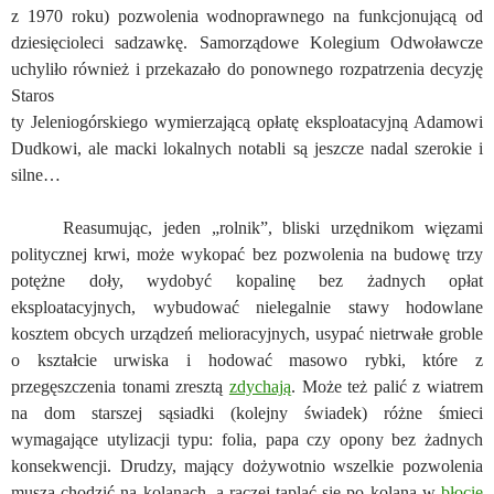
z 1970 roku) pozwolenia wodnoprawnego na funkcjonującą od
dziesięcioleci sadzawkę. Samorządowe Kolegium Odwoławcze
uchyliło również i przekazało do ponownego rozpatrzenia decyzję
Staros
ty Jeleniogórskiego wymierzającą opłatę eksploatacyjną Adamowi
Dudkowi, ale macki lokalnych notabli są jeszcze nadal szerokie i
silne…
Reasumując, jeden „rolnik”, bliski urzędnikom więzami
politycznej krwi, może wykopać bez pozwolenia na budowę trzy
potężne doły, wydobyć kopalinę bez żadnych opłat
eksploatacyjnych, wybudować nielegalnie stawy hodowlane
kosztem obcych urządzeń melioracyjnych, usypać nietrwałe groble
o kształcie urwiska i hodować masowo rybki, które z
przegęszczenia tonami zresztą
zdychają
. Może też palić z wiatrem
na dom starszej sąsiadki (kolejny świadek) różne śmieci
wymagające utylizacji typu: folia, papa czy opony bez żadnych
konsekwencji. Drudzy, mający dożywotnio wszelkie pozwolenia
muszą chodzić na kolanach, a raczej taplać się po kolana w
błocie