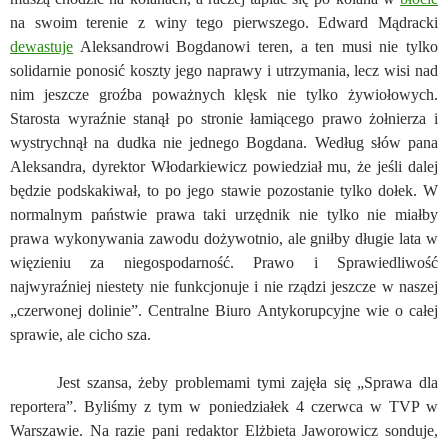
na swoim terenie z winy tego pierwszego. Edward Mądracki
dewastuje
Aleksandrowi Bogdanowi teren, a ten musi nie tylko
solidarnie ponosić koszty jego naprawy i utrzymania, lecz wisi nad
nim jeszcze groźba poważnych klęsk nie tylko żywiołowych.
Starosta wyraźnie stanął po stronie łamiącego prawo żołnierza i
wystrychnął na dudka nie jednego Bogdana. Według słów pana
Aleksandra, dyrektor Włodarkiewicz powiedział mu, że jeśli dalej
będzie podskakiwał, to po jego stawie pozostanie tylko dołek. W
normalnym państwie prawa taki urzędnik nie tylko nie miałby
prawa wykonywania zawodu dożywotnio, ale gniłby długie lata w
więzieniu za niegospodarność. Prawo i Sprawiedliwość
najwyraźniej niestety nie funkcjonuje i nie rządzi jeszcze w naszej
„czerwonej dolinie”. Centralne Biuro Antykorupcyjne wie o całej
sprawie, ale cicho sza.
Jest szansa, żeby problemami tymi zajęła się „Sprawa dla
reportera”. Byliśmy z tym w poniedziałek 4 czerwca w TVP w
Warszawie. Na razie pani redaktor Elżbieta Jaworowicz sonduje,