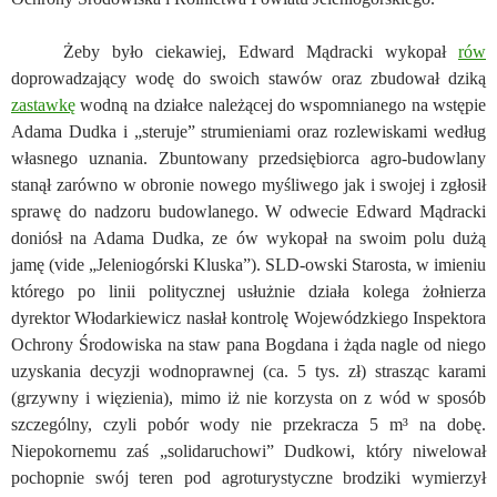
Żeby było ciekawiej, Edward Mądracki wykopał
rów
doprowadzający wodę do swoich stawów oraz zbudował dziką
zastawkę
wodną na działce należącej do wspomnianego na wstępie
Adama Dudka i „steruje” strumieniami oraz rozlewiskami według
własnego uznania. Zbuntowany przedsiębiorca agro-budowlany
stanął zarówno w obronie nowego myśliwego jak i swojej i zgłosił
sprawę do nadzoru budowlanego. W odwecie Edward Mądracki
doniósł na Adama Dudka, ze ów wykopał na swoim polu dużą
jamę (vide „Jeleniogórski Kluska”). SLD-owski Starosta, w imieniu
którego po linii politycznej usłużnie działa kolega żołnierza
dyrektor Włodarkiewicz nasłał kontrolę Wojewódzkiego Inspektora
Ochrony Środowiska na staw pana Bogdana i żąda nagle od niego
uzyskania decyzji wodnoprawnej (ca. 5 tys. zł) strasząc karami
(grzywny i więzienia), mimo iż nie korzysta on z wód w sposób
szczególny, czyli pobór wody nie przekracza 5 m³ na dobę.
Niepokornemu zaś „solidaruchowi” Dudkowi, który niwelował
pochopnie swój teren pod agroturystyczne brodziki wymierzył