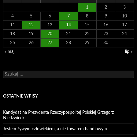
1
2
3
4
5
6
7
8
9
10
11
12
13
14
15
16
17
18
19
20
21
22
23
24
25
26
27
28
29
30
« maj
lip »
Szukaj:
OSTATNIE WPISY
Kandydat na Prezydenta Rzeczypospolitej Polskiej Grzegorz
Niedźwiecki
Jestem żywym człowiekiem, a nie towarem handlowym