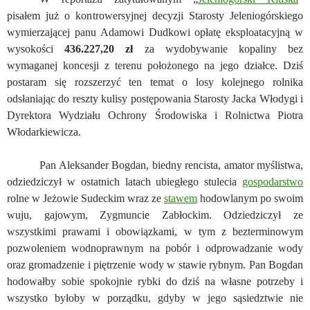
pisałem już o kontrowersyjnej decyzji Starosty Jeleniogórskiego
wymierzającej panu Adamowi Dudkowi opłatę eksploatacyjną w
wysokości
436.227,20 zł
za wydobywanie kopaliny bez
wymaganej koncesji z terenu położonego na jego działce. Dziś
postaram się rozszerzyć ten temat o losy kolejnego rolnika
odsłaniając do reszty kulisy postępowania Starosty Jacka Włodygi i
Dyrektora Wydziału Ochrony Środowiska i Rolnictwa Piotra
Włodarkiewicza.
Pan Aleksander Bogdan, biedny rencista, amator myślistwa,
odziedziczył w ostatnich latach ubiegłego stulecia
gospodarstwo
rolne w Jeżowie Sudeckim wraz ze
stawem
hodowlanym po swoim
wuju, gajowym, Zygmuncie Zabłockim. Odziedziczył ze
wszystkimi prawami i obowiązkami, w tym z bezterminowym
pozwoleniem wodnoprawnym na pobór i odprowadzanie wody
oraz gromadzenie i piętrzenie wody w stawie rybnym. Pan Bogdan
hodowałby sobie spokojnie rybki do dziś na własne potrzeby i
wszystko byłoby w porządku, gdyby w jego sąsiedztwie nie