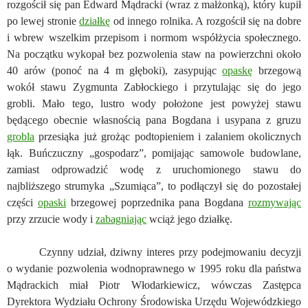
rozgościł się pan Edward Mądracki (wraz z małżonką), który kupił
po lewej stronie
działkę
od innego rolnika. A rozgościł się na dobre
i wbrew wszelkim przepisom i normom współżycia społecznego.
Na początku wykopał bez pozwolenia staw na powierzchni około
40 arów (ponoć na 4 m głęboki), zasypując
opaskę
brzegową
wokół stawu Zygmunta Zabłockiego i przytulając się do jego
grobli. Mało tego, lustro wody położone jest powyżej stawu
będącego obecnie własnością pana Bogdana i usypana z gruzu
grobla
przesiąka już grożąc podtopieniem i zalaniem okolicznych
łąk. Buńczuczny „gospodarz”, pomijając samowole budowlane,
zamiast odprowadzić wodę z uruchomionego stawu do
najbliższego strumyka „Szumiąca”, to podłączył się do pozostałej
części
opaski
brzegowej poprzednika pana Bogdana
rozmywając
przy zrzucie wody i
zabagniając
wciąż jego działkę.
Czynny udział, dziwny interes przy podejmowaniu decyzji
o wydanie pozwolenia wodnoprawnego w 1995 roku dla państwa
Mądrackich miał Piotr Włodarkiewicz, wówczas Zastępca
Dyrektora Wydziału Ochrony Środowiska Urzędu Wojewódzkiego