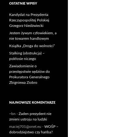
OSTATNIE WPISY
Kandydat na Prezydenta
Rzeczypospolitej Polskiej
Grzegorz Niedźwiecki
Jestem żywym człowiekiem, a
nie towarem handlowym
Książka „Droga do wolności”
Stalking (obstrukcja) –
pokłosie niczego
Zawiadomienie o
przestępstwie sędziów do
Prokuratora Generalnego
Zbigniewa Ziobro
NAJNOWSZE KOMENTARZE
~bn
-
Żaden prezydent nie
zmieni ustroju na ludzki
maciej701@onet.eu
-
WOŚP –
dobrodziejstwo czy hańba?