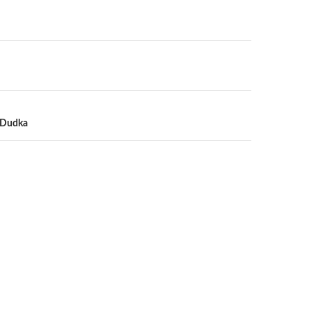
a
 Dudka