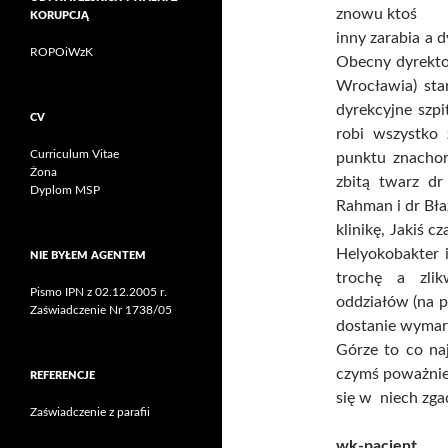
znowu ktoś
KORUPCJĄ
inny zarabia a d
ROPOiWzK
Obecny dyrekto
Wrocławia) sta
dyrekcyjne szpi
CV
robi wszystko 
Curriculum Vitae
punktu znachors
Żona
zbitą twarz dr
Dyplom MSP
Rahman i dr Bła
klinikę, Jakiś c
Helyokobakter i
NIE BYŁEM AGENTEM
trochę a zlik
Pismo IPN z 02.12.2005 r.
oddziałów (na p
Zaświadczenie Nr 1738/05
dostanie wymar
Górze to co na
czymś poważnie
REFERENCJE
się w niech zg
Zaświadczenie z parafii
wk-pacjent