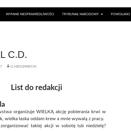
WYMIAR NIESPRAWIEDLIWOŚCI
TRYBUNAŁ NARODOWY
POWOŁANO 
L C.D.
07
G.NIEDZWIECKI
List do redakcji
la
stwa organizuje WIELKĄ akcję pobierania krwi w
k, wielka łaska oddam krew a mnie wywalą z pracy.
zorganizować takiej akcji w sobotę lub niedzielę?