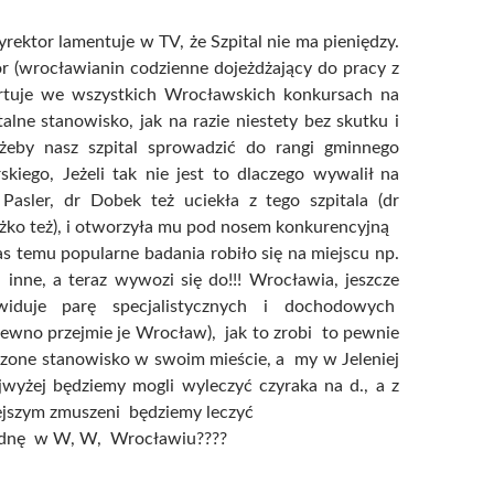
yrektor lamentuje w TV, że Szpital nie ma pieniędzy.
r (wrocławianin codzienne dojeżdżający do pracy z
rtuje we wszystkich Wrocławskich konkursach na
talne stanowisko, jak na razie niestety bez skutku i
żeby nasz szpital sprowadzić do rangi gminnego
kiego, Jeżeli tak nie jest to dlaczego wywalił na
 Pasler, dr Dobek też uciekła z tego szpitala (dr
żko też), i otworzyła mu pod nosem konkurencyjną
zas temu popularne badania robiło się na miejscu np.
 inne, a teraz wywozi się do!!! Wrocławia, jeszcze
widuje parę specjalistycznych i dochodowych
ewno przejmie je Wrocław), jak to zrobi to pewnie
zone stanowisko w swoim mieście, a my w Jeleniej
jwyżej będziemy mogli wyleczyć czyraka na d., a z
jszym zmuszeni będziemy leczyć
adnę w W, W, Wrocławiu????