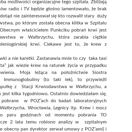
yba możliwości organizacyjne tego szpitala. Zbliżają
nów radio i TV będzie głośno lamentowało, że brak
 dotąd nie zainteresował się kto rozwalił stary duży
stwa, po którym została obecna klitka w Szpitalu
Obecnym właścicielem Punkciku pobrań krwi jest
dawstwa w Wałbrzychu, która zarabia ciężkie
eleniogórskiej krwi. Ciekawe jest to, że krew z
ki a nie karetki. Zastanawia mnie to czy taka taxi
ta” jak wiezie krew na ratunek życia w przypadku
awienia. Moja leżąca na położnictwie Siostra
Immunoglobuliny (to taki lek), to przywieźli
pułkę z Stacji Krwiodawstwa w Wałbrzychu, a
k jest kilka tygodniowo. Ostatnio dowiedziałam się,
 pobrane w POZ’ach do badań laboratoryjnych
Wałbrzycha, Wrocławia, Legnicy itp. Krew i mocz
po paru godzinach od momentu pobrania TO
cze 2 lata temu robiono analizy w szpitalnym
ale obecny pan dyrektor zerwał umowy z POZ’ami) i