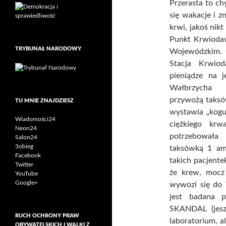
Przerasta to ch
się wakacje i z
krwi, jakoś nikt
Punkt Krwiodaw
TRYBUNAŁ NARODOWY
Wojewódzkim. 
Stacja Krwio
pieniądze na j
Wałbrzycha
przywożą taksów
TU MNIE ZNAJDZIESZ
wystawia „kogu
Wiadomości24
ciężkiego krw
Neon24
potrzebowała 
Salon24
3obieg
taksówką 1 am
Facebook
takich pacjente
Twitter
że krew, mocz
YouTube
Google+
wywozi się do 
jest badana 
SKANDAL (jesz
RUCH OCHRONY PRAW
laboratorium, 
OBYWATELSKICH I WALKI Z