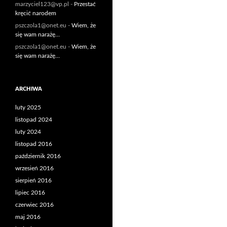
marzyciel123@vp.pl
-
Przestać
kręcić narodem
pszczola1@onet.eu
-
Wiem, że
się wam narażę…
pszczola1@onet.eu
-
Wiem, że
się wam narażę…
ARCHIWA
luty 2025
listopad 2024
luty 2024
listopad 2016
październik 2016
wrzesień 2016
sierpień 2016
lipiec 2016
czerwiec 2016
maj 2016