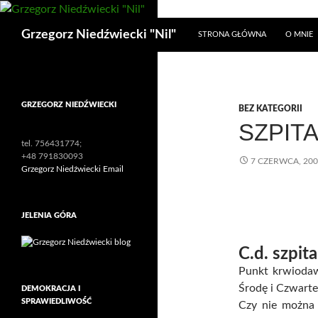
Przejdź
do
Szukaj
Grzegorz Niedźwiecki "Nil"
STRONA GŁÓWNA
O MNIE
treści
GRZEGORZ NIEDŹWIECKI
BEZ KATEGORII
SZPITA
tel. 756431774;
+48 791830093
7 CZERWCA, 20
Grzegorz Niedźwiecki Email
JELENIA GÓRA
C.d. szpita
Punkt krwiodaw
Środę i Czwarte
DEMOKRACJA I
SPRAWIEDLIWOŚĆ
Czy nie można 