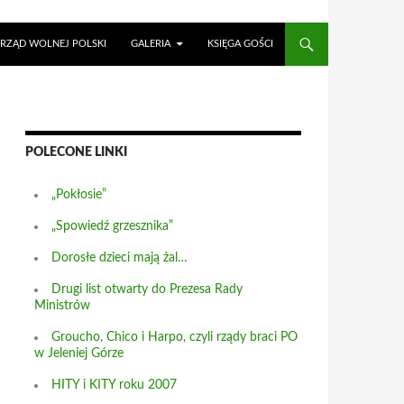
RZĄD WOLNEJ POLSKI
GALERIA
KSIĘGA GOŚCI
POLECONE LINKI
„Pokłosie”
„Spowiedź grzesznika”
Dorosłe dzieci mają żal…
Drugi list otwarty do Prezesa Rady
Ministrów
Groucho, Chico i Harpo, czyli rządy braci PO
w Jeleniej Górze
HITY i KITY roku 2007