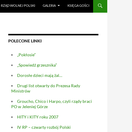
RZĄD WOLNEJ POLSKI
GALERIA
KSIĘGA GOŚCI
POLECONE LINKI
„Pokłosie”
„Spowiedź grzesznika”
Dorosłe dzieci mają żal…
Drugi list otwarty do Prezesa Rady
Ministrów
Groucho, Chico i Harpo, czyli rządy braci
PO w Jeleniej Górze
HITY i KITY roku 2007
IV RP – czwarty rozbój Polski