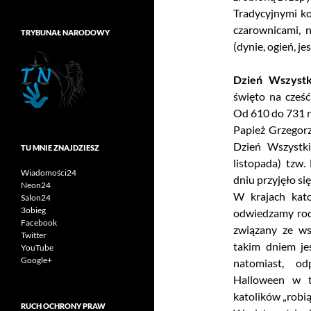
Tradycyjnymi ko
czarownicami, 
TRYBUNAŁ NARODOWY
(dynie, ogień, jes
Dzień Wszystk
święto na cześć
Od 610 do 731 r
Papież Grzegorz 
Dzień Wszystk
TU MNIE ZNAJDZIESZ
listopada) tzw.
Wiadomości24
dniu przyjęło si
Neon24
W krajach kat
Salon24
3obieg
odwiedzamy rod
Facebook
związany ze w
Twitter
takim dniem je
YouTube
Google+
natomiast, o
Halloween
w ty
katolików „robią
RUCH OCHRONY PRAW