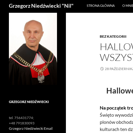
Szukaj
Grzegorz Niedźwiecki "Nil"
STRONA GŁÓWNA
O MNI
BEZ KATEGORII
HALLO
WSZYS
28 PAŹDZIERNIK
Hallowe
GRZEGORZ NIEDŹWIECKI
Na początek tro
Święto wywodzi s
tel. 756431774;
plonów obchodzo
+48 791830093
kulturach ten dz
Grzegorz Niedźwiecki Email