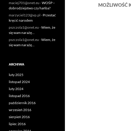
maciej701@onet.eu
-
WOŚP –
MOŻLIWOŚĆ 
dobrodziejstwo czy hańba?
marzyciel123@vp.pl
-
Przestać
kręcić narodem
pszczola1@onet.eu
-
Wiem, że
się wam narażę…
pszczola1@onet.eu
-
Wiem, że
się wam narażę…
ARCHIWA
luty 2025
listopad 2024
luty 2024
listopad 2016
październik 2016
wrzesień 2016
sierpień 2016
lipiec 2016
czerwiec 2016