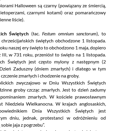
lorami Halloween są czarny (powiązany ze śmiercią,
nietoperzami, czarnymi kotami) oraz pomarańczowy
ienne liście).
ich Świętych
(łac.
Festum omnium sanctorum
), to
 chrześcijańskich świętych obchodzone 1 listopada.
oku naszej ery święto to obchodzono 1 maja, dopiero
III, w 731 roku, przeniósł to święto na 1 listopada.
ich Świętych jest często mylony z następnym (2
Dzień Zaduszny
(dniem zmarłych) i dlatego w tym
ę czczenie zmarłych i chodzenie na groby.
olickich zwyczajowo w Dniu Wszystkich Świętych
zinne groby czcząc zmarłych. Jest to dzień zadumy
spominaniem zmarłych. W kościele prawosławnym
st Niedziela Wielkanocna. W krajach anglosaskich,
dpowiednikiem Dnia Wszystkich Świętych jest
m dniu, jednak, protestanci w odróżnieniu od
 sobie jaja z pogrzebu”.