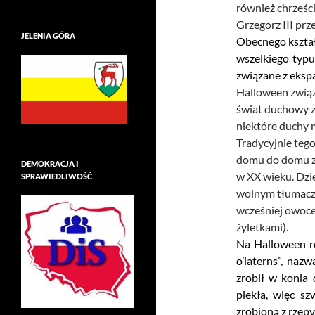
również chrześc
Grzegorz III prz
JELENIA GÓRA
Obecnego kształ
wszelkiego typu
związane z ekspa
Halloween związ
świat duchowy zb
niektóre duchy 
Tradycyjnie tego
domu do domu zb
DEMOKRACJA I
w XX wieku. Dzie
SPRAWIEDLIWOŚĆ
wolnym tłumacze
wcześniej owoce 
żyletkami).
Na Halloween ro
o’laterns”, nazw
zrobił w konia 
piekła, więc sz
zrobioną z rzepy