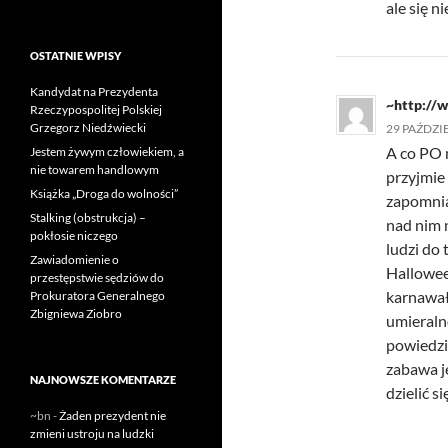
ale się n
OSTATNIE WPISY
Kandydat na Prezydenta
~http://w
Rzeczypospolitej Polskiej
Grzegorz Niedźwiecki
29 PAŹDZIE
A co PO 
Jestem żywym człowiekiem, a
nie towarem handlowym
przyjmie
Książka „Droga do wolności”
zapomnia
Stalking (obstrukcja) –
nad nim n
pokłosie niczego
ludzi do 
Zawiadomienie o
Halloween
przestępstwie sędziów do
karnawał
Prokuratora Generalnego
Zbigniewa Ziobro
umieralno
powiedzi
zabawa j
NAJNOWSZE KOMENTARZE
dzielić si
~bn
-
Żaden prezydent nie
zmieni ustroju na ludzki