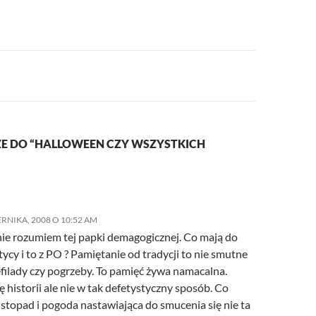
a
E DO “HALLOWEEN CZY WSZYSTKICH
ERNIKA, 2008 O 10:52 AM
nie rozumiem tej papki demagogicznej. Co mają do
tycy i to z PO ? Pamiętanie od tradycji to nie smutne
efilady czy pogrzeby. To pamięć żywa namacalna.
 historii ale nie w tak defetystyczny sposób. Co
istopad i pogoda nastawiająca do smucenia się nie ta