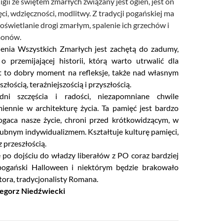
igii ze świętem zmarłych związany jest ogień, jest on
i, wdzięczności, modlitwy. Z tradycji pogańskiej ma
 oświetlanie drogi zmarłym, spalenie ich grzechów i
monów.
nia Wszystkich Zmarłych jest zachętą do zadumy,
 przemijającej historii, którą warto utrwalić dla
t to dobry moment na refleksje, także nad własnym
złością, teraźniejszością i przyszłością.
i szczęścia i radości, niezapomniane chwile
iennie w architekturę życia. Ta pamięć jest bardzo
ogaca nasze życie, chroni przed krótkowidzącym, w
ubnym indywidualizmem. Kształtuje kulturę pamięci,
z przeszłością.
 po dojściu do władzy liberałów z PO coraz bardziej
pogański Halloween i niektórym będzie brakowało
tora, tradycjonalisty Romana.
egorz Niedźwiecki