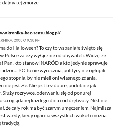
ie dajmy tej zmorze.
ww.kronika-bez-sensu.blog.pl/
RNIKA, 2008 O 9:38 PM
ma do Halloween? To czy to wspaniałe święto się
 w Polsce zależy wyłącznie od obywateli. Widzę, że
ł Pan, kto stanowi NARÓD a kto jedynie sprawuje
adzór… PO to nie wyrocznia, politycy nie ogłupili
tego stopnia, by nie mieli oni własnego zdania.
 nie jest złe. Nie jest też dobre, podobnie jak
. Służy rozrywce, oderwaniu się od ponurej
ści oglądanej każdego dnia i od drętwoty. Nikt nie
ał, że cały rok ma być szarym umęczeniem. Najmilsza
est wtedy, kiedy ogarnia wszystkich wokół i można
ę tradycją.