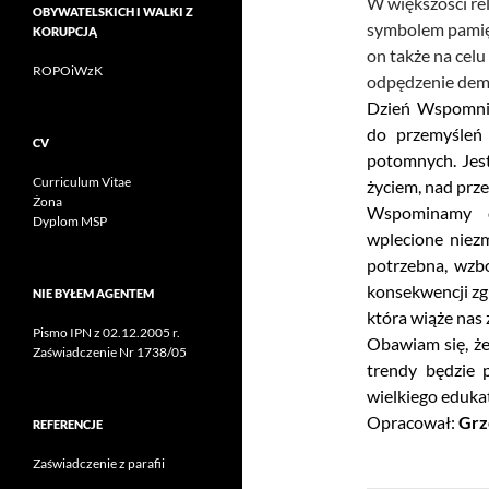
W większości rel
OBYWATELSKICH I WALKI Z
symbolem pamięc
KORUPCJĄ
on także na celu
ROPOiWzK
odpędzenie de
Dzień Wspomnie
do przemyśleń o
CV
potomnych. Jes
Curriculum Vitae
życiem, nad przes
Żona
Wspominamy dn
Dyplom MSP
wplecione niezm
potrzebna, wzb
konsekwencji zg
NIE BYŁEM AGENTEM
która wiąże nas 
Pismo IPN z 02.12.2005 r.
Obawiam się, że
Zaświadczenie Nr 1738/05
trendy będzie 
wielkiego eduka
Opracował:
Grz
REFERENCJE
Zaświadczenie z parafii