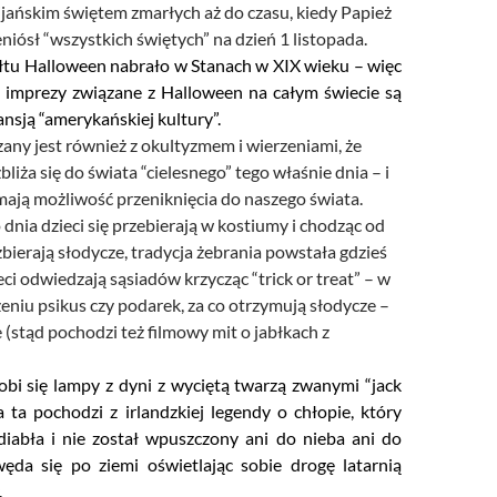
ijańskim świętem zmarłych aż do czasu, kiedy Papież
eniósł “wszystkich świętych” na dzień 1 listopada.
tu Halloween nabrało w Stanach w XIX wieku – więc
 imprezy związane z Halloween na całym świecie są
nsją “amerykańskiej kultury”.
any jest również z okultyzmem i wierzeniami, że
liża się do świata “cielesnego” tego właśnie dnia – i
mają możliwość przeniknięcia do naszego świata.
 dnia dzieci się przebierają w kostiumy i chodząc od
ierają słodycze, tradycja żebrania powstała gdzieś
ci odwiedzają sąsiadów krzycząc “trick or treat” – w
niu psikus czy podarek, za co otrzymują słodycze –
(stąd pochodzi też filmowy mit o jabłkach z
bi się lampy z dyni z wyciętą twarzą zwanymi “jack
a ta pochodzi z irlandzkiej legendy o chłopie, który
diabła i nie został wpuszczony ani do nieba ani do
węda się po ziemi oświetlając sobie drogę latarnią
.