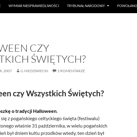
E
WYMIAR NIESPRAWIEDLIWOŚCI
TRYBUNAŁ NARODOWY
POWOŁANO 
WEEN CZY
TKICH ŚWIĘTYCH?
A, 2007
G.NIEDZWIECKI
2 KOMENTARZE
en czy Wszystkich Świętych?
szkę o tradycji Halloween
.
ię z pogańskiego celtyckiego święta (festiwalu)
nego właśnie 31 października, w wielu pogańskich
ień był dniem kultu przodków wtedy, ten dzień był