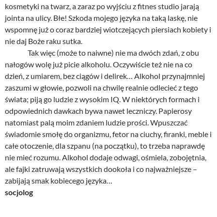
kosmetyki na twarz, a zaraz po wyjściu z fitnes studio jarają
jointa na ulicy. Błe! Szkoda mojego języka na taką laskę, nie
wspomnę już o coraz bardziej wiotczejących piersiach kobiety i
nie daj Boże raku sutka.
Tak więc (może to naiwne) nie ma dwóch zdań, z obu
nałogów wolę już picie alkoholu. Oczywiście też nie na co
dzień, z umiarem, bez ciągów i delirek… Alkohol przynajmniej
zaszumi w głowie, pozwoli na chwilę realnie odlecieć z tego
świata; piją go ludzie z wysokim IQ. W niektórych formach i
odpowiednich dawkach bywa nawet leczniczy. Papierosy
natomiast palą moim zdaniem ludzie prości. Wpuszczać
świadomie smołę do organizmu, fetor na ciuchy, firanki, meble i
całe otoczenie, dla szpanu (na początku), to trzeba naprawdę
nie mieć rozumu. Alkohol dodaje odwagi, ośmiela, zobojętnia,
ale fajki zatruwają wszystkich dookoła i co najważniejsze –
zabijają smak kobiecego języka…
socjolog