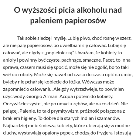
O wyższości picia alkoholu nad
paleniem papierosów
Tak sobie siedzę i myślę. Lubię piwo, choć rosnę w szerz,
ale nie palę papierosów, bo uwielbiam się całować. Lubię się
całować, ale nigdy z „popielniczką”. Uważam, że kobiety to
anioły i powinny być czyste, pachnące, smaczne. Facet, to inna
sprawa, czasem musi się spocić, może się nie ogolić, bo to taki
wół do roboty. Może się nawet od czasu do czasu upić na umór,
byleby nie pchał się kobiecie do łóżka. Wówczas może
zapomnieć o całowaniu. Ale gdy wytrzeźwieje, to powinien
użyć wody, Giorgio Armani Acqua i potem do kobiety.
Oczywiście czystej, nie po umyciu zębów, ale na co dzień. Nie
palącej. Palenie, to taki prymitywizm, próżność połączona z
brakiem higieny. To dobre dla starych Indian i szamanów.
Najbardziej mnie śmieszą kobiety, które ubierają się w modne
ciuchy, wystawiają opalony pępek, chodzą do fryzjera i stosują