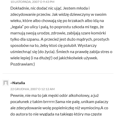
10 LISTOPADA, 2007 O 9:43 PM
Dokładnie, nic dodać nic ująć. Jestem młoda i
zdecydowanie przeciw. Jak widzę dziewczyny w swoim
wieku, które albo chowają się po krzakach albo idą na
„legala” po ulicy i palą, to poprostu szkoda mi tego, że
marnują swoją urodze, zdrowie, zabijają szare komórki
tylko dla szpanu. A przecież jest dużo mądrych, prostych
sposobów na to, żeby ktoś cię polubił. Wystarczy
uśmiechnąć się (do życia). Śmiech na prawdę zabija stres o
wiele lepiej (i na dłużej!) od jakichkolwiek używek.
Pozdrawiam:)
~Natalia
22 GRUDNIA, 2007 O 12:12 AM
Pewnie, nie ma to jak męski odór alkoholowy, a już
pocałunek z takim brrrrrr.Sama nie palę, unikam palaczy
ale zdecydowanie wolę popielniczkę niż wymiociny.A co
do autora to nie wygląda na takiego który ma częste