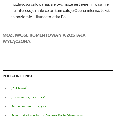
możliwości całowania, ale być może jest gejem i w sumie
nie interesuje mnie co on tam całuje.Ocena mierna, tekst
na poziomie kilkunastolatka.Pa
MOŻLIWOŚĆ KOMENTOWANIA ZOSTAŁA
WYŁĄCZONA.
POLECONE LINKI
„Pokłosie”
„Spowiedź grzesznika”
Dorosłe dzieci mają żal…
Drugi list otwarty do Prezesa Rady Ministrów