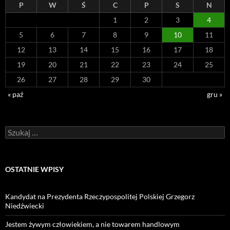
P
W
Ś
C
P
S
N
1
2
3
4
5
6
7
8
9
10
11
12
13
14
15
16
17
18
19
20
21
22
23
24
25
26
27
28
29
30
« paź
gru »
Szukaj:
OSTATNIE WPISY
Kandydat na Prezydenta Rzeczypospolitej Polskiej Grzegorz
Niedźwiecki
Jestem żywym człowiekiem, a nie towarem handlowym