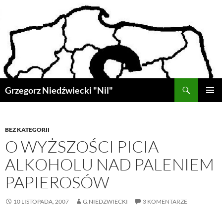
Przejdź
do
treści
Szukaj
Grzegorz Niedźwiecki "Nil"
MENU
GŁÓWN
BEZ KATEGORII
O WYŻSZOŚCI PICIA
ALKOHOLU NAD PALENIEM
PAPIEROSÓW
10 LISTOPADA, 2007
G.NIEDZWIECKI
3 KOMENTARZE