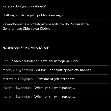
Książka „Droga do wolności”
Stalking (obstrukcja) – pokłosie niczego
Zawiadomienie o przestępstwie sędziów do Prokuratora
Generalnego Zbigniewa Ziobro
NAJNOWSZE KOMENTARZE
~bn
-
Żaden prezydent nie zmieni ustroju na ludzki
maciej701@onet.eu
-
WOŚP – dobrodziejstwo czy hańba?
marzyciel123@vp.pl
-
Przestać kręcić narodem
pszczola1@onet.eu
-
Wiem, że się wam narażę…
pszczola1@onet.eu
-
Wiem, że się wam narażę…