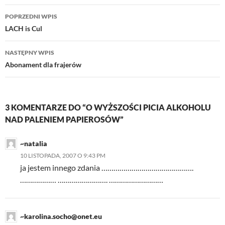
Nawigacja
POPRZEDNI WPIS
wpisu
LACH is Cul
NASTĘPNY WPIS
Abonament dla frajerów
3 KOMENTARZE DO “O WYŻSZOŚCI PICIA ALKOHOLU
NAD PALENIEM PAPIEROSÓW”
~natalia
10 LISTOPADA, 2007 O 9:43 PM
ja jestem innego zdania ……………………………………….
……………… ……………………. ………………………
~karolina.socho@onet.eu