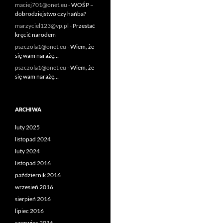
maciej701@onet.eu
-
WOŚP –
dobrodziejstwo czy hańba?
marzyciel123@vp.pl
-
Przestać
kręcić narodem
pszczola1@onet.eu
-
Wiem, że
się wam narażę…
pszczola1@onet.eu
-
Wiem, że
się wam narażę…
ARCHIWA
luty 2025
listopad 2024
luty 2024
listopad 2016
październik 2016
wrzesień 2016
sierpień 2016
lipiec 2016
czerwiec 2016