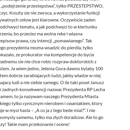
e „podejrzenie przestepstwa”, tylko PRZESTEPSTWO,
czyc.
Koszty sie nie zwroca, a wykorzystanie funkcji
rywatnych celow jest klarowne.
Oczywiscie zaden
podchwyci tematu, a jak podchwyci to w kiertunku
zenia, bo przeciez ma wolna reke i wlasna
rzepisow prawa
, czy intencji „pomawianego”
. Tak
go prezydenta mozna wsadzic do pierdla, tylko
okazalo, ze prokurator ma kompetencje do bycia
zadnemu sie nie chce robic rozpraw doktorskich z
stem. Ja wiem jedno, Jelenia Gora dawno bylaby 100
em dobrze zarabiajacych ludzi, jakby wladze w niej
hajacy ludi a nie siebie samego. O ile taki posel Janusz
z zadnych konsekwencji nazwac Prezydenta RP Lecha
hamem, to ja nazywam naszego Prezydenta Miasta
iego tylko cynicznym nierobem i cwaniakiem, ktory
 w mysl hasla – „A co ja z tego bede mial?”. I nie
pomysly samemu, tylko ma zlych doradcow. Ale to go
zy!
Takie mam przekonanie i ocene!