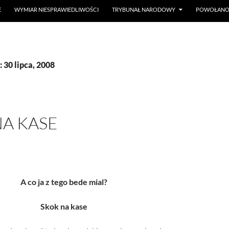
E
WYMIAR NIESPRAWIEDLIWOŚCI
TRYBUNAŁ NARODOWY
POWOŁANO 
 30 lipca, 2008
NA KASE
A co ja z tego bede mial?
Skok na kase