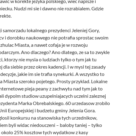
bawic w korekte jezyka polskiego, wiec napisze i
ecku. Nudzi mi sie i dawno nie rozrabialem. Gdzie
rekte.
i samorzadu lokalnego prezydenci Jeleniej Gory,
v i dorobku naukowego nie potrafia sprostac swoim
zhulac Miasta, a nawet cofaja je w rozwoju
darczym. Ano dlaczego? Ano dlatego, ze sa to zwykle
i, ktorzy nie mysla o ludziach tylko o tym jak tu
 dla siebie przez okres kadencji. I w mysl tej zasady
decyzje, jakie im sie trafia synekurki. A wszystko to
a Miasta szeroko pojetego. Prosty przyklad. Lokalne
internetowe pieja peany z zachwytu nad tym jak to
li dypolm studiow uzupelniajacych uczelni zaleznej
zydenta Marka Obrebalskiego. 60 urzedasow zrobilo
U
nii
E
uropejskiej i budzetu gminy Jelenia Gora.
glosil konkursu na stanowiska tych urzednikow,
iem byli widac niedouczeni – baloby taniej – tylko
a okolo 25% kosztow tych wydatkow z kasy