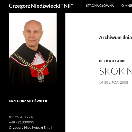
Szukaj
Grzegorz Niedźwiecki "Nil"
STRONA GŁÓWNA
O MNI
Archiwum dnia:
BEZ KATEGORII
SKOK 
30 LIPCA, 2008
GRZEGORZ NIEDŹWIECKI
tel. 756431774;
+48 791830093
Grzegorz Niedźwiecki Email