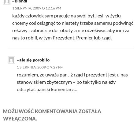
~Blondi
1 SIERPNIA, 2009 O 12:16 PM
każdy człowiek sam pracuje na swój byt, jesli w życiu
chcemy coś osiągnąć to niestety trzeba samemu podwinąć
rekawy i zabrać sie do roboty, a nie oczekiwać aby inni za
nas to robili, w tym Prezydent, Premier lub rząd.
~ale się porobiło
1 SIERPNIA, 2009 O 9:29 PM
rozumiem, że uważa pan, iż rząd i prezydent jest u nas
stanowiskiem zbytecznym – bo tak tylko należy
odczytać pański komentarz…
MOŻLIWOŚĆ KOMENTOWANIA ZOSTAŁA
WYŁĄCZONA.