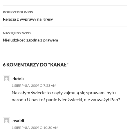
Nawigacja
POPRZEDNI WPIS
wpisu
Relacja z wyprawy na Kresy
NASTĘPNY WPIS
Nieludzkość zgodna z prawem
6 KOMENTARZY DO “KANAŁ”
~lutek
1 SIERPNIA, 2009 O 7:53 AM
Na całym świecie to rządy zajmują się sprawami bytu
narodu.U nas też panie Niedźwiecki, nie zauważył Pan?
~waldi
1 SIERPNIA, 2009 O 10:30 AM