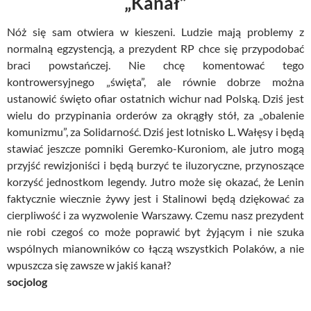
„Kanał”
Nóż się sam otwiera w kieszeni. Ludzie mają problemy z
normalną egzystencją, a prezydent RP chce się przypodobać
braci powstańczej. Nie chcę komentować tego
kontrowersyjnego „święta”, ale równie dobrze można
ustanowić święto ofiar ostatnich wichur nad Polską. Dziś jest
wielu do przypinania orderów za okrągły stół, za „obalenie
komunizmu”, za Solidarność. Dziś jest lotnisko L. Wałęsy i będą
stawiać jeszcze pomniki Geremko-Kuroniom, ale jutro mogą
przyjść rewizjoniści i będą burzyć te iluzoryczne, przynoszące
korzyść jednostkom legendy. Jutro może się okazać, że Lenin
faktycznie wiecznie żywy jest i Stalinowi będą dziękować za
cierpliwość i za wyzwolenie Warszawy. Czemu nasz prezydent
nie robi czegoś co może poprawić byt żyjącym i nie szuka
wspólnych mianowników co łączą wszystkich Polaków, a nie
wpuszcza się zawsze w jakiś kanał?
socjolog