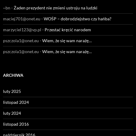
~bn
-
Żaden prezydent nie zmieni ustroju na ludzki
maciej701@onet.eu
-
WOŚP – dobrodziejstwo czy hańba?
marzyciel123@vp.pl
-
Przestać kręcić narodem
pszczola1@onet.eu
-
Wiem, że się wam narażę…
pszczola1@onet.eu
-
Wiem, że się wam narażę…
ARCHIWA
luty 2025
listopad 2024
luty 2024
listopad 2016
październik 2016