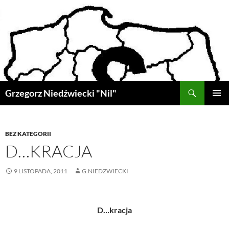
Przejdź
do
treści
Szukaj
Grzegorz Niedźwiecki "Nil"
MENU
GŁÓWN
BEZ KATEGORII
D…KRACJA
9 LISTOPADA, 2011
G.NIEDZWIECKI
D…kracja