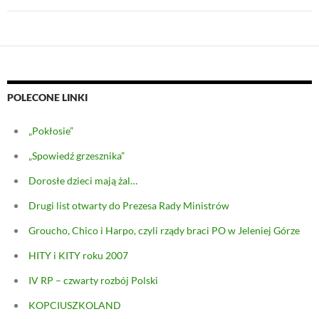
POLECONE LINKI
„Pokłosie”
„Spowiedź grzesznika”
Dorosłe dzieci mają żal…
Drugi list otwarty do Prezesa Rady Ministrów
Groucho, Chico i Harpo, czyli rządy braci PO w Jeleniej Górze
HITY i KITY roku 2007
IV RP – czwarty rozbój Polski
KOPCIUSZKOLAND