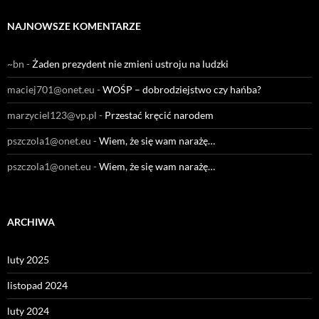
NAJNOWSZE KOMENTARZE
~bn
-
Żaden prezydent nie zmieni ustroju na ludzki
maciej701@onet.eu
-
WOŚP – dobrodziejstwo czy hańba?
marzyciel123@vp.pl
-
Przestać kręcić narodem
pszczola1@onet.eu
-
Wiem, że się wam narażę…
pszczola1@onet.eu
-
Wiem, że się wam narażę…
ARCHIWA
luty 2025
listopad 2024
luty 2024