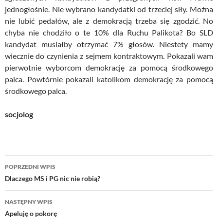
jednogłośnie. Nie wybrano kandydatki od trzeciej siły. Można
nie lubić pedałów, ale z demokracją trzeba się zgodzić. No
chyba nie chodziło o te 10% dla Ruchu Palikota? Bo SLD
kandydat musiałby otrzymać 7% głosów. Niestety mamy
wiecznie do czynienia z sejmem kontraktowym. Pokazali wam
pierwotnie wyborcom demokrację za pomocą środkowego
palca. Powtórnie pokazali katolikom demokrację za pomocą
środkowego palca.
socjolog
Nawigacja
POPRZEDNI WPIS
wpisu
Dlaczego MS i PG nic nie robią?
NASTĘPNY WPIS
Apeluję o pokorę