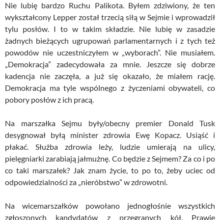
Nie lubię bardzo Ruchu Palikota. Byłem zdziwiony, że ten
wykształcony Lepper został trzecią siłą w Sejmie i wprowadził
tylu posłów. I to w takim składzie. Nie lubię w zasadzie
żadnych bieżących ugrupowań parlamentarnych i z tych też
powodów nie uczestniczyłem w „wyborach”. Nie musiałem.
„Demokracja” zadecydowała za mnie. Jeszcze się dobrze
kadencja nie zaczęła, a już się okazało, że miałem rację.
Demokracja ma tyle wspólnego z życzeniami obywateli, co
pobory posłów z ich pracą.
Na marszałka Sejmu były/obecny premier Donald Tusk
desygnował byłą minister zdrowia Ewę Kopacz. Usiąść i
płakać. Służba zdrowia leży, ludzie umierają na ulicy,
pielęgniarki zarabiają jałmużnę. Co będzie z Sejmem? Za co i po
co taki marszałek? Jak znam życie, to po to, żeby uciec od
odpowiedzialności za „nieróbstwo” w zdrowotni.
Na wicemarszałków powołano jednogłośnie wszystkich
zgłoszonych kandydatów z przegranych kół. Prawie