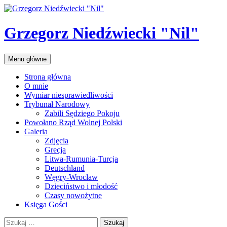
Przejdź
do
treści
Grzegorz Niedźwiecki "Nil"
Szukaj
Menu główne
Strona główna
O mnie
Wymiar niesprawiedliwości
Trybunał Narodowy
Zabili Sędziego Pokoju
Powołano Rząd Wolnej Polski
Galeria
Zdjęcia
Grecja
Litwa-Rumunia-Turcja
Deutschland
Węgry-Wrocław
Dzieciństwo i młodość
Czasy nowożytne
Księga Gości
Szukaj: