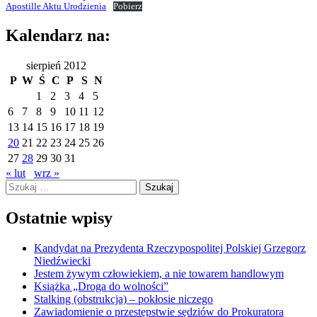
Apostille Aktu Urodzienia
Pobierz
Kalendarz na:
sierpień 2012
P
W
Ś
C
P
S
N
1
2
3
4
5
6
7
8
9
10
11
12
13
14
15
16
17
18
19
20
21
22
23
24
25
26
27
28
29
30
31
« lut
wrz »
Szukaj:
Ostatnie wpisy
Kandydat na Prezydenta Rzeczypospolitej Polskiej Grzegorz
Niedźwiecki
Jestem żywym człowiekiem, a nie towarem handlowym
Książka „Droga do wolności”
Stalking (obstrukcja) – pokłosie niczego
Zawiadomienie o przestępstwie sędziów do Prokuratora