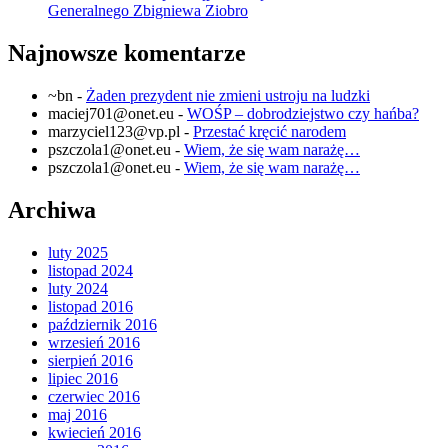
Generalnego Zbigniewa Ziobro
Najnowsze komentarze
~bn
-
Żaden prezydent nie zmieni ustroju na ludzki
maciej701@onet.eu
-
WOŚP – dobrodziejstwo czy hańba?
marzyciel123@vp.pl
-
Przestać kręcić narodem
pszczola1@onet.eu
-
Wiem, że się wam narażę…
pszczola1@onet.eu
-
Wiem, że się wam narażę…
Archiwa
luty 2025
listopad 2024
luty 2024
listopad 2016
październik 2016
wrzesień 2016
sierpień 2016
lipiec 2016
czerwiec 2016
maj 2016
kwiecień 2016