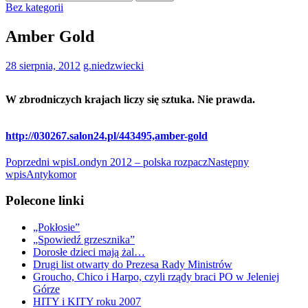
Bez kategorii
Amber Gold
28 sierpnia, 2012
g.niedzwiecki
W zbrodniczych krajach liczy się sztuka. Nie prawda.
http://030267.salon24.pl/443495,amber-gold
Nawigacja
Poprzedni wpis
Londyn 2012 – polska rozpacz
Następny
wpis
Antykomor
wpisu
Polecone linki
„Pokłosie”
„Spowiedź grzesznika”
Dorosłe dzieci mają żal…
Drugi list otwarty do Prezesa Rady Ministrów
Groucho, Chico i Harpo, czyli rządy braci PO w Jeleniej
Górze
HITY i KITY roku 2007