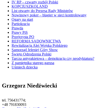
IV RP – czwarty rozbój Polski
KOPCIUSZKOLAND
List otwarty do Prezesa Rady Ministrów
Nowinowy poker – blagier w sieci kontrolowany
Ogary na start
Partiokracja
Prawda
Prawy PiS
Przejrzysta PO
REFORMA SĄDOWNICTWA
Rewitalizacja Alei Wojska Polskiego
Samorząd Jeleniej Góry Show
Święto Odrodzenia Polski
Tarcza antyrakietowa – demokracja czy neodyktatura?
Z pamiętnika starego garusa
Uśmiech dziecka
Grzegorz Niedźwiecki
tel. 756431774;
+48 791830093