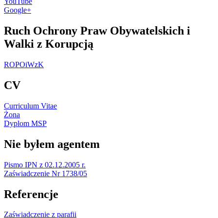
YouTube
Google+
Ruch Ochrony Praw Obywatelskich i
Walki z Korupcją
ROPOiWzK
CV
Curriculum Vitae
Żona
Dyplom MSP
Nie byłem agentem
Pismo IPN z 02.12.2005 r.
Zaświadczenie Nr 1738/05
Referencje
Zaświadczenie z parafii