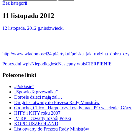
Bez kategorii
11 listopada 2012
12 listopada, 2012
g.niedzwiecki
http://www.wiadomosci24.pl/artykul/polska_jak_rodzina_dobra_czy
Nawigacja
Poprzedni wpis
Niepodległość
Następny wpis
CIERPIENIE
wpisu
Polecone linki
„Pokłosie”
„Spowiedź grzesznika”
Dorosłe dzieci mają żal…
Drugi list otwarty do Prezesa Rady Ministrów
Groucho, Chico i Harpo, czyli rządy braci PO w Jeleniej Górz
HITY i KITY roku 2007
IV RP – czwarty rozbój Polski
KOPCIUSZKOLAND
List otwarty do Prezesa Rady Ministrów