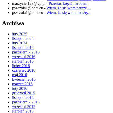
marzyciel123@vp.pl
-
Przestać kręcić narodem
pszczola1@onet.eu
-
Wiem, że się wam narażę…
pszczola1@onet.eu
-
Wiem, że się wam narażę…
Archiwa
luty 2025
listopad 2024
luty 2024
listopad 2016
październik 2016
wrzesień 2016
sierpień 2016
lipiec 2016
czerwiec 2016
maj 2016
kwiecień 2016
marzec 2016
luty 2016
grudzień 2015
listopad 2015
październik 2015
wrzesień 2015
sierpień 2015