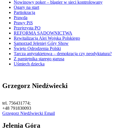
Nowinowy poker – blagier w sieci kontrolowany
Ogary na start
Partiokracja
Prawda
Prawy PiS
Przejrzysta PO
REFORMA SĄDOWNICTWA
Rewitalizacja Alei Wojska Polskiego
Samorząd Jeleniej Góry Show
Święto Odrodzenia Polski
Tarcza antyrakietowa – demokracja czy neodyktatura?
Z pamiętnika starego garusa
Uśmiech dziecka
Grzegorz Niedźwiecki
tel. 756431774;
+48 791830093
Grzegorz Niedźwiecki Email
Jelenia Góra