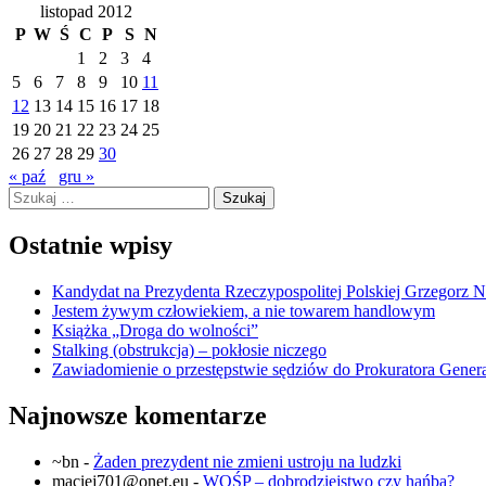
listopad 2012
P
W
Ś
C
P
S
N
1
2
3
4
5
6
7
8
9
10
11
12
13
14
15
16
17
18
19
20
21
22
23
24
25
26
27
28
29
30
« paź
gru »
Szukaj:
Ostatnie wpisy
Kandydat na Prezydenta Rzeczypospolitej Polskiej Grzegorz 
Jestem żywym człowiekiem, a nie towarem handlowym
Książka „Droga do wolności”
Stalking (obstrukcja) – pokłosie niczego
Zawiadomienie o przestępstwie sędziów do Prokuratora Gener
Najnowsze komentarze
~bn
-
Żaden prezydent nie zmieni ustroju na ludzki
maciej701@onet.eu
-
WOŚP – dobrodziejstwo czy hańba?