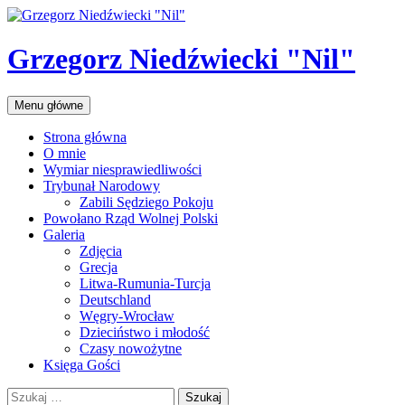
Przejdź
do
treści
Grzegorz Niedźwiecki "Nil"
Szukaj
Menu główne
Strona główna
O mnie
Wymiar niesprawiedliwości
Trybunał Narodowy
Zabili Sędziego Pokoju
Powołano Rząd Wolnej Polski
Galeria
Zdjęcia
Grecja
Litwa-Rumunia-Turcja
Deutschland
Węgry-Wrocław
Dzieciństwo i młodość
Czasy nowożytne
Księga Gości
Szukaj: