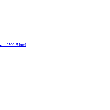
_zla_250015.html
e