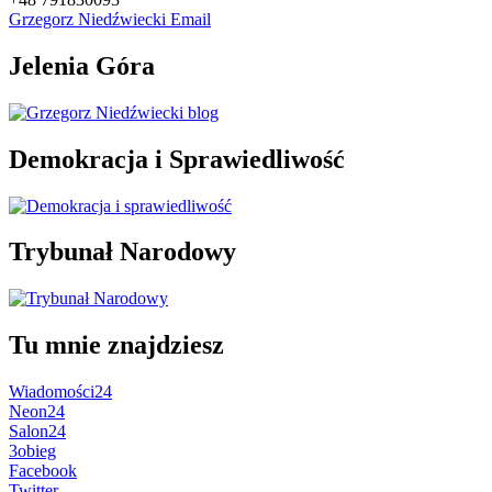
Grzegorz Niedźwiecki Email
Jelenia Góra
Demokracja i Sprawiedliwość
Trybunał Narodowy
Tu mnie znajdziesz
Wiadomości24
Neon24
Salon24
3obieg
Facebook
Twitter