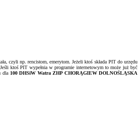
tała, czyli np. rencistom, emerytom. Jeżeli ktoś składa PIT do urzędu
eśli ktoś PIT wypełnia w programie internetowym to może już być
u dla
100 DHSiW Watra ZHP CHORĄGIEW DOLNOŚLĄSKA