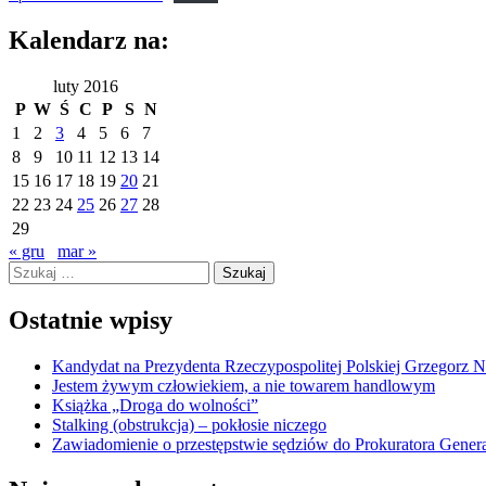
Kalendarz na:
luty 2016
P
W
Ś
C
P
S
N
1
2
3
4
5
6
7
8
9
10
11
12
13
14
15
16
17
18
19
20
21
22
23
24
25
26
27
28
29
« gru
mar »
Szukaj:
Ostatnie wpisy
Kandydat na Prezydenta Rzeczypospolitej Polskiej Grzegorz 
Jestem żywym człowiekiem, a nie towarem handlowym
Książka „Droga do wolności”
Stalking (obstrukcja) – pokłosie niczego
Zawiadomienie o przestępstwie sędziów do Prokuratora Gener