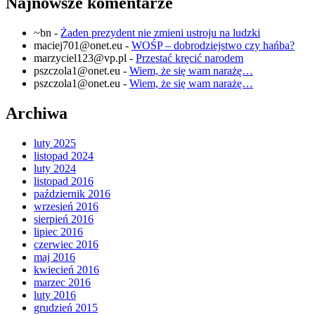
Najnowsze komentarze
~bn
-
Żaden prezydent nie zmieni ustroju na ludzki
maciej701@onet.eu
-
WOŚP – dobrodziejstwo czy hańba?
marzyciel123@vp.pl
-
Przestać kręcić narodem
pszczola1@onet.eu
-
Wiem, że się wam narażę…
pszczola1@onet.eu
-
Wiem, że się wam narażę…
Archiwa
luty 2025
listopad 2024
luty 2024
listopad 2016
październik 2016
wrzesień 2016
sierpień 2016
lipiec 2016
czerwiec 2016
maj 2016
kwiecień 2016
marzec 2016
luty 2016
grudzień 2015