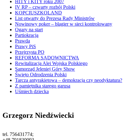
HITY i KITY roku 2007
IV RP – czwarty rozbój Polski
KOPCIUSZKOLAND
List otwarty do Prezesa Rady Ministrów
Nowinowy poker – blagier w sieci kontrolowany
Ogary na start
Partiokracja
Prawda
Prawy PiS
Przejrzysta PO
REFORMA SĄDOWNICTWA
Rewitalizacja Alei Wojska Polskiego
Samorząd Jeleniej Góry Show
Święto Odrodzenia Polski
Tarcza antyrakietowa – demokracja czy neodyktatura?
Z pamiętnika starego garusa
Uśmiech dziecka
Grzegorz Niedźwiecki
tel. 756431774;
+48 791830093