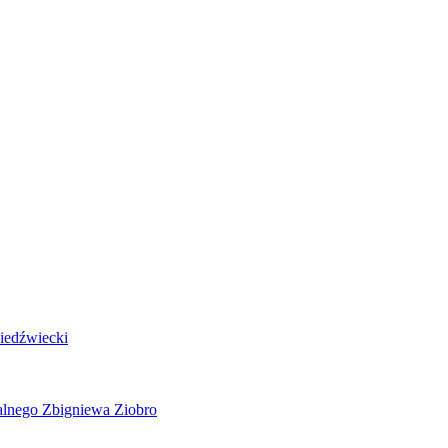
Niedźwiecki
alnego Zbigniewa Ziobro