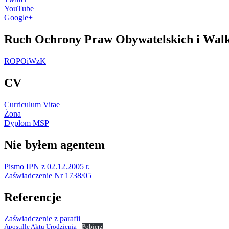
YouTube
Google+
Ruch Ochrony Praw Obywatelskich i Walk
ROPOiWzK
CV
Curriculum Vitae
Żona
Dyplom MSP
Nie byłem agentem
Pismo IPN z 02.12.2005 r.
Zaświadczenie Nr 1738/05
Referencje
Zaświadczenie z parafii
Apostille Aktu Urodzienia
Pobierz