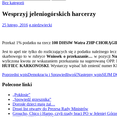
Bez kategorii
Wesprzyj jeleniogórskich harcerzy
25 lutego, 2016
g.niedzwiecki
Przekaż 1% podatku na rzecz
100 DHSiW Watra ZHP CHORĄ
Jest to apel nie tylko do rozliczających się z podatku należnego lec
skarbowego to w rubryce
Wniosek o przekazanie…
w pozycji
Nu
wyliczona kwota ze wskazaniem przekazania na sugerowaną OPP. 
HUFIEC KARKONOSKI
. Wystarczy wpisać lub zmienić numer K
Nawigacja
Poprzedni wpis
Demokracja i Sprawiedliwość
Następny wpis
SEJM 
wpisu
Polecone linki
„Pokłosie”
„Spowiedź grzesznika”
Dorosłe dzieci mają żal…
Drugi list otwarty do Prezesa Rady Ministrów
Groucho, Chico i Harpo, czyli rządy braci PO w Jeleniej Górz