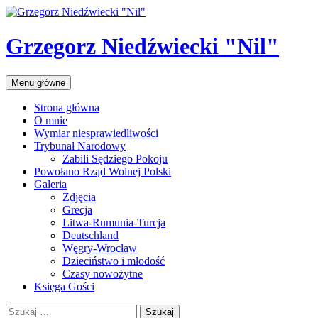
Przejdź
do
treści
Grzegorz Niedźwiecki "Nil"
Szukaj
Menu główne
Strona główna
O mnie
Wymiar niesprawiedliwości
Trybunał Narodowy
Zabili Sędziego Pokoju
Powołano Rząd Wolnej Polski
Galeria
Zdjęcia
Grecja
Litwa-Rumunia-Turcja
Deutschland
Węgry-Wrocław
Dzieciństwo i młodość
Czasy nowożytne
Księga Gości
Szukaj: