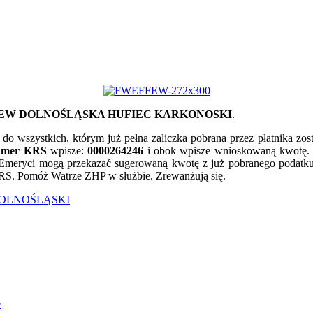
GIEW DOLNOŚLĄSKA HUFIEC KARKONOSKI
.
z do wszystkich, którym już pełna zaliczka pobrana przez płatnika zos
mer KRS
wpisze:
0000264246
i obok wpisze wnioskowaną kwotę. J
Emeryci mogą przekazać sugerowaną kwotę z już pobranego podatk
RS. Pomóż Watrze ZHP w służbie. Zrewanżują się.
DOLNOŚLĄSKI
e