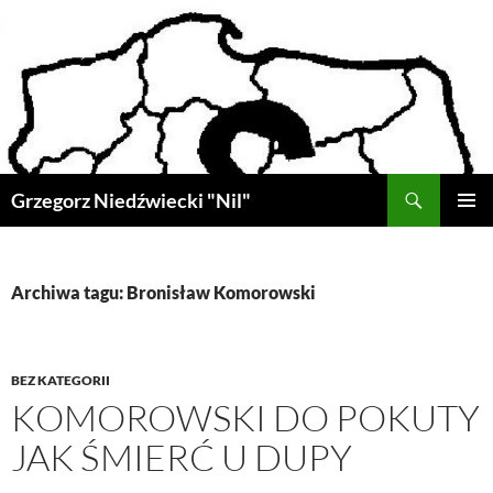
Przejdź
do
treści
Szukaj
Grzegorz Niedźwiecki "Nil"
MENU
GŁÓWN
Archiwa tagu: Bronisław Komorowski
BEZ KATEGORII
KOMOROWSKI DO POKUTY
JAK ŚMIERĆ U DUPY