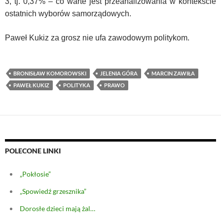
3, tj. 0,37% – co warte jest przeanalizowania w kontekście
ostatnich wyborów samorządowych.
Paweł Kukiz za grosz nie ufa zawodowym politykom.
BRONISŁAW KOMOROWSKI
JELENIA GÓRA
MARCIN ZAWIŁA
PAWEŁ KUKIZ
POLITYKA
PRAWO
POLECONE LINKI
„Pokłosie”
„Spowiedź grzesznika”
Dorosłe dzieci mają żal…