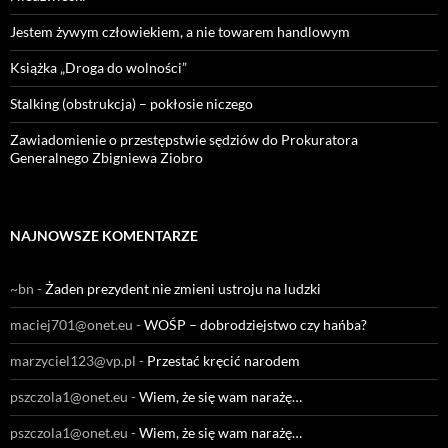
Jestem żywym człowiekiem, a nie towarem handlowym
Książka „Droga do wolności”
Stalking (obstrukcja) – pokłosie niczego
Zawiadomienie o przestępstwie sędziów do Prokuratora
Generalnego Zbigniewa Ziobro
NAJNOWSZE KOMENTARZE
~bn
-
Żaden prezydent nie zmieni ustroju na ludzki
maciej701@onet.eu
-
WOŚP – dobrodziejstwo czy hańba?
marzyciel123@vp.pl
-
Przestać kręcić narodem
pszczola1@onet.eu
-
Wiem, że się wam narażę…
pszczola1@onet.eu
-
Wiem, że się wam narażę…