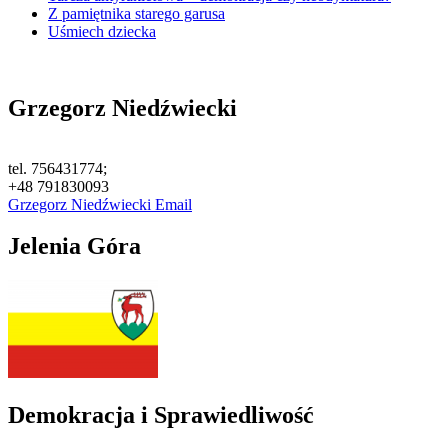
Z pamiętnika starego garusa
Uśmiech dziecka
Grzegorz Niedźwiecki
tel. 756431774;
+48 791830093
Grzegorz Niedźwiecki Email
Jelenia Góra
Demokracja i Sprawiedliwość