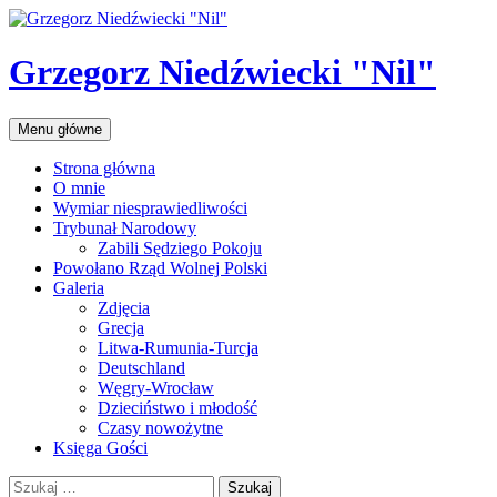
Przejdź
do
treści
Grzegorz Niedźwiecki "Nil"
Szukaj
Menu główne
Strona główna
O mnie
Wymiar niesprawiedliwości
Trybunał Narodowy
Zabili Sędziego Pokoju
Powołano Rząd Wolnej Polski
Galeria
Zdjęcia
Grecja
Litwa-Rumunia-Turcja
Deutschland
Węgry-Wrocław
Dzieciństwo i młodość
Czasy nowożytne
Księga Gości
Szukaj: