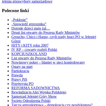
jelenia góra
wybory samorządowe
Polecone linki
„Pokłosie”
„Spowiedź grzesznika”
Dorosłe dzieci mają żal…
Drugi list otwarty do Prezesa Rady Ministrów
Groucho, Chico i Harpo, czyli rządy braci PO w Jeleniej
Górze
HITY i KITY roku 2007
IV RP – czwarty rozbój Polski
KOPCIUSZKOLAND
List otwarty do Prezesa Rady Ministrów
Nowinowy poker – blagier w sieci kontrolowany
Ogary na start
Partiokracja
Prawda
Prawy PiS
Przejrzysta PO
REFORMA SĄDOWNICTWA
Rewitalizacja Alei Wojska Polskiego
Samorząd Jeleniej Góry Show
Święto Odrodzenia Polski
Tarcza antyrakietowa – demokracja czy neodyktatura?