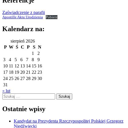
Referencje
Zaświadczenie z parafii
Apostille Aktu Urodzienia
Pobierz
Kalendarz na:
sierpień 2026
P
W
Ś
C
P
S
N
1
2
3
4
5
6
7
8
9
10
11
12
13
14
15
16
17
18
19
20
21
22
23
24
25
26
27
28
29
30
31
« lut
Szukaj:
Ostatnie wpisy
Kandydat na Prezydenta Rzeczypospolitej Polskiej Grzegorz
Niedźwiecki