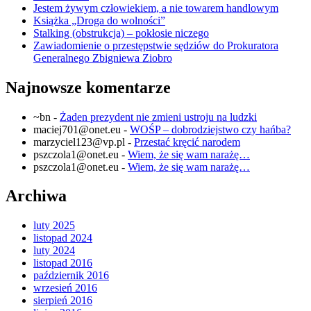
Jestem żywym człowiekiem, a nie towarem handlowym
Książka „Droga do wolności”
Stalking (obstrukcja) – pokłosie niczego
Zawiadomienie o przestępstwie sędziów do Prokuratora
Generalnego Zbigniewa Ziobro
Najnowsze komentarze
~bn
-
Żaden prezydent nie zmieni ustroju na ludzki
maciej701@onet.eu
-
WOŚP – dobrodziejstwo czy hańba?
marzyciel123@vp.pl
-
Przestać kręcić narodem
pszczola1@onet.eu
-
Wiem, że się wam narażę…
pszczola1@onet.eu
-
Wiem, że się wam narażę…
Archiwa
luty 2025
listopad 2024
luty 2024
listopad 2016
październik 2016
wrzesień 2016
sierpień 2016