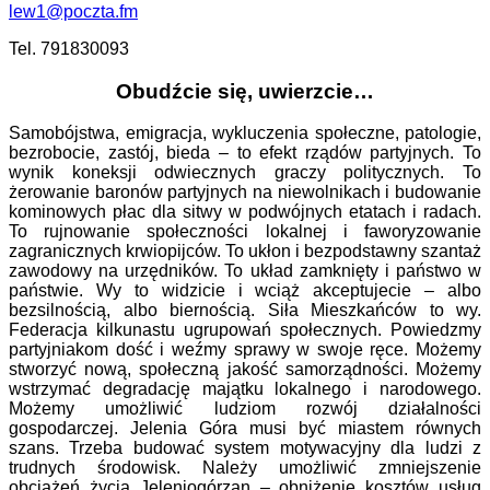
lew1@poczta.fm
Tel. 791830093
Obudźcie się, uwierzcie…
Samobójstwa, emigracja, wykluczenia społeczne, patologie,
bezrobocie, zastój, bieda – to efekt rządów partyjnych. To
wynik koneksji odwiecznych graczy politycznych. To
żerowanie baronów partyjnych na niewolnikach i budowanie
kominowych płac dla sitwy w podwójnych etatach i radach.
To rujnowanie społeczności lokalnej i faworyzowanie
zagranicznych krwiopijców. To ukłon i bezpodstawny szantaż
zawodowy na urzędników. To układ zamknięty i państwo w
państwie. Wy to widzicie i wciąż akceptujecie – albo
bezsilnością, albo biernością. Siła Mieszkańców to wy.
Federacja kilkunastu ugrupowań społecznych. Powiedzmy
partyjniakom dość i weźmy sprawy w swoje ręce. Możemy
stworzyć nową, społeczną jakość samorządności. Możemy
wstrzymać degradację majątku lokalnego i narodowego.
Możemy umożliwić ludziom rozwój działalności
gospodarczej. Jelenia Góra musi być miastem równych
szans. Trzeba budować system motywacyjny dla ludzi z
trudnych środowisk. Należy umożliwić zmniejszenie
obciążeń życia Jeleniogórzan – obniżenie kosztów usług