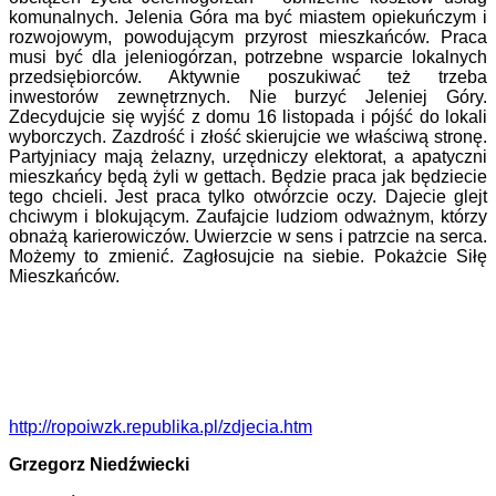
komunalnych. Jelenia Góra ma być miastem opiekuńczym i
rozwojowym, powodującym przyrost mieszkańców. Praca
musi być dla jeleniogórzan, potrzebne wsparcie lokalnych
przedsiębiorców. Aktywnie poszukiwać też trzeba
inwestorów zewnętrznych. Nie burzyć Jeleniej Góry.
Zdecydujcie się wyjść z domu 16 listopada i pójść do lokali
wyborczych. Zazdrość i złość skierujcie we właściwą stronę.
Partyjniacy mają żelazny, urzędniczy elektorat, a apatyczni
mieszkańcy będą żyli w gettach. Będzie praca jak będziecie
tego chcieli. Jest praca tylko otwórzcie oczy. Dajecie glejt
chciwym i blokującym. Zaufajcie ludziom odważnym, którzy
obnażą karierowiczów. Uwierzcie w sens i patrzcie na serca.
Możemy to zmienić. Zagłosujcie na siebie. Pokażcie Siłę
Mieszkańców.
http://ropoiwzk.republika.pl/zdjecia.htm
Grzegorz Niedźwiecki