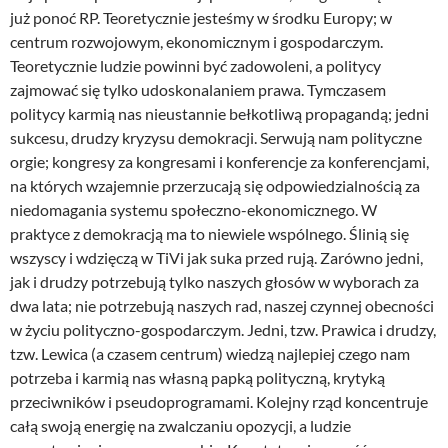
już ponoć RP. Teoretycznie jesteśmy w środku Europy; w
centrum rozwojowym, ekonomicznym i gospodarczym.
Teoretycznie ludzie powinni być zadowoleni, a politycy
zajmować się tylko udoskonalaniem prawa. Tymczasem
politycy karmią nas nieustannie bełkotliwą propagandą; jedni
sukcesu, drudzy kryzysu demokracji. Serwują nam polityczne
orgie; kongresy za kongresami i konferencje za konferencjami,
na których wzajemnie przerzucają się odpowiedzialnością za
niedomagania systemu społeczno-ekonomicznego. W
praktyce z demokracją ma to niewiele wspólnego. Ślinią się
wszyscy i wdzięczą w TiVi jak suka przed rują. Zarówno jedni,
jak i drudzy potrzebują tylko naszych głosów w wyborach za
dwa lata; nie potrzebują naszych rad, naszej czynnej obecności
w życiu polityczno-gospodarczym. Jedni, tzw. Prawica i drudzy,
tzw. Lewica (a czasem centrum) wiedzą najlepiej czego nam
potrzeba i karmią nas własną papką polityczną, krytyką
przeciwników i pseudoprogramami. Kolejny rząd koncentruje
całą swoją energię na zwalczaniu opozycji, a ludzie