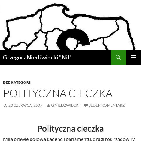
Przejdź
do
treści
Szukaj
Grzegorz Niedźwiecki "Nil"
MENU
GŁÓWN
BEZ KATEGORII
POLITYCZNA CIECZKA
20 CZERWCA, 2007
G.NIEDZWIECKI
JEDEN KOMENTARZ
Polityczna cieczka
Mija prawie połowa kadencji parlamentu, drugi rok rządów IV