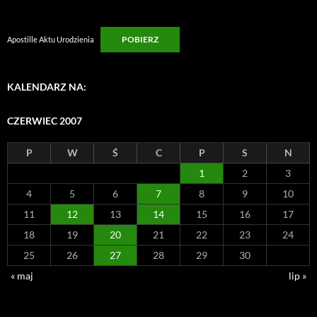
POBIERZ
Apostille Aktu Urodzienia
KALENDARZ NA:
CZERWIEC 2007
P
W
Ś
C
P
S
N
1
2
3
4
5
6
7
8
9
10
11
12
13
14
15
16
17
18
19
20
21
22
23
24
25
26
27
28
29
30
« maj
lip »