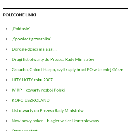
POLECONE LINKI
„Pokłosie”
„Spowiedź grzesznika”
Dorosłe dzieci mają żal…
Drugi list otwarty do Prezesa Rady Ministrów
Groucho, Chico i Harpo, czyli rządy braci PO w Jeleniej Górze
HITY i KITY roku 2007
IV RP – czwarty rozbój Polski
KOPCIUSZKOLAND
List otwarty do Prezesa Rady Ministrów
Nowinowy poker – blagier w sieci kontrolowany
Ogary na start