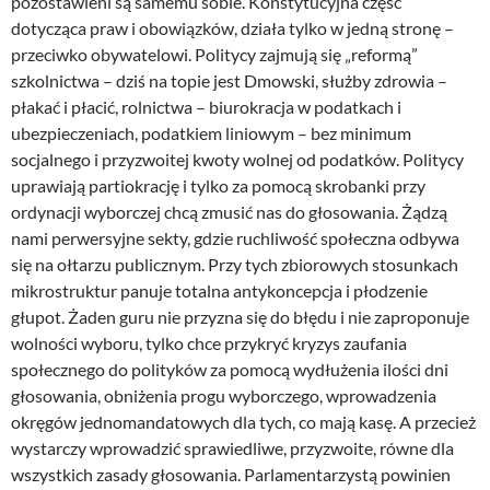
pozostawieni są samemu sobie. Konstytucyjna część
dotycząca praw i obowiązków, działa tylko w jedną stronę –
przeciwko obywatelowi. Politycy zajmują się „reformą”
szkolnictwa – dziś na topie jest Dmowski, służby zdrowia –
płakać i płacić, rolnictwa – biurokracja w podatkach i
ubezpieczeniach, podatkiem liniowym – bez minimum
socjalnego i przyzwoitej kwoty wolnej od podatków. Politycy
uprawiają partiokrację i tylko za pomocą skrobanki przy
ordynacji wyborczej chcą zmusić nas do głosowania. Żądzą
nami perwersyjne sekty, gdzie ruchliwość społeczna odbywa
się na ołtarzu publicznym. Przy tych zbiorowych stosunkach
mikrostruktur panuje totalna antykoncepcja i płodzenie
głupot. Żaden guru nie przyzna się do błędu i nie zaproponuje
wolności wyboru, tylko chce przykryć kryzys zaufania
społecznego do polityków za pomocą wydłużenia ilości dni
głosowania, obniżenia progu wyborczego, wprowadzenia
okręgów jednomandatowych dla tych, co mają kasę. A przecież
wystarczy wprowadzić sprawiedliwe, przyzwoite, równe dla
wszystkich zasady głosowania. Parlamentarzystą powinien