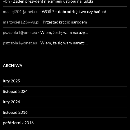
~bn
-
Żaden prezydent nie zmieni ustroju na ludzki
maciej701@onet.eu
-
WOŚP – dobrodziejstwo czy hańba?
marzyciel123@vp.pl
-
Przestać kręcić narodem
pszczola1@onet.eu
-
Wiem, że się wam narażę…
pszczola1@onet.eu
-
Wiem, że się wam narażę…
ARCHIWA
luty 2025
listopad 2024
luty 2024
listopad 2016
październik 2016