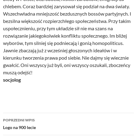
chlebem. Coraz bardziej zarysował się podział na dwa światy.
Wszechwładna mniejszość bezdusznych bossów partyjnych. I
bezsilna większość rozpierzchłego społeczeństwa. Przy takim
uspołecznieniu, przy tym układzie sił nie ma szans na
rozwiązanie jakiegokolwiek konfliktu społecznego. Im bliżej
wyborów, tym silniej się podniecają i gonią homopoliticus.
Jawnie zbaczają już z wcześniej głoszonych ideałów i w
kierunku tworzenia prawa pod siebie. Nie dajmy się wiecznie
gwałcić. Oni wszyscy już byli, oni wszyscy oszukali, zboczeńcy
muszą odejść!
socjolog
Nawigacja
POPRZEDNI WPIS
wpisu
Logo na 900 lecie