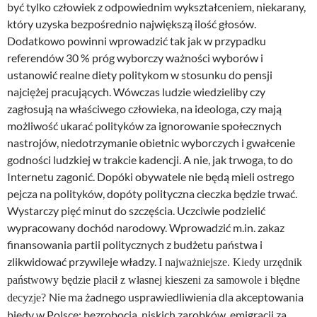
być tylko człowiek z odpowiednim wykształceniem, niekarany,
który uzyska bezpośrednio największą ilość głosów.
Dodatkowo powinni wprowadzić tak jak w przypadku
referendów 30 % próg wyborczy ważności wyborów i
ustanowić realne diety politykom w stosunku do pensji
najciężej pracujących. Wówczas ludzie wiedzieliby czy
zagłosują na właściwego człowieka, na ideologa, czy mają
możliwość ukarać polityków za ignorowanie społecznych
nastrojów, niedotrzymanie obietnic wyborczych i gwałcenie
godności ludzkiej w trakcie kadencji. A nie, jak trwoga, to do
Internetu zagonić. Dopóki obywatele nie będą mieli ostrego
pejcza na polityków, dopóty polityczna cieczka będzie trwać.
Wystarczy pięć minut do szczęścia. Uczciwie podzielić
wypracowany dochód narodowy. Wprowadzić m.in. zakaz
finansowania partii politycznych z budżetu państwa i
zlikwidować przywileje władzy.
I najważniejsze. Kiedy urzędnik
państwowy będzie płacił z własnej kieszeni za samowole i błędne
Nie ma żadnego usprawiedliwienia dla akceptowania
decyzje?
biedy w Polsce; bezrobocia, niskich zarobków, emigracji za