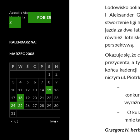
Lodowisko polim
Apostille Aktu
i Aleksander 
POBIER
Urodzienia
stworzenie ligi 
Z
jazda za dwa la
również lotnisk
KALENDARZ NA:
perspektywą.
MARZEC 2008
Okazuje się, że 
prezydenta, a t
P
W
Ś
C
P
S
N
końca kadencji
1
2
niczym ul. Piot
3
4
5
6
7
8
9
–
10
11
12
13
14
15
16
konkur
17
18
19
20
21
22
23
wyraźn
24
25
26
27
28
29
30
–
O kur
31
mnie t
« lut
kwi »
Grzegorz N. her