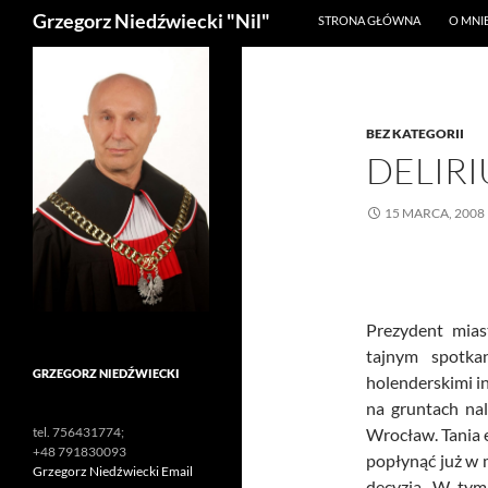
Szukaj
Grzegorz Niedźwiecki "Nil"
STRONA GŁÓWNA
O MNI
BEZ KATEGORII
DELIR
15 MARCA, 2008
Prezydent mias
tajnym spotka
GRZEGORZ NIEDŹWIECKI
holenderskimi i
na gruntach na
Wrocław. Tania 
tel. 756431774;
+48 791830093
popłynąć już w 
Grzegorz Niedźwiecki Email
decyzja. W tym