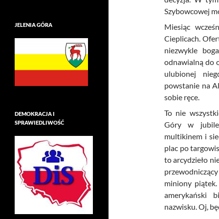
Szybowcowej moż
JELENIA GÓRA
Miesiąc wcześ
Cieplicach. Ofer
niezwykle boga
odnawialną do o
ulubionej nie
powstanie na Al
sobie ręce.
To nie wszystk
DEMOKRACJA I
SPRAWIEDLIWOŚĆ
Góry w jubile
multikinem i si
plac po targowi
to arcydzieło n
przewodnicząc
miniony piątek
amerykański b
nazwisku. Oj, bę