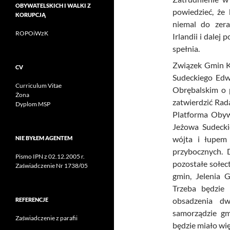
OBYWATELSKICH I WALKI Z
powiedzieć, że
KORUPCJĄ
niemal do zera
ROPOiWzK
Irlandii i dale
spełnia.
Związek Gmin K
CV
Sudeckiego Edw
Curriculum Vitae
Obrębalskim o p
Żona
zatwierdzić Rada
Dyplom MSP
Platforma Obyw
Jeżowa Sudecki
wójta i łupem
NIE BYŁEM AGENTEM
przybocznych. 
Pismo IPN z 02.12.2005 r.
pozostałe sołec
Zaświadczenie Nr 1738/05
gmin, Jelenia G
Trzeba będzie 
obsadzenia d
REFERENCJE
samorządzie g
Zaświadczenie z parafii
będzie miało wi