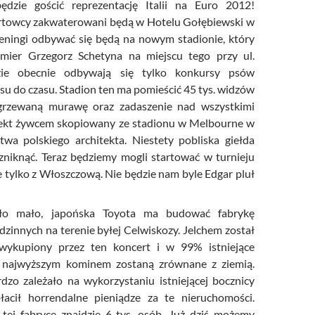
ędzie gościć reprezentację Italii na Euro 2012!
towcy zakwaterowani będą w Hotelu Gołębiewski w
reningi odbywać się będą na nowym stadionie, który
emier Grzegorz Schetyna na miejscu tego przy ul.
dzie obecnie odbywają się tylko konkursy psów
su do czasu. Stadion ten ma pomieścić 45 tys. widzów
grzewaną murawę oraz zadaszenie nad wszystkimi
jekt żywcem skopiowany ze stadionu w Melbourne w
stwa polskiego architekta. Niestety pobliska giełda
zniknąć. Teraz będziemy mogli startować w turnieju
e tylko z Włoszczową. Nie będzie nam byle Edgar pluł
ło mało, japońska Toyota ma budować fabrykę
innych na terenie byłej Celwiskozy. Jelchem został
 wykupiony przez ten koncert i w 99% istniejące
z najwyższym kominem zostaną zrównane z ziemią.
zo zależało na wykorzystaniu istniejącej bocznicy
płacił horrendalne pieniądze za te nieruchomości.
tej fabryce znajdzie 6 tys. osób. Już dziś możemy