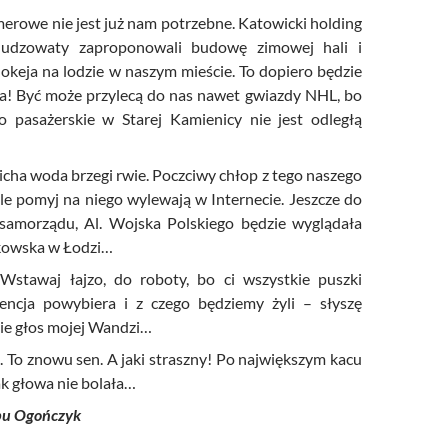
erowe nie jest już nam potrzebne. Katowicki holding
Gudzowaty zaproponowali budowę zimowej hali i
hokeja na lodzie w naszym mieście. To dopiero będzie
ta! Być może przylecą do nas nawet gwiazdy NHL, bo
o pasażerskie w Starej Kamienicy nie jest odległą
cicha woda brzegi rwie. Poczciwy chłop z tego naszego
yle pomyj na niego wylewają w Internecie. Jeszcze do
 samorządu, Al. Wojska Polskiego będzie wyglądała
rkowska w Łodzi…
Wstawaj łajzo, do roboty, bo ci wszystkie puszki
encja powybiera i z czego będziemy żyli – słyszę
ie głos mojej Wandzi…
.. To znowu sen. A jaki straszny! Po największym kacu
ak głowa nie bolała…
bu Ogończyk