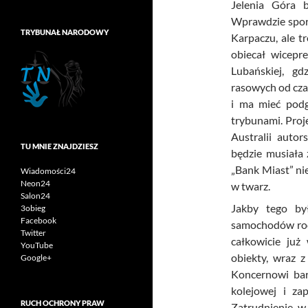
Jelenia Góra b
Wprawdzie spor
TRYBUNAŁ NARODOWY
Karpaczu, ale t
obiecał wicepr
Lubańskiej, g
rasowych od cza
i ma mieć pod
trybunami. Pro
Australii autor
TU MNIE ZNAJDZIESZ
będzie musiała 
„Bank Miast” ni
Wiadomości24
Neon24
w twarz.
Salon24
Jakby tego by
3obieg
Facebook
samochodów rodz
Twitter
całkowicie już
YouTube
obiekty, wraz 
Google+
Koncernowi bard
kolejowej i za
RUCH OCHRONY PRAW
Zatrudnienie w 