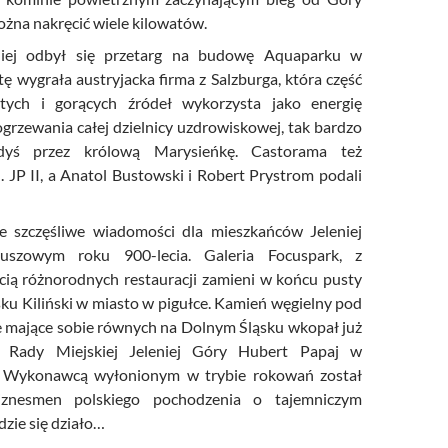
na nakręcić wiele kilowatów.
niej odbył się przetarg na budowę Aquaparku w
tę wygrała austryjacka firma z Salzburga, która część
tych i gorących źródeł wykorzysta jako energię
grzewania całej dzielnicy uzdrowiskowej, tak bardzo
gdyś przez królową Marysieńkę. Castorama też
. JP II, a Anatol Bustowski i Robert Prystrom podali
ie szczęśliwe wiadomości dla mieszkańców Jeleniej
uszowym roku 900-lecia. Galeria Focuspark, z
ecią różnorodnych restauracji zamieni w końcu pusty
sku Kiliński w miasto w pigułce. Kamień węgielny pod
ie mające sobie równych na Dolnym Śląsku wkopał już
y Rady Miejskiej Jeleniej Góry Hubert Papaj w
. Wykonawcą wyłonionym w trybie rokowań został
iznesmen polskiego pochodzenia o tajemniczym
dzie się działo…