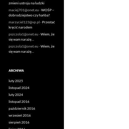
zmieni ustroju na ludzki
maciej701@onet.eu
-
WOŚP –
dobrodziejstwo czy hańba?
marzyciel123@vp.pl
-
Przestać
kręcić narodem
pszczola1@onet.eu
-
Wiem, że
się wam narażę…
pszczola1@onet.eu
-
Wiem, że
się wam narażę…
ARCHIWA
luty 2025
listopad 2024
luty 2024
listopad 2016
październik 2016
wrzesień 2016
sierpień 2016