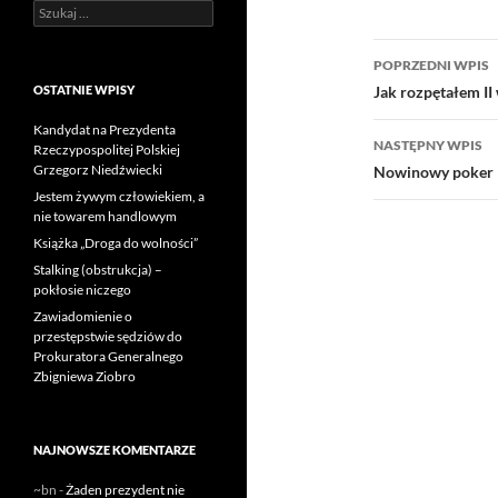
Szukaj:
Nawigacj
POPRZEDNI WPIS
wpisu
Jak rozpętałem II
OSTATNIE WPISY
Kandydat na Prezydenta
NASTĘPNY WPIS
Rzeczypospolitej Polskiej
Grzegorz Niedźwiecki
Nowinowy poker
Jestem żywym człowiekiem, a
nie towarem handlowym
Książka „Droga do wolności”
Stalking (obstrukcja) –
pokłosie niczego
Zawiadomienie o
przestępstwie sędziów do
Prokuratora Generalnego
Zbigniewa Ziobro
NAJNOWSZE KOMENTARZE
~bn
-
Żaden prezydent nie