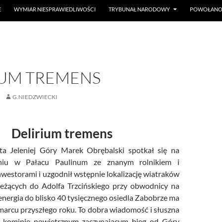
E
WYMIAR NIESPRAWIEDLIWOŚCI
TRYBUNAŁ NARODOWY
POWOŁANO 
IUM TREMENS
G.NIEDZWIECKI
Delirium tremens
ta Jeleniej Góry Marek Obrębalski spotkał się na
niu w Pałacu Paulinum ze znanym rolnikiem i
nwestorami i uzgodnił wstępnie lokalizację wiatraków
leżących do Adolfa Trzcińskiego przy obwodnicy na
energia do blisko 40 tysięcznego osiedla Zabobrze ma
marcu przyszłego roku. To dobra wiadomość i słuszna
 kominie powietrznym zaczynającym bieg od Góry