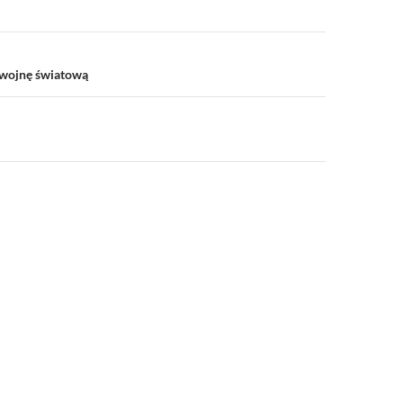
a
 wojnę światową