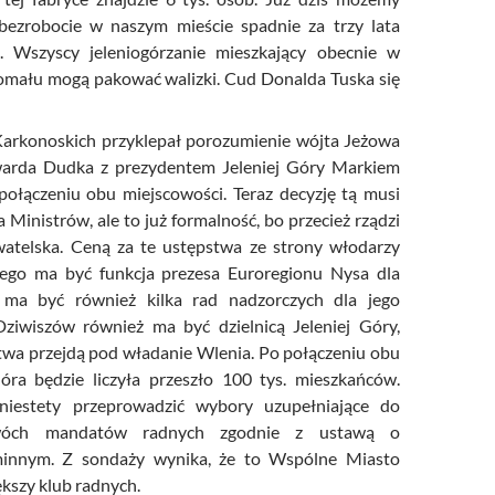
 bezrobocie w naszym mieście spadnie za trzy lata
. Wszyscy jeleniogórzanie mieszkający obecnie w
j pomału mogą pakować walizki. Cud Donalda Tuska się
arkonoskich przyklepał porozumienie wójta Jeżowa
arda Dudka z prezydentem Jeleniej Góry Markiem
ołączeniu obu miejscowości. Teraz decyzję tą musi
 Ministrów, ale to już formalność, bo przecież rządzi
atelska. Ceną za te ustępstwa ze strony włodarzy
ego ma być funkcja prezesa Euroregionu Nysa dla
 ma być również kilka rad nadzorczych dla jego
Dziwiszów również ma być dzielnicą Jeleniej Góry,
twa przejdą pod władanie Wlenia. Po połączeniu obu
óra będzie liczyła przeszło 100 tys. mieszkańców.
niestety przeprowadzić wybory uzupełniające do
wóch mandatów radnych zgodnie z ustawą o
minnym. Z sondaży wynika, że to Wspólne Miasto
ększy klub radnych.