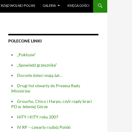
RZĄD WOLNEJ POLSKI
GALERIA
KSIĘGA GOŚCI
POLECONE LINKI
„Pokłosie”
„Spowiedź grzesznika”
Dorosłe dzieci mają żal…
Drugi list otwarty do Prezesa Rady
Ministrów
Groucho, Chico i Harpo, czyli rządy braci
PO w Jeleniej Górze
HITY i KITY roku 2007
IV RP – czwarty rozbój Polski