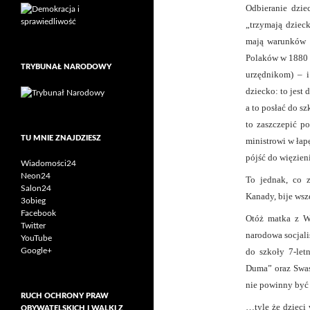
Odbieranie dzie
„trzymają dziec
mają warunków m
Polaków w 1880 r
TRYBUNAŁ NARODOWY
urzędnikom) – i
dziecko: to jest
a to posłać do sz
to zaszczepić p
TU MNIE ZNAJDZIESZ
ministrowi w ła
pójść do więzieni
Wiadomości24
Neon24
To jednak, co z
Salon24
Kanady, bije wsz
3obieg
Facebook
Otóż matka z Wi
Twitter
narodowa socjali
YouTube
Google+
do szkoły 7-let
Duma” oraz Swast
nie powinny być 
RUCH OCHRONY PRAW
…tyle że dzieci 
OBYWATELSKICH I WALKI Z