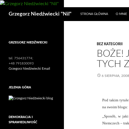
Przejdź
do
Szukaj
Grzegorz Niedźwiecki "Nil"
STRONA GŁÓWNA
O MNIE
treści
GRZEGORZ NIEDŹWIECKI
BEZ KATEGORII
BOŻE! 
tel. 756431774;
TYCH 
+48 791830093
Grzegorz Niedźwiecki Email
6 SIERPNIA, 200
JELENIA GÓRA
Pod takim tytuł
na swoim blogu:
„Sposób, w jaki
DEMOKRACJA I
SPRAWIEDLIWOŚĆ
Niemczech – trak