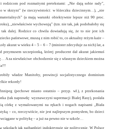
ci rodzicom pod rozmaitymi pretekstami: „Nie dają sobie rady”,
ko w skrzyni” (w rzeczywistości: w łóżeczku dziecinnym…), „nie
aterialnych” (a mają warunki obiektywnie lepsze niż 90 proc.
oku), „niewłaściwie wychowują” (tzn. nie tak, jak podobałoby się
 tak dalej. Rodzice co chwila dowiadują się, że to nie jest ich
 dziecko państwowe, muszą z nim robić to, co aktualny reżym każe –
koły akurat w wieku 4 – 5 – 6 – 7 (minister zdecyduje za nich) lat, a
od przymusem szczepionką, której producent dał akurat jakiemuś
pę… A za niewłaściwe obchodzenie się z własnym dzieckiem można
a!!!
robiły władze Manitoby, prowincji socjalistycznego dominium
elkie rekordy!
nnipeg (pechowe miasto ostatnio – przyp. wł.), z przekonania
stka (tak naprawdę: wyznawczyni supremacji Białej Rasy), posłała
nią córkę z wymalowanymi na rękach i nogach napisami „Biała
yką – co, rzeczywiście, nie jest najlepszym pomysłem, bo dzieci
wciągane w politykę – a już na pewno nie w szkole…
w szkołach jak najbardziej indoktrynuje się politycznie. W Polsce