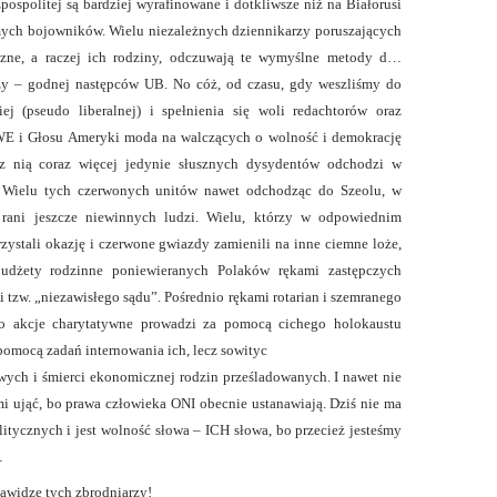
zpospolitej są bardziej wyrafinowane i dotkliwsze niż na Białorusi
amych bojowników. Wielu niezależnych dziennikarzy poruszających
czne, a raczej ich rodziny, odczuwają te wymyślne metody d…
zy – godnej następców UB. No cóż, od czasu, gdy weszliśmy do
iej (pseudo liberalnej) i spełnienia się woli redachtorów oraz
 i Głosu Ameryki moda na walczących o wolność i demokrację
 z nią coraz więcej jedynie słusznych dysydentów odchodzi w
. Wielu tych czerwonych unitów nawet odchodząc do Szeolu, w
i rani jeszcze niewinnych ludzi. Wielu, którzy w odpowiednim
ystali okazję i czerwone gwiazdy zamienili na inne ciemne loże,
budżety rodzinne poniewieranych Polaków rękami zastępczych
 tzw. „niezawisłego sądu”. Pośrednio rękami rotarian i szemranego
to akcje charytatywne prowadzi za pomocą cichego holokaustu
pomocą zadań internowania ich, lecz sowityc
wych i śmierci ekonomicznej rodzin prześladowanych. I nawet nie
mi ująć, bo prawa człowieka ONI obecnie ustanawiają. Dziś nie ma
itycznych i jest wolność słowa – ICH słowa, bo przecież jesteśmy
…
nawidzę tych zbrodniarzy!