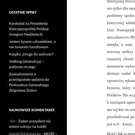
dzisiejszej Rzec
nie tylko dla s
OSTATNIE WPISY
problemy społe
kratycznej wład
Kandydat na Prezydenta
Rzeczypospolitej Polskiej
Unii Jewropejsk
Grzegorz Niedźwiecki
mocodawców RWE
Jestem żywym człowiekiem, a
minęła, a wraz
nie towarem handlowym
wieczny niebyt
Książka „Droga do wolności”
ostatniej chwil
Stalking (obstrukcja) –
momencie wykorz
pokłosie niczego
drenuje nadal 
Zawiadomienie o
przestępstwie sędziów do
oprawców, rękami
Prokuratora Generalnego
biznesu, który 
Zbigniewa Ziobro
Polaków. Nie za 
h nawiązek sądo
ma się kto za ni
NAJNOWSZE KOMENTARZE
prześladowań pol
~bn
-
Żaden prezydent nie
już w d…kracji
zmieni ustroju na ludzki
Boże! Jak ja nie
maciej701@onet.eu
-
WOŚP –