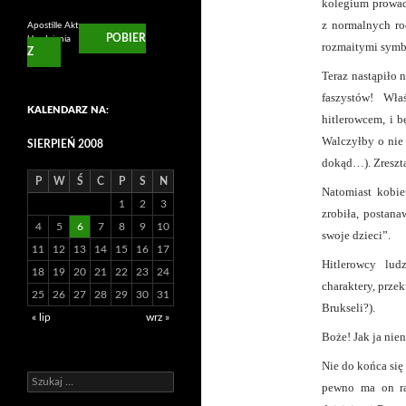
kolegium prowadz
z normalnych ro
Apostille Aktu
POBIER
Urodzienia
rozmaitymi symbo
Z
Teraz nastąpiło
faszystów! Wła
KALENDARZ NA:
hitlerowcem, i b
Walczyłby o nie 
SIERPIEŃ 2008
dokąd…). Zreszt
P
W
Ś
C
P
S
N
Natomiast kobie
1
2
3
zrobiła, postana
4
5
6
7
8
9
10
swoje dzieci”.
11
12
13
14
15
16
17
Hitlerowcy ludz
18
19
20
21
22
23
24
charaktery, prze
25
26
27
28
29
30
31
Brukseli?).
« lip
wrz »
Boże! Jak ja nie
Nie do końca si
Szukaj:
pewno ma on rac