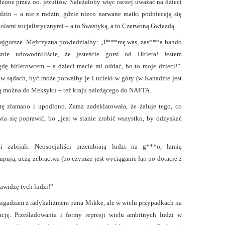
one przez oo. jezuitów. Należałoby więc raczej uważać na dzieci
dzin – a nie z rodzin, gdzie nieco narwane matki podniecają się
lami socjalistycznymi – a to Swastyką, a to Czerwoną Gwiazdą.
 najgorsze. Mężczyzna powiedziałby: „P***rzę was, zas***a bando
śnie udowodniliście, że jesteście gorsi od Hitlera! Jestem
ędę hitlerowcem – a dzieci macie mi oddać, bo to moje dzieci!”.
w sądach, być może porwałby je i uciekł w góry (w Kanadzie jest
ą można do Meksyku – też kraju należącego do NAFTA.
tę złamano i upodlono. Zaraz zadeklarowała, że żałuje tego, co
wia się poprawić, bo „jest w stanie zrobić wszystko, by odzyskać
i zabijali. Neosocjaliści przerabiają ludzi na g***o, łamią
kupują, uczą żebractwa (bo czymże jest wyciąganie łap po dotacje z
nawidzę tych ludzi!”
ę zgadzam z radykalizmem pana Mikke, ale w wielu przypadkach na
ję. Prześladowania i formy represji wielu ambitnych ludzi w