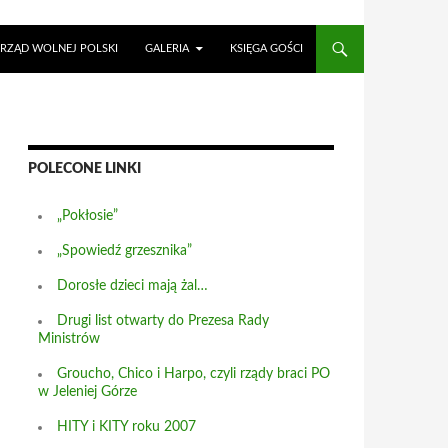
RZĄD WOLNEJ POLSKI
GALERIA
KSIĘGA GOŚCI
POLECONE LINKI
„Pokłosie”
„Spowiedź grzesznika”
Dorosłe dzieci mają żal…
Drugi list otwarty do Prezesa Rady
Ministrów
Groucho, Chico i Harpo, czyli rządy braci PO
w Jeleniej Górze
HITY i KITY roku 2007