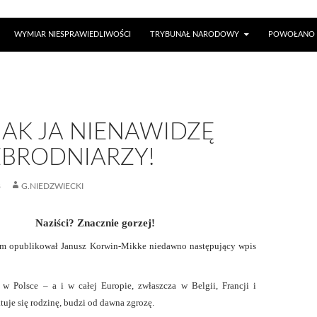
WYMIAR NIESPRAWIEDLIWOŚCI
TRYBUNAŁ NARODOWY
POWOŁANO 
JAK JA NIENAWIDZĘ
ZBRODNIARZY!
8
G.NIEDZWIECKI
Naziści? Znacznie gorzej!
em opublikował Janusz Korwin-Mikke niedawno następujący wpis
 w Polsce – a i w całej Europie, zwłaszcza w Belgii, Francji i
tuje się rodzinę, budzi od dawna zgrozę.