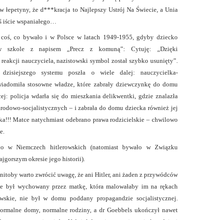
 w łepetyny, że d***kracja to Najlepszy Ustrój Na Świecie, a Unia
ś iście wspaniałego…
 coś, co bywało i w Polsce w latach 1949-1955, gdyby dziecko
w szkole z napisem „Precz z komuną”: Cytuję: „Dzięki
reakcji nauczyciela, nazistowski symbol został szybko usunięty”.
 dzisiejszego systemu poszła o wiele dalej: nauczycielka-
wiadomiła stosowne władze, które zabrały dziewczynkę do domu
ej: policja wdarła się do mieszkania delikwentki, gdzie znalazła
rodowo-socjalistycznych – i zabrała do domu dziecka również jej
ka!!! Matce natychmiast odebrano prawa rodzicielskie – chwilowo
e.
o w Niemczech hitlerowskich (natomiast bywało w Związku
jgorszym okresie jego historii).
itoby warto zwrócić uwagę, że ani Hitler, ani żaden z przywódców
ie był wychowany przez matkę, która malowałaby im na rękach
wskie, nie był w domu poddany propagandzie socjalistycznej.
ormalne domy, normalne rodziny, a dr Goebbels ukończył nawet