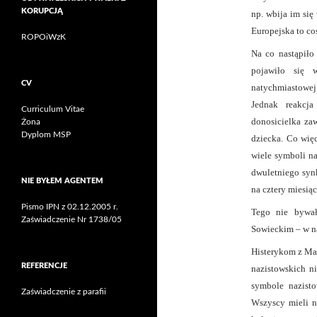
KORUPCJĄ
np. wbija im się
Europejska to co
ROPOiWzK
Na co nastąpiło
pojawiło się 
CV
natychmiastowej 
Jednak reakcja
Curriculum Vitae
donosicielka za
Żona
Dyplom MSP
dziecka. Co więc
wiele symboli na
dwuletniego syn
NIE BYŁEM AGENTEM
na cztery miesiąc
Pismo IPN z 02.12.2005 r.
Tego nie bywał
Zaświadczenie Nr 1738/05
Sowieckim – w na
Histerykom z Man
REFERENCJE
nazistowskich n
symbole nazisto
Zaświadczenie z parafii
Wszyscy mieli n