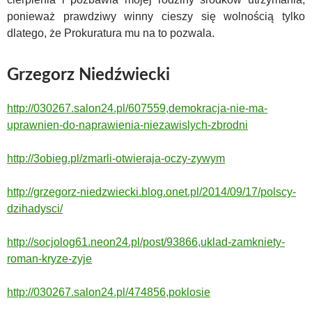
ponieważ prawdziwy winny cieszy się wolnością tylko
dlatego, że Prokuratura mu na to pozwala.
Grzegorz Niedźwiecki
http://030267.salon24.pl/607559,demokracja-nie-ma-
uprawnien-do-naprawienia-niezawislych-zbrodni
http://3obieg.pl/zmarli-otwieraja-oczy-zywym
http://grzegorz-niedzwiecki.blog.onet.pl/2014/09/17/polscy-
dzihadysci/
http://socjolog61.neon24.pl/post/93866,uklad-zamkniety-
roman-kryze-zyje
http://030267.salon24.pl/474856,poklosie