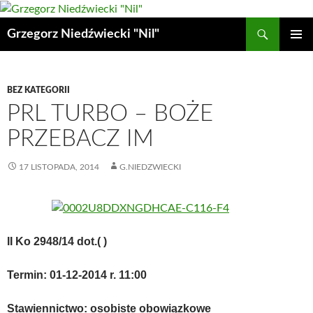
Przejdź
do
Szukaj
Grzegorz Niedźwiecki "Nil"
treści
MENU
GŁÓWN
BEZ KATEGORII
PRL TURBO – BOŻE
PRZEBACZ IM
17 LISTOPADA, 2014
G.NIEDZWIECKI
II Ko 2948/14 dot.( )
Termin: 01-12-2014 r. 11:00
Stawiennictwo: osobiste obowiązkowe