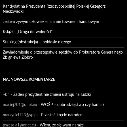
Kandydat na Prezydenta Rzeczypospolitej Polskiej Grzegorz
Niedźwiecki
Jestem żywym człowiekiem, a nie towarem handlowym
Książka „Droga do wolności”
Stalking (obstrukcja) – pokłosie niczego
Zawiadomienie o przestępstwie sędziów do Prokuratora Generalnego
Zbigniewa Ziobro
NAJNOWSZE KOMENTARZE
~bn
-
Żaden prezydent nie zmieni ustroju na ludzki
maciej701@onet.eu
-
WOŚP – dobrodziejstwo czy hańba?
marzyciel123@vp.pl
-
Przestać kręcić narodem
pszczola1@onet.eu
-
Wiem, że się wam narażę…