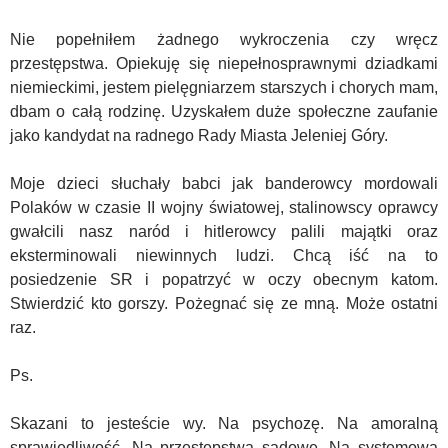
Nie popełniłem żadnego wykroczenia czy wręcz
przestępstwa. Opiekuję się niepełnosprawnymi dziadkami
niemieckimi, jestem pielęgniarzem starszych i chorych mam,
dbam o całą rodzinę. Uzyskałem duże społeczne zaufanie
jako kandydat na radnego Rady Miasta Jeleniej Góry.
Moje dzieci słuchały babci jak banderowcy mordowali
Polaków w czasie II wojny światowej, stalinowscy oprawcy
gwałcili nasz naród i hitlerowcy palili majątki oraz
eksterminowali niewinnych ludzi. Chcą iść na to
posiedzenie SR i popatrzyć w oczy obecnym katom.
Stwierdzić kto gorszy. Pożegnać się ze mną. Może ostatni
raz.
Ps.
Skazani to jesteście wy. Na psychozę. Na amoralną
sprawiedliwość. Na przestępstwa sądowe. Na systemową