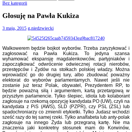
Bez kategorii
Głosuję na Pawła Kukiza
3 maja, 2015
g.niedzwiecki
Walkowerem będzie bojkot wyborów. Trzeba zaryzykować i
zagłosować na Pawła Kukiza. To jedyna szansa
wyhamować ekspansję magdalenkowców, partyjniaków i
zapoczątkować odwrócenie odwiecznej rotacji nierobów,
przestępców i Żydów na stołkach polskiej władzy. Można
wprowadzić go do drugiej tury, albo zbudować poważny
elektorat do wyborów parlamentarnych. Nawet jeśli nie
zostanie już teraz Polak, obywatel, Prezydentem RP, to
będzie poważną siłą i argumentem, kartą przetargową w
przyszłym parlamencie. Tylko ślepiec, idiota lub kolaborant
zagłosuje na rzekomą opozycję kandydata PO (UW), czyli na
kandydata z PiS (AWS), SLD (PZPR), czy PSL (ZSL) lub
spadochroniarzy co zmienili etykietki. Tylko Judasz wchodzi
sześć razy do tej samej rzeki. Tylko analfabeta lub anty-polak
zagłosuje na innego Żyda lub przegraną kartę. Nie ma
znaczenia jaki konkretny stosunek mam do Korwinów,