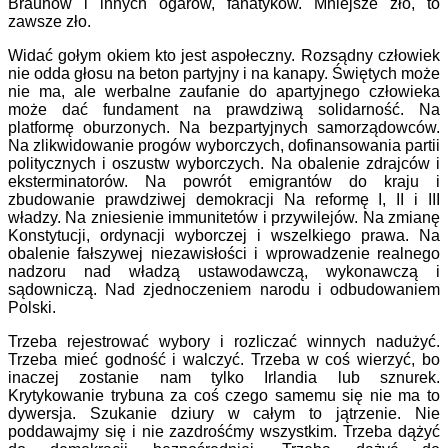
Braunów i innych ogarów, fanatyków. Mniejsze zło, to
zawsze zło.
Widać gołym okiem kto jest aspołeczny. Rozsądny człowiek
nie odda głosu na beton partyjny i na kanapy. Świętych może
nie ma, ale werbalne zaufanie do apartyjnego człowieka
może dać fundament na prawdziwą solidarność. Na
platformę oburzonych. Na bezpartyjnych samorządowców.
Na zlikwidowanie progów wyborczych, dofinansowania partii
politycznych i oszustw wyborczych. Na obalenie zdrajców i
eksterminatorów. Na powrót emigrantów do kraju i
zbudowanie prawdziwej demokracji Na reformę I, II i III
władzy. Na zniesienie immunitetów i przywilejów. Na zmianę
Konstytucji, ordynacji wyborczej i wszelkiego prawa. Na
obalenie fałszywej niezawisłości i wprowadzenie realnego
nadzoru nad władzą ustawodawczą, wykonawczą i
sądowniczą. Nad zjednoczeniem narodu i odbudowaniem
Polski.
Trzeba rejestrować wybory i rozliczać winnych nadużyć.
Trzeba mieć godność i walczyć. Trzeba w coś wierzyć, bo
inaczej zostanie nam tylko Irlandia lub sznurek.
Krytykowanie trybuna za coś czego samemu się nie ma to
dywersja. Szukanie dziury w całym to jątrzenie. Nie
poddawajmy się i nie zazdrośćmy wszystkim. Trzeba dążyć