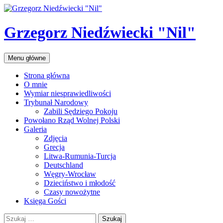
Przejdź
do
treści
Grzegorz Niedźwiecki "Nil"
Szukaj
Menu główne
Strona główna
O mnie
Wymiar niesprawiedliwości
Trybunał Narodowy
Zabili Sędziego Pokoju
Powołano Rząd Wolnej Polski
Galeria
Zdjęcia
Grecja
Litwa-Rumunia-Turcja
Deutschland
Węgry-Wrocław
Dzieciństwo i młodość
Czasy nowożytne
Księga Gości
Szukaj: