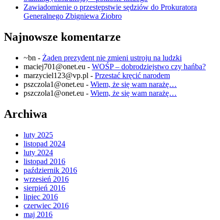
Zawiadomienie o przestępstwie sędziów do Prokuratora
Generalnego Zbigniewa Ziobro
Najnowsze komentarze
~bn
-
Żaden prezydent nie zmieni ustroju na ludzki
maciej701@onet.eu
-
WOŚP – dobrodziejstwo czy hańba?
marzyciel123@vp.pl
-
Przestać kręcić narodem
pszczola1@onet.eu
-
Wiem, że się wam narażę…
pszczola1@onet.eu
-
Wiem, że się wam narażę…
Archiwa
luty 2025
listopad 2024
luty 2024
listopad 2016
październik 2016
wrzesień 2016
sierpień 2016
lipiec 2016
czerwiec 2016
maj 2016