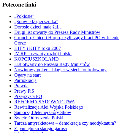
Polecone linki
„Pokłosie”
„Spowiedź grzesznika”
Dorosłe dzieci mają żal…
Drugi list otwarty do Prezesa Rady Ministrów
Groucho, Chico i Harpo, czyli rządy braci PO w Jeleniej
Górze
HITY i KITY roku 2007
IV RP – czwarty rozbój Polski
KOPCIUSZKOLAND
List otwarty do Prezesa Rady Ministrów
Nowinowy poker – blagier w sieci kontrolowany
Ogary na start
Partiokracja
Prawda
Prawy PiS
Przejrzysta PO
REFORMA SĄDOWNICTWA
Rewitalizacja Alei Wojska Polskiego
Samorząd Jeleniej Góry Show
Święto Odrodzenia Polski
Tarcza antyrakietowa – demokracja czy neodyktatura?
Z pamiętnika starego garusa