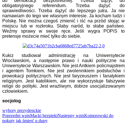
do demokracji bezpośredniej. Trzeba dążyć do
obligatoryjnego referendum. Trzeba dążyć do
sprawiedliwości. Trzeba dążyć do lepszego jutra. Ja nie
namawiam do tego we własnym interesie. Ja kocham ludzi i
Polskę. Nie można czegoś zmienić i iść na przód stojąc w
miejscu lub w rozkroku. Słaby naród, to słabe państwo.
Weźmy sprawy w swoje ręce. Jeśli wygra POPiS to
pretensje możecie mieć tylko do siebie.
Kukiz studiował administrację na Uniwersytecie
Wrocławskim, a następnie prawo i nauki polityczne na
Uniwersytecie Warszawskim. Nie jest Antkiem policmajstrem
i agentem Tomkiem. Nie jest zwolennikiem podsłuchów i
prowokacji politycznych. Nie jest faryzeuszem i fanatykiem
religijnym. Jest katolikiem, ale nie wykorzystuje fałszywie
religii do polityki. Jest wrażliwym, dobrze usocjalizowanym
człowiekiem.
socjolog
wybory prezydenckie
Nawigacja
Poprzedni wpis
Macki bezpieki
Następny wpis
Komorowski do
pokuty jak śmierć u dupy
wpisu