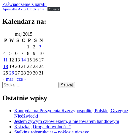
Zaświadczenie z parafii
Apostille Aktu Urodzienia
Pobierz
Kalendarz na:
maj 2015
P
W
Ś
C
P
S
N
1
2
3
4
5
6
7
8
9
10
11
12
13
14
15
16
17
18
19
20
21
22
23
24
25
26
27
28
29
30
31
« mar
cze »
Szukaj:
Ostatnie wpisy
Kandydat na Prezydenta Rzeczypospolitej Polskiej Grzegorz
Niedźwiecki
Jestem żywym człowiekiem, a nie towarem handlowym
Książka „Droga do wolności”
Stalking (obstrukcja) – pokłosie niczego