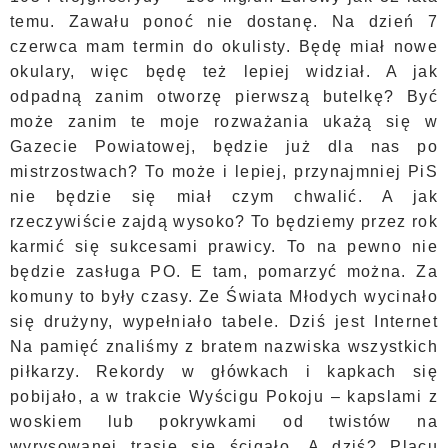
temu. Zawału ponoć nie dostanę. Na dzień 7
czerwca mam termin do okulisty. Będę miał nowe
okulary, więc będę też lepiej widział. A jak
odpadną zanim otworzę pierwszą butelkę? Być
może zanim te moje rozważania ukażą się w
Gazecie Powiatowej, będzie już dla nas po
mistrzostwach? To może i lepiej, przynajmniej PiS
nie będzie się miał czym chwalić. A jak
rzeczywiście zajdą wysoko? To będziemy przez rok
karmić się sukcesami prawicy. To na pewno nie
będzie zasługa PO. E tam, pomarzyć można. Za
komuny to były czasy. Ze Świata Młodych wycinało
się drużyny, wypełniało tabele. Dziś jest Internet
Na pamięć znaliśmy z bratem nazwiska wszystkich
piłkarzy. Rekordy w główkach i kapkach się
pobijało, a w trakcie Wyścigu Pokoju – kapslami z
woskiem lub pokrywkami od twistów na
wyrysowanej trasie się ścigało. A dziś? Placu