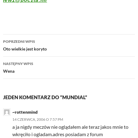
lew1@poczta.fm
Nawigacja
POPRZEDNI WPIS
wpisu
Oto wielkie jest koryto
NASTĘPNY WPIS
Wena
JEDEN KOMENTARZ DO “MUNDIAL”
~rottenmind
14 CZERWCA, 2006 O 7:57 PM
a ja nigdy meczów nie oglądałem ale teraz jakos mnie to
wkręciło i ogladam.adres posiadam z forum