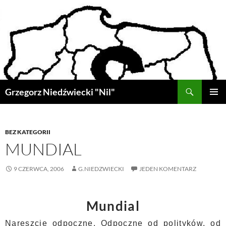
Przejdź
do
treści
Szukaj
Grzegorz Niedźwiecki "Nil"
MENU
GŁÓWN
BEZ KATEGORII
MUNDIAL
9 CZERWCA, 2006
G.NIEDZWIECKI
JEDEN KOMENTARZ
Mundial
Nareszcie odpocznę. Odpocznę od polityków, od