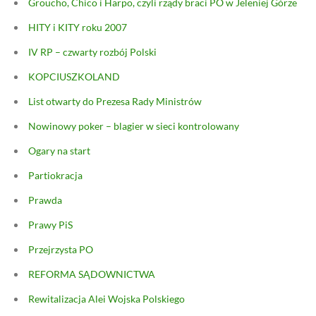
Groucho, Chico i Harpo, czyli rządy braci PO w Jeleniej Górze
HITY i KITY roku 2007
IV RP – czwarty rozbój Polski
KOPCIUSZKOLAND
List otwarty do Prezesa Rady Ministrów
Nowinowy poker – blagier w sieci kontrolowany
Ogary na start
Partiokracja
Prawda
Prawy PiS
Przejrzysta PO
REFORMA SĄDOWNICTWA
Rewitalizacja Alei Wojska Polskiego