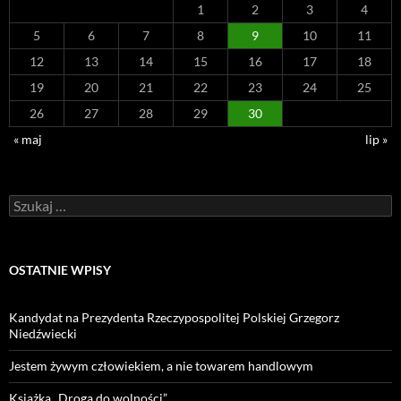
1
2
3
4
5
6
7
8
9
10
11
12
13
14
15
16
17
18
19
20
21
22
23
24
25
26
27
28
29
30
« maj
lip »
Szukaj:
OSTATNIE WPISY
Kandydat na Prezydenta Rzeczypospolitej Polskiej Grzegorz
Niedźwiecki
Jestem żywym człowiekiem, a nie towarem handlowym
Książka „Droga do wolności”