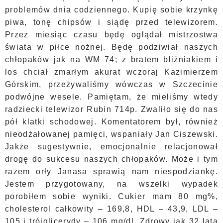
problemów dnia codziennego. Kupię sobie krzynkę
piwa, tonę chipsów i siądę przed telewizorem.
Przez miesiąc czasu będę oglądał mistrzostwa
świata w piłce nożnej. Będę podziwiał naszych
chłopaków jak na WM 74; z bratem bliźniakiem i
los chciał zmarłym akurat wczoraj Kazimierzem
Górskim, przeżywaliśmy wówczas w Szczecinie
podwójne wesele. Pamiętam, że mieliśmy wtedy
radziecki telewizor Rubin 714p. Zwaliło się do nas
pół klatki schodowej. Komentatorem był, również
nieodżałowanej pamięci, wspaniały Jan Ciszewski.
Jakże sugestywnie, emocjonalnie relacjonował
drogę do sukcesu naszych chłopaków. Może i tym
razem orły Janasa sprawią nam niespodziankę.
Jestem przygotowany, na wszelki wypadek
porobiłem sobie wyniki. Cukier mam 80 mg%,
cholesterol całkowity – 169,8, HDL – 43,9, LDL –
105 i trójglicerydy – 106 mg/dl. Zdrowy jak 32 lata