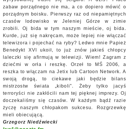
zabaw porządnego nie ma, a co dopiero mówić o
porządnym boisku. Pierwszy raz od niepamiętnych
czasów lodowisko w Jeleniej Górze w zimie
zrobili. Oj bida w tym naszym mieście, oj bida.
Kurde, już się nakręcam, może lepiej nie włączać
telewizora i pojechać na ryby? Ledwo mnie Papież
Benedykt XVI ukoił, to już znów jakieś chłopcy
laleczki się afirmują w telewizji. Wiem! Zagram z
dziećmi w orła i reszkę. Orzeł to MŚ
2006, a
reszka to włączam na Jetix lub Cartoon Network. A
swoją drogą, to ciekawe jaki będzie bilans
mistrzostw świata „kiboli”. Żeby tylko jacyś
terroryści nie zakłócili nam tej pięknej imprezy. Oj
doczekaliśmy się czasów. W każdym bądź razie
życzę naszym chłopakom sukcesu. Rozgrzewkę
mieli obiecującą.
Grzegorz Niedźwiecki