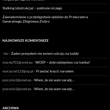
Stalking (obstrukcja) – pokłosie niczego
Zawiadomienie o przestępstwie sędziów do Prokuratora
Generalnego Zbigniewa Ziobro
NAJNOWSZE KOMENTARZE
~bn
-
Żaden prezydent nie zmieni ustroju na ludzki
maciej701@onet.eu
-
WOŚP – dobrodziejstwo czy hańba?
marzyciel123@vp.pl
-
Przestać kręcić narodem
pszczola1@onet.eu
-
Wiem, że się wam narażę…
pszczola1@onet.eu
-
Wiem, że się wam narażę…
ARCHIWA