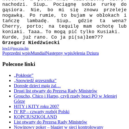
nachodzi. Siup… Pociągnę sobie rurkę do
gąsiora. Nie, bo mi się znowu przeleje
nogawką. Po rumie, to bujam w obłokach i
tańczę lambadę. Siup… gdzie ta wena?
Cherry, porto; na tequilę mam ochotę lub
koniaki. Taaa… To mogą pić tylko Kusiaki.
Kurde, już rano. Co ja pi(sa)łem???
Grzegorz Niedźwiecki
lew1@poczta.fm
Nawigacja
Poprzedni wpis
Mundial
Następny wpis
Jelenia Dziura
wpisu
Polecone linki
„Pokłosie”
„Spowiedź grzesznika”
Dorosłe dzieci mają żal…
Drugi list otwarty do Prezesa Rady Ministrów
Groucho, Chico i Harpo, czyli rządy braci PO w Jeleniej
Górze
HITY i KITY roku 2007
IV RP – czwarty rozbój Polski
KOPCIUSZKOLAND
List otwarty do Prezesa Rady Ministrów
Nowinowy poker – blagier w sieci kontrolowany