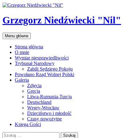
Przejdź
do
treści
Grzegorz Niedźwiecki "Nil"
Szukaj
Menu główne
Strona główna
O mnie
Wymiar niesprawiedliwości
Trybunał Narodowy
Zabili Sędziego Pokoju
Powołano Rząd Wolnej Polski
Galeria
Zdjęcia
Grecja
Litwa-Rumunia-Turcja
Deutschland
Węgry-Wrocław
Dzieciństwo i młodość
Czasy nowożytne
Księga Gości
Szukaj: