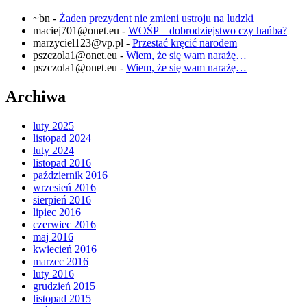
~bn
-
Żaden prezydent nie zmieni ustroju na ludzki
maciej701@onet.eu
-
WOŚP – dobrodziejstwo czy hańba?
marzyciel123@vp.pl
-
Przestać kręcić narodem
pszczola1@onet.eu
-
Wiem, że się wam narażę…
pszczola1@onet.eu
-
Wiem, że się wam narażę…
Archiwa
luty 2025
listopad 2024
luty 2024
listopad 2016
październik 2016
wrzesień 2016
sierpień 2016
lipiec 2016
czerwiec 2016
maj 2016
kwiecień 2016
marzec 2016
luty 2016
grudzień 2015
listopad 2015