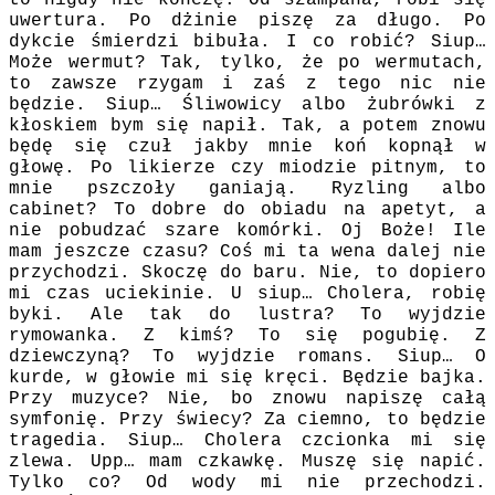
uwertura. Po dżinie piszę za długo. Po
dykcie śmierdzi bibuła. I co robić? Siup…
Może wermut? Tak, tylko, że po wermutach,
to zawsze rzygam i zaś z tego nic nie
będzie. Siup… Śliwowicy albo żubrówki z
kłoskiem bym się napił. Tak, a potem znowu
będę się czuł jakby mnie koń kopnął w
głowę. Po likierze czy miodzie pitnym, to
mnie pszczoły ganiają. Ryzling albo
cabinet? To dobre do obiadu na apetyt, a
nie pobudzać szare komórki. Oj Boże! Ile
mam jeszcze czasu? Coś mi ta wena dalej nie
przychodzi. Skoczę do baru. Nie, to dopiero
mi czas uciekinie. U siup… Cholera, robię
byki. Ale tak do lustra? To wyjdzie
rymowanka. Z kimś? To się pogubię. Z
dziewczyną? To wyjdzie romans. Siup… O
kurde, w głowie mi się kręci. Będzie bajka.
Przy muzyce? Nie, bo znowu napiszę całą
symfonię. Przy świecy? Za ciemno, to będzie
tragedia. Siup… Cholera czcionka mi się
zlewa. Upp… mam czkawkę. Muszę się napić.
Tylko co? Od wody mi nie przechodzi.