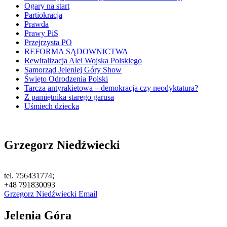
Ogary na start
Partiokracja
Prawda
Prawy PiS
Przejrzysta PO
REFORMA SĄDOWNICTWA
Rewitalizacja Alei Wojska Polskiego
Samorząd Jeleniej Góry Show
Święto Odrodzenia Polski
Tarcza antyrakietowa – demokracja czy neodyktatura?
Z pamiętnika starego garusa
Uśmiech dziecka
Grzegorz Niedźwiecki
tel. 756431774;
+48 791830093
Grzegorz Niedźwiecki Email
Jelenia Góra