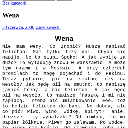
Bez kategorii
Wena
30 czerwca, 2006
g.niedzwiecki
Wena
Nie mam weny. Co zrobić? Muszę napisać
felieton. Mam tylko trzy dni. Chyba się
napiję. No to siup… Spoko! A jak wypiję za
dużo? To wyląduję znowu w Warszawie. A może
tym razem i w Moskwie. A przy czterech
promilach to mogę dojechać i do Pekinu.
Teraz pytanie, pić na smutno, czy na
wesoło? Jak będę pił na smutno, to napiszę
jakieś treny, a nie felieton. A jak będę
pił na wesoło, to napiszę fraszkę i mi nie
zapłacą. Trzeba pić umiarkowanie. Eee… toż
to będzie felieton do bani. No dobra, ale
co pić? Piwo, wino, wódkę, spiryt? Tanie,
droższe, czy wynalazki? Od bimbru, to mi
papier żółknie. Piwem go zalewam. Po wódce,
to nigdy nie kończę. Od szampana, robi się