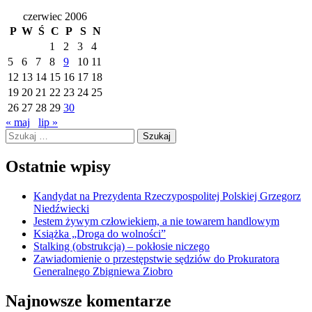
czerwiec 2006
P
W
Ś
C
P
S
N
1
2
3
4
5
6
7
8
9
10
11
12
13
14
15
16
17
18
19
20
21
22
23
24
25
26
27
28
29
30
« maj
lip »
Szukaj:
Ostatnie wpisy
Kandydat na Prezydenta Rzeczypospolitej Polskiej Grzegorz
Niedźwiecki
Jestem żywym człowiekiem, a nie towarem handlowym
Książka „Droga do wolności”
Stalking (obstrukcja) – pokłosie niczego
Zawiadomienie o przestępstwie sędziów do Prokuratora
Generalnego Zbigniewa Ziobro
Najnowsze komentarze