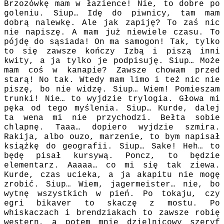
Brzozówkę mam w łazience! Nie, to dobre po
goleniu. Siup… Idę do piwnicy, tam mam
dobrą nalewkę. Ale jak zapiję? To zaś nic
nie napiszę. A mam już niewiele czasu. To
pójdę do sąsiada! On ma samogon! Tak, tylko
to się zawsze kończy Izbą i piszą inni
kwity, a ja tylko je podpisuję. Siup… Może
mam coś w kanapie? Zawsze chowam przed
starą! No tak. Wtedy mam limo i też nic nie
piszę, bo nie widzę. Siup… Wiem! Pomieszam
trunki! Nie… to wyjdzie trylogia. Głowa mi
pęka od tego myślenia. Siup… Kurde, dalej
ta wena mi nie przychodzi. Bełta sobie
chlapnę. Taaa… dopiero wyjdzie szmira.
Rakija, albo ouzo, marzenie, to bym napisał
książkę do geografii. Siup… Sake! Heh… to
będę pisał kursywą. Poncz, to będzie
elementarz. Aaaaa… co mi się tak ziewa.
Kurde, czas ucieka, a ja akapitu nie mogę
zrobić. Siup… Wiem, jagermeister… nie, bo
wytnę wszystkich w pień. Po tokaju, czy
egri bikaver to skaczę z mostu. Po
whiskaczach i brendziakach to zawsze robię
western, a potem mnie dzielnicowy szeryf