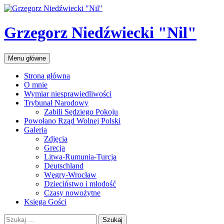
Przejdź
do
treści
Grzegorz Niedźwiecki "Nil"
Szukaj
Menu główne
Strona główna
O mnie
Wymiar niesprawiedliwości
Trybunał Narodowy
Zabili Sędziego Pokoju
Powołano Rząd Wolnej Polski
Galeria
Zdjęcia
Grecja
Litwa-Rumunia-Turcja
Deutschland
Węgry-Wrocław
Dzieciństwo i młodość
Czasy nowożytne
Księga Gości
Szukaj: