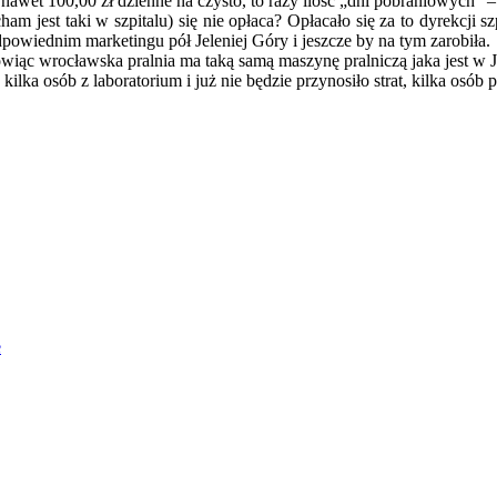
 nawet 100,00 zł dzienne na czysto, to razy ilość „dni pobraniowych” –
 jest taki w szpitalu) się nie opłaca? Opłacało się za to dyrekcji sz
dpowiednim marketingu pół Jeleniej Góry i jeszcze by na tym zarobiła.
ąc wrocławska pralnia ma taką samą maszynę pralniczą jaka jest w Jel
ka osób z laboratorium i już nie będzie przynosiło strat, kilka osób pój
e