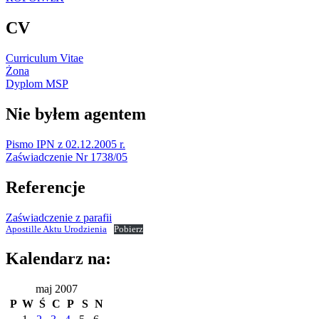
CV
Curriculum Vitae
Żona
Dyplom MSP
Nie byłem agentem
Pismo IPN z 02.12.2005 r.
Zaświadczenie Nr 1738/05
Referencje
Zaświadczenie z parafii
Apostille Aktu Urodzienia
Pobierz
Kalendarz na:
maj 2007
P
W
Ś
C
P
S
N