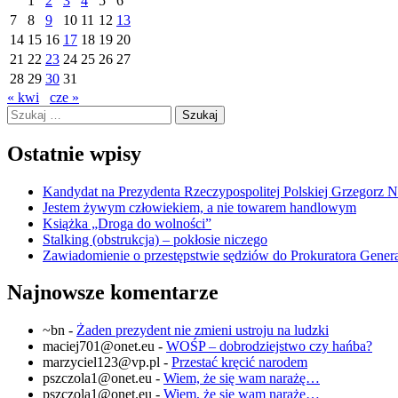
1
2
3
4
5
6
7
8
9
10
11
12
13
14
15
16
17
18
19
20
21
22
23
24
25
26
27
28
29
30
31
« kwi
cze »
Szukaj:
Ostatnie wpisy
Kandydat na Prezydenta Rzeczypospolitej Polskiej Grzegorz 
Jestem żywym człowiekiem, a nie towarem handlowym
Książka „Droga do wolności”
Stalking (obstrukcja) – pokłosie niczego
Zawiadomienie o przestępstwie sędziów do Prokuratora Gener
Najnowsze komentarze
~bn
-
Żaden prezydent nie zmieni ustroju na ludzki
maciej701@onet.eu
-
WOŚP – dobrodziejstwo czy hańba?
marzyciel123@vp.pl
-
Przestać kręcić narodem
pszczola1@onet.eu
-
Wiem, że się wam narażę…
pszczola1@onet.eu
-
Wiem, że się wam narażę…