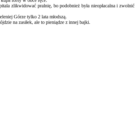
 kupa forsy w obce ręce.
pitala zlikwidować pralnię, bo podobnież była nieopłacalna i zwolnić
eniej Górze tylko 2 lata młodszą.
dzie na zasiłek, ale to pieniądze z innej bajki.