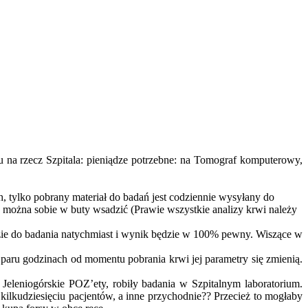
u na rzecz Szpitala: pieniądze potrzebne: na Tomograf komputerowy,
ch, tylko pobrany materiał do badań jest codziennie wysyłany do
y można sobie w buty wsadzić (Prawie wszystkie analizy krwi należy
dzie do badania natychmiast i wynik będzie w 100% pewny. Wiszące w
o paru godzinach od momentu pobrania krwi jej parametry się zmienią.
 Jeleniogórskie POZ’ety, robiły badania w Szpitalnym laboratorium.
kilkudziesięciu pacjentów, a inne przychodnie?? Przecież to mogłaby