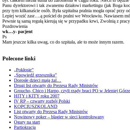
być całkiem niezła suma do zarobienia w ciągu roku. Niech to będzie
Panu dyrektorowi i tak zwanemu działowi marketingu (jak Boga kocham
przy tym kilkanaście osób. Była szpitalna pralnia mogła oprać przy o
Lepiej wozić zasr….ą pościel do pralni we Wrocławiu. Nawiasem mówi
Pewnie tą samą regułą kierują się w przypadku krwi, Zwolnią z pracy kil
Pozdrowienia
wk…y- pacjent
Ps
Mam jeszcze kilka uwag, co do szpitala, ale to może innym razem.
Polecone linki
„Pokłosie”
„Spowiedź grzesznika”
Dorosłe dzieci mają żal…
Drugi list otwarty do Prezesa Rady Ministrów
Groucho, Chico i Harpo, czyli rządy braci PO w Jeleniej Górz
HITY i KITY roku 2007
IV RP – czwarty rozbój Polski
KOPCIUSZKOLAND
List otwarty do Prezesa Rady Ministrów
Nowinowy poker – blagier w sieci kontrolowany
Ogary na start
Partiokracja