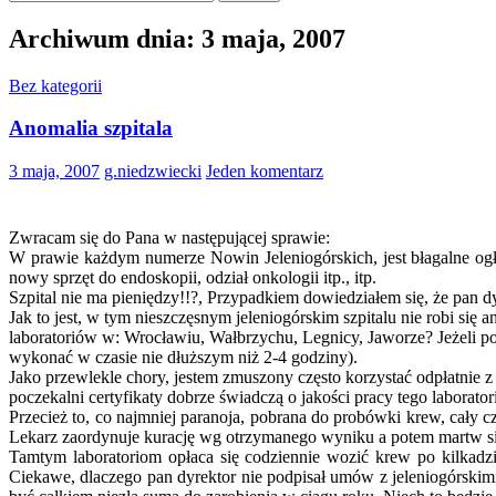
Archiwum dnia: 3 maja, 2007
Bez kategorii
Anomalia szpitala
3 maja, 2007
g.niedzwiecki
Jeden komentarz
Zwracam się do Pana w następującej sprawie:
W prawie każdym numerze Nowin Jeleniogórskich, jest błagalne ogło
nowy sprzęt do endoskopii, odział onkologii itp., itp.
Szpital nie ma pieniędzy!!?, Przypadkiem dowiedziałem się, że pan dy
Jak to jest, w tym nieszczęsnym jeleniogórskim szpitalu nie robi się 
laboratoriów w: Wrocławiu, Wałbrzychu, Legnicy, Jaworze? Jeżeli po
wykonać w czasie nie dłuższym niż 2-4 godziny).
Jako przewlekle chory, jestem zmuszony często korzystać odpłatnie
poczekalni certyfikaty dobrze świadczą o jakości pracy tego laboratori
Przecież to, co najmniej paranoja, pobrana do probówki krew, cały c
Lekarz zaordynuje kurację wg otrzymanego wyniku a potem martw się 
Tamtym laboratoriom opłaca się codziennie wozić krew po kilkadzie
Ciekawe, dlaczego pan dyrektor nie podpisał umów z jeleniogórskimi