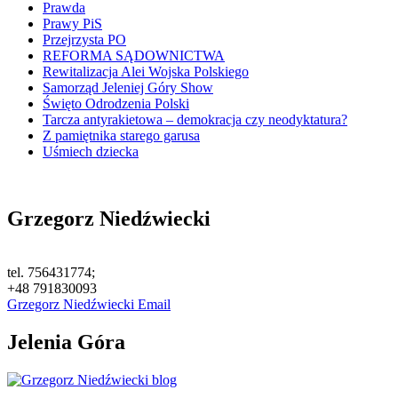
Prawda
Prawy PiS
Przejrzysta PO
REFORMA SĄDOWNICTWA
Rewitalizacja Alei Wojska Polskiego
Samorząd Jeleniej Góry Show
Święto Odrodzenia Polski
Tarcza antyrakietowa – demokracja czy neodyktatura?
Z pamiętnika starego garusa
Uśmiech dziecka
Grzegorz Niedźwiecki
tel. 756431774;
+48 791830093
Grzegorz Niedźwiecki Email
Jelenia Góra