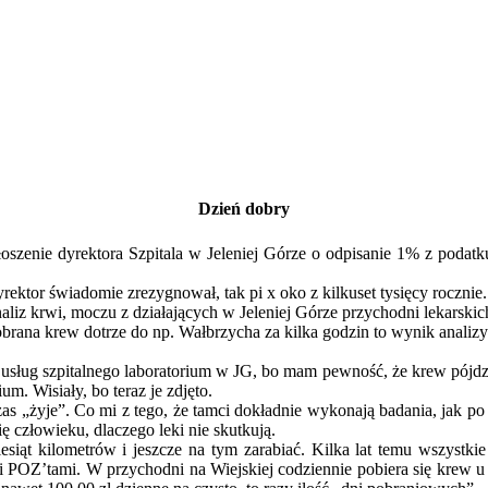
Dzień dobry
szenie dyrektora Szpitala w Jeleniej Górze o odpisanie 1% z podatk
rektor świadomie zrezygnował, tak pi x oko z kilkuset tysięcy rocznie.
analiz krwi, moczu z działających w Jeleniej Górze przychodni lekarski
brana krew dotrze do np. Wałbrzycha za kilka godzin to wynik analiz
 z usług szpitalnego laboratorium w JG, bo mam pewność, że krew pój
um. Wisiały, bo teraz je zdjęto.
zas „żyje”. Co mi z tego, że tamci dokładnie wykonają badania, jak p
człowieku, dlaczego leki nie skutkują.
siąt kilometrów i jeszcze na tym zarabiać. Kilka lat temu wszystkie
 POZ’tami. W przychodni na Wiejskiej codziennie pobiera się krew u 