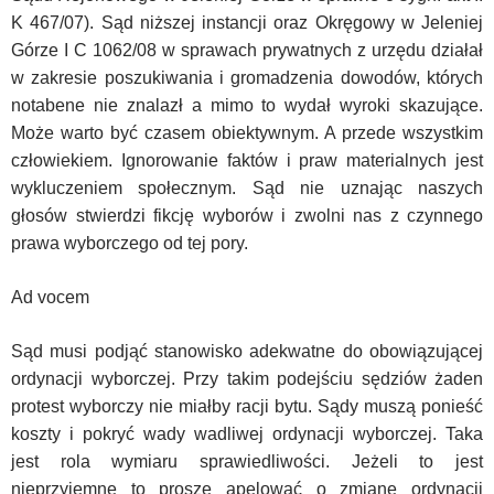
K 467/07). Sąd niższej instancji oraz Okręgowy w Jeleniej
Górze I C 1062/08 w sprawach prywatnych z urzędu działał
w zakresie poszukiwania i gromadzenia dowodów, których
notabene nie znalazł a mimo to wydał wyroki skazujące.
Może warto być czasem obiektywnym. A przede wszystkim
człowiekiem. Ignorowanie faktów i praw materialnych jest
wykluczeniem społecznym. Sąd nie uznając naszych
głosów stwierdzi fikcję wyborów i zwolni nas z czynnego
prawa wyborczego od tej pory.
Ad vocem
Sąd musi podjąć stanowisko adekwatne do obowiązującej
ordynacji wyborczej. Przy takim podejściu sędziów żaden
protest wyborczy nie miałby racji bytu. Sądy muszą ponieść
koszty i pokryć wady wadliwej ordynacji wyborczej. Taka
jest rola wymiaru sprawiedliwości. Jeżeli to jest
nieprzyjemne to proszę apelować o zmianę ordynacji