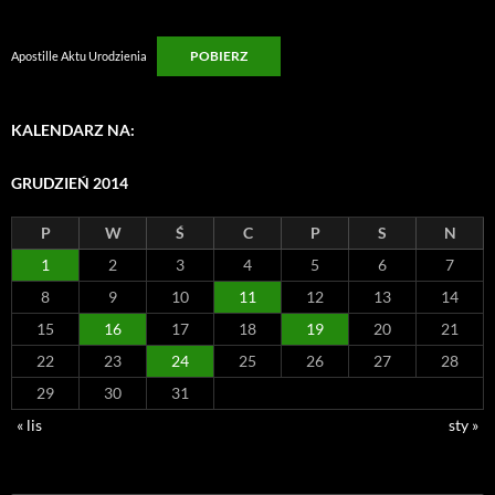
POBIERZ
Apostille Aktu Urodzienia
KALENDARZ NA:
GRUDZIEŃ 2014
P
W
Ś
C
P
S
N
1
2
3
4
5
6
7
8
9
10
11
12
13
14
15
16
17
18
19
20
21
22
23
24
25
26
27
28
29
30
31
« lis
sty »