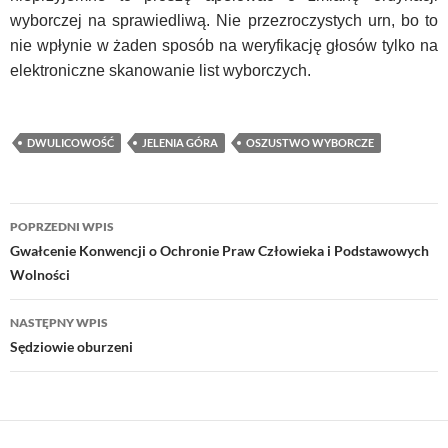
wyborczej na sprawiedliwą. Nie przezroczystych urn, bo to
nie wpłynie w żaden sposób na weryfikację głosów tylko na
elektroniczne skanowanie list wyborczych.
DWULICOWOŚĆ
JELENIA GÓRA
OSZUSTWO WYBORCZE
Nawigacja
POPRZEDNI WPIS
wpisu
Gwałcenie Konwencji o Ochronie Praw Człowieka i Podstawowych
Wolności
NASTĘPNY WPIS
Sędziowie oburzeni