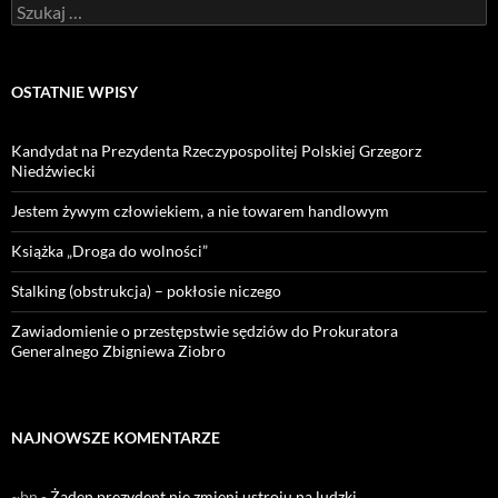
Szukaj:
OSTATNIE WPISY
Kandydat na Prezydenta Rzeczypospolitej Polskiej Grzegorz
Niedźwiecki
Jestem żywym człowiekiem, a nie towarem handlowym
Książka „Droga do wolności”
Stalking (obstrukcja) – pokłosie niczego
Zawiadomienie o przestępstwie sędziów do Prokuratora
Generalnego Zbigniewa Ziobro
NAJNOWSZE KOMENTARZE
~bn
-
Żaden prezydent nie zmieni ustroju na ludzki