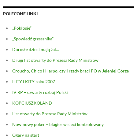
POLECONE LINKI
„Pokłosie”
„Spowiedź grzesznika”
Dorosłe dzieci mają żal…
Drugi list otwarty do Prezesa Rady Ministrów
Groucho, Chico i Harpo, czyli rządy braci PO w Jeleniej Górze
HITY i KITY roku 2007
IV RP – czwarty rozbój Polski
KOPCIUSZKOLAND
List otwarty do Prezesa Rady Ministrów
Nowinowy poker – blagier w sieci kontrolowany
Ogary na start