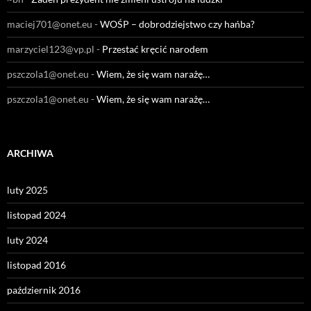
maciej701@onet.eu
-
WOŚP – dobrodziejstwo czy hańba?
marzyciel123@vp.pl
-
Przestać kręcić narodem
pszczola1@onet.eu
-
Wiem, że się wam narażę…
pszczola1@onet.eu
-
Wiem, że się wam narażę…
ARCHIWA
luty 2025
listopad 2024
luty 2024
listopad 2016
październik 2016