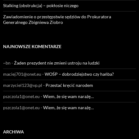
Stalking (obstrukcja) – pokłosie niczego
Zawiadomienie o przestępstwie sędziów do Prokuratora
Generalnego Zbigniewa Ziobro
NAJNOWSZE KOMENTARZE
~bn
-
Żaden prezydent nie zmieni ustroju na ludzki
maciej701@onet.eu
-
WOŚP – dobrodziejstwo czy hańba?
marzyciel123@vp.pl
-
Przestać kręcić narodem
pszczola1@onet.eu
-
Wiem, że się wam narażę…
pszczola1@onet.eu
-
Wiem, że się wam narażę…
ARCHIWA