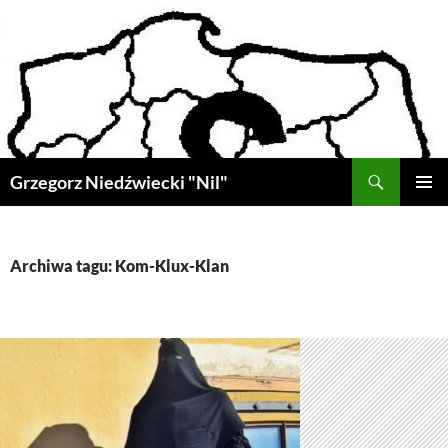
Przejdź
do
treści
Szukaj
Grzegorz Niedźwiecki "Nil"
MENU
GŁÓWN
Archiwa tagu: Kom-Klux-Klan