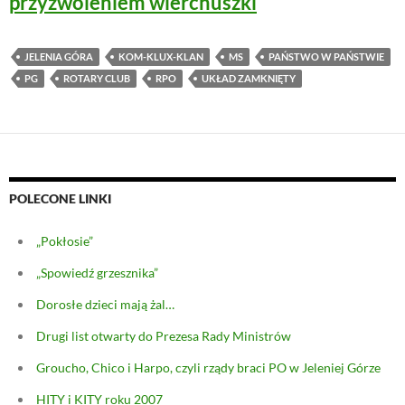
przyzwoleniem wierchuszki
JELENIA GÓRA
KOM-KLUX-KLAN
MS
PAŃSTWO W PAŃSTWIE
PG
ROTARY CLUB
RPO
UKŁAD ZAMKNIĘTY
POLECONE LINKI
„Pokłosie”
„Spowiedź grzesznika”
Dorosłe dzieci mają żal…
Drugi list otwarty do Prezesa Rady Ministrów
Groucho, Chico i Harpo, czyli rządy braci PO w Jeleniej Górze
HITY i KITY roku 2007