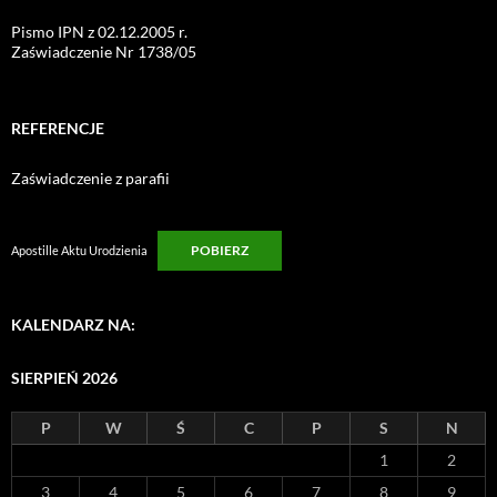
Pismo IPN z 02.12.2005 r.
Zaświadczenie Nr 1738/05
REFERENCJE
Zaświadczenie z parafii
POBIERZ
Apostille Aktu Urodzienia
KALENDARZ NA:
SIERPIEŃ 2026
P
W
Ś
C
P
S
N
1
2
3
4
5
6
7
8
9